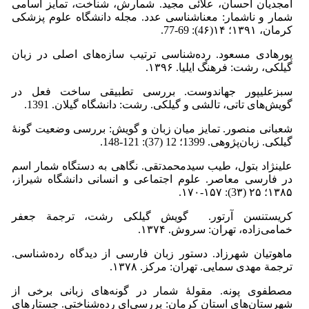
امجدیان احسان، علائی مجید. شمارش، شناخت، تمایز اسامی
شمار و ناشمار: معناشناسی عدد. مجله دانشگاه علوم پزشکی
کرمان، ۱۳۹۱؛ ۱۴(4۶): 69-77.
پورهادی مسعود. رده‌شناسی ترتیب سازه‌های اصلی در زبان
گیلکی، رشت: فرهنگ ایلیا. ۱۳۹۶.
سبزعلیپور جهاندوست. بررسی تطبیقی ساخت فعل در
گویش‌های تاتی، تالشی و گیلکی. رشت: دانشگاه گیلان. 1391.
شعبانی منصور. تمایز میان زبان و گویش: بررسی وضعیت گونۀ
گیلکی. زبان‌پژوهی. 1399؛ 12 (37): 121-148.
علی­نژاد بتول، طیب سیدمحمدتقی. نگاهی به دستگاه شمار اسم
در فارسی معاصر. علوم اجتماعی و انسانی دانشگاه شیراز،
۱۳۸۵؛ ۲۵ (3۳): ۱۵۷-۱۷۰.
کریستن­سن ‌آرتور. گویش گیلکی رشت، ترجمة جعفر
خمامی‌زاده، تهران: سروش. ۱۳۷۴.
ماهوتیان شهرزاد. دستور زبان فارسی از دیدگاه رده‌شناسی.
ترجمة مهدی سمایی. تهران: مرکز. ۱۳۷۸.
مصطفوی پونه. مقولۀ شمار در گونه‌های زبانی برخی از
شهرستان‌های استان کرمان: بررسی‌ای رده‌شناختی. جستارهای