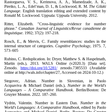
Rastorgueva, V. S., Kerimova, A. A., Mamedzade, A. K.,
Pireiko, L. A., Edel’man, D. I., & Lockwood, R. M.
The Gilaki
Language
. English translation editing and extended content by
Ronald M. Lockwood. Uppsala: Uppsala University. 2012.
Ritter, Elizabeth. "Cross-linguistic evidence for number
phrase."
Canadian Journal of Linguistics/Revue canadienne de
linguistique
. 1992; 37(2): 197-218.
Rosch, E., & Mervis, C. Family resemblances: studies in the
internal structure of categories.
Cognitive Psychology
, 1975. 7,
573–605
Rubino, C. Reduplication. In: Dryer, Matthew S. & Haspelmath,
Martin (eds.), 2013. WALS Online (v2020.3) [Data set].
Zenodo.
https://doi.org/10.5281/
zenodo.7385533 (Available
online at http://wals.info/chapter/27, Accessed on 2024-10-12.)
Stegovec, Adrian. Number in Slovenian, in Paolo
Acquaviva & Michael Daniel (eds.),
Number in the World's
Languages – A Comparative Handbook
. Berlin/Boston: De
Gruyter Mouton. 2022. 187–260.
Vydrin, Valentin. Number in Eastern Dan.
Number in the
World's Languages: A Comparative Handbook
, edited by Paolo
Acquaviva and Michael Daniel, Berlin, Boston: De Gruyter