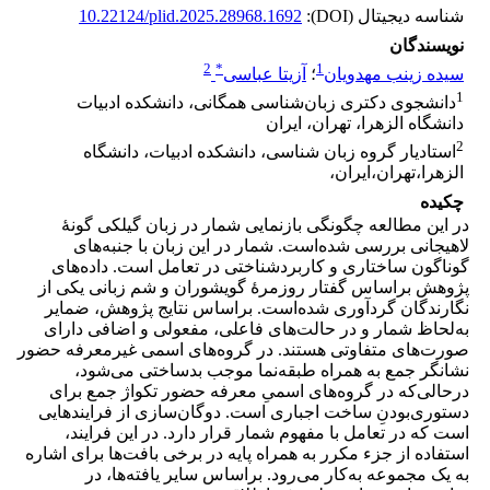
شناسه دیجیتال (DOI):
10.22124/plid.2025.28968.1692
نویسندگان
2
*
1
سیده زینب مهدویان
؛
آزیتا عباسی
1
دانشجوی دکتری زبان‌شناسی همگانی، دانشکده ادبیات
دانشگاه الزهرا، تهران، ایران
2
استادیار گروه زبان شناسی، دانشکده ادبیات، دانشگاه
الزهرا،‌تهران،‌ایران،
چکیده
در این مطالعه چگونگی بازنمایی شمار در زبان گیلکی گونۀ
لاهیجانی بررسی شده‌است. شمار در این زبان با جنبه‌های
گوناگون ساختاری و کاربردشناختی در تعامل است. داده‌های
پژوهش براساس گفتار روزمرۀ گویشوران و شم زبانی یکی از
نگارندگان گردآوری شده‌است. براساس نتایج پژوهش، ضمایر
به‌لحاظ شمار و در حالت‌های فاعلی، مفعولی و اضافی دارای
صورت‌های متفاوتی هستند. در گروه‌های اسمی غیرمعرفه حضور
نشانگر جمع به همراه طبقه‌نما موجب بدساختی می‌شود،
درحالی‌که در گروه‌های اسمیِ معرفه حضور تکواژ جمع برای
دستوری‌بودنِ ساخت اجباری است. دوگان‌سازی از فرایندهایی
است که در تعامل با مفهوم شمار قرار دارد. در این فرایند،
استفاده از جزء مکرر به همراه پایه در برخی بافت‌ها برای اشاره
به یک مجموعه به‌کار می‌رود. براساس سایر یافته‌ها، در