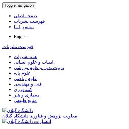
Toggle navigation
صفحه اصلی
فهرست نشریات
تماس با ما
English
فهرست نشریات
همه نشریات
ادبیات و علوم انسانی
تربیت بدنی و علوم ورزشی
علوم پایه
علوم ریاضی
فنی و مهندسی
کشاورزی
معماری و هنر
منابع طبیعی
معاونت پژوهش و فناوری دانشگاه گیلان