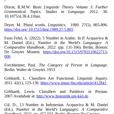
Dixon, R.M.W.
Basic Linguistic Theory. Volume 3. Further
Grammatical Topics. Studies in Language
. 2012. 38.
10.1075/sl.38.4.11hau.
Dryer, M. Plural words.
Linguistics
, 1989.
27(5), 865-896.
https://doi.org/ 10.1515/ling.1989.27.5.865
Fassi Fehri, A. (2022). 5 Number in Arabic. In P. Acquaviva &
M. Daniel (Ed.),
Number in the World's Languages: A
Comparative Handbook.. 2022.
(pp. 131-166). Berlin, Boston:
De Gruyter Mouton.
https://doi.org/10.1515/9783110622713-
006
Forchheimer, Paul.
The Category of Person in Language
.
Berlin: Walter de Gruyter. 1953
Gebhardt, L. Classifiers Are Functional.
Linguistic Inquiry.
2011. 42(1), 125-130.
https://www.muse.jhu.edu/article/412841
.
Gebhardt, Lewis. Classifiers and Partitives in Persian.
2007.Availabale at:
http://www.linguistik.uni-kiel.de
Gil, D., 13 Number in Indonesian. Acquaviva & M. Daniel
(Ed.),
Number in the World's Languages: A Comparative
Handbook
. 2022. pp. 457-503. Berlin, Boston: De Gruyter