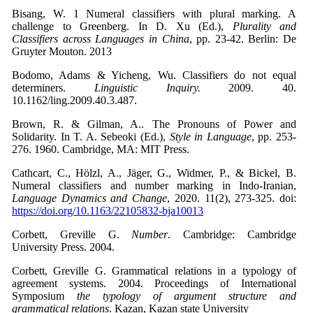
Bisang, W. 1 Numeral classifiers with plural marking. A
challenge to Greenberg. In D. Xu (Ed.),
Plurality and
Classifiers across Languages in China
, pp. 23-42. Berlin: De
Gruyter Mouton. 2013
Bodomo, Adams & Yicheng, Wu. Classifiers do not equal
determiners.
Linguistic Inquiry.
2009. 40.
10.1162/ling.2009.40.3.487.
Brown, R. & Gilman, A.. The Pronouns of Power and
Solidarity. In T. A. Sebeoki (Ed.),
Style in Language
, pp. 253-
276. 1960. Cambridge, MA: MIT Press.
Cathcart, C., Hölzl, A., Jäger, G., Widmer, P., & Bickel, B.
Numeral classifiers and number marking in Indo-Iranian,
Language Dynamics and Change
, 2020. 11(2), 273-325. doi:
https://doi.org/10.1163/22105832-bja10013
Corbett, Greville G.
Number
. Cambridge: Cambridge
University Press. 2004.
Corbett, Greville G. Grammatical relations in a typology of
agreement systems. 2004. Proceedings of International
Symposium
the typology of argument structure and
grammatical relations
. Kazan, Kazan state University