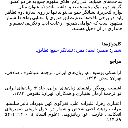
ساخت‌های همپایه، علی‌رغم اطلاق مفهوم جمع به هر دو عضو،
اگر هر دو به یک مجموعه تعلق داشته باشد (به‌عنوان مثال
لوازم‌التحریر)، نشانگر جمع می‌تواند تنها بر روی سازۀ دوم تظاهر
یابد. در برخی بافت‌ها عدم تطابق صوری یا معنایی به‌لحاظ شمار
مشهود است که عواملی همچون رعایت ادب و تکریم، تعمیم و
جانداری در آن دخیل هستند.
کلیدواژه‌ها
شمار
؛
ضمیر
؛
اسم
؛
مفرد
؛
نشانگر جمع
؛
تطابق.
مراجع
ارانسکی یوسیف م. زبان‌های ایرانی، ترجمة علی­اشرف صادقی،
تهران: سخن. ۱۳۹۴.
اشمیت ‌رودیگر. راهنمای زبان‌های ایرانی، جلد ۲: زبان‌های ایرانی
نو، ترجمة آرمان بختیاری و همکاران، تهران: ققنوس. ۱۳۸۳.
اعتباری زهرا، علیزاده علی، نغزگوی کهن مهرداد. تأثیر سلسله­
مراتب رده­شناختی شخص و شمار در تحول تاریخی ضمیرهای
انعکاسی فارسی نو. زبان­پژوهی (علوم انسانی)، ۱۴۰۰؛ (۴۰):
۸۹-۱۱۴.