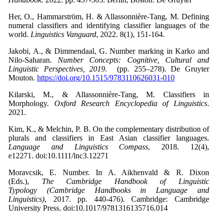
Her, O., Hammarström, H. & Allassonnière-Tang, M. Defining
numeral classifiers and identifying classifier languages of the
world.
Linguistics Vanguard
, 2022. 8(1), 151-164.
Jakobi, A., & Dimmendaal, G. Number marking in Karko and
Nilo-Saharan.
Number Concepts: Cognitive, Cultural and
Linguistic Perspectives, 2019.
(pp. 255–278). De Gruyter
Mouton.
https://doi.org/10.1515/9783110626031-010
Kilarski, M., & Allassonnière-Tang, M. Classifiers in
Morphology.
Oxford Research Encyclopedia of Linguistics
.
2021.
Kim, K., & Melchin, P. B. On the complementary distribution of
plurals and classifiers in East Asian classifier languages.
Language and Linguistics Compass
, 2018. 12(4),
e12271. doi:10.1111/lnc3.12271
Moravcsik, E. Number. In A. Aikhenvald & R. Dixon
(Eds.),
The Cambridge Handbook of Linguistic
Typology (Cambridge Handbooks in Language and
Linguistics)
, 2017. pp. 440-476). Cambridge: Cambridge
University Press. doi:10.1017/9781316135716.014