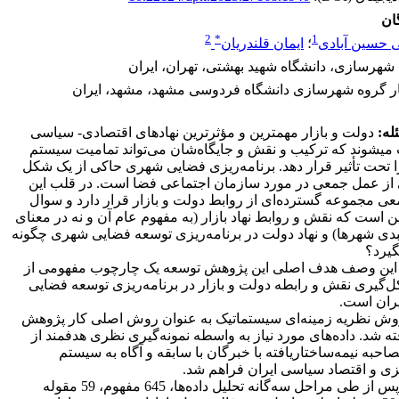
ان
2
*
1
حسین آبادی
؛
ایمان قلندریان
شهرسازی، دانشگاه شهید بهشتی، تهران، ایران
ار گروه شهرسازی دانشگاه فردوسی مشهد، مشهد، ایران
له:
دولت و بازار مهمترین و مؤثرترین نهادهای اقتصادی- سیاسی
­شوند که ترکیب و نقش و جایگاه‌شان می‌تواند تمامیت سیستم
ا تحت تأثیر قرار دهد. برنامه‌ریزی فضایی شهری حاکی از یک شکل
ز عمل جمعی در مورد سازمان اجتماعی فضا است. در قلب این
 مجموعه گسترده‌ای از روابط دولت و بازار قرار دارد و سوال
این است که نقش و روابط نهاد بازار (به مفهوم عام آن و نه در معنای
لبدی شهرها) و نهاد دولت در برنامه‌ریزی توسعه فضایی شهری چگونه
گیرد؟
 این وصف هدف اصلی این پژوهش توسعه یک چارچوب مفهومی از
‌گیری نقش و رابطه دولت و بازار در برنامه‌ریزی توسعه فضایی
ران است.
ش نظریه زمینه‌ای سیستماتیک به عنوان روش اصلی کار پژوهش
ته شد. داده‌های مورد نیاز به واسطه نمونه‌گیری نظری هدفمند از
حبه نیمه‌ساختاریافته با خبرگان با سابقه و آگاه به سیستم
یزی و اقتصاد سیاسی ایران فراهم شد.
پس از طی مراحل سه‌گانه تحلیل داده‌ها، 645 مفهوم، 59 مقوله