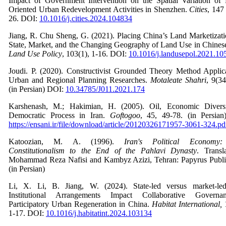
Impact of Government Intervention on the Spatial Variation of 
Oriented Urban Redevelopment Activities in Shenzhen.
Cities
, 147 
26. DOI:
10.1016/j.cities.2024.104834
Jiang, R. Chu Sheng, G. (2021). Placing China’s Land Marketizat
State, Market, and the Changing Geography of Land Use in Chinese
Land Use Policy
, 103(1), 1-16. DOI:
10.1016/j.landusepol.2021.10
Joudi. P. (2020).
Constructivist Grounded Theory Method Applica
Urban and Regional Planning Researches.
Motaleate Shahri
, 9(34
(in Persian) DOI:
10.34785/J011.2021.174
Karshenash, M.; Hakimian, H. (2005). Oil, Economic Divers
Democratic Process in Iran.
Goftogoo
, 45, 49-78. (in Persia
https://ensani.ir/file/download/article/20120326171957-3061-324.pd
Katoozian, M. A. (1996).
Iran's Political Economy
Constitutionalism to the End of the Pahlavi Dynasty
. Transl
Mohammad Reza Nafisi and Kambyz Azizi, Tehran: Papyrus Public
(in Persian)
Li, X. Li, B. Jiang, W. (2024). State-led versus market-l
Institutional Arrangements Impact Collaborative Govern
Participatory Urban Regeneration in China.
Habitat International,
1-17. DOI:
10.1016/j.habitatint.2024.103134