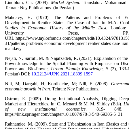
Lindblom, Ch. (2009).
Market System
. Translator: Mohammad 
Tehran: Ney Publications. (in Persian)
Mahdavy, H. (1970). The Patterns and Problems of Ec
Development in Rentier State: The Case of Iran in M.A. Cook
Studies in Economic History of the Middle East
, London:
University Press, PP.45-4
URL:https://www.taylorfrancis.com/chapters/edit/10.4324/978131
31/patterns-problems-economic-development-rentier-states-case-iran
mahdavy
Nejati, N. Sarrafi, M. & Najafzadeh, R. (2021). Explanation of the
Power-knowledge in the Spatial Planning with Emphasis on Disci
Power and Bio-Power,
Urban Plannig Knowledge
, 5 (2), 133-
Persian) DOI:
10.22124/UPK.2021.18399.1597
Nili, M; Dargahi, H; Kordbache, M; Nili, F. (2008).
Governm
economic growth in Iran
. Tehran: Ney Publications.
Ostrom, E. (2009). Doing Institutional Analysis, Digging Deep
Market and Hierarchies. In: C. Menard & M. M. Shirley (Eds).
Ha
of new institutional economics
, 819- 848. 
https://link.springer.com/chapter/10.1007/978-3-540-69305-5_31
Rahnamiee, M. (2009). State and Urbanization in Iran (Basics and