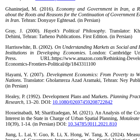
Ghaninejad, M. (2016).
Economy and Government in Iran, a R
about the Roots and Reasons for the Continuation of Government
in Iran
. Tehran: Donyaye Eghtesad. (in Persian)
Gray, J. (2000).
Hayek's Political Philosophy
. Translator: Kh
Dehimi, Tehran: Tarheno Publications. First Edition. (in Persian)
Harrisswhite, B. (2002).
On Understanding Markets as Social and P
Institutions in Developing Economies
. London: Cambridge Uni
Press. URL:https://www.amazon.com/Rethinking-Develo
Economics-Frontiers-Political/dp/1843311100
Hayami, Y. (2007).
Development Economics: From Poverty to We
Nations
. Translator: Gholamreza Azad Aramaki, Tehran: Ney Publi
(in Persian)
Healey, P. (1992). Development Plans and Markets.
Planning Pract
Research
, 13–20. DOI:
10.1080/02697459208722842
Hosseinabadi, M; Sharifzadegan, M. (2021). An Analysis of the Con
Interest in the State in Charge of Urban Spatial Planning,
Motaleate
10(39), 1-14. (in Persian) DOI:
10.34785/J011.2021.810
Jiang, L. Lai, Y. Guo, R. Li, X. Hong, W. Tang, X. (2024). Measu