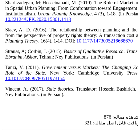
Sharifzadegan, M; Hosseinabadi, M. (2019). The Role of Market a
in Spatial Urban Planning: From Confrontation toward Engagemen
Institutionalism.
Urban Plannig Knowledge
, 4 (3), 1-18. (in Persi
10.22124/UPK.2020.15861.1418
Slaev, A. D. (2016). The relationship between planning and the
from the perspective of property rights theory: A transaction cost a
Planning Theory
, 16(4), 1-14. DOI:
10.1177/1473095216668670
Strauss, A; Corbin, J. (2015).
Basics of Qualitative Research. Trans
Ebrahim Afshar
, Tehran: Ney Publications. (in Persian)
Tanzi, V. (2011).
Government versus Markets: The Changing E
Role of the State
, New York: Cambridge University Pres
10.1017/CBO9780511973154
Vincent, A. (2017).
State theories
. Translator: Hossein Bashirieh,
Ney Publications. (in Persian).
هده مقاله: 876
یافت فایل اصل مقاله: 321