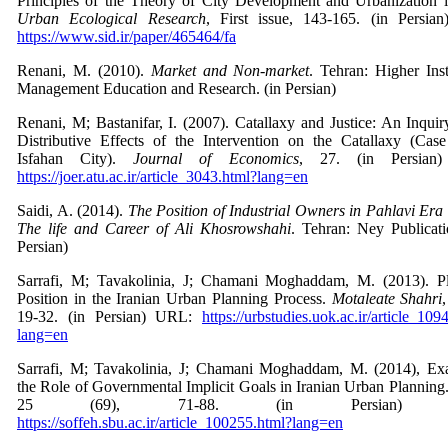
Principles of the Theory of City Development and Urbanization i
Urban Ecological Research
, First issue, 143-165. (in Persia
https://www.sid.ir/paper/465464/fa
Renani, M. (2010).
Market and Non-market
. Tehran: Higher Inst
Management Education and Research. (in Persian)
Renani, M; Bastanifar, I. (2007). Catallaxy and Justice: An Inquir
Distributive Effects of the Intervention on the Catallaxy (Cas
Isfahan City).
Journal of Economics
, 27. (in Persian
https://joer.atu.ac.ir/article_3043.html?lang=en
Saidi, A. (2014).
The Position of Industrial Owners in Pahlavi Era 
The life and Career of Ali Khosrowshahi
. Tehran: Ney Publicati
Persian)
Sarrafi, M; Tavakolinia, J; Chamani Moghaddam, M. (2013). Pl
Position in the Iranian Urban Planning Process.
Motaleate Shahri
19-32. (in Persian) URL:
https://urbstudies.uok.ac.ir/article_109
lang=en
Sarrafi, M; Tavakolinia, J; Chamani Moghaddam, M. (2014), Ex
the Role of Governmental Implicit Goals in Iranian Urban Planning
25 (69), 71-88. (in Persian) 
https://soffeh.sbu.ac.ir/article_100255.html?lang=en