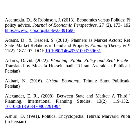
Acemoglu, D., & Robinson, J. (2013). Economics versus Politics: Pit
policy advice.
Journal of Economic Perspectives
, 27 (2), 173- 1
https://www.jstor.org/stable/23391696
Adams, D., & Tiesdell, S. (2010). Planners as Market Actors: Re
State–Market Relations in Land and Property.
Planning Theory & P
11(2), 187-207. DOI:
10.1080/14649351003759631
Adams, David. (2022).
Planning, Public Policy and Real Estate
Translated by Mostafa Hosseinabadi, Tehran: Azarakhsh Publicati
Persian)
Akbari, N. (2016).
Urban Economy
. Tehran: Samt Publicatio
Persian)
Alexander, E. R., (2008). Between State and Market: A Third
Planning, International Planning Studies. 13(2), 119-13
10.1080/13563470802291994
Ashuri, D. (1991). Political Encyclopedia. Tehran: Marvarid Publi
(in Persian)