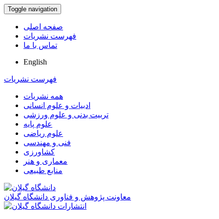
Toggle navigation
صفحه اصلی
فهرست نشریات
تماس با ما
English
فهرست نشریات
همه نشریات
ادبیات و علوم انسانی
تربیت بدنی و علوم ورزشی
علوم پایه
علوم ریاضی
فنی و مهندسی
کشاورزی
معماری و هنر
منابع طبیعی
معاونت پژوهش و فناوری دانشگاه گیلان