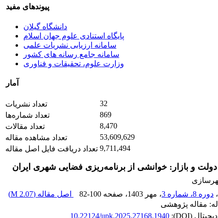
پیوندهای مفید
دانشگاه گیلان
پایگاه استنادی علوم جهان اسلام
سامانه ارزیابی نشریات علمی
سامانه جامع رسانه های کشور
وزارت علوم، تحقیقات و فناوری
آمار
32
تعداد نشریات
869
تعداد شماره‌ها
8,470
تعداد مقالات
53,609,629
تعداد مشاهده مقاله
9,711,494
تعداد دریافت فایل اصل مقاله
دولت و بازار: خوانشی از برنامه‌ریزی فضایی شهری ایران
هرسازی
،
دوره 8، شماره 3
، مهر 1403
، صفحه
82-100
اصل مقاله (
2.07 M
)
له: مقاله پژوهشی
تال (DOI):
10.22124/upk.2025.27168.1940