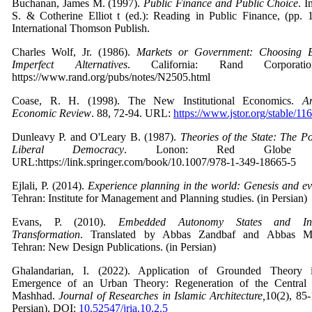
Buchanan, James M. (1997).
Public Finance and Public Choice
. I
S. & Cotherine Elliot t (ed.): Reading in Public Finance, (pp. 
International Thomson Publish.
Charles Wolf, Jr. (1986).
Markets or Government: Choosing 
Imperfect Alternatives
. California: Rand Corporatio
https://www.rand.org/pubs/notes/N2505.html
Coase, R. H. (1998). The New Institutional Economics.
A
Economic Review
. 88, 72-94. URL:
https://www.jstor.org/stable/11
Dunleavy P. and O'Leary B. (1987).
Theories of the State: The Pol
Liberal Democracy
. Lonon: Red Globe Pr
URL:https://link.springer.com/book/10.1007/978-1-349-18665-5
Ejlali, P. (2014).
Experience planning in the world: Genesis and ev
Tehran: Institute for Management and Planning studies. (in Persian)
Evans, P. (2010).
Embedded Autonomy States and Indu
Transformation
. Translated by Abbas Zandbaf and Abbas M
Tehran: New Design Publications. (in Persian)
Ghalandarian, I. (2022). Application of Grounded Theory
Emergence of an Urban Theory: Regeneration of the Central 
Mashhad.
Journal of Researches in Islamic Architecture,
10(2), 85-
Persian). DOI:
10.52547/jria.10.2.5