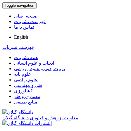
Toggle navigation
صفحه اصلی
فهرست نشریات
تماس با ما
English
فهرست نشریات
همه نشریات
ادبیات و علوم انسانی
تربیت بدنی و علوم ورزشی
علوم پایه
علوم ریاضی
فنی و مهندسی
کشاورزی
معماری و هنر
منابع طبیعی
معاونت پژوهش و فناوری دانشگاه گیلان