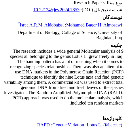
نوع مقاله: Research Paper
شناسه دیجیتال (DOI):
10.22124/cjes.2024.7853
نویسندگان
*
Mohamed Baqer H. Almosawi
؛
Israa A.R.M. Aldobaissi
Department of Biology, Collage of Science, University of
Baghdad, Iraq
چکیده
The research includes a wide general Molecular analysis of 9
species all belonging to the genus Lotus L. grew freely in Iraq.
The banding pattern has a lot of meaning when it comes to
recognizing species relationships. There was also an attempt to
use DNA markers in the Polymerase Chain Reaction (PCR)
technique to identify the nine Lotus taxa and find genetic
variability among them. A commercial kit was used to extract total
genomic DNA from dried and fresh leaves of the species
investigated. The Random Amplified Polymorphic DNA (RAPD-
PCR) approach was used to do the molecular analysis, which
included ten random markers.
کلیدواژه‌ها
Lotus L. (fabaceae)
؛
Genetic Variation
؛
RAPD