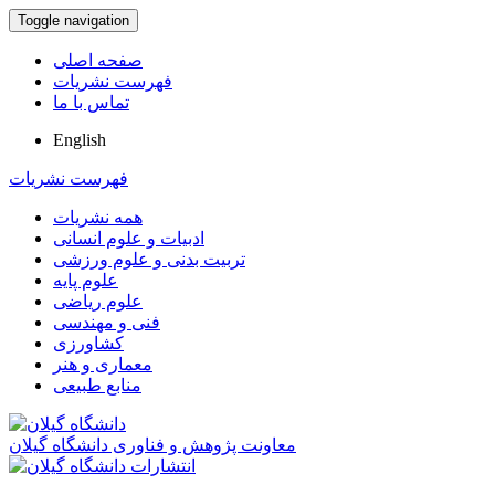
Toggle navigation
صفحه اصلی
فهرست نشریات
تماس با ما
English
فهرست نشریات
همه نشریات
ادبیات و علوم انسانی
تربیت بدنی و علوم ورزشی
علوم پایه
علوم ریاضی
فنی و مهندسی
کشاورزی
معماری و هنر
منابع طبیعی
معاونت پژوهش و فناوری دانشگاه گیلان