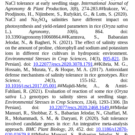
NaCl tolerance at early seedling stage.
International Journal of
Agronomy & Plant Production
,
3
(8), 274-283.##Irakoze, W.,
Prodjinoto, H., Nijimbere, S., Rufyikiri, G., & Lutts, S. (2020).
NaCl and Na
SO
salinities have different impact on
2
4
photosynthesis and yield-related parameters in rice (
Oryza sativa
L.).
Agronomy
,
10
(6), 864. doi:
10.3390/agronomy10060864.##Kamrava, S., Babaeaian
Jelodar, N., & Bagheri, N. (2021). The effect of salinity stress
on the amount of proline, chlorophyll and sodium and potassium
ions in different rice cultivars in hydroponic environment.
Environmental Stresses in Crop Sciences
,
14
(3),
805-821
. [In
Persian]. doi:
10.22077/escs.2020.3078.1791
.##Kibria, M. G.,
Hossain, M., Murata, Y., & Hoque, M. A. (2017). Antioxidant
defense mechanisms of salinity tolerance in rice genotypes.
Rice
Science
,
24
(3), 155-162. doi:
10.1016/j.rsci.2017.05.001
.##Majidi-Mehr, A., & Amiri-
Fahliani, R. (2021). Evaluation of reaction of some rice (
Oryza
sativa
L.) genotypes to salinity stress at seedling stage.
Environmental Stresses in Crop Sciences
,
13
(4), 1293-1306. [In
Persian]. doi:
10.22077/escs.2020.2468.1649
.
##Mirdar
Mansuri, R., Shobbar, Z. S., Babaeian Jelodar, N., Ghaffari, M.
R., Mohammadi, S. M., & Daryani, P. (2020). Salt tolerance
involved candidate genes in rice: An integrative meta-analysis
approach.
BMC Plant Biology
,
20
, 452. doi:
10.1186/s12870-
020-02679-8
.
##Mirdar Mansuri, S., Babaeian Jelodar, N., &