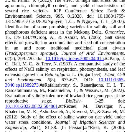
S., & Fahmi, P. (2022). The effect of high salt stress on the
agronomic, chlorophyll content, and yield characteristics of
several rice varieties. IOP Conference Series: Earth &
Environmental Science, 995, 012028. doi: 10.1088/1755-
1315/995/1/012028.##Nguyen, T.C., & Nguyen, T. L. (2007).
Identification of some promising varieties for salinity soil and
phosphorous deficient areas in the Mekong Delta.
Omonrice
,
15, 179-184.##Orooj, A., & Ashraf, M. (2006). Salt stress
effects on growth, ion accumulation and seed oil concentration
in an arid zone traditional medicinal plant ajwain
(
Trachyspermum spraque
).
Journal of Arid Environments
,
64
(2), 209-220. doi:
10.1016/j.jaridenv.2005.04.015
.##Papp, J.
C., Ball, M. C., & Terry, N. (1983). A comparative study of the
effects of NaCl salinity on respiration, photosynthesis, and leaf
extension growth in
Beta vulgaris
L. (Sugar beet).
Plant, Cell
and Environment
,
6
(8), 675-677. DOI:
10.1111/1365-
3040.ep11589273
.##Rafaliarivony, S., Ranarijaona, H. L. T.,
Rasoafalimanana, M., Radanielina, T., & Wissuwa, M. (2022).
Evaluation of salinity tolerance of lowland rice genotypes at the
reproductive stage.
BioRxiv
, 1-25. doi:
10.1101/2022.08.22.504861
.##Rezaei, M., Davatgar, N.,
Khaledian, M. R., Ashrafzadeh, A., Kavossi, M., & Zavareh, M.
(2012). Study of the effect of saline water on rice yield under
water stress conditions.
Journal of Irigation Sciences and
Enginering
,
36
(1), 81-88. [In Persian].##Ried, K. (2006).