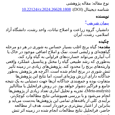
نوع مقاله: مقاله پژوهشی
شناسه دیجیتال (DOI):
10.22124/cr.2024.26628.1808
نویسنده
*
پیمان شریفی
دانشیار، گروه زراعت و اصلاح نباتات، واحد رشت، دانشگاه آزاد
اسلامی، رشت، ایران
چکیده
مقدمه:
گیاه برنج اغلب بسیار حساس به شوری در هر دو مرحله
گیاهچه‌ای و زایشی است. نمک و املاح اضافی موجود در خاک یا
آب آبیاری می‌تواند خسارت‌های فراوانی به گیاه وارد کند،
به‌طوری که رشد طبیعی گیاه را مختل و پتانسیل عملکرد واقعی
واریته‌های برنج را محدود کند. پژوهش‌های زیادی در زمینه تأثیر
تنش شوری در برنج انجام شده است. اگرچه هر پژوهش به‌طور
جداگانه دارای ارزش ویژه‌ای است، اما نتایج این پژوهش‌ها
متفاوت بوده و جمع‌بندی جداگانه آن‌ها جهت دستیابی به یک نتیجه
جامع و فراگیر دشوار خواهد بود. در روش فراتحلیل یا متاآنالیز
(Meta-analysis)، تجزیه و تحلیل آماری تعداد زیادی از پژوهش‌ها
انجام می‌شود و با بررسی همپوشانی نتایج مطالعات کوچک‌تر،
برآیندی کلی از یافته‌های تمامی این پژوهش‌ها به‌دست می‌آید و
بنابراین از اعتبار بیش‌تری برخوردار است. هدف از مطالعه
حاضر، فراتحلیل نتایج مطالعات انجام شده در زمینه اثر تنش