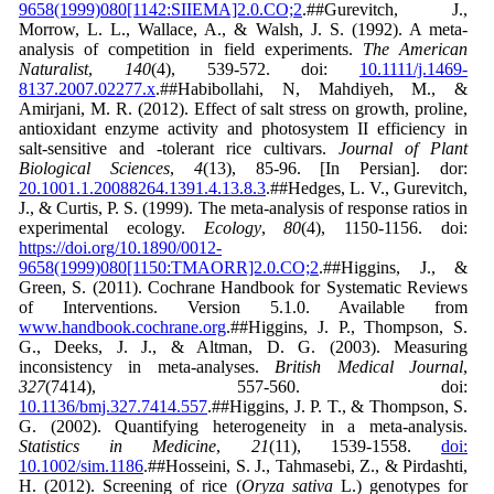
9658(1999)080[1142:SIIEMA]2.0.CO;2
.##Gurevitch, J.,
Morrow, L. L., Wallace, A., & Walsh, J. S. (1992). A meta-
analysis of competition in field experiments.
The American
Naturalist
,
140
(4), 539-572. doi:
10.1111/j.1469-
8137.2007.02277.x
.##Habibollahi, N, Mahdiyeh, M., &
Amirjani, M. R. (2012). Effect of salt stress on growth, proline,
antioxidant enzyme activity and photosystem II efficiency in
salt-sensitive and -tolerant rice cultivars.
Journal of Plant
Biological Sciences
,
4
(13), 85-96. [In Persian]. dor:
20.1001.1.20088264.1391.4.13.8.3
.##Hedges, L. V., Gurevitch,
J., & Curtis, P. S. (1999). The meta-analysis of response ratios in
experimental ecology.
Ecology
,
80
(4), 1150-1156. doi:
https://doi.org/10.1890/0012-
9658(1999)080[1150:TMAORR]2.0.CO;2
.##Higgins, J., &
Green, S. (2011). Cochrane Handbook for Systematic Reviews
of Interventions. Version 5.1.0. Available from
www.handbook.cochrane.org
.##Higgins, J. P., Thompson, S.
G., Deeks, J. J., & Altman, D. G. (2003). Measuring
inconsistency in meta-analyses.
British Medical Journal
,
327
(7414), 557-560. doi:
10.1136/bmj.327.7414.557
.##Higgins, J. P. T., & Thompson, S.
G. (2002). Quantifying heterogeneity in a meta-analysis.
Statistics in Medicine
,
21
(11), 1539-1558.
doi:
10.1002/sim.1186
.##Hosseini, S. J., Tahmasebi, Z., & Pirdashti,
H. (2012). Screening of rice (
Oryza sativa
L.) genotypes for