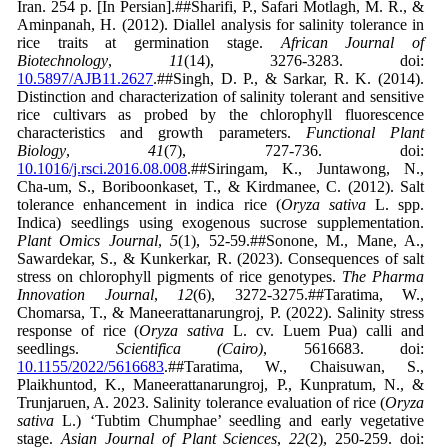
Iran. 254 p. [In Persian].##Sharifi, P., Safari Motlagh, M. R., &
Aminpanah, H. (2012). Diallel analysis for salinity tolerance in
rice traits at germination stage.
African Journal of
Biotechnology
,
11
(14), 3276-3283. doi:
10.5897/AJB11.2627
.##Singh, D. P., & Sarkar, R. K. (2014).
Distinction and characterization of salinity tolerant and sensitive
rice cultivars as probed by the chlorophyll fluorescence
characteristics and growth parameters.
Functional Plant
Biology
,
41
(7), 727-736. doi:
10.1016/j.rsci.2016.08.008
.##Siringam, K., Juntawong, N.,
Cha-um, S., Boriboonkaset, T., & Kirdmanee, C. (2012). Salt
tolerance enhancement in indica rice (
Oryza sativa
L. spp.
Indica) seedlings using exogenous sucrose supplementation.
Plant Omics Journal
,
5
(1), 52-59.##Sonone, M., Mane, A.,
Sawardekar, S., & Kunkerkar, R. (2023). Consequences of salt
stress on chlorophyll pigments of rice genotypes.
The Pharma
Innovation Journal
,
12
(6), 3272-3275.##Taratima, W.,
Chomarsa, T., & Maneerattanarungroj, P. (2022). Salinity stress
response of rice (
Oryza sativa
L. cv. Luem Pua) calli and
seedlings.
Scientifica
(Cairo)
, 5616683. doi:
10.1155/2022/5616683
.##Taratima, W., Chaisuwan, S.,
Plaikhuntod, K., Maneerattanarungroj, P., Kunpratum, N., &
Trunjaruen, A. 2023. Salinity tolerance evaluation of rice (
Oryza
sativa
L.) ‘Tubtim Chumphae’ seedling and early vegetative
stage.
Asian Journal of Plant Sciences
,
22
(2), 250-259. doi: