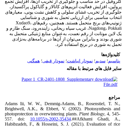
کلروفیل در حد مناسب و جلوگیری از تخریب آن‌ها، افزایش تجمع
پرولین، افزایش فعالیت آنزیم‌های کاتالاز و گایاکول پراکسیداز،
جلوگیری از تخریب غشای سلولی و کاهش نشت یونی، معیارهای
انتخاب مناسبی برای ارزیابی تحمل به شوری و شناسایی
ژنوتیپ‌های برنج متحمل هستند. همچنین، رقم‌های Xudao9،
Nagdong، Pokkali، غریب سیاه ریحانی، زاینده‌رود، سنگ طارم و
یک لاین موتانت از رقم نعمت، به‌عنوان منابع ژنتیکی متحمل به
شوری بودند و بنابراین می‌توان از آن‌ها در برنامه‌های به‌نژادی
تحمل به شوری در برنج استفاده کرد.
کلیدواژه‌ها
پتاسیم‌
؛
سدیم
؛
نمودار انباشت
؛
نمودار قیفی
؛
همگنی
سایر فایل های مرتبط با مقاله
Paper 1_CR-2401-1808_Supplementary
File.pdf
مراجع
Adams Iii, W. W., Demmig-Adams, B., Rosenstiel, T. N.,
Brightwell, A.K., & Ebbert, V. (2002). Photosynthesis and
photoprotection in overwintering plants.
Plant Biology
, 4, 545-
557. doi:
10.1055/s-2002-35434
.##Afkhami Ghadi, A.,
Habibzadeh, F., & Hosseini, S. J. (2021). Evaluation of rice