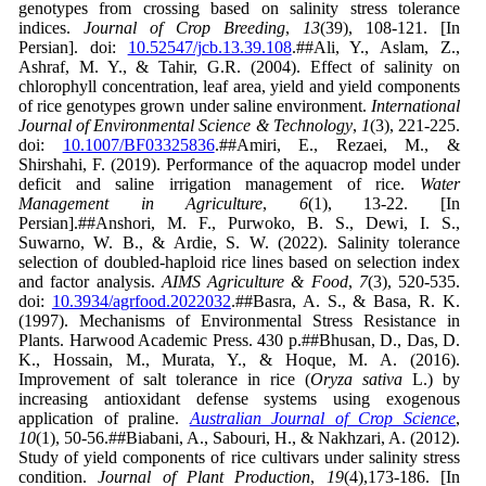
genotypes from crossing based on salinity stress tolerance
indices.
Journal of Crop Breeding
,
13
(39), 108-121. [In
Persian]. doi:
10.52547/jcb.13.39.108
.##Ali, Y., Aslam, Z.,
Ashraf, M. Y., & Tahir, G.R. (2004).
Effect of salinity on
chlorophyll concentration, leaf area, yield and yield components
of rice genotypes grown under saline environment.
International
Journal of Environmental Science & Technology
,
1
(3), 221-225.
doi:
10.1007/BF03325836
.##Amiri, E., Rezaei, M., &
Shirshahi, F. (2019). Performance of the aquacrop model under
deficit and saline irrigation management of rice.
Water
Management in Agriculture
,
6
(1), 13-22. [In
Persian].##Anshori, M. F., Purwoko, B. S., Dewi, I. S.,
Suwarno, W. B., & Ardie, S. W. (2022). Salinity tolerance
selection of doubled-haploid rice lines based on selection index
and factor analysis.
AIMS Agriculture & Food
,
7
(3), 520-535.
doi:
10.3934/agrfood.2022032
.##Basra, A. S., & Basa, R. K.
(1997). Mechanisms of Environmental Stress Resistance in
Plants. Harwood Academic Press. 430 p.##Bhusan, D., Das, D.
K., Hossain, M., Murata, Y., & Hoque, M. A. (2016).
Improvement of salt tolerance in rice (
Oryza sativa
L.) by
increasing antioxidant defense systems using exogenous
application of praline.
Australian Journal of Crop Science
,
10
(1), 50-56.##Biabani, A., Sabouri, H., & Nakhzari, A. (2012).
Study of yield components of rice cultivars under salinity stress
condition.
Journal of Plant Production
,
19
(4),173-186. [In