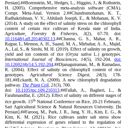
Persian].##Borenstein, M., Hedges, L., Higgins, J., & Rothstein,
H. (2005). Comprehensive meta-analysis software (CMA).
Compr. Meta-Anal. Version 2.##Chandramohanan, K. T.,
Radhakrishnan, V. V., Abhilash Joseph, E., & Mohanan, K. V.
(2014). A study on the effect of salinity stress on the chlorophyll
content of certain rice cultivars of Kerala state of India.
Agriculture, Forestry & Fisheries
,
3
(2), 67-70. doi:
10.11648/j.aff.20140302.13
.##Channa, G. S., Mahar, A. R.,
Rajpar, I., Memon, A. H., Saand, M. A., Mirbahar, A. A., Majid,
A., Lal, S., & Sirohi, M. H. (2019). Effect of salinity on growth,
yield and ion contents of rice (
Oryza sativa
L.) genotypes.
International
Journal
of
Biosciences
,
14
(5), 192-204.
doi:
10.12692/ijb/14.5.192-204
.##Djanaguiraman, M., & Ramadass,
R. (2004). Effect of salinity on chlorophyll content of rice
genotypes.
Agricultural Science Digest
,
24
(3), 178-
181.##Eckardt, N. A. (2009). A new chlorophyll degradation
pathway.
The Plant Cell
,
21
(3), 700.
doi:
10.1105/tpc.109.210313
.##Fallah, A., Bagheri, L., &
Farahmandfar, E. (2012). Effect of salinity on different stages of
th
rice growth. 15
National Conference on Rice, 20-21 February,
Sari Agricultural Science & Natural Resources University. [In
Persian].##Farooq, M., Park, J. R., Jang, Y. H., Kim, E. G., &
Kim, K. M. (2021). Rice
cultivars under salt stress show
differential expression of genes
related to the regulation of
+
+