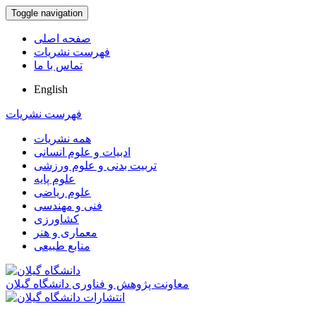
Toggle navigation
صفحه اصلی
فهرست نشریات
تماس با ما
English
فهرست نشریات
همه نشریات
ادبیات و علوم انسانی
تربیت بدنی و علوم ورزشی
علوم پایه
علوم ریاضی
فنی و مهندسی
کشاورزی
معماری و هنر
منابع طبیعی
معاونت پژوهش و فناوری دانشگاه گیلان