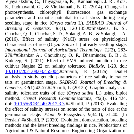
Vijayalakshmi, C., Thiyagarajan, K., Kannanbapu, J. R., Kota,
S., Padmavathi, G., & Viraktamath, B. C. (2014).
Changes in
photosynthesis, chlorophyll fluorescence, gas exchange
parameters and osmotic potential to salt stress during early
seedling stage in rice (
Oryza sativa
L).
SABRAO Journal of
Breeding & Genetics
,
46
(1), 120-135.##Shakeela, B. S.,
Chachar, Q. I., Chachar, S. D., Solangi, A. B., & Solangi, J. A.
(2016). Effect of salinity (NaCl) stress on physiological
characteristics of rice (
Oryza Sativa
L.) at early seedling stage.
International Journal of Agricultural Technology
,
12
(2), 263-
279.##Shankar A., Choudhary, O. P., Dharminder, B. B., &
Kuldeep, S. (2021). Effect of EMS induced mutation in rice
cultivar Nagina 22 on salinity tolerance.
BioRxiv
, 1-20. doi:
10.1101/2021.08.03.455004
.##Sharifi, P. (2012a). Diallel
analysis to study genetic parameters of rice salinity tolerance
taits at germination stage.
SABRAO Journal of Breeding &
Genetics
,
44
(1) 42-57.##Sharifi, P. (2012b). Graphic analysis of
salinity tolerance traits of rice (
Oryza sativa
L.) using biplot
method.
Cereal Research Communications
,
40
(3), 416-424.
doi:
10.1556/CRC.40.2012.3.3
.##Sharifi, P. (2013). Evaluating
the effect of salinity stresses on some of the traits of rice at the
germination stage.
Plant & Ecosystem
,
9
(34-1), 31-40. [In
Persian].##Sharifi, P. (2020). Evolution, domestication, breeding
methods and the latest breeding findings in rice. Publications of
Agricultural & Natural Resources Engineering Organization of