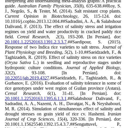
Interpreting and understanding meta-analysis graphs: A practical
guide.
Australian Family Physician
,
35
(8), 635-638.##Roy, S.
J., Negrão, S., & Tester, M. (2014). Salt resistant crop plants.
Current Opinion in Biotechnology
, 26, 115-124. doi:
10.1016/j.copbio.2013.12.004.##Sadradini, A. A., & Salahshour
Dalivand, F. (2013). The effect of salinity stress and irrigation
regimes on yield and water productivity in cracked paddy rice
field.
Cereal Research
,
2
(3), 193-208. [In Persian]. dor:
20.1001.1.22520163.1391.2.3.3.7
.##Saedipour, S. (2015).
Response of two Indica rice varieties to salt stress.
Journal of
Plant Physiology and Breeding
,
5
(2), 1-10.##Saeidzadeh, F., &
Taghizadeh, R. (2019). Effect of salinity stress on rice varieties
(
Oryza Sativa
L.) in seedling and reproductive stages under
hydroponic culture conditions.
Journal of Applied Biology
,
32
(2), 93-108. [In Persian]. doi:
10.22051/jab.2019.4327
.##Saeidzadeh, F., Taghizadeh, R., &
Gurbanov, E. (2016). Evaluation of salinity tolerance in some of
rice genotypes under west region of Guilan province (Astara).
Cereal Research
,
6
(1), 31-41. [In Persian]. dor:
20.1001.1.22520163.1395.6.1.3.1
.##Salahshour Dalivand, F.,
Sadradini, A. A., Nazemi, A. H., Davatgar, N., & Neyshabouri,
M. R. (2014). Simulation of simultaneous effect of salinity and
drought stresses on grain yield of rice cv. Hashemi.
Iranian
Journal of Crop Sciences
,
15
(4), 320-336. [In Persian]. dor:
20.1001.1.15625540.1392.15.4.3.7.##Senguttuvel, P.,