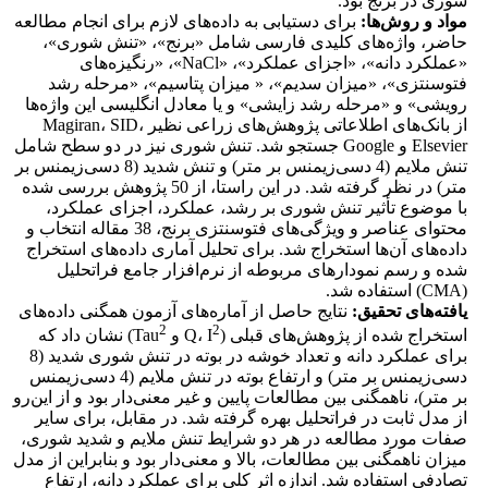
شوری در برنج بود.
مواد و روش‌ها:
برای دستیابی به داده‌های لازم برای انجام مطالعه
حاضر، واژه‌های کلیدی فارسی شامل «برنج»، «تنش شوری»،
«عملکرد دانه»، «اجزای عملکرد»، «NaCl»، «رنگیزه‌های
فتوسنتزی‌»، «میزان سدیم»، « میزان پتاسیم»، «مرحله رشد
رویشی» و «مرحله رشد زایشی» و یا معادل انگلیسی این واژه‌ها
از بانک‌های اطلاعاتی پژوهش‌های زراعی نظیر Magiran، SID،
Elsevier و Google جستجو شد. تنش شوری نیز در دو سطح شامل
تنش ملایم (4 دسی‌زیمنس بر متر) و تنش شدید (8 دسی‌زیمنس بر
متر) در نظر گرفته شد. در این راستا، از 50 پژوهش بررسی شده
با موضوع تأثیر تنش شوری بر رشد، عملکرد، اجزای عملکرد،
محتوای عناصر و ویژگی‌های فتوسنتزی برنج، 38 مقاله انتخاب و
داده‌های آن‌ها استخراج شد. برای تحلیل‌ آماری داده‌های استخراج
شده و رسم نمودارهای مربوطه از نرم‌افزار جامع فراتحلیل
(CMA) استفاده شد.
یافته‌های تحقیق:
نتایج حاصل از آماره‌های آزمون همگنی داده‌های
2
2
استخراج شده از پژوهش‌های قبلی (Q، I
و Tau
) نشان داد که
برای عملکرد دانه و تعداد خوشه در بوته در تنش شوری شدید (8
دسی‌زیمنس بر متر) و ارتفاع بوته در تنش ملایم (4 دسی‌زیمنس
بر متر)، ناهمگنی بین مطالعات پایین و غیر معنی‌دار بود و از این‌رو
از مدل ثابت در فراتحلیل بهره گرفته شد. در مقابل، برای سایر
صفات مورد مطالعه در هر دو شرایط تنش ملایم و شدید شوری،
میزان ناهمگنی بین مطالعات، بالا و معنی‌دار بود و بنابراین از مدل
تصادفی استفاده شد. اندازه اثر کلی برای عملکرد دانه، ارتفاع