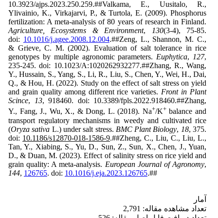
10.3923/ajps.2023.250.259.##Valkama, E., Uusitalo, R.,
Ylivainio, K., Virkajarvi, P., & Turtola, E. (2009). Phosphorus
fertilization: A meta-analysis of 80 years of research in Finland.
Agriculture, Ecosystems & Environment
,
130
(3-4), 75-85.
doi:
10.1016/j.agee.2008.12.004
.##Zeng, L., Shannon, M. C.,
& Grieve, C. M. (2002). Evaluation of salt tolerance in rice
genotypes by multiple agronomic parameters.
Euphytica
,
127
,
235-245. doi: 10.1023/A:1020262932277.##Zhang, R., Wang,
Y., Hussain, S., Yang, S., Li, R., Liu, S., Chen, Y., Wei, H., Dai,
Q., & Hou, H. (2022). Study on the effect of salt stress on yield
and grain quality among different rice varieties.
Front in Plant
Scince
,
13
, 918460. doi: 10.3389/fpls.2022.918460.##Zhang,
+
+
Y., Fang, J., Wu, X., & Dong, L. (2018). Na
/K
balance and
transport regulatory mechanisms in weedy and cultivated rice
(
Oryza sativa
L.) under salt stress.
BMC Plant Biology
,
18
, 375.
doi:
10.1186/s12870-018-1586-9
.##Zheng, C., Liu, C., Liu, L.,
Tan, Y., Xiabing, S., Yu, D., Sun, Z., Sun, X., Chen, J., Yuan,
D., & Duan, M. (2023). Effect of salinity stress on rice yield and
grain quality: A meta-analysis.
European Journal of Agronomy
,
144
,
126765
. doi:
10.1016/j.eja.2023.126765
.##
آمار
تعداد مشاهده مقاله: 2,791
تعداد دریافت فایل اصل مقاله: 526