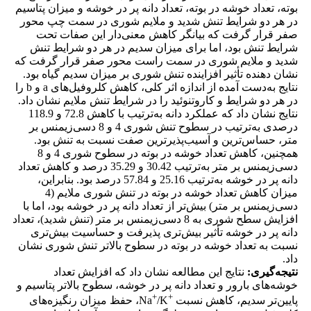
بوته، تعداد خوشه در بوته، تعداد دانه پر در خوشه و میزان پتاسیم
در هر دو شرایط تنش شدید و ملایم شوری در سمت چپ محور
صفر قرار گرفت که بیانگر کاهش معنی‌دار این صفات تحت
شرایط تنش بود، اما برای میزان سدیم در هر دو شرایط تنش
شدید و ملایم شوری در سمت راست محور صفر قرار گرفت که
نشان دهنده تأثیر افزاینده تنش شوری بر میزان سدیم گیاه بود.
نتایج به‌دست آمده از اندازه اثر کلی، کاهش کلروفیل‌های a و b را
در هر دو شرایط و کاروتنوئید را در شرایط تنش ملایم نشان داد.
نتایج نشان داد که عملکرد دانه به‌ترتیب با کاهش 72.8 و 118.9
درصدی به‌ترتیب در سطوح تنش شوری 4 و 8 دسی‌زیمنس بر
متر، حساس‌ترین و آسیب‌پذیرترین صفت نسبت به تنش بود.
همچنین، کاهش تعداد خوشه در بوته در سطوح شوری 4 و 8
دسی‌زیمنس بر متر به‌ترتیب 30.42 و 35.29 درصد و کاهش تعداد
دانه پر در خوشه به‌ترتیب 25.16 و 57.84 درصد بود. بنابراین،
میزان کاهش تعداد خوشه در بوته در تنش شوری ملایم (4
دسی‌زیمنس بر متر) بیش‌تر از تعداد دانه پر در خوشه بود، اما با
افزایش سطح شوری به 8 دسی‌زیمنس بر متر (تنش شدید)، تعداد
دانه پر در خوشه تأثیر بیش‌تری پذیرفت و حساسیت بیش‌تری
نسبت به تعداد خوشه در بوته در سطوح بالاتر تنش شوری نشان
داد.
نتیجه‌‌گیری:
نتایج این مطالعه نشان داد که افزایش تعداد
خوشه‌‌های بارور و تعداد دانه پر در خوشه، سطوح بالاتر پتاسیم و
+
+
پایین‌تر سدیم، کاهش نسبت
Na
/K، حفظ میزان رنگیزه‌های