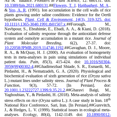
Na
/K
balance.
Frontiers in Plant Science
, 12: 680131.
doi:
10.3389/fpls.2021.680131
.##
Flowers, T. J
,
Hajibagheri, M. A
.,
&
Yeo, A. R
. (1991). Ion accumulation in the cell walls of rice
plants growing under saline conditions: Evidence for the Oertli
hypothesis.
Plant, Cell & Environment
,
14
(3), 319-325. doi:
10.1111/j.1365-3040.1991.tb01507.x
.##Forough, M.,
Navbpour, S., Ebrahimie, E., Ebadi, A. A., & Kiani, D. (2018).
Evaluation of salinity response through the antioxidant defense
system and osmolyte accumulation in a mutant rice.
Journal of
Plant Molecular Breeding
,
6
(2), 27-37. doi:
10.22058/JPMB.2019.114746.1192
.##Gavaghan, D. J., Moore,
R. A., & McQuay, H. J. (2000). An evaluation of homogeneity
tests in meta-analyses in pain using simulations of individual
patient data.
Pain
,
85
(3), 415-424. doi:
10.1016/S0304-
3959(99)00302-4
.##Ghadirnezhad Shiade, S. R., Esmaeili, M.,
Pirdashti, H., & Nematzadeh, G. A. (2020). Physiological and
biochemical evaluation of sixth generation of rice (
Oryza sativa
L.) mutant lines under salinity stress.
Journal of Plant Process &
Function
, 9(3), 57-72. [In Persian]. dor:
20.1001.1.23222727.1399.9.35.21.2
.##Gharavi Baigi, M.,
Yaghoubian, Y., & Pirdashti, H. (2018). Meta-analysis of salinity
th
stress effects on rice (
Oryza sativa
L.): A case study in Iran. 18
National Rice Conference, Sari, Iran. [In Persian].##Gurevitch,
J., & Hedges, L. V. (1999). Statistical issues in ecological meta-
analyses.
Ecology
,
80
(4), 1142-1149. doi:
10.1890/0012-