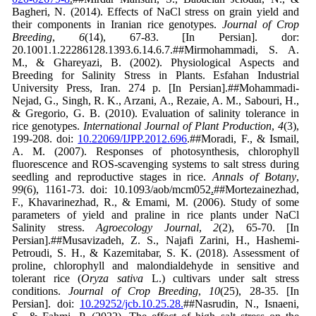
Bagheri, N. (2014). Effects of NaCl stress on grain yield and
their components in Iranian rice genotypes.
Journal of Crop
Breeding
,
6
(14), 67-83. [In Persian]. dor:
20.1001.1.22286128.1393.6.14.6.7.##Mirmohammadi, S. A.
M., & Ghareyazi, B. (2002). Physiological Aspects and
Breeding for Salinity Stress in Plants. Esfahan Industrial
University Press, Iran. 274 p. [In Persian].##Mohammadi-
Nejad, G., Singh, R. K., Arzani, A., Rezaie, A. M., Sabouri, H.,
& Gregorio, G. B. (2010). Evaluation of salinity tolerance in
rice genotypes.
International Journal of Plant Production
,
4
(3),
199-208. doi:
10.22069/IJPP.2012.696
.##Moradi, F., & Ismail,
A. M. (2007). Responses of photosynthesis, chlorophyll
fluorescence and ROS-scavenging systems to salt stress during
seedling and reproductive stages in rice.
Annals of Botany
,
99
(6), 1161-73. doi: 10.1093/aob/mcm052
.
##Mortezainezhad,
F., Khavarinezhad, R., & Emami, M. (2006). Study of some
parameters of yield and praline in rice plants under NaCl
Salinity stress.
Agroecology Journal
,
2
(2), 65-70. [In
Persian].##Musavizadeh, Z. S., Najafi Zarini, H., Hashemi-
Petroudi, S. H., & Kazemitabar, S. K. (2018). Assessment of
proline, chlorophyll and malondialdehyde in sensitive and
tolerant rice (
Oryza sativa
L.) cultivars under salt stress
conditions.
Journal of Crop Breeding
,
10
(25), 28-35. [In
Persian]. doi:
10.29252/jcb.10.25.28.
##Nasrudin, N., Isnaeni,