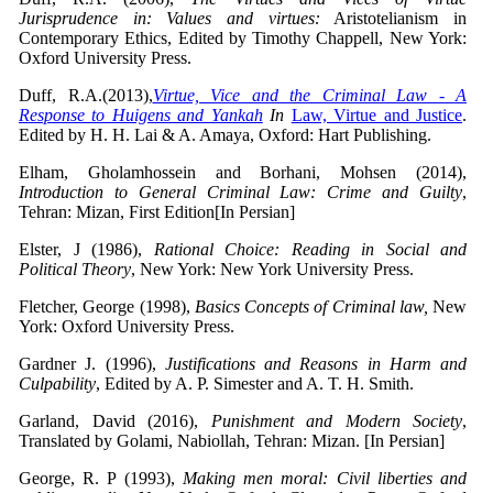
Jurisprudence in: Values and virtues:
Aristotelianism in
Contemporary Ethics, Edited by Timothy Chappell, New York:
Oxford University Press.
Duff, R.A.(2013),
Virtue, Vice and the Criminal Law - A
Response to Huigens and Yankah
In
Law, Virtue and Justice
.
Edited by H. H. Lai & A. Amaya, Oxford: Hart Publishing.
Elham, Gholamhossein and Borhani, Mohsen (2014),
Introduction to General Criminal Law:
Crime and Guilty
,
Tehran: Mizan, First Edition[In Persian]
Elster, J (1986),
Rational Choice: Reading in Social and
Political Theory
, New York: New York University Press.
Fletcher, George (1998),
Basics Concepts of Criminal law,
New
York: Oxford University Press.
Gardner J. (1996),
Justifications and Reasons in Harm and
Culpability
, Edited by A. P. Simester and A. T. H. Smith.
Garland, David (2016),
Punishment and Modern Society
,
Translated by Golami, Nabiollah, Tehran: Mizan. [In Persian]
George, R. P (1993),
Making men moral: Civil liberties and