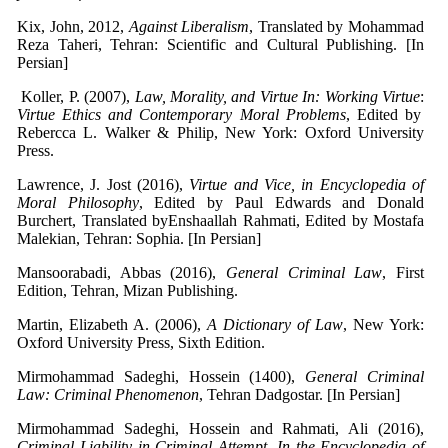
Kix, John, 2012,
Against Liberalism
, Translated by Mohammad
Reza Taheri, Tehran: Scientific and Cultural Publishing. [In
Persian]
Koller, P. (2007),
Law, Morality, and Virtue In: Working Virtue
:
Virtue Ethics and Contemporary Moral Problems
, Edited by
Rebercca L. Walker & Philip, New York: Oxford University
Press.
Lawrence, J. Jost (2016),
Virtue and Vice, in Encyclopedia of
Moral Philosophy
, Edited by Paul Edwards and Donald
Burchert, Translated byEnshaallah Rahmati, Edited by Mostafa
Malekian, Tehran: Sophia. [In Persian]
Mansoorabadi, Abbas (2016),
General Criminal Law
, First
Edition, Tehran, Mizan Publishing.
Martin, Elizabeth A. (2006),
A Dictionary of Law
, New York:
Oxford University Press, Sixth Edition.
Mirmohammad Sadeghi, Hossein (1400),
General Criminal
Law: Criminal Phenomenon
, Tehran Dadgostar. [In Persian]
Mirmohammad Sadeghi, Hossein and Rahmati, Ali (2016),
Criminal Liability in Criminal Attempt, In the Encyclopedia of