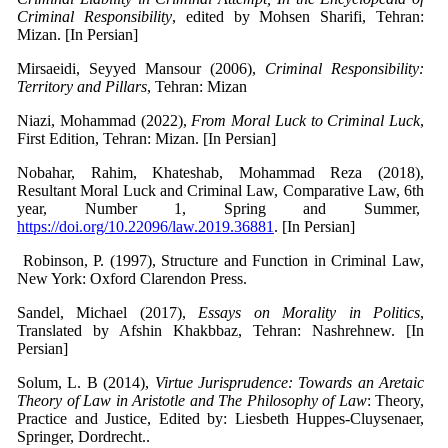
Criminal Responsibility
, edited by Mohsen Sharifi, Tehran:
Mizan. [In Persian]
Mirsaeidi, Seyyed Mansour (2006),
Criminal Responsibility:
Territory and Pillars
, Tehran: Mizan
Niazi, Mohammad (2022),
From Moral Luck to Criminal Luck
,
First Edition, Tehran: Mizan. [In Persian]
Nobahar, Rahim, Khateshab, Mohammad Reza (2018),
Resultant Moral Luck and Criminal Law, Comparative Law, 6th
year, Number 1, Spring and Summer,
https://doi.org/10.22096/law.2019.36881
. [In Persian]
Robinson, P. (1997), Structure and Function in Criminal Law,
New York: Oxford Clarendon Press.
Sandel, Michael (2017),
Essays on Morality in Politics
,
Translated by Afshin Khakbbaz, Tehran: Nashrehnew. [In
Persian]
Solum, L. B (2014),
Virtue Jurisprudence: Towards an Aretaic
Theory of Law in Aristotle and The Philosophy of Law
: Theory,
Practice and Justice, Edited by: Liesbeth Huppes-Cluysenaer,
Springer, Dordrecht..