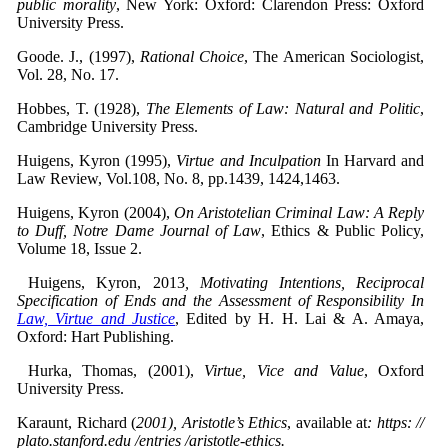
public morality
, New York: Oxford: Clarendon Press: Oxford
University Press.
Goode. J., (1997),
Rational Choice
, The American Sociologist,
Vol. 28, No. 17.
Hobbes, T. (1928),
The Elements of Law: Natural and Politic
,
Cambridge University Press.
Huigens, Kyron (1995),
Virtue and Inculpation
In Harvard and
Law Review, Vol.108, No. 8, pp.1439, 1424,1463.
Huigens, Kyron (2004),
On Aristotelian Criminal Law: A Reply
to Duff, Notre Dame Journal of Law
, Ethics & Public Policy,
Volume 18, Issue 2.
Huigens, Kyron, 2013
, Motivating Intentions, Reciprocal
Specification of Ends and the Assessment of Responsibility In
Law, Virtue and Justice
, Edited by H. H. Lai & A. Amaya,
Oxford: Hart Publishing.
Hurka, Thomas, (2001),
Virtue, Vice and Value
, Oxford
University Press.
Karaunt, Richard (
2001)
, Aristotle’s Ethics
, available at
: https: //
plato.stanford.edu /entries /aristotle-ethics.