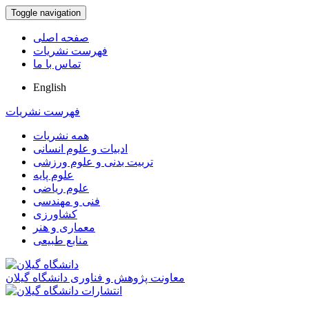
Toggle navigation
صفحه اصلی
فهرست نشریات
تماس با ما
English
فهرست نشریات
همه نشریات
ادبیات و علوم انسانی
تربیت بدنی و علوم ورزشی
علوم پایه
علوم ریاضی
فنی و مهندسی
کشاورزی
معماری و هنر
منابع طبیعی
معاونت پژوهش و فناوری دانشگاه گیلان