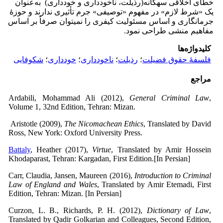
خطای اخلاقی سه­گانه(رذیلت، ناخودداری و خودداری) به‌عنوان
یک «شرط لازم» در مفهوم «توصیفی» جرم تأثیری ندارند و حوزۀ
جرم­انگاری و اساس مسئولیت کیفری را نمی­توان صرفاً بر اساس
مفاهیم منشی طراحی نمود.
کلیدواژه‌ها
فلسفۀ حقوق فضیلت
؛
رذیلت
؛
ناخودداری
؛
خودداری
؛
شکوفایی
مراجع
Ardabili, Mohammad Ali (2012),
General Criminal Law
,
Volume 1, 32nd Edition, Tehran: Mizan.
Aristotle (2009),
The Nicomachean Ethics
, Translated by David
Ross, New York: Oxford University Press.
Battaly
, Heather (2017),
Virtue
, Translated by Amir Hossein
Khodaparast, Tehran: Kargadan, First Edition.[In Persian]
Carr, Claudia, Jansen, Maureen (2016),
Introduction to Criminal
Law of England and Wales
, Translated by Amir Etemadi, First
Edition, Tehran: Mizan. [In Persian]
Curzon, L. B., Richards, P. H. (2012),
Dictionary of Law
,
Translated by Qadir Golkarian and Colleagues, Second Edition,