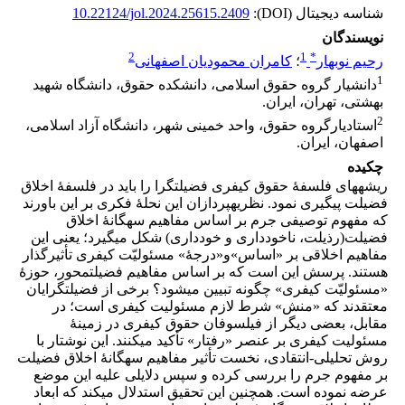
شناسه دیجیتال (DOI):
10.22124/jol.2024.25615.2409
نویسندگان
2
1
*
رحیم نوبهار
؛
کامران محمودیان اصفهانی
1
دانشیار گروه حقوق اسلامی، دانشکده حقوق، دانشگاه شهید
بهشتی، تهران، ایران.
2
استادیارگروه حقوق، واحد خمینی شهر، دانشگاه آزاد اسلامی،
اصفهان، ایران.
چکیده
ریشه­های فلسفۀ حقوق کیفری فضیلت­گرا را باید در فلسفۀ اخلاق
فضیلت پیگیری نمود. نظریه­پردازان این نحلۀ فکری بر این باورند
که مفهوم توصیفی جرم بر اساس مفاهیم سه­گانۀ اخلاق
فضیلت(رذیلت، ناخودداری و خودداری) شکل می­گیرد؛ یعنی این
مفاهیم اخلاقی بر «اساس»و«درجۀ» مسئولیّت کیفری تأثیرگذار
هستند. پرسش این است که بر اساس مفاهیم فضیلت­محور، حوزۀ
«مسئولیّت کیفری» چگونه تبیین می­شود؟ برخی از فضیلت­گرایان
معتقدند که «منش» شرط لازم مسئولیت کیفری است؛ در
مقابل، بعضی دیگر از فیلسوفان حقوق کیفری در زمینۀ
مسئولیت کیفری بر عنصر «رفتار» تأکید می­کنند. این نوشتار با
روش تحلیلی-انتقادی، نخست تأثیر مفاهیم سه­گانۀ اخلاق فضیلت
بر مفهوم جرم را بررسی کرده و سپس دلایلی علیه این موضع
عرضه نموده است. همچنین این تحقیق استدلال می­کند که ابعاد