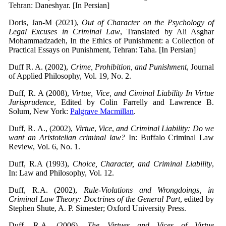
Tehran: Daneshyar. [In Persian]
Doris, Jan-M (2021),
Out of Character on the Psychology of
Legal Excuses in Criminal Law
, Translated by Ali Asghar
Mohammadzadeh, In the Ethics of Punishment: a Collection of
Practical Essays on Punishment, Tehran: Taha. [In Persian]
Duff R. A. (2002),
Crime, Prohibition, and Punishment
, Journal
of Applied Philosophy, Vol. 19, No. 2.
Duff, R. A (2008),
Virtue, Vice, and Ciminal Liability In Virtue
Jurisprudence
, Edited by Colin Farrelly and Lawrence B.
Solum, New York:
Palgrave Macmillan
.
Duff, R. A., (2002),
Virtue
,
Vice
,
and Criminal Liability: Do we
want an Aristotelian criminal law?
In: Buffalo Criminal Law
Review, Vol. 6, No. 1.
Duff, R.A (1993),
Choice, Character, and Criminal Liability
,
In: Law and Philosophy, Vol. 12.
Duff, R.A. (2002),
Rule-Violations and Wrongdoings, in
Criminal Law Theory: Doctrines of the General Part
, edited by
Stephen Shute, A. P. Simester; Oxford University Press.
Duff, R.A. (2006),
The Virtues and Vices of Virtue