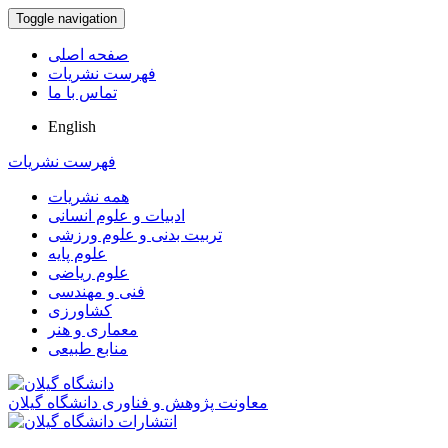
Toggle navigation
صفحه اصلی
فهرست نشریات
تماس با ما
English
فهرست نشریات
همه نشریات
ادبیات و علوم انسانی
تربیت بدنی و علوم ورزشی
علوم پایه
علوم ریاضی
فنی و مهندسی
کشاورزی
معماری و هنر
منابع طبیعی
معاونت پژوهش و فناوری دانشگاه گیلان