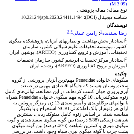
)
3.09 M
(
نوع مقاله: مقاله پژوهشی
شناسه دیجیتال (DOI):
10.22124/japb.2023.24411.1494
نویسندگان
2
*
1
رضا پسندیده
؛
رامین عبدلی
1
استادیار بخش بهداشت و بیماری‏های آبزیان، پژوهشکده میگوی
کشور، موسسه تحقیقات علوم شیلاتی کشور، سازمان
تحقیقات، آموزش و ترویج کشاورزی (AREEO)، بوشهر، ایران
2
استادیار مرکز تحقیقات ابریشم کشور، سازمان تحقیقات
آموزش و ترویج کشاورزی (AREEO)، رشت، ایران
چکیده
میگوهای خانواده Penaeidae مهم‌ترین آبزیان پرورشی از گروه
سخت‌پوستان هستند که جایگاه اقتصادی مهمی ‌در صنعت
آبزی‌پروری جهان کسب کرده‏اند. در این مطالعه، توالی‌های کامل
ژنوم میتوکندریایی 10 گونه مهم میگوی خانواده Penaeidae همراه
با توالی­های نوکلئوتیدی و آمینواسیدی 13 ژن رمزگر پروتئین‏ به
ازای هر ژنوم از بانک اطلاعاتی NCBI استخراج و با یکدیگر
مقایسه شدند. بر اساس ژنوم کامل میتوکندریایی، بیشترین
شباهت ژنتیکی (5/88 درصد) بین گونه میگوی سفید هندی و گونه
میگوی موزی و کمترین شباهت (4/76 درصد) بین گونه میگوی
پشت چرب با گونه میگوی ببری سیاه وجود داشت. در بررسی