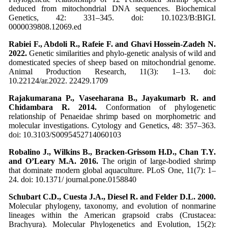
deduced from mitochondrial DNA sequences. Biochemical
Genetics, 42: 331–345. doi: 10.1023/B:BIGI.
0000039808.12069.ed
Rabiei F., Abdoli R., Rafeie F. and Ghavi Hossein-Zadeh N.
2022.
Genetic similarities and phylo-genetic analysis of wild and
domesticated species of sheep based on mitochondrial genome.
Animal Production Research, 11(3): 1–13. doi:
10.22124/ar.2022. 22429.1709
Rajakumarana P., Vaseeharana B., Jayakumarb R. and
Chidambara R. 2014.
Conformation of phylogenetic
relationship of Penaeidae shrimp based on morphometric and
molecular investigations. Cytology and Genetics, 48: 357–363.
doi: 10.3103/S0095452714060103
Robalino J., Wilkins B., Bracken-Grissom H.D., Chan T.Y.
and O’Leary M.A. 2016.
The origin of large-bodied shrimp
that dominate modern global aquaculture. PLoS One, 11(7): 1–
24. doi: 10.1371/ journal.pone.0158840
Schubart C.D., Cuesta J.A., Diesel R.
and Felder D.L. 2000.
Molecular phylogeny, taxonomy, and evolution of nonmarine
lineages within the American grapsoid crabs (Crustacea:
Brachyura). Molecular Phylogenetics and Evolution, 15(2):