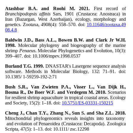
Atashbar B.A. and Roohi M. 2021.
First record of
Branchipodopsis affinis
Sars, 1901 (Crustacea: Anostraca) in
Iran (Bazargan, West Azerbaijan), ecology, morphology and
genetics. Zootaxa, 4908(4): 558–570. doi:
10.11646/zootaxa.49
08.4.8
Baldwin J.D., Bass A.L., Bowen B.W. and Clark Jr W.H.
1998.
Molecular phylogeny and biogeography of the marine
shrimp
Penaeus
. Molecular Phylogenetics and Evolution, 10(3):
399–407. doi: 10.1006/mpev.1998.0537
Burland T.G. 1999.
DNASTAR's Lasergene sequence analysis
software. Methods in Molecular Biology, 132: 71–91. doi:
10.1385/ 1-59259-192-2:71
Bush S.R., Van Zwieten P.A., Visser L., Van Dijk H.,
Bosma R., De Boer W.F. and Verdegem M. 2010.
Scenarios
for resilient shrimp aquaculture in tropical coastal areas. Ecology
and Society, 15(2): 1–18. doi:
10.5751/ES-03331-150215
Cheng J., Chan T.Y., Zhang N., Sun S. and Sha Z.L. 2018.
Mitochondrial phylogenomics reveals insights into taxonomy
and evolution of Penaeoidea (Crustacea: Decapoda). Zoologica
Scripta, 47(5): 1–13. doi: 10.1111/ zsc.12298