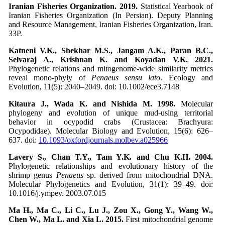
Iranian Fisheries Organization. 2019.
Statistical Yearbook of
Iranian Fisheries Organization (In Persian). Deputy Planning
and Resource Management, Iranian Fisheries Organization, Iran.
33P.
Katneni V.K., Shekhar M.S., Jangam A.K., Paran B.C.,
Selvaraj A., Krishnan K. and Koyadan V.K. 2021.
Phylogenetic relations and mitogenome‐wide similarity metrics
reveal mono-phyly of
Penaeus sensu lato
. Ecology and
Evolution, 11(5): 2040–2049. doi: 10.1002/ece3.7148
Kitaura J., Wada K. and Nishida M. 1998.
Molecular
phylogeny and evolution of unique mud-using territorial
behavior in ocypodid crabs (Crustacea: Brachyura:
Ocypodidae). Molecular Biology and Evolution, 15(6): 626–
637. doi:
10.1093/oxfordjournals.molbev.a025966
Lavery S., Chan T.Y., Tam Y.K. and Chu K.H. 2004.
Phylogenetic relationships and evolutionary history of the
shrimp genus
Penaeus
sp. derived from mitochondrial DNA.
Molecular Phylogenetics and Evolution, 31(1): 39–49. doi:
10.1016/j.ympev. 2003.07.015
Ma H., Ma C., Li C., Lu J., Zou X., Gong Y., Wang W.,
Chen W., Ma L. and Xia L. 2015.
First mitochondrial genome