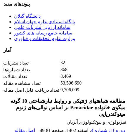
پیوندهای مفید
دانشگاه گیلان
پایگاه استنادی علوم جهان اسلام
سامانه ارزیابی نشریات علمی
سامانه جامع رسانه های کشور
وزارت علوم، تحقیقات و فناوری
آمار
32
تعداد نشریات
868
تعداد شماره‌ها
8,469
تعداد مقالات
53,596,690
تعداد مشاهده مقاله
9,706,099
تعداد دریافت فایل اصل مقاله
مطالعه شباهت‏های ژنتیکی و روابط تبارشناختی 10 گونه
میگوی خانواده Penaeidae بر اساس توالی‌های ژنوم
میتوکندریایی
فیزیولوژی و بیوتکنولوژی آبزیان
دوره 11، شماره 4
، اسفند 1402
، صفحه
49-81
اصل مقاله