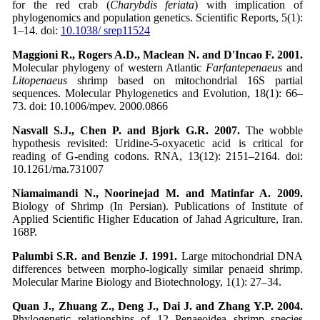
for the red crab (
Charybdis feriata
) with implication of
phylogenomics and population genetics. Scientific Reports, 5(1):
1–14. doi:
10.1038/ srep11524
Maggioni R., Rogers A.D., Maclean N. and D'Incao F. 2001.
Molecular phylogeny of western Atlantic
Farfantepenaeus
and
Litopenaeus
shrimp based on mitochondrial 16S partial
sequences. Molecular Phylogenetics and Evolution, 18(1): 66–
73. doi: 10.1006/mpev. 2000.0866
Nasvall S.J., Chen P. and Bjork G.R. 2007.
The wobble
hypothesis revisited: Uridine-5-oxyacetic acid is critical for
reading of G-ending codons. RNA, 13(12): 2151–2164. doi:
10.1261/rna.731007
Niamaimandi N., Noorinejad M. and Matinfar A. 2009.
Biology of Shrimp (In Persian). Publications of Institute of
Applied Scientific Higher Education of Jahad Agriculture, Iran.
168P.
Palumbi S.R. and Benzie J. 1991.
Large mitochondrial DNA
differences between morpho-logically similar penaeid shrimp.
Molecular Marine Biology and Biotechnology, 1(1): 27–34.
Quan J., Zhuang Z., Deng J., Dai J. and Zhang Y.P. 2004.
Phylogenetic relationships of 12 Penaeoidea shrimp species