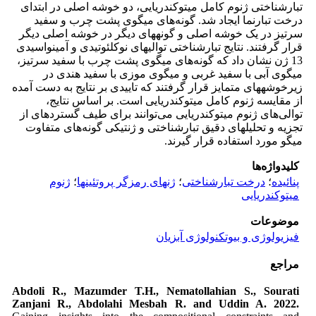
تبارشناختی ژنوم کامل میتوکندریایی، دو خوشه اصلی در ابتدای
درخت تبارنما ایجاد شد. گونه‌های میگوی پشت چرب و سفید
سرتیز در یک خوشه اصلی و گونه‏های دیگر در خوشه اصلی دیگر
قرار گرفتند. نتایج تبارشناختی توالی‏های نوکلئوتیدی و آمینواسیدی
13 ژن نشان داد که گونه‌های میگوی پشت چرب با سفید سرتیز،
میگوی آبی با سفید غربی و میگوی موزی با سفید هندی در
زیرخوشه‏های متمایز قرار گرفتند که تاییدی بر نتایج به دست آمده
از مقایسه ژنوم کامل میتوکندریایی است. بر اساس نتایج،
توالی‌های ژنوم میتوکندریایی می‌توانند برای طیف گسترده‏ای از
تجزیه و تحلیل‏های دقیق تبارشناختی و ژنتیکی گونه‌های متفاوت
میگو مورد استفاده قرار گیرند.
کلیدواژه‌ها
پنائیده
؛
درخت تبارشناختی
؛
ژن‏های رمزگر پروتئین‏ها
؛
ژنوم
میتوکندریایی
موضوعات
فیزیولوژی و بیوتکنولوژی آبزیان
مراجع
Abdoli R., Mazumder T.H., Nematollahian S., Sourati
Zanjani R., Abdolahi Mesbah R. and Uddin A. 2022.