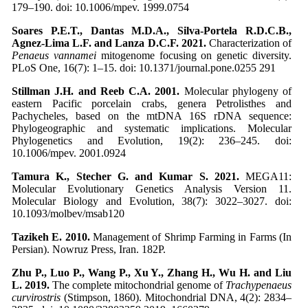
179–190. doi: 10.1006/mpev. 1999.0754
Soares P.E.T., Dantas M.D.A., Silva-Portela R.D.C.B.,
Agnez-Lima L.F. and Lanza D.C.F. 2021.
Characterization of
Penaeus vannamei
mitogenome focusing on genetic diversity.
PLoS One, 16(7): 1–15. doi: 10.1371/journal.pone.0255 291
Stillman J.H. and Reeb C.A. 2001.
Molecular phylogeny of
eastern Pacific porcelain crabs, genera Petrolisthes and
Pachycheles, based on the mtDNA 16S rDNA sequence:
Phylogeographic and systematic implications. Molecular
Phylogenetics and Evolution, 19(2): 236–245. doi:
10.1006/mpev. 2001.0924
Tamura K., Stecher G. and Kumar S. 2021.
MEGA11:
Molecular Evolutionary Genetics Analysis Version 11.
Molecular Biology and Evolution, 38(7): 3022–3027. doi:
10.1093/molbev/msab120
Tazikeh E. 2010.
Management of Shrimp Farming in Farms (In
Persian). Nowruz Press, Iran. 182P.
Zhu P., Luo P., Wang P., Xu Y., Zhang H., Wu H. and Liu
L. 2019.
The complete mitochondrial genome of
Trachypenaeus
curvirostris
(Stimpson, 1860). Mitochondrial DNA, 4(2): 2834–