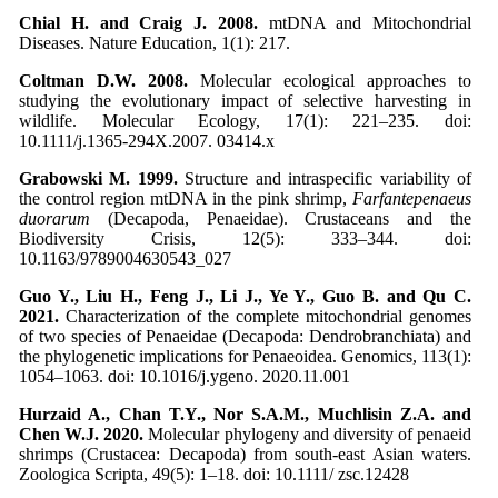
Chial H. and Craig J. 2008.
mtDNA and Mitochondrial
Diseases. Nature Education, 1(1): 217.
Coltman D.W. 2008.
Molecular ecological approaches to
studying the evolutionary impact of selective harvesting in
wildlife. Molecular Ecology, 17(1): 221–235. doi:
10.1111/j.1365-294X.2007. 03414.x
Grabowski M. 1999.
Structure and intraspecific variability of
the control region mtDNA in the pink shrimp,
Farfantepenaeus
duorarum
(Decapoda, Penaeidae). Crustaceans and the
Biodiversity Crisis, 12(5): 333–344. doi:
10.1163/9789004630543_027
Guo Y., Liu H., Feng J., Li J., Ye Y., Guo B. and Qu C.
2021.
Characterization of the complete mitochondrial genomes
of two species of Penaeidae (Decapoda: Dendrobranchiata) and
the phylogenetic implications for Penaeoidea. Genomics, 113(1):
1054–1063. doi: 10.1016/j.ygeno. 2020.11.001
Hurzaid A., Chan T.Y., Nor S.A.M., Muchlisin Z.A. and
Chen W.J. 2020.
Molecular phylogeny and diversity of penaeid
shrimps (Crustacea: Decapoda) from south-east Asian waters.
Zoologica Scripta, 49(5): 1–18. doi: 10.1111/ zsc.12428