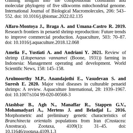
Gaining insights into the compositional constraints and
molecular phylogeny of five silkworms mitochondrial genome.
International Journal of Biological Macromolecules, 206: 543–
552. doi: 10.1016/j.ijbiomac.2022.02.135
Alfaro-Montoya J., Braga A. and Umana-Castro R. 2019.
Research frontiers in penaeid shrimp reproduction: Future trends
to improve commercial production. Aquaculture, 503: 70–87.
doi: 10.1016/j.aquaculture.2018.12.068
Amelia F., Yustiati A. and Andriani Y. 2021.
Review of
shrimp (
Litopenaeus vannamei
(Boone, 1931)) farming in
Indonesia: Management operating and development. World
Scientific News, 158: 145–158.
Arulmoorthy M.P., Anandajothi E., Vasudevan S. and
Suresh E. 2020.
Major viral diseases in culturable penaeid
shrimps: A review. Aquaculture International, 28: 1939–1967.
doi: 10.1007/s104 99-020-00568-3
Atashbar B., Agh N., Manaffar R., Stappen G.V.,
Mohamadyari A., Mertens J. and Beladjal L. 2016.
Morphometric and preliminary genetic characteristics of
Branchinecta orientalis
populations from Iran (Crustacea:
Anostraca). Zootaxa, 4109(1): 31–45. doi:
10.11646/zootaxa.4109.1.3