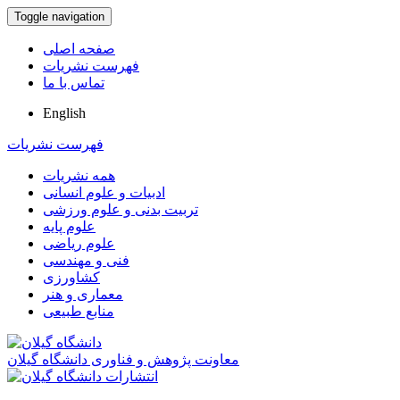
Toggle navigation
صفحه اصلی
فهرست نشریات
تماس با ما
English
فهرست نشریات
همه نشریات
ادبیات و علوم انسانی
تربیت بدنی و علوم ورزشی
علوم پایه
علوم ریاضی
فنی و مهندسی
کشاورزی
معماری و هنر
منابع طبیعی
معاونت پژوهش و فناوری دانشگاه گیلان