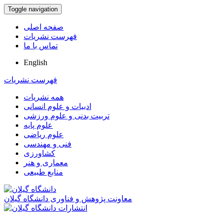
Toggle navigation
صفحه اصلی
فهرست نشریات
تماس با ما
English
فهرست نشریات
همه نشریات
ادبیات و علوم انسانی
تربیت بدنی و علوم ورزشی
علوم پایه
علوم ریاضی
فنی و مهندسی
کشاورزی
معماری و هنر
منابع طبیعی
معاونت پژوهش و فناوری دانشگاه گیلان