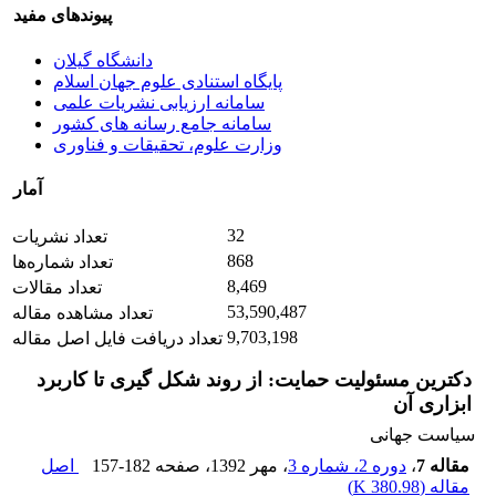
پیوندهای مفید
دانشگاه گیلان
پایگاه استنادی علوم جهان اسلام
سامانه ارزیابی نشریات علمی
سامانه جامع رسانه های کشور
وزارت علوم، تحقیقات و فناوری
آمار
32
تعداد نشریات
868
تعداد شماره‌ها
8,469
تعداد مقالات
53,590,487
تعداد مشاهده مقاله
9,703,198
تعداد دریافت فایل اصل مقاله
دکترین مسئولیت حمایت: از روند شکل گیری تا کاربرد
ابزاری آن
سیاست جهانی
مقاله 7
،
دوره 2، شماره 3
، مهر 1392
، صفحه
157-182
اصل
مقاله (
380.98 K
)