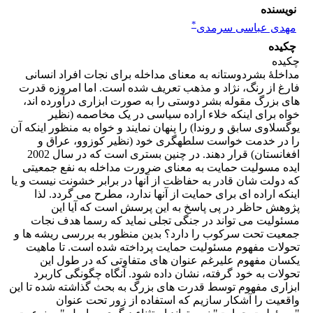
نویسنده
*
مهدی عباسی سرمدی
چکیده
چکیده
مداخلۀ بشردوستانه به معنای مداخله برای نجات افراد انسانی
فارغ از رنگ، نژاد و مذهب تعریف شده است. اما امروزه قدرت
های بزرگ مقوله بشر دوستی را به صورت ابزاری درآورده اند،
خواه برای اینکه خلاء اراده سیاسی در یک مخاصمه (نظیر
یوگسلاوی سابق و روندا) را پنهان نمایند و خواه به منظور اینکه آن
را در خدمت خواست سلطهگری خود (نظیر کوزوو، عراق و
افغانستان) قرار دهند. در چنین بستری است که در سال 2002
ایده مسولیت حمایت به معنای ضرورت مداخله به نفع جمعیتی
که دولت شان قادر به حفاظت از آنها در برابر خشونت نیست و یا
اینکه اراده ای برای حمایت از آنها ندارد، مطرح می گردد. لذا
پژوهش حاظر در پی پاسخ به این پرسش است که آیا این
مسئولیت می تواند در جنگی تجلی نماید که رسما هدف نجات
جمعیت تحت سرکوب را دارد؟ بدین منظور به بررسی ریشه ها و
تحولات مفهوم مسئولیت حمایت پرداخته شده است. تا ماهیت
یکسان مفهوم علیرغم عنوان های متفاوتی که در طول این
تحولات به خود گرفته، نشان داده شود. آنگاه چگونگی کاربرد
ابزاری مفهوم توسط قدرت های بزرگ به بحث گذاشته شده تا این
واقعیت را آشکار سازیم که استفاده از زور تحت عنوان