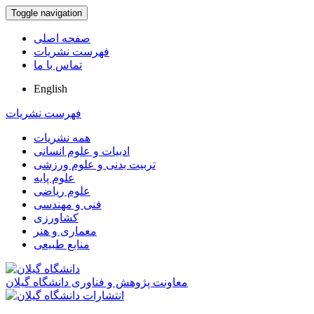
Toggle navigation
صفحه اصلی
فهرست نشریات
تماس با ما
English
فهرست نشریات
همه نشریات
ادبیات و علوم انسانی
تربیت بدنی و علوم ورزشی
علوم پایه
علوم ریاضی
فنی و مهندسی
کشاورزی
معماری و هنر
منابع طبیعی
معاونت پژوهش و فناوری دانشگاه گیلان