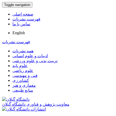
Toggle navigation
صفحه اصلی
فهرست نشریات
تماس با ما
English
فهرست نشریات
همه نشریات
ادبیات و علوم انسانی
تربیت بدنی و علوم ورزشی
علوم پایه
علوم ریاضی
فنی و مهندسی
کشاورزی
معماری و هنر
منابع طبیعی
معاونت پژوهش و فناوری دانشگاه گیلان