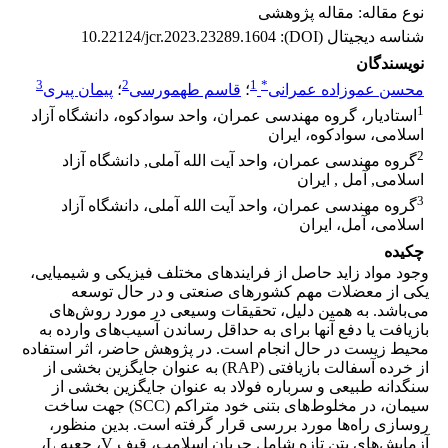
نوع مقاله: مقاله پژوهشی
شناسه دیجیتال (DOI):
10.22124/jcr.2023.23289.1604
نویسندگان
3
2
1
*
محسن عموزاده عمرانی
؛
قاسم طهمورسی
؛
پیمان پیری
1
استادیار، گروه مهندسی عمران، واحد سوادکوه، دانشگاه آزاد
اسلامی، سوادکوه، ایران
2
گروه مهندسی عمران، واحد آیت الله آملی, دانشگاه آزاد
اسلامی, آمل , ایران
3
گروه مهندسی عمران، واحد آیت الله آملی، دانشگاه آزاد
اسلامی، آمل، ایران
چکیده
وجود مواد زاید حاصل از فرایندهاى مختلف فیزیکى و شیمیایى،
یکى از معضلات مهم کشورهاى صنعتى و در حال توسعه
می‌باشد. به همین دلیل، تحقیقات وسیعى در مورد روش‌هاى
بازیافت یا دفع آنها براى به حداقل رساندن آسیب‌هاى وارده به
محیط زیست در حال انجام است. در پژوهش حاضر، اثر استفاده
از خرده آسفالت بازیافتی (RAP) به عنوان جایگزین بخشی از
سنگدانه طبیعی و سرباره فولاد به عنوان جایگزین بخشی از
سیمان، در مخلوط‌های بتنی خود متراکم (SCC) جهت ساخت
روسازی راه‌ها مورد بررسی قرار گرفته است. بدین منظور،
آزمایش‌های بتن تازه شامل جریان اسلامپ، قیف V، جعبه L،