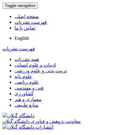
Toggle navigation
صفحه اصلی
فهرست نشریات
تماس با ما
English
فهرست نشریات
همه نشریات
ادبیات و علوم انسانی
تربیت بدنی و علوم ورزشی
علوم پایه
علوم ریاضی
فنی و مهندسی
کشاورزی
معماری و هنر
منابع طبیعی
معاونت پژوهش و فناوری دانشگاه گیلان