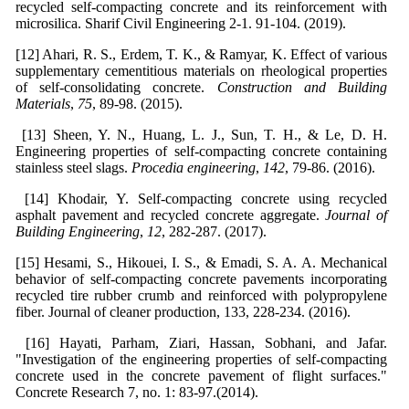
recycled self-compacting concrete and its reinforcement with
microsilica. Sharif Civil Engineering 2-1. 91-104. (2019).
[12] Ahari, R. S., Erdem, T. K., & Ramyar, K. Effect of various
supplementary cementitious materials on rheological properties
of self-consolidating concrete.
Construction and Building
Materials
,
75
, 89-98. (2015).
[13] Sheen, Y. N., Huang, L. J., Sun, T. H., & Le, D. H.
Engineering properties of self-compacting concrete containing
stainless steel slags.
Procedia engineering
,
142
, 79-86. (2016).
[14] Khodair, Y. Self-compacting concrete using recycled
asphalt pavement and recycled concrete aggregate.
Journal of
Building Engineering
,
12
, 282-287. (2017).
[15] Hesami, S., Hikouei, I. S., & Emadi, S. A. A. Mechanical
behavior of self-compacting concrete pavements incorporating
recycled tire rubber crumb and reinforced with polypropylene
fiber. Journal of cleaner production, 133, 228-234. (2016).
[16] Hayati, Parham, Ziari, Hassan, Sobhani, and Jafar.
"Investigation of the engineering properties of self-compacting
concrete used in the concrete pavement of flight surfaces."
Concrete Research 7, no. 1: 83-97.(2014).