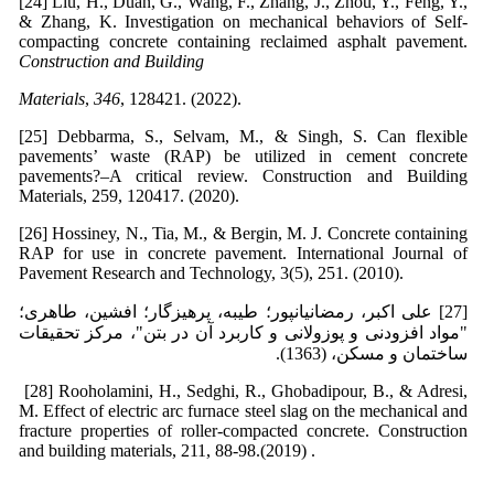
[24] Liu, H., Duan, G., Wang, F., Zhang, J., Zhou, Y., Feng, Y.,
& Zhang, K. Investigation on mechanical behaviors of Self-
compacting concrete containing reclaimed asphalt pavement.
Construction and Building
Materials
,
346
, 128421. (2022).
[25] Debbarma, S., Selvam, M., & Singh, S. Can flexible
pavements’ waste (RAP) be utilized in cement concrete
pavements?–A critical review. Construction and Building
Materials, 259, 120417. (2020).
[26] Hossiney, N., Tia, M., & Bergin, M. J. Concrete containing
RAP for use in concrete pavement. International Journal of
Pavement Research and Technology, 3(5), 251. (2010).
[27] علی اکبر، رمضانیانپور؛ طیبه، پرهیزگار؛ افشین، طاهری؛
"مواد افزودنی و پوزولانی و کاربرد آن در بتن"، مرکز تحقیقات
ساختمان و مسکن، (1363).
[28] Rooholamini, H., Sedghi, R., Ghobadipour, B., & Adresi,
M. Effect of electric arc furnace steel slag on the mechanical and
fracture properties of roller-compacted concrete. Construction
and building materials, 211, 88-98.‏ (2019).