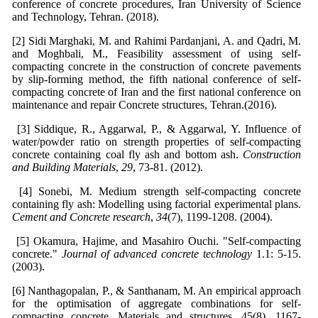
conference of concrete procedures, Iran University of Science
and Technology, Tehran. (2018).
[2] Sidi Marghaki, M. and Rahimi Pardanjani, A. and Qadri, M.
and Moghbali, M., Feasibility assessment of using self-
compacting concrete in the construction of concrete pavements
by slip-forming method, the fifth national conference of self-
compacting concrete of Iran and the first national conference on
maintenance and repair Concrete structures, Tehran.(2016).
[3] Siddique, R., Aggarwal, P., & Aggarwal, Y. Influence of
water/powder ratio on strength properties of self-compacting
concrete containing coal fly ash and bottom ash.
Construction
and Building Materials
,
29
, 73-81. (2012).
[4] Sonebi, M. Medium strength self-compacting concrete
containing fly ash: Modelling using factorial experimental plans.
Cement and Concrete research
,
34
(7), 1199-1208. (2004).
[5] Okamura, Hajime, and Masahiro Ouchi. "Self-compacting
concrete."
Journal of advanced concrete technology
1.1: 5-15.
(2003).
[6] Nanthagopalan, P., & Santhanam, M. An empirical approach
for the optimisation of aggregate combinations for self-
compacting concrete. Materials and structures, 45(8), 1167-