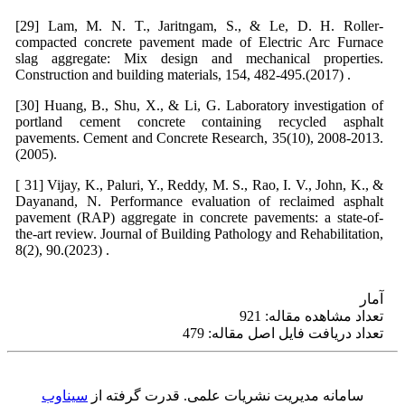
[29] Lam, M. N. T., Jaritngam, S., & Le, D. H. Roller-
compacted concrete pavement made of Electric Arc Furnace
slag aggregate: Mix design and mechanical properties.
Construction and building materials, 154, 482-495.‏ (2017).
[30] Huang, B., Shu, X., & Li, G. Laboratory investigation of
portland cement concrete containing recycled asphalt
pavements. Cement and Concrete Research, 35(10), 2008-2013.
[ 31] Vijay, K., Paluri, Y., Reddy, M. S., Rao, I. V., John, K., &
Dayanand, N. Performance evaluation of reclaimed asphalt
pavement (RAP) aggregate in concrete pavements: a state-of-
the-art review. Journal of Building Pathology and Rehabilitation,
8(2), 90.‏ (2023).
آمار
تعداد مشاهده مقاله: 921
تعداد دریافت فایل اصل مقاله: 479
سامانه مدیریت نشریات علمی.
قدرت گرفته از
سیناوب