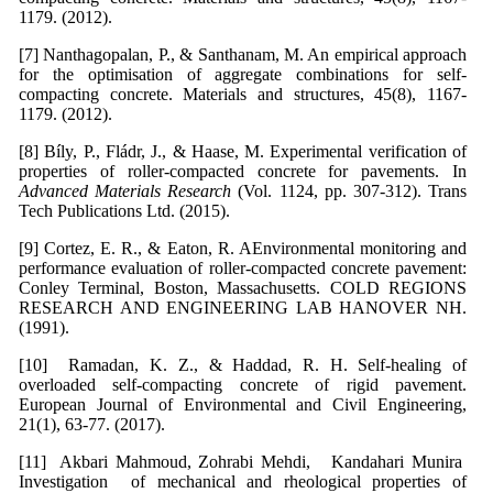
1179. (2012).
[7] Nanthagopalan, P., & Santhanam, M. An empirical approach
for the optimisation of aggregate combinations for self-
compacting concrete. Materials and structures, 45(8), 1167-
1179. (2012).
[8] Bíly, P., Fládr, J., & Haase, M. Experimental verification of
properties of roller-compacted concrete for pavements. In
Advanced Materials Research
(Vol. 1124, pp. 307-312). Trans
Tech Publications Ltd. (2015).
[9] Cortez, E. R., & Eaton, R. AEnvironmental monitoring and
performance evaluation of roller-compacted concrete pavement:
Conley Terminal, Boston, Massachusetts. COLD REGIONS
RESEARCH AND ENGINEERING LAB HANOVER NH.
(1991).
[10] Ramadan, K. Z., & Haddad, R. H. Self-healing of
overloaded self-compacting concrete of rigid pavement.
European Journal of Environmental and Civil Engineering,
21(1), 63-77. (2017).
[11] Akbari Mahmoud, Zohrabi Mehdi, Kandahari Munira
Investigation of mechanical and rheological properties of