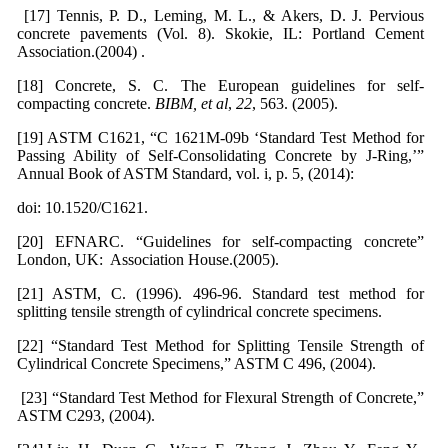
[17] Tennis, P. D., Leming, M. L., & Akers, D. J. Pervious
concrete pavements (Vol. 8). Skokie, IL: Portland Cement
Association.‏ (2004).
[18] Concrete, S. C. The European guidelines for self-
compacting concrete.
BIBM, et al
,
22
, 563. (2005).
[19] ASTM C1621, “C 1621M-09b ‘Standard Test Method for
Passing Ability of Self-Consolidating Concrete by J-Ring,’”
Annual Book of ASTM Standard, vol. i, p. 5, (2014):
doi: 10.1520/C1621.
[20] EFNARC. “Guidelines for self-compacting concrete”
London, UK: Association House.(2005).
[21] ASTM, C. (1996). 496-96. Standard test method for
[22] “Standard Test Method for Splitting Tensile Strength of
Cylindrical Concrete Specimens,” ASTM C 496, (2004).
[23] “Standard Test Method for Flexural Strength of Concrete,”
ASTM C293, (2004).