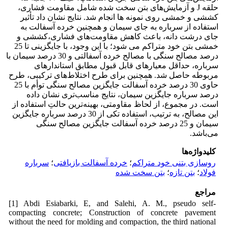
حلقه J و آزمایش‌های بتن سخت شده شامل مقاومت فشاری،
کششی و خمشی روی نمونه ها انجام شد. نتایج نشان داد تأثیر
استفاده از سرباره به جای سیمان و همچنین خرده آسفالت به
جای درشت دانه، باعث کاهش مقاومت‌های فشاری،کششی و
خمشی بتن خود متراکم می شود؛ با این وجود، با جایگزینی تا 25
درصد مصالح سنگی با مصالح خرده آسفالتی و 30 درصد سیمان با
سرباره، حداقل معیارهای قابل قبول مطابق استاندارهای
مربوطه حاصل شد. همچنین برای طرح اختلاط‌های ترکیبی، طرح
حاوی 30 درصد خرده آسفالت جایگزین مصالح سنگی توأم با 25
درصد سرباره جایگزین سیمان، نتایج مناسب‌تری نشان داده
است. در مجموع، از لحاظ مقاومتی، بهینه‌ترین حالتِ استفاده از
این مصالح، به ترتیب، استفاده تکی از 30 درصد سرباره جایگزین
سیمان و 25 درصد خرده آسفالت جایگزین مصالح سنگی
می‌باشد.
کلیدواژه‌ها
روسازی بتنی خود متراکم
؛
خرده‌ آسفالت بازیافتی
؛
سرباره
فولاد
؛
بتن تازه
؛
بتن سخت شده
مراجع
[1] Abdi Esiabarki, E, and Salehi, A. M., pseudo self-
compacting concrete; Construction of concrete pavement
without the need for molding and compaction, the third national