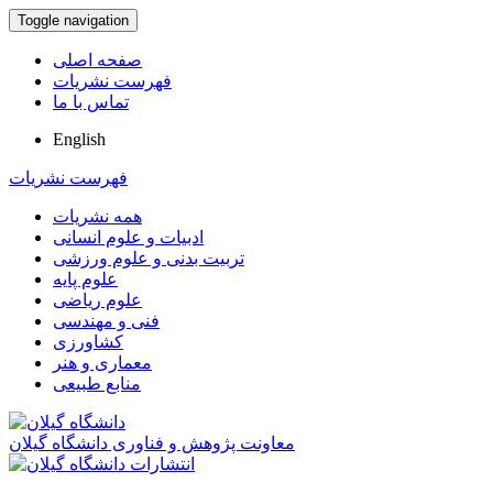
Toggle navigation
صفحه اصلی
فهرست نشریات
تماس با ما
English
فهرست نشریات
همه نشریات
ادبیات و علوم انسانی
تربیت بدنی و علوم ورزشی
علوم پایه
علوم ریاضی
فنی و مهندسی
کشاورزی
معماری و هنر
منابع طبیعی
معاونت پژوهش و فناوری دانشگاه گیلان