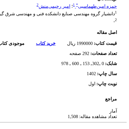
2
1
*
حمزه امین‌طهماسبی
؛
امیر رحیمی‌منش
1
دانشیار گروه مهندسی صنایع دانشکده فنی و مهندسی شرق گیلا
2
-
اصل مقاله
قیمت کتاب
:
1990000
ریال
خرید کتاب
موجودی کتاب
تعداد صفحات
:
292
صفحه
شابک
:
0 ـ302ـ 153 ـ 600 ـ 978
سال چاپ
:
1402
نوبت چاپ
:
اول
مراجع
آمار
تعداد مشاهده مقاله: 1,508