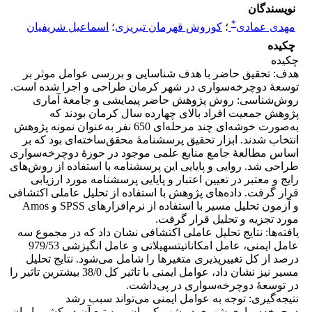
نویسندگان
*
مهدی عمادی
؛
کوروش قهرمان تبریزی
؛
اسماعیل شریفیان
چکیده
چکیده
هدف: تحقیق حاضر با هدف شناسایی و بررسی عوامل موثر بر
توسعۀ دوچرخه‌سواری در شهر کرمان طراحی و اجرا شده است.
روش‌شناسی: روش پژوهش حاضر پیمایشی و جامعۀ آماری
پژوهش جمعیت افراد بالای چهارده سال کرمان بودند که
به‌صورت خوشه‌ای چند مرحله‌ای 650 نفر به‌عنوان نمونه پژوهش
انتخاب شدند. ابزار تحقیق پرسشنامۀ محقق‌ساخته‌ای بود که بر
اساس مطالعۀ جامع منابع علمی موجود در حوزۀ دوچرخه‌سواری
طراحی شد. روایی و پایایی این پرسشنامه با استفاده از روش‌های
رایج و معتبر در تعیین اعتبار و پایایی پرسشنامه مورد ارزیابی
قرار گرفت. داده‌های پژوهش با استفاده از تحلیل عاملی اکتشافی
و آزمون تحلیل مسیر با استفاده از نرم‌افزارهای SPSS و Amos
مورد تجزیه و تحلیل قرار گرفت.
یافته‌ها: نتایج تحلیل عاملی اکتشافی نشان داد که در مجموع سه
عامل ایمنی، عامل امکاناتیتسهیلاتی و عامل انگیزشی 979/53
درصد از کل تغییرپذیری متغیرها را شامل می‌شود. نتایج تحلیل
مسیر نیز نشان داد، عوامل ایمنی با تاثیر کل 38/0 بیشترین تاثیر را
در توسعۀ دوچرخه‌سواری در پی‌داشت.
نتیجه‌گیری: توجه به عوامل ایمنی می‌تواند سبب رشد
دوچرخه‌سواری شهری در شهر کرمان و به تبع آن در کشور ایران