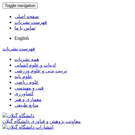
Toggle navigation
صفحه اصلی
فهرست نشریات
تماس با ما
English
فهرست نشریات
همه نشریات
ادبیات و علوم انسانی
تربیت بدنی و علوم ورزشی
علوم پایه
علوم ریاضی
فنی و مهندسی
کشاورزی
معماری و هنر
منابع طبیعی
معاونت پژوهش و فناوری دانشگاه گیلان