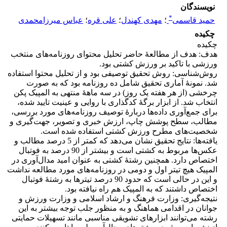
نویسندگان
*
حمید قاسمی
؛
مهدی کهندل
؛
علی قره
؛
عباس میرزامحمدی
چکیده
چکیده
هدف: هدف از مطالعۀ حاضر تحلیل محتوای روزنامه‌های منتخب
ورزشی با تاکید بر ورزش کشتی بود.
روش‌شناسی: روش تحقیق توصیفی بود و از تحلیل محتوا استفاده
شد. نمونۀ آماری تحقیق شامل ده روزنامه بود که به صورت
چرخشی (از هر هفته یک روز) در سه ماهۀ منتهی به المپیک پکن
انتخاب شد. از ابزار برگۀ کدگذاری با روایی و عینیت تایید شده،
برای جمع‌آوری داده‌ها دربارۀ توصیف روزنامه‌های مورد بررسی،
مطالب، سطح پوشش چاپ، ارزش خبری و تصویر، جهت‌گیری و
شخصیت‌های مطرح ورزش کشتی استفاده شده است.
یافته‌ها: نتایج تحقیق نشان می‌دهد که کمتر از 5 درصد مطالب و
عکس‌ها مربوط به کشتی است و بیشتر از 90 درصد به فوتبال
اختصاص دارد. همچنین رشتۀ کشتی به عنوان امید مدال‌آوری در
المپیک هیچ تیتر اول و دومی در روزنامه‌های مورد مطالعه نداشت
و این در حالی است که حدود 90 درصد تیترها به رشتۀ فوتبال
اختصاص داشتند که به المپیک هم راه نیافته بود.
نتیجه‌گیری: وزارت فرهنگ و ارشاد اسلامی و وزارت ورزش و
جوانان در اقدامی هماهنگ و به منظور جلب توجه بیشتر به این
رشته می‌توانند ابزارهای تشویقی مناسبی مانند تسهیلات حمایتی