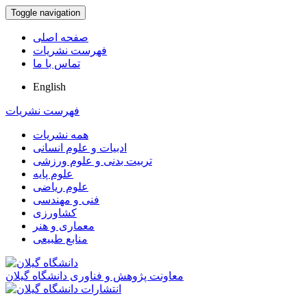
Toggle navigation
صفحه اصلی
فهرست نشریات
تماس با ما
English
فهرست نشریات
همه نشریات
ادبیات و علوم انسانی
تربیت بدنی و علوم ورزشی
علوم پایه
علوم ریاضی
فنی و مهندسی
کشاورزی
معماری و هنر
منابع طبیعی
معاونت پژوهش و فناوری دانشگاه گیلان