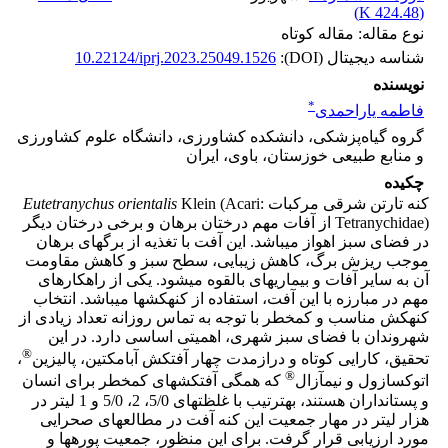
)
424.48 K
(
نوع مقاله: مقاله کوتاه
شناسه دیجیتال (DOI):
10.22124/iprj.2023.25049.1526
نویسنده
*
فاطمه یاراحمدی
گروه گیاه‌پزشکی، دانشکده کشاورزی، دانشگاه علوم کشاورزی
و منابع طبیعی خوزستان، باوی، ایران
چکیده
کنه تارتن شرقی مرکبات
Klein (Acari:
Eutetranychus orientalis
Tetranychidae) از آفات مهم درختان برهان و برخی درختان دیگر
در فضای سبز اهواز می­باشد. این آفت با تغذیه از برگ­های برهان
موجب ریزش برگ، کاهش زیبایی، سطح سبز و کاهش مقاومت
آن به سایر آفات و بیماری­های بالقوه می­شود. یکی از راهکارهای
مهم در مبارزه با این آفت، استفاده از کنه­کش­ها می­باشد. انتخاب
کنه­کش مناسب و کم­خطر با توجه ‌به تماس روزانه تعداد زیادی از
شهروندان با فضای سبز شهری، اهمیتی اساسی دارد. در این
®
تحقیق، کارایی کوتاه و درازمدت چهار آفت­کش آبامکتین، پالیزین
،
®
اتوکسازول و نیم­آزال
که همگی آفت­کش­های کم­خطر برای انسان
و پستانداران هستند، به­ترتیب با غلظت­های 5/0، 2، 5/0 و 1 لیتر در
هزار لیتر در مهار جمعیت این کنه آفت در مطالعه­ای صحرایی
مورد ارزیابی قرار گرفت. برای این منظور، جمعیت پوره­ها و