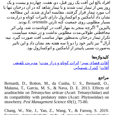
افراد بالغ این آفت یک روز قبل، دو، هفت، چهارده و بیست و یک
روز پس از تیمار ثبت شدند و با تیمار شاهد که در آن درختان تنها با
آب مورد تیمار قرار گرفتند، مقایسه آماری شدند. این مطالعه
نشان داد آبامکتین و اتوکسازول دارای تأثیرات کوتاه و درازمدت
بسیار مطلوبی روی جمعیت کنه تارتن
E. orientalis
بودند.
®
پالیزین
اگرچه منجر به مهار آفت در کوتاه‌مدت شد، ولی اثر
محافظتی طولانی‌مدت مطلوبی نداشت و در نتیجه می­بایست
تکرار تیمار درختان به‌منظور مهار مناسب آفت صورت گیرد. نیم­
®
آزال
نیز تاثیر خود را دو تا سه هفته بعد نشان داد و این تاثیر
به‌صورت نسبی پایین­تر از آبامکتین و اتوکسازول بود.
کلیدواژه‌ها
آفات فضای سبز
؛
اثرات کوتاه و دراز مدت
؛
مدیریت تلفیقی
آفات
؛
کنترل شیمیایی
مراجع
Bernardi, D., Botton, M., da Cunha, U. S., Bernardi, O.,
Malausa, T., Garcia, M. S., & Nava, D. E. 2013. Effects of
azadirachtin on
Tetranychus urticae
(Acari: Tetranychidae) and
its compatibility with predatory mites (Acari: Phytoseiidae) on
strawberry.
Pest Management Science 69(1),
75-80.
Chang, W., Nie, J., Yan, Z., Wang, Y., & Farooq, S. 2019.