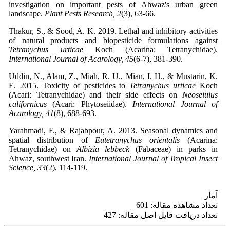
investigation on important pests of Ahwaz's urban green
landscape.
Plant Pests Research,
2
(3), 63-66.
Thakur, S., & Sood, A. K. 2019. Lethal and inhibitory activities
of natural products and biopesticide formulations against
Tetranychus urticae
Koch (Acarina: Tetranychidae).
International Journal of Acarology, 45
(6-7), 381-390.
Uddin, N., Alam, Z., Miah, R. U., Mian, I. H., & Mustarin, K.
E. 2015. Toxicity of pesticides to
Tetranychus urticae
Koch
(Acari: Tetranychidae) and their side effects on
Neoseiulus
californicus
(Acari: Phytoseiidae).
International Journal of
Acarology, 41
(8), 688-693.
Yarahmadi, F., & Rajabpour, A. 2013. Seasonal dynamics and
spatial distribution of
Eutetranychus orientalis
(Acarina:
Tetranychidae) on
Albizia lebbeck
(Fabaceae) in parks in
Ahwaz, southwest Iran.
International Journal of Tropical Insect
Science, 33
(2), 114-119.
آمار
تعداد مشاهده مقاله: 601
تعداد دریافت فایل اصل مقاله: 427