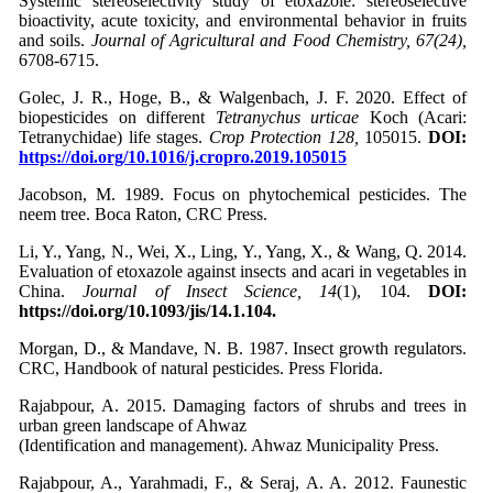
Systemic stereoselectivity study of etoxazole: stereoselective
bioactivity, acute toxicity, and environmental behavior in fruits
and soils.
Journal of
Agricultural and Food Chemistry, 67(24),
6708-6715.
Golec, J. R., Hoge, B., & Walgenbach, J. F. 2020. Effect of
biopesticides on different
Tetranychus urticae
Koch (Acari:
Tetranychidae) life stages.
Crop Protection 128,
105015.
DOI:
https://doi.org/10.1016/j.cropro.2019.105015
Jacobson, M. 1989. Focus on phytochemical pesticides. The
neem tree. Boca Raton, CRC Press.
Li, Y., Yang, N., Wei, X., Ling, Y., Yang, X., & Wang, Q. 2014.
Evaluation of etoxazole against insects and acari in vegetables in
China.
Journal of Insect Science, 14
(1), 104.
DOI:
https://doi.org/10.1093/jis/14.1.104.
Morgan, D., & Mandave, N. B. 1987. Insect growth regulators.
CRC, Handbook of natural pesticides. Press Florida.
Rajabpour, A. 2015. Damaging factors of shrubs and trees in
urban green landscape of Ahwaz
(Identification and management). Ahwaz Municipality Press.
Rajabpour, A., Yarahmadi, F., & Seraj, A. A. 2012. Faunestic