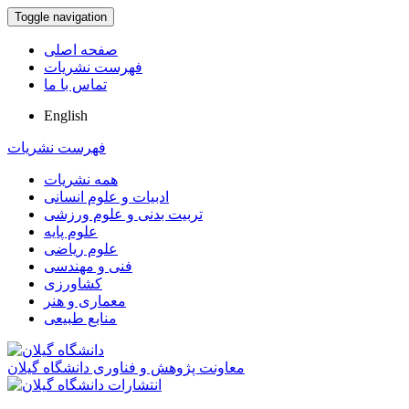
Toggle navigation
صفحه اصلی
فهرست نشریات
تماس با ما
English
فهرست نشریات
همه نشریات
ادبیات و علوم انسانی
تربیت بدنی و علوم ورزشی
علوم پایه
علوم ریاضی
فنی و مهندسی
کشاورزی
معماری و هنر
منابع طبیعی
معاونت پژوهش و فناوری دانشگاه گیلان