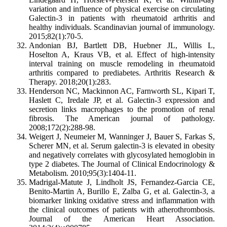
variation and influence of physical exercise on circulating
Galectin-3 in patients with rheumatoid arthritis and
healthy individuals. Scandinavian journal of immunology.
2015;82(1):70-5.
Andonian BJ, Bartlett DB, Huebner JL, Willis L,
Hoselton A, Kraus VB, et al. Effect of high-intensity
interval training on muscle remodeling in rheumatoid
arthritis compared to prediabetes. Arthritis Research &
Therapy. 2018;20(1):283.
Henderson NC, Mackinnon AC, Farnworth SL, Kipari T,
Haslett C, Iredale JP, et al. Galectin-3 expression and
secretion links macrophages to the promotion of renal
fibrosis. The American journal of pathology.
2008;172(2):288-98.
Weigert J, Neumeier M, Wanninger J, Bauer S, Farkas S,
Scherer MN, et al. Serum galectin-3 is elevated in obesity
and negatively correlates with glycosylated hemoglobin in
type 2 diabetes. The Journal of Clinical Endocrinology &
Metabolism. 2010;95(3):1404-11.
Madrigal‐Matute J, Lindholt JS, Fernandez‐Garcia CE,
Benito‐Martin A, Burillo E, Zalba G, et al. Galectin‐3, a
biomarker linking oxidative stress and inflammation with
the clinical outcomes of patients with atherothrombosis.
Journal of the American Heart Association.