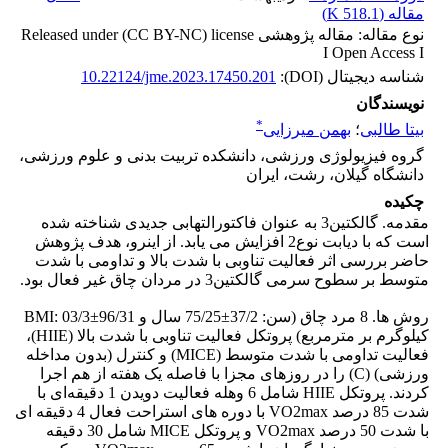
مقاله (
518.1 K
)
نوع مقاله: مقاله پژوهشی Released under (CC BY-NC) license
I Open Access I
شناسه دیجیتال (DOI):
10.22124/jme.2023.17450.201
نویسندگان
*
بیتا طالبی
؛
بهمن میرزایی
گروه فیزیولوژی ورزشی، دانشکده تربیت بدنی و علوم ورزشی،
دانشگاه گیلان، رشت، ایران
چکیده
مقدمه. گالکتین3 به عنوان فاکتورالتهابی جدیدی شناخته شده
است که با دیابت نوع2 افزایش می یابد. از اینرو، هدف پژوهش
حاضر بررسی اثر فعالیت تناوبی با شدت بالا و تداومی با شدت
متوسط بر سطوح سرمی گالکتین3 در مردان چاق غیر فعال بود.
روش ها. 8 مرد چاق (سن: 37/2±75/25 سال و BMI: 03/3±96/31
کیلوگرم بر مترمربع) پروتکل فعالیت تناوبی با شدت بالا (HIIE)،
فعالیت تداومی با شدت متوسط (MICE) و کنترل (بدون مداخله
ورزشی) (C) را در روزهای مجزا با فاصله یک هفته از هم اجرا
کردند. پروتکل HIIE شامل 6 وهله فعالیت دویدن 1 دقیقه‌ای با
شدت 85 درصد VO2max با دوره های استراحت فعال 4 دقیقه ای
با شدت 50 درصد VO2max و پروتکل MICE شامل 30 دقیقه