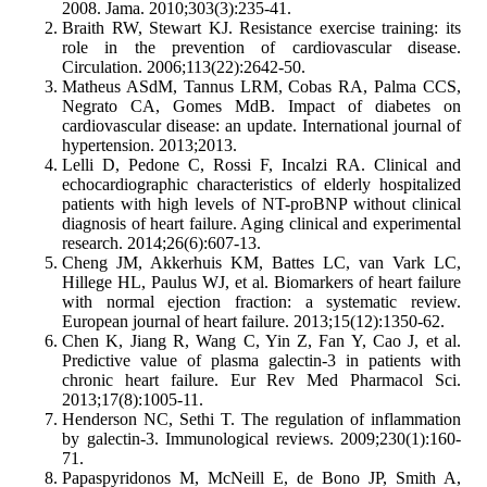
2008. Jama. 2010;303(3):235-41.
Braith RW, Stewart KJ. Resistance exercise training: its
role in the prevention of cardiovascular disease.
Circulation. 2006;113(22):2642-50.
Matheus ASdM, Tannus LRM, Cobas RA, Palma CCS,
Negrato CA, Gomes MdB. Impact of diabetes on
cardiovascular disease: an update. International journal of
hypertension. 2013;2013.
Lelli D, Pedone C, Rossi F, Incalzi RA. Clinical and
echocardiographic characteristics of elderly hospitalized
patients with high levels of NT-proBNP without clinical
diagnosis of heart failure. Aging clinical and experimental
research. 2014;26(6):607-13.
Cheng JM, Akkerhuis KM, Battes LC, van Vark LC,
Hillege HL, Paulus WJ, et al. Biomarkers of heart failure
with normal ejection fraction: a systematic review.
European journal of heart failure. 2013;15(12):1350-62.
Chen K, Jiang R, Wang C, Yin Z, Fan Y, Cao J, et al.
Predictive value of plasma galectin-3 in patients with
chronic heart failure. Eur Rev Med Pharmacol Sci.
2013;17(8):1005-11.
Henderson NC, Sethi T. The regulation of inflammation
by galectin‐3. Immunological reviews. 2009;230(1):160-
71.
Papaspyridonos M, McNeill E, de Bono JP, Smith A,