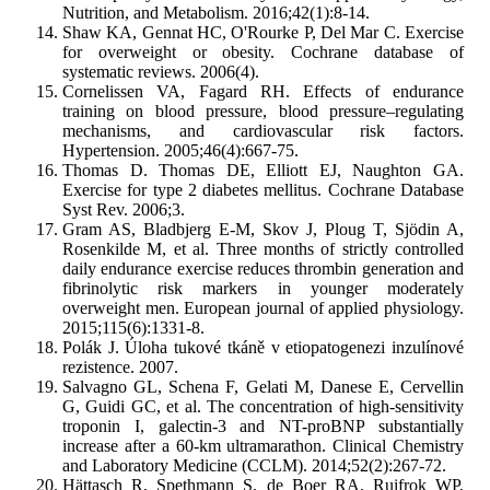
Nutrition, and Metabolism. 2016;42(1):8-14.
Shaw KA, Gennat HC, O'Rourke P, Del Mar C. Exercise
for overweight or obesity. Cochrane database of
systematic reviews. 2006(4).
Cornelissen VA, Fagard RH. Effects of endurance
training on blood pressure, blood pressure–regulating
mechanisms, and cardiovascular risk factors.
Hypertension. 2005;46(4):667-75.
Thomas D. Thomas DE, Elliott EJ, Naughton GA.
Exercise for type 2 diabetes mellitus. Cochrane Database
Syst Rev. 2006;3.
Gram AS, Bladbjerg E-M, Skov J, Ploug T, Sjödin A,
Rosenkilde M, et al. Three months of strictly controlled
daily endurance exercise reduces thrombin generation and
fibrinolytic risk markers in younger moderately
overweight men. European journal of applied physiology.
2015;115(6):1331-8.
Polák J. Úloha tukové tkáně v etiopatogenezi inzulínové
rezistence. 2007.
Salvagno GL, Schena F, Gelati M, Danese E, Cervellin
G, Guidi GC, et al. The concentration of high-sensitivity
troponin I, galectin-3 and NT-proBNP substantially
increase after a 60-km ultramarathon. Clinical Chemistry
and Laboratory Medicine (CCLM). 2014;52(2):267-72.
Hättasch R, Spethmann S, de Boer RA, Ruifrok WP,