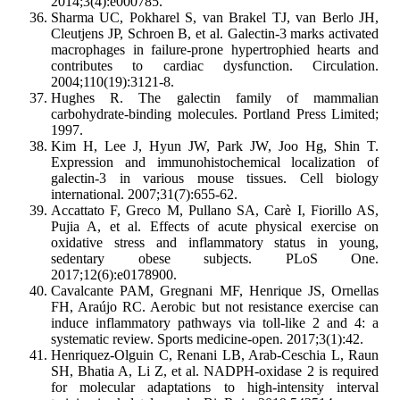
2014;3(4):e000785.
Sharma UC, Pokharel S, van Brakel TJ, van Berlo JH,
Cleutjens JP, Schroen B, et al. Galectin-3 marks activated
macrophages in failure-prone hypertrophied hearts and
contributes to cardiac dysfunction. Circulation.
2004;110(19):3121-8.
Hughes R. The galectin family of mammalian
carbohydrate-binding molecules. Portland Press Limited;
1997.
Kim H, Lee J, Hyun JW, Park JW, Joo Hg, Shin T.
Expression and immunohistochemical localization of
galectin‐3 in various mouse tissues. Cell biology
international. 2007;31(7):655-62.
Accattato F, Greco M, Pullano SA, Carè I, Fiorillo AS,
Pujia A, et al. Effects of acute physical exercise on
oxidative stress and inflammatory status in young,
sedentary obese subjects. PLoS One.
2017;12(6):e0178900.
Cavalcante PAM, Gregnani MF, Henrique JS, Ornellas
FH, Araújo RC. Aerobic but not resistance exercise can
induce inflammatory pathways via toll-like 2 and 4: a
systematic review. Sports medicine-open. 2017;3(1):42.
Henriquez-Olguin C, Renani LB, Arab-Ceschia L, Raun
SH, Bhatia A, Li Z, et al. NADPH-oxidase 2 is required
for molecular adaptations to high-intensity interval