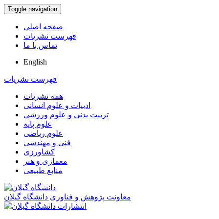
Toggle navigation
صفحه اصلی
فهرست نشریات
تماس با ما
English
فهرست نشریات
همه نشریات
ادبیات و علوم انسانی
تربیت بدنی و علوم ورزشی
علوم پایه
علوم ریاضی
فنی و مهندسی
کشاورزی
معماری و هنر
منابع طبیعی
معاونت پژوهش و فناوری دانشگاه گیلان