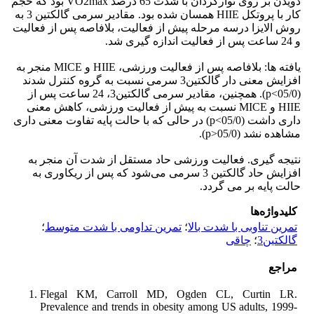
دویدن بر روی نوارگردان با شدت 65 درصد VO2max بود که حجم
کار با پروتکل HIIE همسان شده بود. مقادیر سرمی گالکتین 3 به
روش الایزا درسه مرحله پیش از فعالیت، بلافاصه پس از فعالیت
و 24 ساعت پس از فعالیت اندازه گیری شد.
یافته ها: بلافاصه پس از فعالیت ورزشی، HIIE و MICE منجر به
افزایش معنی دار گالکتین3 سرمی نسبت به گروه کنترل شدند
(05/0>p). همچنین، مقادیر سرمی گالکتین3، 24 ساعت پس از
HIIE و MICE نسبت به پیش از فعالیت ورزشی، کاهش معنی
داری داشت (05/0>p) در حالی که با حالت پایه تفاوت معنی داری
مشاهده نشد (05/0˃p).
نتیجه گیری. فعالیت ورزشی حاد مستقل از شدت آن منجر به
افزایش حاد گالکتین 3 سرمی می‌شود که پس از ریکاوری به
حالت پایه بر می گردد.
کلیدواژه‌ها
تمرین تناوبی با شدت بالا
؛
تمرین تداومی با شدت متوسط
؛
گالکتین3
؛
چاقی
مراجع
Flegal KM, Carroll MD, Ogden CL, Curtin LR.
Prevalence and trends in obesity among US adults, 1999-