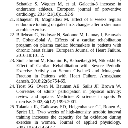
Schattke S, Wagner M, et al. Galectin-3 increase in
endurance athletes. European journal of preventive
cardiology. 2014;21(10):1192-9.
Khajeian N, Moghadasi M. Effect of 8 weeks regular
endurance training on galectin-3 changes after a strenuous
aerobic exercise.
Billebeau G, Vodovar N, Sadoune M, Launay J, Beauvais
F, Cohen-Solal A. Effects of a cardiac rehabilitation
program on plasma cardiac biomarkers in patients with
chronic heart failure. European Journal of Heart Failure.
2016;18:101-2.
Siuf Jahromi M, Ebrahim K, Babaeibeigi M, Nikbakht H.
Effect of Cardiac Rehabilitation with Severe Periodic
Exercise Activity on Serum Glycine3 and Mutagenic
Fraction in Patients with Heart Failure. Armaghane
danesh. 2018;22(6):754-65.
Trost SG, Owen N, Bauman AE, Sallis JF, Brown W.
Correlates of adults’ participation in physical activity:
review and update. Medicine & science in sports &
exercise. 2002;34(12):1996-2001.
Talanian JL, Galloway SD, Heigenhauser GJ, Bonen A,
Spriet LL. Two weeks of high-intensity aerobic interval
training increases the capacity for fat oxidation during
exercise in women. Journal of applied physiology.
2007;102(4):1439-47.