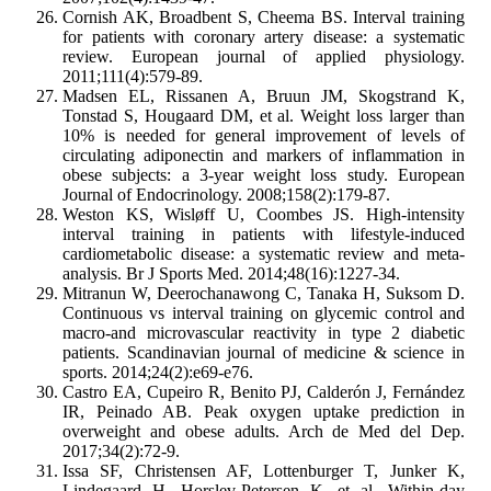
Cornish AK, Broadbent S, Cheema BS. Interval training
for patients with coronary artery disease: a systematic
review. European journal of applied physiology.
2011;111(4):579-89.
Madsen EL, Rissanen A, Bruun JM, Skogstrand K,
Tonstad S, Hougaard DM, et al. Weight loss larger than
10% is needed for general improvement of levels of
circulating adiponectin and markers of inflammation in
obese subjects: a 3-year weight loss study. European
Journal of Endocrinology. 2008;158(2):179-87.
Weston KS, Wisløff U, Coombes JS. High-intensity
interval training in patients with lifestyle-induced
cardiometabolic disease: a systematic review and meta-
analysis. Br J Sports Med. 2014;48(16):1227-34.
Mitranun W, Deerochanawong C, Tanaka H, Suksom D.
Continuous vs interval training on glycemic control and
macro‐and microvascular reactivity in type 2 diabetic
patients. Scandinavian journal of medicine & science in
sports. 2014;24(2):e69-e76.
Castro EA, Cupeiro R, Benito PJ, Calderón J, Fernández
IR, Peinado AB. Peak oxygen uptake prediction in
overweight and obese adults. Arch de Med del Dep.
2017;34(2):72-9.
Issa SF, Christensen AF, Lottenburger T, Junker K,
Lindegaard H, Horslev-Petersen K, et al. Within-day