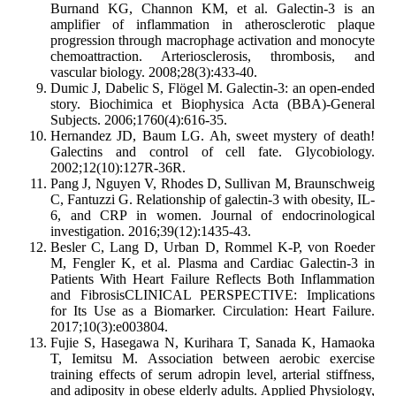
Burnand KG, Channon KM, et al. Galectin-3 is an
amplifier of inflammation in atherosclerotic plaque
progression through macrophage activation and monocyte
chemoattraction. Arteriosclerosis, thrombosis, and
vascular biology. 2008;28(3):433-40.
Dumic J, Dabelic S, Flögel M. Galectin-3: an open-ended
story. Biochimica et Biophysica Acta (BBA)-General
Subjects. 2006;1760(4):616-35.
Hernandez JD, Baum LG. Ah, sweet mystery of death!
Galectins and control of cell fate. Glycobiology.
2002;12(10):127R-36R.
Pang J, Nguyen V, Rhodes D, Sullivan M, Braunschweig
C, Fantuzzi G. Relationship of galectin-3 with obesity, IL-
6, and CRP in women. Journal of endocrinological
investigation. 2016;39(12):1435-43.
Besler C, Lang D, Urban D, Rommel K-P, von Roeder
M, Fengler K, et al. Plasma and Cardiac Galectin-3 in
Patients With Heart Failure Reflects Both Inflammation
and FibrosisCLINICAL PERSPECTIVE: Implications
for Its Use as a Biomarker. Circulation: Heart Failure.
2017;10(3):e003804.
Fujie S, Hasegawa N, Kurihara T, Sanada K, Hamaoka
T, Iemitsu M. Association between aerobic exercise
training effects of serum adropin level, arterial stiffness,
and adiposity in obese elderly adults. Applied Physiology,