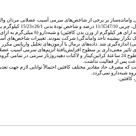
متی وامانده‌ساز بر برخی از شاخص‌های سرمی آسیب عضلانی مردان وا
روش پژوهش: 30 مرد والیبال
تصادفی در سه گروه (10 نفری) همگن مکمل (
 در یک برنامۀ فعالیت مقاومتی باوزنه (با 80 درصد یک تکرار بیشینه تاحد واماندگی) شرکت نمودن
که مصرف حاد مقادیر مختلف کافئین احتمالاً توانایی لازم جهت تعدیل
ه شبه‌دارو نمی‌گردد.
 کافئین.