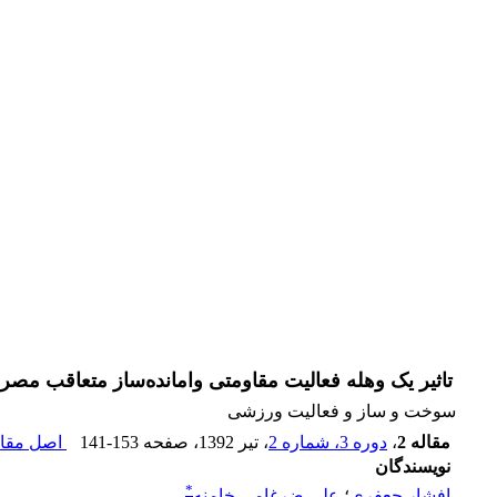
تاثیر یک وهله فعالیت مقاومتی وامانده‌ساز متعاقب مص
سوخت و ساز و فعالیت ورزشی
مقاله 2
،
دوره 3، شماره 2
، تیر 1392
، صفحه
141-153
اصل مقال
نویسندگان
*
افشار جعفری
؛
علی ضرغامی خامنه