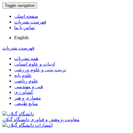
Toggle navigation
صفحه اصلی
فهرست نشریات
تماس با ما
English
فهرست نشریات
همه نشریات
ادبیات و علوم انسانی
تربیت بدنی و علوم ورزشی
علوم پایه
علوم ریاضی
فنی و مهندسی
کشاورزی
معماری و هنر
منابع طبیعی
معاونت پژوهش و فناوری دانشگاه گیلان