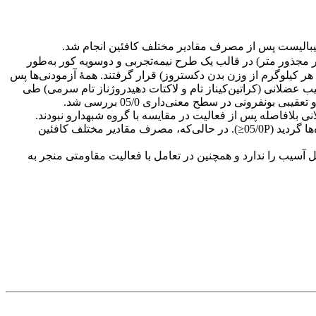
لیبالیست پس از مصرف مقادیر مختلف کافئین انجام شد.
یست (میانگین سنی 45/1±47/21 سال، چربی 11/347/10 درصد و شاخص تودۀ بدنی 26/1±15/23 کیلوگرم بر مجذور متر) در قالب یک طرح نیمه‌تجربی و دوسویه کور به‌طور
با 6 و 9 میلی‌گرم به ازای هر کیلوگرم از وزن بدن کافئین) و شبه‌دارو (6 میلی‌گرم به ازای هر کیلوگرم از وزن بدن دکستروز) قرار گرفتند. همۀ آزمودنی‌ها پس
د. تغییرات شاخص‌های آسیب عضلانی (کراتین‌کیناز تام و لاکتات دهیدروژناز تام سرمی) طی
یافته ها: نتایج حاکی است که مصرف مقادیر متفاوت کافئین دارای تاثیر معنی‌داری بر سطوح افزایش‌یافتۀ آنزیم‌های سرمی آسیب عضلانی بلافاصله پس از فعالیت در مقایسه با گروه شبه‎دارو نبودند.
همچنین، فعالیت‌ مقاومتی وامانده‌ساز باعث افزایش معنی‌دار سطوح 24 ساعتۀ کراتین‌کیناز و لاکتات دهیدروژناز سرمی در تمامی گروه‌ها گردید (05/0P≤). در حالی‌که، مصرف مقادیر مختلف کافئین
 آسیب را ندارد و همچنین در تعامل با فعالیت مقاومتی منجر به