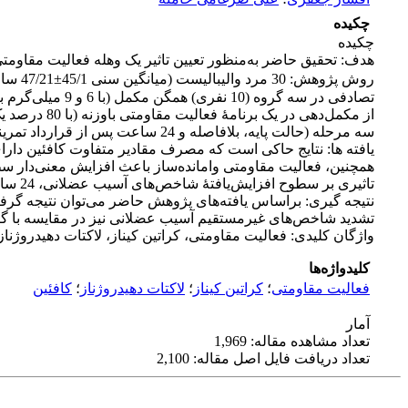
چکیده
چکیده
هدف: تحقیق حاضر به‌منظور تعیین تاثیر یک وهله فعالیت مقاو
از مکمل‌دهی
سه مرحله (حالت پایه، بلافاصله و 24 ساعت پس از قرارداد تمرینی) اندازه‌گیری شد. داده‌های نرمال با آزمون‌های تحلیل واریانس مکرر و تعقیبی بونفرونی در سطح معنی‌داری 05/0 بررسی شد.
تاثیری بر سطوح افزایش‌یافتۀ شاخص‌های آسیب عضلانی، 24 ساعت پس از فعالیت نداشت.
نتیجه گیری: براساس یافته‌های پژوهش حاضر می‌توان نتیجه گرفت 
تشدید شاخص‌های غیرمستقیم آسیب عضلانی نیز در مقایسه با گرو
واژگان کلیدی: فعالیت مقاومتی، کراتین کیناز، لاکتات دهیدروژناز،
کلیدواژه‌ها
فعالیت مقاومتی
؛
کراتین کیناز
؛
لاکتات دهیدروژناز
؛
کافئین
آمار
تعداد مشاهده مقاله: 1,969
تعداد دریافت فایل اصل مقاله: 2,100