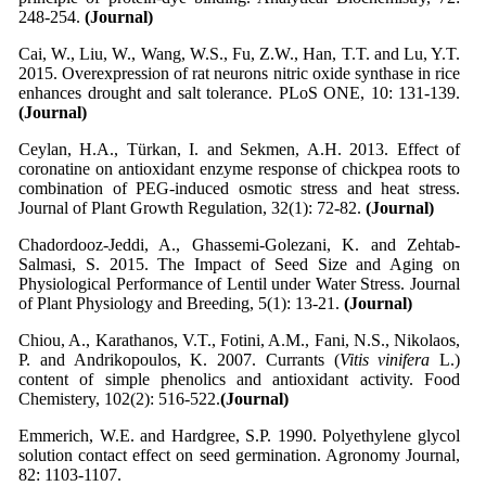
248-254.
(Journal)
Cai, W., Liu, W., Wang, W.S., Fu, Z.W., Han, T.T. and Lu, Y.T.
2015. Overexpression of rat neurons nitric oxide synthase in rice
enhances drought and salt tolerance. PLoS ONE, 10: 131-139.
(Journal)
Ceylan, H.A., Türkan, I. and Sekmen, A.H. 2013. Effect of
coronatine on antioxidant enzyme response of chickpea roots to
combination of PEG-induced osmotic stress and heat stress.
Journal of Plant Growth Regulation, 32(1): 72-82.
(Journal)
Chadordooz-Jeddi, A., Ghassemi-Golezani, K. and Zehtab-
Salmasi, S. 2015. The Impact of Seed Size and Aging on
Physiological Performance of Lentil under Water Stress. Journal
of Plant Physiology and Breeding, 5(1): 13-21.
(Journal)
Chiou, A., Karathanos, V.T., Fotini, A.M., Fani, N.S., Nikolaos,
P. and Andrikopoulos, K. 2007. Currants (
Vitis vinifera
L.)
content of simple phenolics and antioxidant activity. Food
Chemistery, 102(2): 516-522.
(Journal)
Emmerich, W.E. and Hardgree, S.P. 1990. Polyethylene glycol
solution contact effect on seed germination. Agronomy Journal,
82: 1103-1107.