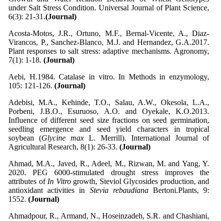
under Salt Stress Condition. Universal Journal of Plant Science,
6(3): 21-31.
(Journal)
Acosta-Motos, J.R., Ortuno, M.F., Bernal-Vicente, A., Diaz-
Virancos, P., Sanchez-Blanco, M.J. and Hernandez, G.A.2017.
Plant responses to salt stress: adaptive mechanisms. Agronomy,
7(1): 1-18.
(Journal)
Aebi, H.1984. Catalase in vitro. In Methods in enzymology,
105: 121-126.
(Journal)
Adebisi, M.A., Kehinde, T.O., Salau, A.W., Okesola, L.A.,
Porbeni, J.B.O., Esuruoso, A.O. and Oyekale, K.O.2013.
Influence of different seed size fractions on seed germination,
seedling emergence and seed yield characters in tropical
soybean (
Glycine max
L. Merrill). International Journal of
Agricultural Research, 8(1): 26-33.
(Journal)
Ahmad, M.A., Javed, R., Adeel, M., Rizwan, M. and Yang, Y.
2020. PEG 6000-stimulated drought stress improves the
attributes of
In Vitro
growth, Steviol Glycosides production, and
antioxidant activities in
Stevia rebaudiana
Bertoni.Plants, 9:
1552.
(Journal)
Ahmadpour, R., Armand, N., Hoseinzadeh, S.R. and Chashiani,