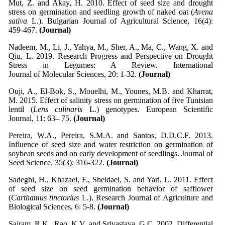
Mut, Z. and Akay, H. 2010. Effect of seed size and drought
stress on germination and seedling growth of naked oat (
Avena
sativa
L.). Bulgarian Journal of Agricultural Science, 16(4):
459-467.
(Journal)
Nadeem, M., Li, J., Yahya, M., Sher, A., Ma, C., Wang, X. and
Qiu, L. 2019. Research Progress and Perspective on Drought
Stress in Legumes: A Review. International
Journal of Molecular Sciences, 20: 1-32.
(Journal)
Ouji, A., El‐Bok, S., Mouelhi, M., Younes, M.B. and Kharrat,
M. 2015. Effect of salinity stress on germination of five Tunisian
lentil (
Lens culinaris
L.) genotypes. European Scientific
Journal, 11: 63– 75.
(Journal)
Pereira, W.A., Pereira, S.M.A. and Santos, D.D.C.F. 2013.
Influence of seed size and water restriction on germination of
soybean seeds and on early development of seedlings. Journal of
Seed Science, 35(3): 316-322.
(Journal)
Sadeghi, H., Khazaei, F., Sheidaei, S. and Yari, L. 2011. Effect
of seed size on seed germination behavior of safflower
(
Carthamus tinctorius
L.). Research Journal of Agriculture and
Biological Sciences, 6: 5-8.
(Journal)
Sairam, R.K., Rao, K.V. and Srivastava, G.C. 2002. Differential