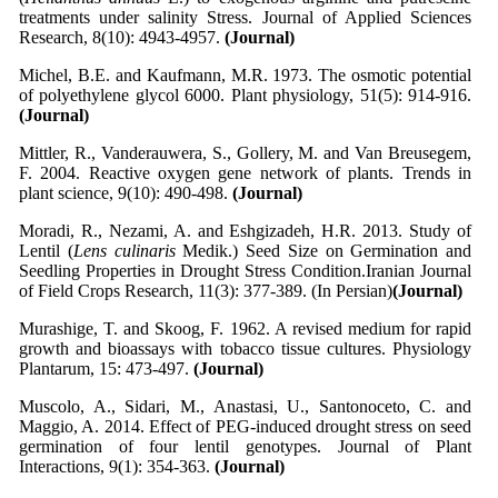
treatments under salinity Stress. Journal of Applied Sciences
Research, 8(10): 4943-4957.
(Journal)
Michel, B.E. and Kaufmann, M.R. 1973. The osmotic potential
of polyethylene glycol 6000. Plant physiology, 51(5): 914-916.
(Journal)
Mittler, R., Vanderauwera, S., Gollery, M. and Van Breusegem,
F. 2004. Reactive oxygen gene network of plants. Trends in
plant science, 9(10): 490-498.
(Journal)
Moradi, R., Nezami, A. and Eshgizadeh, H.R. 2013. Study of
Lentil (
Lens culinaris
Medik.) Seed Size on Germination and
Seedling Properties in Drought Stress Condition.Iranian Journal
of Field Crops Research, 11(3): 377-389. (In Persian)
(Journal)
Murashige, T. and Skoog, F. 1962. A revised medium for rapid
growth and bioassays with tobacco tissue cultures. Physiology
Plantarum, 15: 473-497.
(Journal)
Muscolo, A., Sidari, M., Anastasi, U., Santonoceto, C. and
Maggio, A. 2014. Effect of PEG-induced drought stress on seed
germination of four lentil genotypes. Journal of Plant
Interactions, 9(1): 354-363.
(Journal)