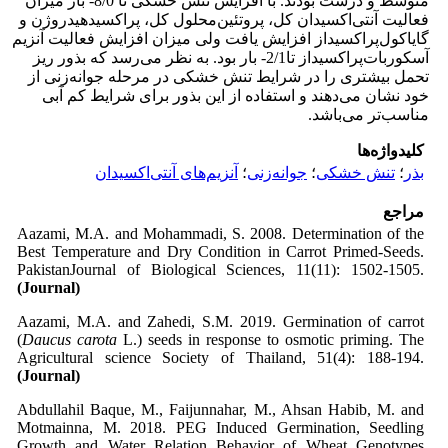
متوسط و درشت بودند. با افزایش تنش خشکی تا 8/0- بار میزان
فعالیت آنتی‌اکسیدان کل، پروتئین‌محلول کل، پراکسید‌هیدروژن و
گایاکول‌پراکسیداز افزایش یافت ولی میزان افزایش فعالیت آنزیم
آسکوربات‌پراکسیداز تا2/1- بار بود. به نظر می‌رسد که بذور ریز
تحمل بیشتری را در شرایط تنش خشکی در مرحله جوانه‌زنی از
خود نشان می‌دهند و استفاده از این بذور برای شرایط کم آبی
مناسب‌تر می‌باشد.
کلیدواژه‌ها
بذر
؛
تنش خشکی
؛
جوانه‌زنی
؛
آنزیم‌های آنتی‌اکسیدان
مراجع
Aazami, M.A. and Mohammadi, S. 2008. Determination of the
Best Temperature and Dry Condition in Carrot Primed-Seeds.
PakistanJournal of Biological Sciences, 11(11): 1502-1505.
(Journal)
Aazami, M.A. and Zahedi, S.M. 2019. Germination of carrot
(
Daucus carota
L.) seeds in response to osmotic priming. The
Agricultural science Society of Thailand, 51(4): 188-194.
(Journal)
Abdullahil Baque, M., Faijunnahar, M., Ahsan Habib, M. and
Motmainna, M. 2018. PEG Induced Germination, Seedling
Growth and Water Relation Behavior of Wheat Genotypes