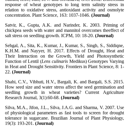
response of wheat genotypes to long term salinity stress in
relation to oxidative stress, antioxidant activity and osmolyte
concentration. Plant Science, 163: 1037-1046.
(Journal)
Satvir, K., Gupta, A.K. and Narinder, K. 2003. Priming of
chickpea seeds with water and mannitol overcomes theeffect of
salt stress on seedling growth. ICPM, 10: 18-20.
(Journal)
Sehgal, A., Sita, K., Kumar, J., Kumar, S., Singh, S., Siddiqne,
K.H.M. and Nayyer, H. 2017. Effects of Drought, Heat and
Their Interaction on the Growth, Yield and Photosynthetic
Function of Lentil (
Lens culinaris
Medikus) Genotypes Varying
in Heat and Drought Sensitivity. Frontiers in Plant Science, 8: 1-
22.
(Journal)
Shahi, C.V., Vibhuti, H.V., Bargali, K. and Bargali, S.S. 2015.
How seed size and water stress affect the seed germination and
seedling growth in wheat varieties? Current Agriculture
Research Journal, 3(1):60-68.
(Journal)
Silva, M.A., Jifon, J.L., Silva, J.A.G. and Sharma, V. 2007. Use
of physiological parameters as fast tools to screen for drought
tolerance in sugarcane. Brazilian Journal of Plant Physiology,
19(3): 193-201.
(Journal)