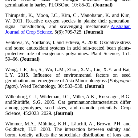
germination in barley. PLOSOne, 10: 85-92.
(Journal)
Thirupathi, K., Moon, J.C., Kim, C., Manoharan, K. and Kim,
W. 2011. Reactive oxygen species in plants: their generation,
signal transduction, and scavenging mechanisms.
Australian
Journal of Crop Science
, 5(6): 709-725.
(Journal)
Velikova, V., Yordanov, I. and Edreva, A. 2000. Oxidative stress
and some antioxidant systems in acid rain-treated bean plants-
protective role of exogenous polyamines. Plant Science, 151:
59–66.
(Journal)
Wang, L.F., Jin, S., Wu, L.M., Zhou, X.M., Liu, X.Y. and Bai,
L.Y. 2015. Influence of environmental factors on seed
germination and emergence of Asia Minor bluegrass (
Polypogon
fugax
). Weed Technology, 30: 533–538.
(Journal)
Willenborg, C.J., Wildeman, J.C., Miller, A.K., Rossnagel, B.G.
andShirtliffe, S.G. 2005. Oat germinationcharacteristics differ
among genotypes, seed sizes, and osmotic potentials. Crop
Science, 45:2023–2029.
(Journal)
Wimmer, M.A., Mühling, K.H., Läuchli, A., Brown, P.H. and
Goldbach, H.E. 2003. The interaction between salinity and
boron toxicity affects the subcellular distribution of ions and