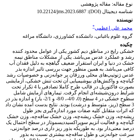
نوع مقاله: مقاله پژوهشی
شناسه دیجیتال (DOI):
10.22124/jms.2023.6887
نویسنده
*
محمد علی اعظمی
گروه علوم باغبانی، دانشکده کشاورزی، دانشگاه مراغه
چکیده
خشکی رایج در مناطق دیم کشور یکی از عوامل محدود کننده
رشد و عملکرد عدس می‌باشد. یکی از مشکلات مناطق نیمه
خشک در دنیا و ایران استقرار ضعیف گیاهچه به دلیل فقدان آب
کافی می‌باشد. به همین منظور جهت بررسی تاثیر اندازه بذر
عدس ژنوتیپ‌های محلی ورزقان بر جوانه‌زنی و خصوصیات رشد
گیاه‌چه و واکنش‌های بیوشیمیایی آن تحت تنش خشکی، آزمایشی
بصورت فاکتوریل در قالب طرح کاملا تصادفی با 4 تکرار تحت
شرایط درون‌شیشه‌ای انجام گرفت. تیمارهای آزمایش شامل
سطوح خشکی در 4 سطح (0، 4/0-، 8/0- و 2/1- بار) و اندازه بذر در
3 سطح (ریز، متوسط و درشت) بودند. نتایج بدست آمده نشان داد
که اثرات متقابل کلیه صفات مورد اندازه‌گیری بجز طول
ریشه‌چه، وزن خشک ریشه‌چه، وزن خشک ساقه‌چه، وزن خشک
گیاه‌چه و فعالیت آنزیم سوپراکسیددیسموتاز در سطح احتمال یک
درصد معنی‌دار بود. به طوریکه بذور ریز داری درصد جوانه‌زنی،
سرعت جوانه‌زنی و طول ساقه‌چه بیشتری نسبت به بذور