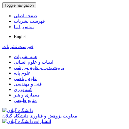
Toggle navigation
صفحه اصلی
فهرست نشریات
تماس با ما
English
فهرست نشریات
همه نشریات
ادبیات و علوم انسانی
تربیت بدنی و علوم ورزشی
علوم پایه
علوم ریاضی
فنی و مهندسی
کشاورزی
معماری و هنر
منابع طبیعی
معاونت پژوهش و فناوری دانشگاه گیلان