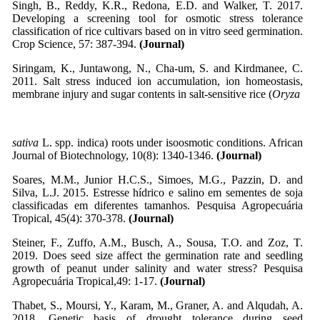
Singh, B., Reddy, K.R., Redona, E.D. and Walker, T. 2017.
Developing a screening tool for osmotic stress tolerance
classification of rice cultivars based on in vitro seed germination.
Crop Science, 57: 387-394.
(Journal)
Siringam, K., Juntawong, N., Cha-um, S. and Kirdmanee, C.
2011. Salt stress induced ion accumulation, ion homeostasis,
membrane injury and sugar contents in salt-sensitive rice (
Oryza
sativa
L. spp. indica) roots under isoosmotic conditions. African
Journal of Biotechnology, 10(8): 1340-1346.
(Journal)
Soares, M.M., Junior H.C.S., Simoes, M.G., Pazzin, D. and
Silva, L.J. 2015. Estresse hídrico e salino em sementes de soja
classificadas em diferentes tamanhos. Pesquisa Agropecuária
Tropical, 45(4): 370-378.
(Journal)
Steiner, F., Zuffo, A.M., Busch, A., Sousa, T.O. and Zoz, T.
2019. Does seed size affect the germination rate and seedling
growth of peanut under salinity and water stress? Pesquisa
Agropecuária Tropical,49: 1-17.
(Journal)
Thabet, S., Moursi, Y., Karam, M., Graner, A. and Alqudah, A.
2018. Genetic basis of drought tolerance during seed