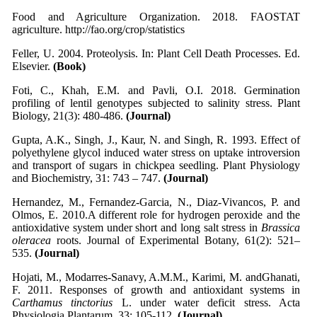
Food and Agriculture Organization. 2018. FAOSTAT
agriculture. http://fao.org/crop/statistics
Feller, U. 2004. Proteolysis. In: Plant Cell Death Processes. Ed.
Elsevier.
(Book)
Foti, C., Khah, E.M. and Pavli, O.I. 2018. Germination
profiling of lentil genotypes subjected to salinity stress. Plant
Biology, 21(3): 480-486.
(Journal)
Gupta, A.K., Singh, J., Kaur, N. and Singh, R. 1993. Effect of
polyethylene glycol induced water stress on uptake introversion
and transport of sugars in chickpea seedling. Plant Physiology
and Biochemistry, 31: 743 – 747.
(Journal)
Hernandez, M., Fernandez-Garcia, N., Diaz-Vivancos, P. and
Olmos, E. 2010.A different role for hydrogen peroxide and the
antioxidative system under short and long salt stress in
Brassica
oleracea
roots. Journal of Experimental Botany, 61(2): 521–
535.
(Journal)
Hojati, M., Modarres-Sanavy, A.M.M., Karimi, M. andGhanati,
F. 2011. Responses of growth and antioxidant systems in
Carthamus tinctorius
L. under water deficit stress. Acta
Physiologia Plantarum, 33: 105-112.
(Journal)