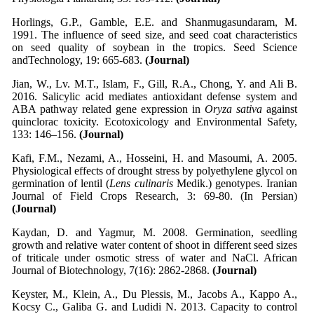
Horlings, G.P., Gamble, E.E. and Shanmugasundaram, M.
1991. The influence of seed size, and seed coat characteristics
on seed quality of soybean in the tropics. Seed Science
andTechnology, 19: 665-683.
(Journal)
Jian, W., Lv. M.T., Islam, F., Gill, R.A., Chong, Y. and Ali B.
2016. Salicylic acid mediates antioxidant defense system and
ABA pathway related gene expression in
Oryza sativa
against
quinclorac toxicity. Ecotoxicology and Environmental Safety,
133: 146–156.
(Journal)
Kafi, F.M., Nezami, A., Hosseini, H. and Masoumi, A. 2005.
Physiological effects of drought stress by polyethylene glycol on
germination of lentil (
Lens culinaris
Medik.) genotypes. Iranian
Journal of Field Crops Research, 3: 69-80. (In Persian)
(Journal)
Kaydan, D. and Yagmur, M. 2008. Germination, seedling
growth and relative water content of shoot in different seed sizes
of triticale under osmotic stress of water and NaCl. African
Journal of Biotechnology, 7(16): 2862-2868.
(Journal)
Keyster, M., Klein, A., Du Plessis, M., Jacobs A., Kappo A.,
Kocsy C., Galiba G. and Ludidi N. 2013. Capacity to control