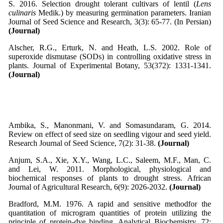
S. 2016. Selection drought tolerant cultivars of lentil (
Lens
culinaris
Medik.) by measuring germination parameters. Iranian
Journal of Seed Science and Research, 3(3): 65-77. (In Persian)
(Journal)
Alscher, R.G., Erturk, N. and Heath, L.S. 2002. Role of
superoxide dismutase (SODs) in controlling oxidative stress in
plants. Journal of Experimental Botany, 53(372): 1331-1341.
(Journal)
Ambika, S., Manonmani, V. and Somasundaram, G. 2014.
Review on effect of seed size on seedling vigour and seed yield.
Research Journal of Seed Science, 7(2): 31-38.
(Journal)
Anjum, S.A., Xie, X.Y., Wang, L.C., Saleem, M.F., Man, C.
and Lei, W. 2011. Morphological, physiological and
biochemical responses of plants to drought stress. African
Journal of Agricultural Research, 6(9): 2026-2032.
(Journal)
Bradford, M.M. 1976. A rapid and sensitive methodfor the
quantitation of microgram quantities of protein utilizing the
principle of protein-dye binding. Analytical Biochemistry, 72: