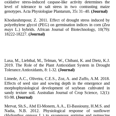
oxidative stress-induced caspase-like activity determines the
level of tolerance to salt stress in two contrasting maize
genotypes. Acta Physiologiae Plantarum, 35
:
31–40.
(Journal)
Khodarahmpour, Z. 2011. Effect of drought stress induced by
polyethylene glycol (PEG) on germination indices in corn (
Zea
mays
L.) hybrids. African Journal of Biotechnology, 10(79):
18222-18227.
(Journal)
Laxa, M., Liebthal, M., Telman, W., Chibani, K. and Dietz, K.J.
2019. The Role of the Plant Antioxidant System in Drought
Tolerance.Antioxidants, 8: 1-32.
(Journal)
Limede, A.C., Oliveira, C.E.S., Zoz, A. and Zuffo, A.M. 2018.
Effects of seed size and sowing depth in the emergence and
morphophysiological development of soybean cultivated in
sandy texture soil. Australian Journal of Crop Science, 12(1):
93-98.
(Journal)
Mervat, Sh.S., Abd El-Monem, A.A., El-Bassiouny, H.M.S. and
Nadia, N.B. 2012. Physiological response of sunflower
(
Helianthus annuus
L.) to exogenous arginine and putrescine