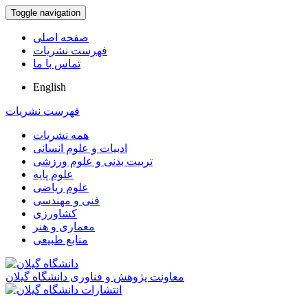
Toggle navigation
صفحه اصلی
فهرست نشریات
تماس با ما
English
فهرست نشریات
همه نشریات
ادبیات و علوم انسانی
تربیت بدنی و علوم ورزشی
علوم پایه
علوم ریاضی
فنی و مهندسی
کشاورزی
معماری و هنر
منابع طبیعی
معاونت پژوهش و فناوری دانشگاه گیلان