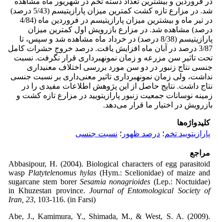
در فروردین و بیشترین تعداد دسته تخم در شهریور ماه مشاهده
شد. در مزارع تازه کشت کمترین میزان پارازیتیسم (5/43 درصد)
در تیر ماه و بیشترین میزان پارازیتیسم در فروردین ماه (4/84
درصد) مشاهده شد. در مزارع بازرویش اول کمترین میزان
پارازیتیسم (8/38 درصد) در خرداد ماه مشاهده شد و سپس، تا
3/87 درصد در آبان ماه افزایش یافت. درصد خروج حشرات کامل
تحت تاثیر سن مزرعه و زمان نمونه­برداری قرار نگرفت. نسبت
جنسی نتاج زنبور در دو سن مورد بررسی اختلاف معنی­داری
نداشت، ولی زمان نمونه­برداری تاثیر معنی‌داری بر نسبت جنسی
نتاج داشت. نتایج حاصل از این پژوهش اطلاعات مفیدی را در
زمینه نوسانات جمعیت زنبور پارازیتویید در مزارع تازه کشت و
بازرویش در اختیار ما قرار می‌دهد.
کلیدواژه‌ها
پارازیتویید تخم
؛
درصد ظهور
؛
نسبت جنسی
مراجع
Abbasipour, H. (2004). Biological characters of egg parasitoid
wasp
Platytelenomus hylas
(Hym.: Scelionidae) of maize and
sugarcane stem borer
Sesamia nonagrioides
(Lep.: Noctuidae)
in Khuzestan province.
Journal of Entomological Society of
Iran, 23
, 103-116. (in Farsi)
Abe, J., Kamimura, Y., Shimada, M., & West, S. A. (2009).