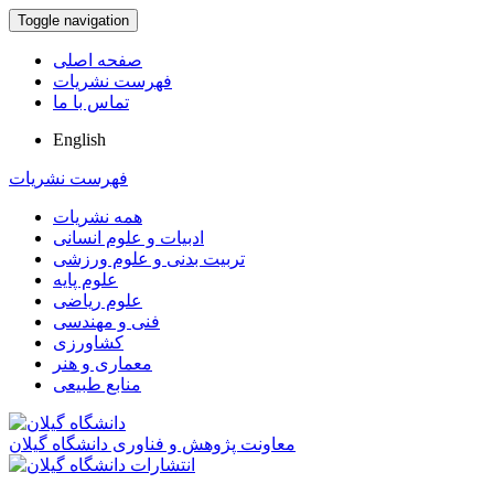
Toggle navigation
صفحه اصلی
فهرست نشریات
تماس با ما
English
فهرست نشریات
همه نشریات
ادبیات و علوم انسانی
تربیت بدنی و علوم ورزشی
علوم پایه
علوم ریاضی
فنی و مهندسی
کشاورزی
معماری و هنر
منابع طبیعی
معاونت پژوهش و فناوری دانشگاه گیلان