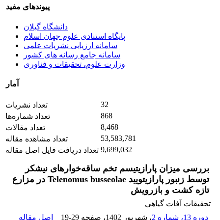
پیوندهای مفید
دانشگاه گیلان
پایگاه استنادی علوم جهان اسلام
سامانه ارزیابی نشریات علمی
سامانه جامع رسانه های کشور
وزارت علوم، تحقیقات و فناوری
آمار
32
تعداد نشریات
868
تعداد شماره‌ها
8,468
تعداد مقالات
53,583,781
تعداد مشاهده مقاله
9,699,032
تعداد دریافت فایل اصل مقاله
بررسی میزان پارازیتیسم تخم ساقه‌خوارهای نیشکر
توسط زنبور پارازیتویید Telenomus busseolae در مزارع
تازه کشت و بازرویش
تحقیقات آفات گیاهی
دوره 13، شماره 2
، شهریور 1402
، صفحه
19-29
اصل مقاله