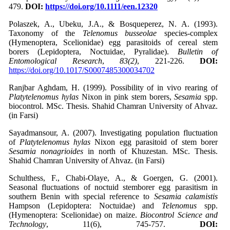
479.
DOI:
https://doi.org/10.1111/een.12320
Polaszek, A., Ubeku, J.A., & Bosqueperez, N. A. (1993).
Taxonomy of the
Telenomus busseolae
species-complex
(Hymenoptera, Scelionidae) egg parasitoids of cereal stem
borers (Lepidoptera, Noctuidae, Pyralidae).
Bulletin of
Entomological Research
,
83(2)
, 221-226.
DOI:
https://doi.org/10.1017/S0007485300034702
Ranjbar Aghdam, H. (1999). Possibility of in vivo rearing of
Platytelenomus hylas
Nixon in pink stem borers,
Sesamia
spp.
biocontrol. MSc. Thesis. Shahid Chamran University of Ahvaz.
(in Farsi)
Sayadmansour, A. (2007). Investigating population fluctuation
of
Platytelenomus hylas
Nixon egg parasitoid of stem borer
Sesamia nonagrioides
in north of Khuzestan. MSc. Thesis.
Shahid Chamran University of Ahvaz. (in Farsi)
Schulthess, F., Chabi-Olaye, A., & Goergen, G. (2001).
Seasonal fluctuations of noctuid stemborer egg parasitism in
southern Benin with special reference to
Sesamia calamistis
Hampson (Lepidoptera: Noctuidae) and
Telenomus
spp.
(Hymenoptera: Scelionidae) on maize.
Biocontrol Science and
Technology
, 11(6), 745-757.
DOI: