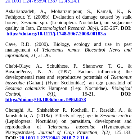
20.1001.1.24763594.1387.12.45.24.1
Askarianzadeh, A., Moharramipour, S., Kamali, K., &
Fathipour, Y. (2008b). Evaluation of damage caused by stalk
borers,
Sesamia
spp. (Lepidoptera: Noctuidae), on sugarcane
quality in Iran.
Entomological Research 38(4)
, 263-267.
DOI:
https://doi.org/10.1111/j.1748-5967.2008.00183.x
Cave, R.D. (2000). Biology, ecology and use in pest
management of
Telenomus remus
.
Biocontrol News and
information
,
21,
21-26.
Chabi-Olaye, A., Schulthess, F., Shanower, T. G., &
BosquePerez, N. A. (1997). Factors influencing the
developmental rates and reproductive potentials of
Telenomus
busseolae
(Gahan) (Hym: Scelionidae), an egg parasitoid of
Sesamia calamistis
Hampson (Lep: Noctuidae).
Biological
Control, 8(1),
15-21.
DOI:
https://doi.org/10.1006/bcon.1996.0478
Cheraghi, A., Shishehbor, P., Kocheili, F., Rasekh, A., &
Jamshidnia, A. (2018a). Effects of egg age in
Sesamia cretica
(Lepidoptera: Noctuidae) on parasitism, development and
reproduction of
Telenomus busseolae
(Hymenoptera:
Platygastridae).
Journal of Crop Protection, 7(2),
125-133.
DOR:
20.1001.1.22519041.2018.7.2.11.6