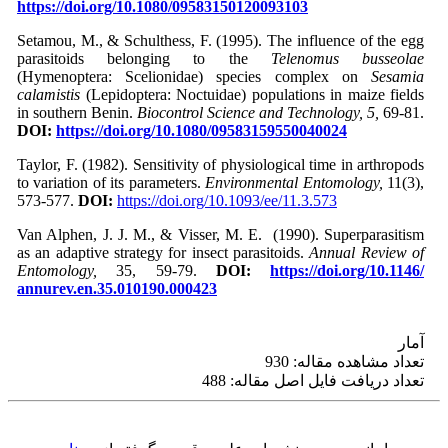
https://doi.org/10.1080/09583150120093103
Setamou, M., & Schulthess, F. (1995). The influence of the egg
parasitoids belonging to the
Telenomus busseolae
(Hymenoptera: Scelionidae) species complex on
Sesamia
calamistis
(Lepidoptera: Noctuidae) populations in maize fields
in southern Benin.
Biocontrol Science and Technology, 5,
69-81.
DOI:
https://doi.org/10.1080/09583159550040024
Taylor, F. (1982). Sensitivity of physiological time in arthropods
to variation of its parameters.
Environmental Entomology,
11(3),
573-577.
DOI:
https://doi.org/10.1093/ee/11.3.573
Van Alphen, J. J. M., & Visser, M. E. (1990). Superparasitism
as an adaptive strategy for insect parasitoids.
Annual Review of
Entomology,
35, 59-79.
DOI:
https://doi.org/10.1146/
annurev.en.35.010190.000423
آمار
تعداد مشاهده مقاله: 930
تعداد دریافت فایل اصل مقاله: 488