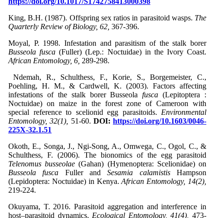
https://doi.org/10.1017/S1742758413000398
King, B.H. (1987). Offspring sex ratios in parasitoid wasps.
The
Quarterly Review of Biology, 62,
367-396.
Moyal, P. 1998. Infestation and parasitism of the stalk borer
Busseola fusca
(Fuller) (Lep.: Noctuidae) in the Ivory Coast.
African Entomology, 6,
289-298.
Ndemah, R., Schulthess, F., Korie, S., Borgemeister, C.,
Poehling, H. M., & Cardwell, K. (2003). Factors affecting
infestations of the stalk borer Busseola
fusca
(Lepitoptera :
Noctuidae) on maize in the forest zone of Cameroon with
special reference to scelionid egg parasitoids.
Environmental
Entomology, 32(1),
51-60.
DOI:
https://doi.org/10.1603/0046-
225X-32.1.51
Okoth, E., Songa, J., Ngi-Song, A., Omwega, C., Ogol, C., &
Schulthess, F. (2006). The bionomics of the egg parasitoid
Telenomus busseolae
(Gahan) (Hymenoptera: Scelionidae) on
Busseola fusca
Fuller and
Sesamia calamistis
Hampson
(Lepidoptera: Noctuidae) in Kenya.
African Entomology, 14(2),
219-224.
Okuyama, T. 2016. Parasitoid aggregation and interference in
host–parasitoid dynamics.
Ecological Entomology, 41(4),
473-