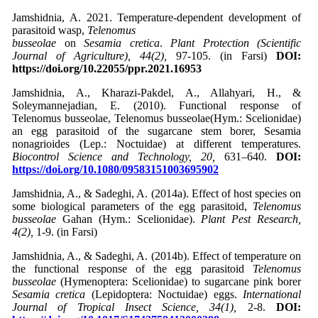
Jamshidnia, A. 2021. Temperature-dependent development of
parasitoid wasp,
Telenomus
busseolae
on
Sesamia cretica
.
Plant Protection (Scientific
Journal of Agriculture), 44(2),
97-105. (in Farsi)
DOI:
https://doi.org/10.22055/ppr.2021.16953
Jamshidnia, A., Kharazi-Pakdel, A., Allahyari, H., &
Soleymannejadian, E. (2010). Functional response of
Telenomus busseolae, Telenomus busseolae(Hym.: Scelionidae)
an egg parasitoid of the sugarcane stem borer, Sesamia
nonagrioides (Lep.: Noctuidae) at different temperatures.
Biocontrol Science and Technology, 20,
631–640.
DOI:
https://doi.org/10.1080/09583151003695902
Jamshidnia, A., & Sadeghi, A. (2014a). Effect of host species on
some biological parameters of the egg parasitoid,
Telenomus
busseolae
Gahan (Hym.: Scelionidae).
Plant Pest Research,
4(2),
1-9. (in Farsi)
Jamshidnia, A., & Sadeghi, A. (2014b). Effect of temperature on
the functional response of the egg parasitoid
Telenomus
busseolae
(Hymenoptera: Scelionidae) to sugarcane pink borer
Sesamia cretica
(Lepidoptera: Noctuidae) eggs.
International
Journal of Tropical Insect Science, 34(1),
2-8.
DOI: