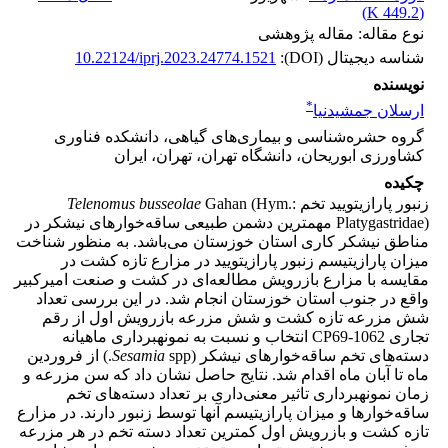
)
449.2 K
(
نوع مقاله: مقاله پژوهشی
شناسه دیجیتال (DOI):
10.22124/iprj.2023.24774.1521
نویسنده
*
ارسلان جمشیدنیا
گروه حشره‌شناسی و بیماری‌های گیاهی، دانشکده فناوری
کشاورزی ابوریحان، دانشگاه تهران، تهران، ایران
چکیده
زنبور پارازیتویید تخم
Gahan (Hym.:
Telenomus busseolae
Platygastridae) مهمترین دشمن طبیعی ساقه‌خوارهای نیشکر در
مناطق نیشکر کاری استان خوزستان می‌باشد. به منظور شناخت
میزان پارازیتیسم زنبور پارازیتویید در مزارع تازه کشت در
مقایسه با مزارع بازرویش مطالعه‌ای در کشت و صنعت امیرکبیر
واقع در جنوب استان خوزستان انجام شد. در این بررسی تعداد
شش مزرعه تازه کشت و شش مزرعه بازرویش اول از رقم
تجاری CP69-1062 انتخاب و نسبت به نمونه­برداری ماهیانه
دسته‌های تخم ساقه‌خوارهای نیشکر (
Sesamia
spp.) از فروردین
ماه تا آبان ماه اقدام شد. نتایج حاصل نشان داد که سن مزرعه و
زمان نمونه­برداری تاثیر معنی‌داری بر تعداد دسته‌های تخم
ساقه‌خوارها و میزان پارازیتیسم آنها توسط زنبور دارند. در مزارع
تازه کشت و بازرویش اول کمترین تعداد دسته تخم در هر مزرعه