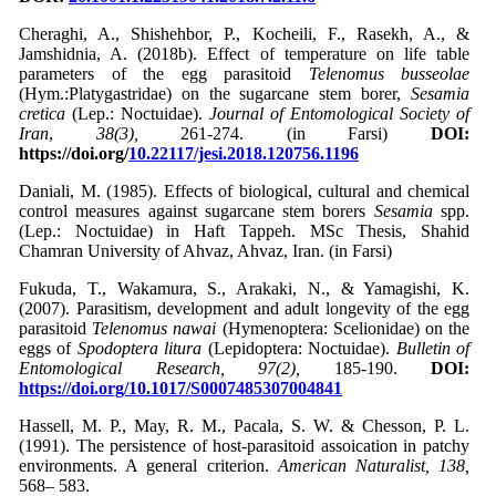
Cheraghi, A., Shishehbor, P., Kocheili, F., Rasekh, A., &
Jamshidnia, A. (2018b). Effect of temperature on life table
parameters of the egg parasitoid
Telenomus busseolae
(Hym.:Platygastridae) on the sugarcane stem borer,
Sesamia
cretica
(Lep.: Noctuidae).
Journal of Entomological Society of
Iran
,
38(3),
261-274. (in Farsi)
DOI:
https://doi.org/
10.22117/jesi.2018.120756.1196
Daniali, M. (1985). Effects of biological, cultural and chemical
control measures against sugarcane stem borers
Sesamia
spp.
(Lep.: Noctuidae) in Haft Tappeh. MSc Thesis, Shahid
Chamran University of Ahvaz, Ahvaz, Iran. (in Farsi)
Fukuda, T., Wakamura, S., Arakaki, N., & Yamagishi, K.
(2007). Parasitism, development and adult longevity of the egg
parasitoid
Telenomus nawai
(Hymenoptera: Scelionidae) on the
eggs of
Spodoptera litura
(Lepidoptera: Noctuidae).
Bulletin of
Entomological Research, 97(2),
185-190.
DOI:
https://doi.org/10.1017/S0007485307004841
Hassell, M. P., May, R. M., Pacala, S. W. & Chesson, P. L.
(1991). The persistence of host-parasitoid assoication in patchy
environments. A general criterion.
American Naturalist,
138,
568– 583.