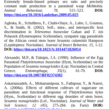
Extremely female-biased primary sex ratio and precisely
constant male production in a parasitoid wasp
Melittobia
.
Animal Behaviour, 78,
515–523.
DOI:
https://doi.org/10.1016/j.anbehav.2009.05.025
Agboka, K., Schulthess, F., Chabi-Olaye, A., Labo, I., Gounou,
S., & Smith, H. (2002). Self-, intra-, and interspecific host
discrimination in
Telenomus busseolae
Gahan and
T. isis
Polaszek (Hymenoptera: Scelionidae), sympatric egg parasitoids
of the African cereal stem borer
Sesamia calamistis
Hampson
(Lepidoptera: Noctuidae).
Journal of Insect Behavior, 15,
1-12.
DOI:
https://doi.org/10.1023/A:1014471826914
Alexandri, M.P., & Tsitsipis, J.A. (1990). Influence of the Egg
Parasitoid
Platytelenomus busseolae
(Hym, Scelionidae) on the
Population of
Sesamia
nonagrioides
(Lep: Noctuidae) in Central
Greece.
Entomophaga, 35(1)
, 61-70.
DOI:
https://doi.org/10.1007/BF02374302
Askarianzadeh, A., Moharramipour, S., Fathipour, Y., & Narrei,
A. (2008a). Effects of different cultivars of sugarcane on
parasitism and functional response of
Platytelenomus hylas
(Hym., Scelionidae) to different egg densities of stem borer,
Sesamia nonagrioides
(Lef., Noctuidae).
Journal of Water and
Soil Science
; 12 (45),
275-284. (in Farsi)
DOR: