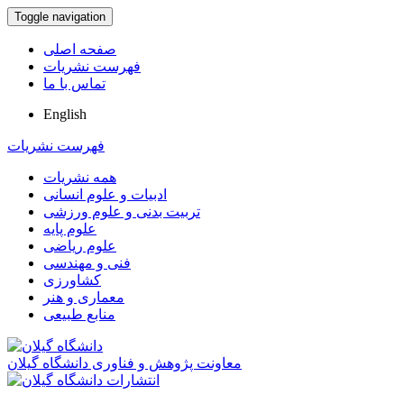
Toggle navigation
صفحه اصلی
فهرست نشریات
تماس با ما
English
فهرست نشریات
همه نشریات
ادبیات و علوم انسانی
تربیت بدنی و علوم ورزشی
علوم پایه
علوم ریاضی
فنی و مهندسی
کشاورزی
معماری و هنر
منابع طبیعی
معاونت پژوهش و فناوری دانشگاه گیلان