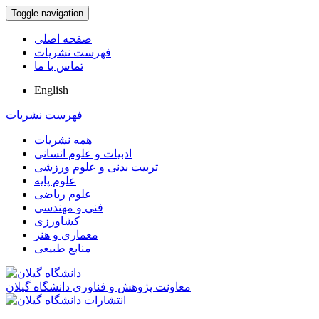
Toggle navigation
صفحه اصلی
فهرست نشریات
تماس با ما
English
فهرست نشریات
همه نشریات
ادبیات و علوم انسانی
تربیت بدنی و علوم ورزشی
علوم پایه
علوم ریاضی
فنی و مهندسی
کشاورزی
معماری و هنر
منابع طبیعی
معاونت پژوهش و فناوری دانشگاه گیلان