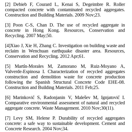
[2] Debieb F, Courard L, Kenai S, Degeimbre R. Roller
compacted concrete with contaminated recycled aggregates.
Construction and Building Materials. 2009 Nov;23.
[3] Poon C-S, Chan D. The use of recycled aggregate in
concrete in Hong Kong. Resources, Conservation and
Recycling. 2007 May;50.
[4]Xiao J, Xie H, Zhang C. Investigation on building waste and
reclaim in Wenchuan earthquake disaster area. Resources,
Conservation and Recycling. 2012 Apr;61.
[5] Martín-Morales M, Zamorano M, Ruiz-Moyano A,
Valverde-Espinosa I. Characterization of recycled aggregates
construction and demolition waste for concrete production
following the Spanish Structural Concrete Code EHE-08.
Construction and Building Materials. 2011 Feb;25.
[6] Marinković S, Radonjanin V, Malešev M, Ignjatović I.
Comparative environmental assessment of natural and recycled
aggregate concrete. Waste Management. 2010 Nov;30(11).
[7] Levy SM, Helene P. Durability of recycled aggregates
concrete: a safe way to sustainable development. Cement and
Concrete Research. 2004 Nov;34.