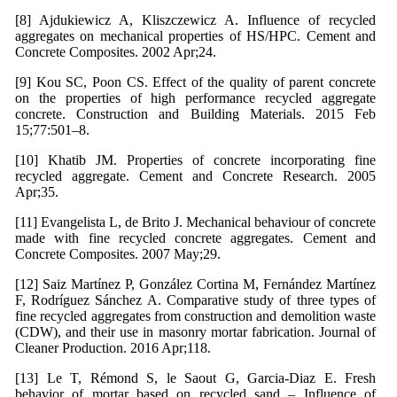
[8] Ajdukiewicz A, Kliszczewicz A. Influence of recycled
aggregates on mechanical properties of HS/HPC. Cement and
Concrete Composites. 2002 Apr;24.
[9] Kou SC, Poon CS. Effect of the quality of parent concrete
on the properties of high performance recycled aggregate
concrete. Construction and Building Materials. 2015 Feb
15;77:501–8.
[10] Khatib JM. Properties of concrete incorporating fine
recycled aggregate. Cement and Concrete Research. 2005
Apr;35.
[11] Evangelista L, de Brito J. Mechanical behaviour of concrete
made with fine recycled concrete aggregates. Cement and
Concrete Composites. 2007 May;29.
[12] Saiz Martínez P, González Cortina M, Fernández Martínez
F, Rodríguez Sánchez A. Comparative study of three types of
fine recycled aggregates from construction and demolition waste
(CDW), and their use in masonry mortar fabrication. Journal of
Cleaner Production. 2016 Apr;118.
[13] Le T, Rémond S, le Saout G, Garcia-Diaz E. Fresh
behavior of mortar based on recycled sand – Influence of