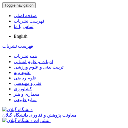
Toggle navigation
صفحه اصلی
فهرست نشریات
تماس با ما
English
فهرست نشریات
همه نشریات
ادبیات و علوم انسانی
تربیت بدنی و علوم ورزشی
علوم پایه
علوم ریاضی
فنی و مهندسی
کشاورزی
معماری و هنر
منابع طبیعی
معاونت پژوهش و فناوری دانشگاه گیلان