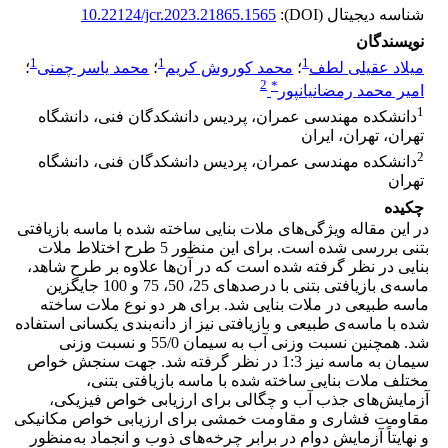
شناسه دیجیتال (DOI):
10.22124/jcr.2023.21865.1565
نویسندگان
1
1
1
میلاد عقیلی لطف
؛
محمد کوروش کریم
؛
محمد یاسر چمنی
؛
2
*
امیر محمد رمضانیانپور
1
دانشکده مهندسی عمران، پردیس دانشکدگان فنی، دانشگاه
تهران، تهران، ایران
2
دانشکده مهندسی عمران، پردیس دانشکدگان فنی، دانشگاه
تهران
چکیده
در این مقاله ویژگی‌های ملات بنایی ساخته شده با ماسه بازیافتی
بتنی بررسی شده است. برای این منظور 5 طرح اختلاط ملات
بنایی در نظر گرفته شده است که در آن‌ها علاوه بر طرح شاهد،
ماسه‌ی بازیافتی بتنی با درصدهای 25، 50، 75 و 100 جایگزین
ماسه طبیعی در ملات بنایی شد. برای هر دو نوع ملات ساخته
شده با ماسه‌ی طبیعی و بازیافتی نیز از دانه‌بندی یکسانی استفاده
شد. همچنین نسبت وزنی آب به سیمان 55/0 و نسبت وزنی
سیمان به ماسه نیز 1:3 در نظر گرفته شد. جهت سنجش خواص
مختلف ملات بنایی ساخته شده با ماسه بازیافتی بتنی،
آزمایش‌های جذب آب و چگالی برای ارزیابی خواص فیزیکی،
مقاومت فشاری و مقاومت خمشی برای ارزیابی خواص مکانیکی
و نهایتاً آزمایش دوام در برابر چرخه‌های ذوب و انجماد به‌منظور