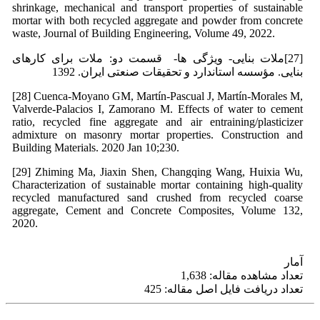
shrinkage, mechanical and transport properties of sustainable
mortar with both recycled aggregate and powder from concrete
waste, Journal of Building Engineering, Volume 49, 2022.
[27]ملات بنایی- ویژگی ها- قسمت دو: ملات برای کارهای
بنایی. مؤسسه استاندارد و تحقیقات صنعتی ایران. 1392
[28] Cuenca-Moyano GM, Martín-Pascual J, Martín-Morales M,
Valverde-Palacios I, Zamorano M. Effects of water to cement
ratio, recycled fine aggregate and air entraining/plasticizer
admixture on masonry mortar properties. Construction and
Building Materials. 2020 Jan 10;230.
[29] Zhiming Ma, Jiaxin Shen, Changqing Wang, Huixia Wu,
Characterization of sustainable mortar containing high-quality
recycled manufactured sand crushed from recycled coarse
aggregate, Cement and Concrete Composites, Volume 132,
2020.
آمار
تعداد مشاهده مقاله: 1,638
تعداد دریافت فایل اصل مقاله: 425