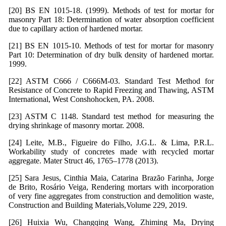
[20] BS EN 1015-18. (1999). Methods of test for mortar for
masonry Part 18: Determination of water absorption coefficient
due to capillary action of hardened mortar.
[21] BS EN 1015-10. Methods of test for mortar for masonry
Part 10: Determination of dry bulk density of hardened mortar.
1999.
[22] ASTM C666 / C666M-03. Standard Test Method for
Resistance of Concrete to Rapid Freezing and Thawing, ASTM
International, West Conshohocken, PA. 2008.
[23] ASTM C 1148. Standard test method for measuring the
drying shrinkage of masonry mortar. 2008.
[24] Leite, M.B., Figueire do Filho, J.G.L. & Lima, P.R.L.
Workability study of concretes made with recycled mortar
aggregate. Mater Struct 46, 1765–1778 (2013).
[25] Sara Jesus, Cinthia Maia, Catarina Brazão Farinha, Jorge
de Brito, Rosário Veiga, Rendering mortars with incorporation
of very fine aggregates from construction and demolition waste,
Construction and Building Materials,Volume 229, 2019.
[26] Huixia Wu, Changqing Wang, Zhiming Ma, Drying