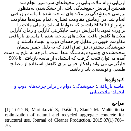
ارزیابی دوام ملات بنایی در محیط‌های سردسیر انجام شد.
همچنین آزمایش جمع‌شدگی ناشی از خشک‌شدن به‌منظور
بررسی جمع‌شدگی در ملات‌های ساخته شده با ماسه بازیافتی
انجام شد. در آزمایش مقاومت فشاری، تمام نمونه‌ها مقاومت
بیشتر از MPa 10 داشتند که ضوابط استاندارد ملی ملات را
برآورده نمود. با افزایش درصد جایگزینی کارایی و زمان کارایی
ملات‌ها کاهش یافت. ملات‌های ساخته شده با ماسه‌ی بازیافتی
مقاومت خوبی در مقابل چرخه‌های ذوب و انجماد داشتند و
جمع‌شدگی بیشتری نیز اتفاق افتاد که به دلیل خمیر سیمان
سخت‌شده‌ی چسبیده به سنگدانه‌ها است. با توجه به نتایج به دست
آمده می‌توان نتیجه گرفت که استفاده از ماسه بازیافتی تا %50
جایگزینی می‌تواند راهکار خوبی برای کاهش استفاده از مصالح
طبیعی و توسعه‌ی پایدار باشد.
کلیدواژه‌ها
ماسه بازیافتی
؛
جمع‌شدگی
؛
دوام در برابر چرخه‌های ذوب و
انجماد
؛
ملات بنایی
مراجع
[1] Tošić N, Marinković S, Dašić T, Stanić M. Multicriteria
optimization of natural and recycled aggregate concrete for
structural use. Journal of Cleaner Production. 2015;87(1):766–
76.