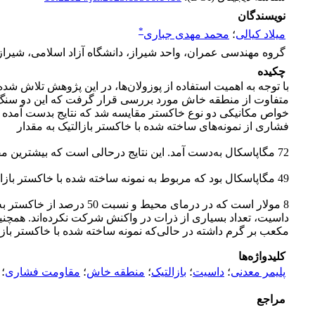
نویسندگان
*
میلاد کیالی
؛
محمد مهدی جباری
گروه مهندسی عمران، واحد شیراز، دانشگاه آزاد اسلامی، شیراز،
چکیده
با توجه به اهمیت استفاده از پوزولان‌ها، در این پژوهش تلاش ش
متفاوت از منطقه خاش مورد بررسی قرار گرفت که این دو سنگ از ن
خواص مکانیکی دو نوع خاکستر مقایسه شد که نتایج بدست آمده ب
فشاری از نمونه‌های ساخته شده با خاکستر بازالتیک به مقدار
72 مگاپاسکال به‌دست آمد. این نتایج درحالی است که بیشترین مقاومت فشاری بدست آمده از نمونه‌های ساخته شده با خاکستر داسیت،
49 مگاپاسکال بود که مربوط به نمونه ساخته شده با خاکستر بازالتیک با نسبت 2 به 1 سدیم سیلیکات به سدیم هیدروکسید
8 مولار است که در درما
مکعب بر گرم داشته در حالی‌که نمونه ساخته شده با خاکستر بازالتیک، دارای مجموع حجم 
کلیدواژه‌ها
پلیمر معدنی
؛
داسیت
؛
بازالتیک
؛
منطقه خاش
؛
مقاومت فشاری
؛
مراجع