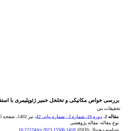
بررسی خواص مکانیکی و تخلخل خمیر ژئوپلیمری با استف
تحقیقات بتن
مقاله 2
،
دوره 16، شماره 2 - شماره پیاپی 42
، تیر 1402
، صفحه
5
نوع مقاله: مقاله پژوهشی
شناسه دیجیتال (DOI):
10.22124/jcr.2023.15506.1418