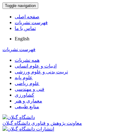
Toggle navigation
صفحه اصلی
فهرست نشریات
تماس با ما
English
فهرست نشریات
همه نشریات
ادبیات و علوم انسانی
تربیت بدنی و علوم ورزشی
علوم پایه
علوم ریاضی
فنی و مهندسی
کشاورزی
معماری و هنر
منابع طبیعی
معاونت پژوهش و فناوری دانشگاه گیلان