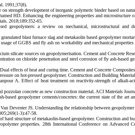
l. 1991;37(8).
e on strength development of inorganic polymeric binder based on natur
HD. Enhancing the engineering properties and microstructure of ro
rials. 2018;189:352-65.
 geopolymers: a review on mechanical, microstructural and durabi
ranulated blast furnace slag and metakaolin based geopolymer mortars
sage of GGBS and fly ash on workability and mechanical properties of
cium silicate sources on geopolymerisation. Cement and Concrete Res
tration on chloride penetration and steel corrosion of fly ash-based g
ual effects of heat and curing time. Cement and Concrete Composites
pressure on hot-pressed geopolymer. Construction and Building Materia
ur A. Effect of heat treatment on reactivity-strength of alkali-acti
l pozzolan concrete as new construction material. ACI Materials Journ
ased geopolymer cements/concretes: the current state of the art an
n Deventer JS. Understanding the relationship between geopolymer co
005;269(1-3):47-58.
of hard structure of metakaolin-based geopolymer. Construction and bu
geopolymer properties. 28th International Conference on Advanced