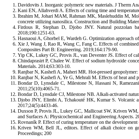
Davidovits J. Inorganic polymeric new materials. J Therm Ana
Kani EN, Allahverdi A. Effects of curing time and temperatur
Ibrahim M, Johari MAM, Rahman MK, Maslehuddin M, Mohamed 
concrete utilizing nanosilica. Construction and Building Mate
Firdous R, Stephan D, Djobo JNY. Natural pozzolan based
2018;190:1251-63.
Hasnaoui A, Ghorbel E, Wardeh G. Optimization approach of g
Xie J, Wang J, Rao R, Wang C, Fang C. Effects of combined u
Composites Part B: Engineering. 2019;164:179-90.
Yip CK, Lukey GC, Provis JL, van Deventer JS. Effect of cal
Chindaprasirt P, Chalee W. Effect of sodium hydroxide concen
Materials. 2014;63:303-10.
Ranjbar N, Kashefi A, Maheri MR. Hot-pressed geopolymer: D
Ranjbar N, Kashefi A, Ye G, Mehrali M. Effects of heat and 
Bondar D, Lynsdale C, Milestone N, Hassani N, Ramezanianpo
2011;25(10):4065-71.
Bondar D, Lynsdale CJ, Milestone NB. Alkali-activated natura
Djobo JNY, Elimbi A, Tchakouté HK, Kumar S. Volcanic ash-b
2017;24(5):4433-46.
Duxson P, Provis JL, Lukey GC, Mallicoat SW, Kriven WM, Va
and Surfaces A: Physicochemical and Engineering Aspects. 2
Rovnaník P. Effect of curing temperature on the development 
Kriven WM, Bell JL, editors. Effect of alkali choice on 
Proceedings; 200