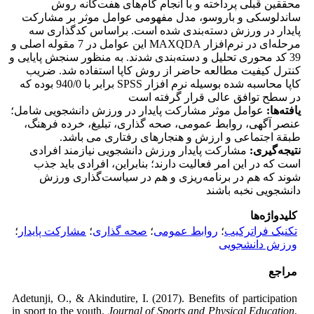
محققین قبلی پرداخته و با انجام گام‌های هفت‌گانه روش
ساندلوسکی و باروسو، مدل مفهومی عوامل موثر بر مشارکت
پایدار در ورزش دسته‌بندی شده است. براساس کدگذاری سه
مرحله‌ای در نرم‌افزار MAXQDA این عوامل در 7 مقوله اصلی و
39 کد محوری تحلیل و دسته‌بندی شدند. به منظور سنجش پایایی و
کنترل کیفیت مطالعه حاضر از روش کاپا استفاده شد. ضریب
کاپا محاسبه شده بوسیله نرم افزار SPSS برابر با 940/0 بوده که
در سطح توافق عالی قرار گرفته است
یافته‌ها:
عوامل موثر مشارکت پایدار در ورزش دانشجویی شامل؛
عنصر آگهی، روابط عمومی، صحه گذاری، تبلیغ، خرده فرهنگ،
طبقة اجتماعی و ارزش و هنجارهای رفتاری می باشد.
نتیجه‌گیری:
مشارکت پایدار ورزش دانشجویی نیازمند افرادی
است که در این امر فعالیت دارند؛ بنابراین، افرادی باید جذب
شوند که هم در برنامه‌ریزی و هم در سیاست‌گذاری ورزش
دانشجویی نخبه باشند
کلیدواژه‌ها
تکنیک فراترکیب
؛
روابط عمومی
؛
صحه گذاری
؛
مشارکت پایدار
؛
ورزش دانشجویی
مراجع
Adetunji, O., & Akindutire, I. (2017). Benefits of participation
in sport to the youth.
Journal of Sports and Physical Education
,