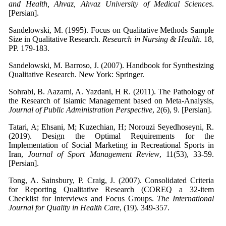
and Health, Ahvaz, Ahvaz University of Medical Sciences
.
[Persian].
Sandelowski, M. (1995). Focus on Qualitative Methods Sample
Size in Qualitative Research.
Research in Nursing & Health
. 18,
PP. 179-183.
Sandelowski, M. Barroso, J. (2007). Handbook for Synthesizing
Qualitative Research. New York: Springer.
Sohrabi, B. Aazami, A. Yazdani, H R. (2011). The Pathology of
the Research of Islamic Management based on Meta-Analysis,
Journal of Public Administration Perspective
, 2(6), 9. [Persian].
Tatari, A; Ehsani, M; Kuzechian, H; Norouzi Seyedhoseyni, R.
(2019). Design the Optimal Requirements for the
Implementation of Social Marketing in Recreational Sports in
Iran,
Journal of Sport Management Review
, 11(53), 33-59.
[Persian].
Tong, A. Sainsbury, P. Craig, J. (2007). Consolidated Criteria
for Reporting Qualitative Research (COREQ a 32-item
Checklist for Interviews and Focus Groups.
The International
Journal for Quality in Health Care
, (19). 349-357.