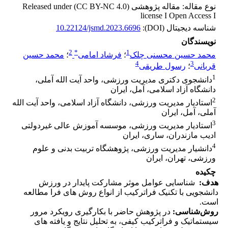
نوع مقاله: مقاله پژوهشی Released under (CC BY-NC 4.0)
license I Open Access I
شناسه دیجیتال (DOI):
10.22124/jsmd.2023.6696
نویسندگان
2
*
1
محمد حسین محسنی چلک
؛
فرشاد امامی
؛
محمد حسین
4
3
قربانی
؛
رسول طریقی
1
دانشجوی دکتری مدیریت ورزشی، واحد آیت الله آملی،
دانشگاه آزاد اسلامی، آمل، ایران
2
استادیار مدیریت ورزشی، دانشگاه آزاد اسلامی، واحد آیت الله
آملی، آمل، ایران
3
استادیار مدیریت ورزشی، موسسه آموزش عالی غیردولتی
ادیب مازندران، ساری، ایران
4
دانشیار مدیریت ورزشی، پژوهشگاه تربیت بدنی و علوم
ورزشی، تهران، ایران
چکیده
هدف:
شناسایی عوامل موثر مشارکت پایدار در ورزش
دانشجویی با تکنیک فرا‌ترکیب از انواع روش های فرا مطالعه
است.
روش‌شناسی:
در پژوهش حاضر با بکارگیری رویکرد مرور
سیستماتیک و فراترکیب کیفی، به تحلیل نتایج و یافته های