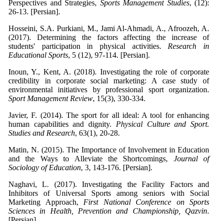
Perspectives and Strategies,
Sports Management Studies
, (12):
26-13. [Persian].
Hosseini, S.A. Purkiani, M., Jami Al-Ahmadi, A., Afroozeh, A.
(2017). Determining the factors affecting the increase of
students' participation in physical activities.
Research in
Educational Sports
, 5 (12), 97-114. [Persian].
Inoun, Y., Kent, A. (2018). Investigating the role of corporate
credibility in corporate social marketing: A case study of
environmental initiatives by professional sport organization.
Sport Management Review
, 15(3), 330-334.
Javier, F. (2014). The sport for all ideal: A tool for enhancing
human capabilities and dignity.
Physical Culture and Sport.
Studies and Research
, 63(1), 20-28.
Matin, N. (2015). The Importance of Involvement in Education
and the Ways to Alleviate the Shortcomings,
Journal of
Sociology of Education
, 3, 143-176. [Persian].
Naghavi, L. (2017). Investigating the Facility Factors and
Inhibitors of Universal Sports among seniors with Social
Marketing Approach,
First National Conference on Sports
Sciences in Health, Prevention and Championship, Qazvin
.
[Persian].