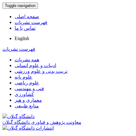
Toggle navigation
صفحه اصلی
فهرست نشریات
تماس با ما
English
فهرست نشریات
همه نشریات
ادبیات و علوم انسانی
تربیت بدنی و علوم ورزشی
علوم پایه
علوم ریاضی
فنی و مهندسی
کشاورزی
معماری و هنر
منابع طبیعی
معاونت پژوهش و فناوری دانشگاه گیلان