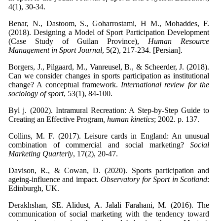
4(1), 30-34.
Benar, N., Dastoom, S., Goharrostami, H M., Mohaddes, F.
(2018). Designing a Model of Sport Participation Development
(Case Study of Guilan Province),
Human Resource
Management in Sport Journal
, 5(2), 217-234. [Persian].
Borgers, J., Pilgaard, M., Vanreusel, B., & Scheerder, J. (2018).
Can we consider changes in sports participation as institutional
change? A conceptual framework.
International review for the
sociology of sport
, 53(1), 84-100.
Byl j. (2002). Intramural Recreation: A Step-by-Step Guide to
Creating an Effective Program
, human kinetics
; 2002. p. 137.
Collins, M. F. (2017). Leisure cards in England: An unusual
combination of commercial and social marketing?
Social
Marketing Quarterly
, 17(2), 20-47.
Davison, R., & Cowan, D. (2020). Sports participation and
ageing-influence and impact.
Observatory for Sport in Scotland
:
Edinburgh, UK.
Derakhshan, SE. Alidust, A. Jalali Farahani, M. (2016). The
communication of social marketing with the tendency toward