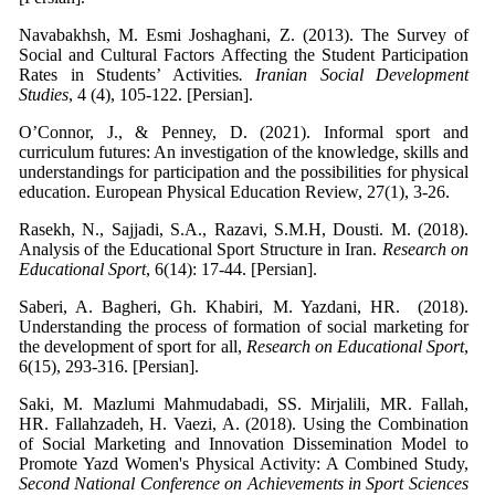
Navabakhsh, M. Esmi Joshaghani, Z. (2013). The Survey of
Social and Cultural Factors Affecting the Student Participation
Rates in Students’ Activities
. Iranian Social Development
Studies
, 4 (4), 105-122. [Persian].
O’Connor, J., & Penney, D. (2021). Informal sport and
curriculum futures: An investigation of the knowledge, skills and
understandings for participation and the possibilities for physical
education. European Physical Education Review, 27(1), 3-26.
Rasekh, N., Sajjadi, S.A., Razavi, S.M.H, Dousti. M. (2018).
Analysis of the Educational Sport Structure in Iran.
Research on
Educational Sport
, 6(14): 17-44. [Persian].
Saberi, A. Bagheri, Gh. Khabiri, M. Yazdani, HR. (2018).
Understanding the process of formation of social marketing for
the development of sport for all,
Research on Educational Sport
,
6(15), 293-316. [Persian].
Saki, M. Mazlumi Mahmudabadi, SS. Mirjalili, MR. Fallah,
HR. Fallahzadeh, H. Vaezi, A. (2018). Using the Combination
of Social Marketing and Innovation Dissemination Model to
Promote Yazd Women's Physical Activity: A Combined Study,
Second National Conference on Achievements in Sport Sciences