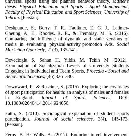
universal sports using the planned behavior theory.
Master's
thesis. Physical Education and Sports - Sport Management,
Faculty of Physical Education and Sport Sciences, University of
Tehran
. [Persian].
Deshpande, S., Berry, T. R., Faulkner, E. G. J., Latimer-
Cheung, A. E., Rhodes, R. E., & Tremblay, M. S. (2016).
Comparing the influence of dynamic and static versions of
media in evaluating physical-activity-promotion Ads.
Social
Marketing Quarterly
, 21(3), 135-141.
Devecioglu S, Sahan H, Yildiz M, Tekin M. (2012).
Examination of Socialization Levels of University Students
Engaging in Individual and Team Sports,
Procedia - Social and
Behavioral Sciences
; (46):326–330.
Downward, P., & Rasciute, S. (2015). Exploring the covariates
of sport participation for health: an analysis of males and females
in England.
Journal of Sports Sciences
, DOI:
10.1080/02640414.2014.924056.
Fathi, S. (2010). Sociological explanation of student sports
participation.
Journal of social sciences
, 3(4), 145-173.
[Persian].
Ferns, B. H; Walls, A. (2012). Enduring travel involvement,