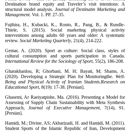
Destination brand equity and Traveler’s visit intentions: A
structural model analysis.
Journal of Destinatin Marketing and
Management
. Vol. 1. PP. 27-35.
Fujihira, H., Kubacki, K., Ronto, R., Pang, B., & Rundle-
Thiele, S. (2015). Social marketing physical activity
interventions among adults 60 years and older: A systematic
review.
Social Marketing Quarterly
, 21(4), 214-222.
Gemar, A. (2020). Sport as culture: Social class, styles of
cultural consumption and sports participation in Canada.
International Review for the Sociology of Sport
, 55(2), 186-208.
Gharakhanlou, R; Ghorbani, M. H; Bayati, M; Shams, A.
(2020). Developing a Strategic Plan for Monitoringthe.
Well-
Being and Physical Activity of Iranian Students.Research on
Educational Sport
, 8(19): 17-38. [Persian].
Ghasemi, Ar Raeiyatpishe, Ma. (2016). Presenting a Model for
Assessing of Supply Chain Sustainability with Meta Synthesis
Approach,
Journal of Executive Management
, 7(14), 91.
[Persian].
Hamidi, M.; Divine, AS; Akbarizadi, H. and Hamidi, M. (2011).
Student Sports of the Islamic Republic of Iran, Development