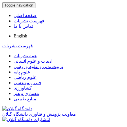
Toggle navigation
صفحه اصلی
فهرست نشریات
تماس با ما
English
فهرست نشریات
همه نشریات
ادبیات و علوم انسانی
تربیت بدنی و علوم ورزشی
علوم پایه
علوم ریاضی
فنی و مهندسی
کشاورزی
معماری و هنر
منابع طبیعی
معاونت پژوهش و فناوری دانشگاه گیلان