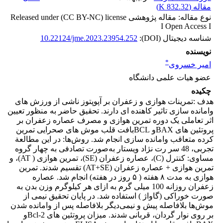
مقاله (
832.32 K
)
نوع مقاله: مقاله پژوهشی Released under (CC BY-NC) license
I Open Access I
شناسه دیجیتال (DOI):
10.22124/jme.2023.23954.252
نویسنده
*
امیر خسروی
عضو هیات علمی دانشگاه
چکیده
هدف :تمرینات هوازی و زعفران بر آپوپتوز ناشی از ورزش های
وامانده سازی تاثیر کاهنده ای دارند. تحقیق حاضر به منظور تعیین
اثر تعاملی یک دوره تمرین هوازی و مصرف عصاره زعفران بر
پروتئین های BAXو BCLبافت قلب موش های صحرایی تمرین
کرده متعاقب وامانده سازی انجام شد. روش‌ها: در این مطالعة
تجربی، 48 سر رت نژاد ویستار به‌صورت تصادفی به چهار گروه
مساوی: کنترل (C)، عصاره زعفران (SE)، تمرین هوازی ( AT)، و
تمرین هوازی + عصاره زعفران (AT+SE) تقسیم شدند. تمرین
هوازی به مدت ۸ هفته ( ۵ روز در هفته) انجام شد. عصاره
زعفران روزانه 100 میلی گرم به ازای هر کیلوگرم وزن بدن به
صورت خوراکی (گاواژ ) استفاده شد. در پایان تحقیق نیمی از
موش‌ها بلافاصله پیش و نیمی‌دیگر بلافاصله پس از وامانده شدن
بر روی نوار گردان، قربانی شدند. میزان پروتئین های Bcl-2و