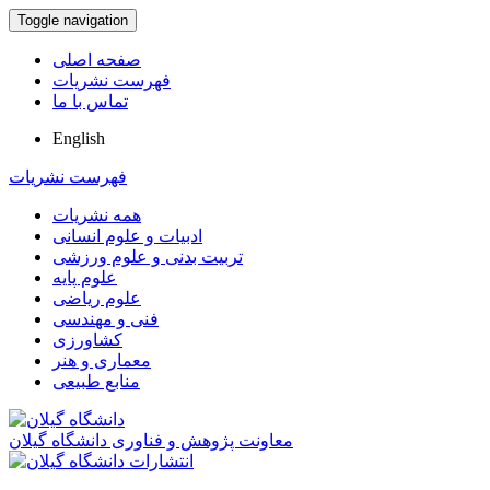
Toggle navigation
صفحه اصلی
فهرست نشریات
تماس با ما
English
فهرست نشریات
همه نشریات
ادبیات و علوم انسانی
تربیت بدنی و علوم ورزشی
علوم پایه
علوم ریاضی
فنی و مهندسی
کشاورزی
معماری و هنر
منابع طبیعی
معاونت پژوهش و فناوری دانشگاه گیلان