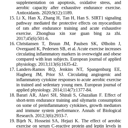
supplementation on apoptosis, oxidative stress, and
aerobic capacity after exhaustive endurance exercise.
Antioxidants. 2020;9(12):1189.
Li X, Han X, Zhang H, Tan H, Han S. SIRT1 signaling
pathway mediated the protective effects on myocardium
of rats after endurance training and acute exhaustive
exercise. Zhonghua xin xue guan bing za zhi.
2017;45(6):501-6.
Christiansen T, Bruun JM, Paulsen SK, Ølholm J,
Overgaard K, Pedersen SB, et al. Acute exercise increases
circulating inflammatory markers in overweight and obese
compared with lean subjects. European journal of applied
physiology. 2013;113(6):1635-42.
Landers-Ramos RQ, Jenkins NT, Spangenburg EE,
Hagberg JM, Prior SJ. Circulating angiogenic and
inflammatory cytokine responses to acute aerobic exercise
in trained and sedentary young men. European journal of
applied physiology. 2014;114(7):1377-84.
Barari AR, Alavi SH, Shirali S, Ghazalian F. Effect of
short-term endurance training and silymarin consumption
on some of preinflammatory cytokines, growth mediators
and immune system performance. Annals of Biological
Research. 2012;3(6):2933-7.
Bijeh N, Hosseini SA, Hejazi K. The effect of aerobic
exercise on serum C-reactive protein and leptin levels in