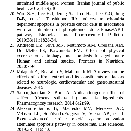
untrained middle-aged women. Iranian journal of public
health. 2012;41(9):36.
Won S-H, Lee H-J, Jeong S-J, Lee H-J, Lee E-O, Jung
D-B, et al. Tanshinone IIA induces mitochondria
dependent apoptosis in prostate cancer cells in association
with an inhibition of phosphoinositide 3-kinase/AKT
pathway. Biological and Pharmaceutical Bulletin.
2010;33(11):1828-34.
Andreotti DZ, Silva JdN, Matumoto AM, Orellana AM,
De Mello PS, Kawamoto EM. Effects of physical
exercise on autophagy and apoptosis in aged brain:
Human and animal studies. Frontiers in Nutrition.
2020;7:94.
Milajerdi A, Bitarafan V, Mahmoudi M. A review on the
effects of saffron extract and its constituents on factors
related to neurologic, cardiovascular and gastrointestinal
diseases. 2015.
Samarghandian S, Borji A. Anticarcinogenic effect of
saffron (Crocus sativus L.) and its ingredients.
Pharmacognosy research. 2014;6(2):99.
Alexandre-Santos B, Machado MV, Menezes AC,
Velasco LL, Sepúlveda-Fragoso V, Vieira AB, et al.
Exercise-induced cardiac opioid system activation
attenuates apoptosis pathway in obese rats. Life sciences.
2019;231:116542.