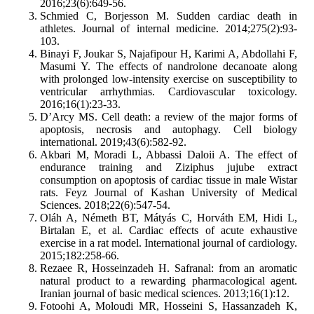
2016;23(6):649-56.
Schmied C, Borjesson M. Sudden cardiac death in
athletes. Journal of internal medicine. 2014;275(2):93-
103.
Binayi F, Joukar S, Najafipour H, Karimi A, Abdollahi F,
Masumi Y. The effects of nandrolone decanoate along
with prolonged low-intensity exercise on susceptibility to
ventricular arrhythmias. Cardiovascular toxicology.
2016;16(1):23-33.
D’Arcy MS. Cell death: a review of the major forms of
apoptosis, necrosis and autophagy. Cell biology
international. 2019;43(6):582-92.
Akbari M, Moradi L, Abbassi Daloii A. The effect of
endurance training and Ziziphus jujube extract
consumption on apoptosis of cardiac tissue in male Wistar
rats. Feyz Journal of Kashan University of Medical
Sciences. 2018;22(6):547-54.
Oláh A, Németh BT, Mátyás C, Horváth EM, Hidi L,
Birtalan E, et al. Cardiac effects of acute exhaustive
exercise in a rat model. International journal of cardiology.
2015;182:258-66.
Rezaee R, Hosseinzadeh H. Safranal: from an aromatic
natural product to a rewarding pharmacological agent.
Iranian journal of basic medical sciences. 2013;16(1):12.
Fotoohi A, Moloudi MR, Hosseini S, Hassanzadeh K,