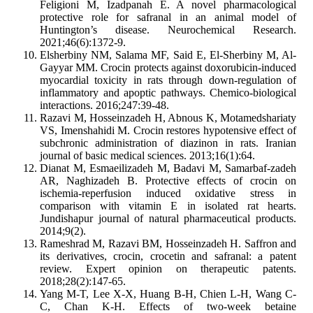
Feligioni M, Izadpanah E. A novel pharmacological
protective role for safranal in an animal model of
Huntington’s disease. Neurochemical Research.
2021;46(6):1372-9.
Elsherbiny NM, Salama MF, Said E, El-Sherbiny M, Al-
Gayyar MM. Crocin protects against doxorubicin-induced
myocardial toxicity in rats through down-regulation of
inflammatory and apoptic pathways. Chemico-biological
interactions. 2016;247:39-48.
Razavi M, Hosseinzadeh H, Abnous K, Motamedshariaty
VS, Imenshahidi M. Crocin restores hypotensive effect of
subchronic administration of diazinon in rats. Iranian
journal of basic medical sciences. 2013;16(1):64.
Dianat M, Esmaeilizadeh M, Badavi M, Samarbaf-zadeh
AR, Naghizadeh B. Protective effects of crocin on
ischemia-reperfusion induced oxidative stress in
comparison with vitamin E in isolated rat hearts.
Jundishapur journal of natural pharmaceutical products.
2014;9(2).
Rameshrad M, Razavi BM, Hosseinzadeh H. Saffron and
its derivatives, crocin, crocetin and safranal: a patent
review. Expert opinion on therapeutic patents.
2018;28(2):147-65.
Yang M-T, Lee X-X, Huang B-H, Chien L-H, Wang C-
C, Chan K-H. Effects of two-week betaine