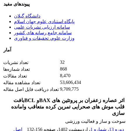
پیوندهای مفید
دانشگاه گیلان
پایگاه استنادی علوم جهان اسلام
سامانه ارزیابی نشریات علمی
سامانه جامع رسانه های کشور
وزارت علوم، تحقیقات و فناوری
آمار
32
تعداد نشریات
868
تعداد شماره‌ها
8,470
تعداد مقالات
53,606,434
تعداد مشاهده مقاله
9,709,775
تعداد دریافت فایل اصل مقاله
اثر عصاره زعفران بر پروتئین های BAXو BCLبافت
قلب موش های صحرایی تمرین کرده متعاقب وامانده
سازی
سوخت و ساز و فعالیت ورزشی
دوره 13، شماره 1
، اردیبهشت 1402
، صفحه
132-156
اصل