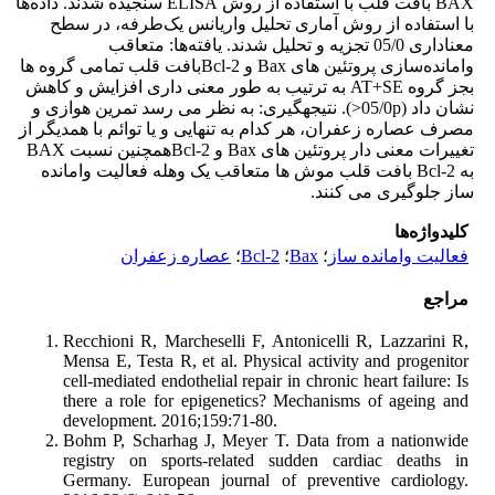
BAX بافت قلب با استفاده از روش ELISA سنجیده شدند. داده‌ها
با استفاده از روش آماری تحلیل واریانس یک‌طرفه، در سطح
معناداری 05/0 تجزیه ‌و تحلیل شدند. یافته‌ها: متعاقب
وامانده‌سازی پروتئین های Bax و Bcl-2بافت قلب تمامی گروه ها
بجز گروه AT+SE به ترتیب به طور معنی داری افزایش و کاهش
نشان داد (05/0p<). نتیجه‎گیری: به نظر می رسد تمرین هوازی و
مصرف عصاره زعفران، هر کدام به تنهایی و یا توائم با همدیگر از
تغییرات معنی دار پروتئین های Bax و Bcl-2همچنین نسبت BAX
به Bcl-2 بافت قلب موش ها متعاقب یک وهله فعالیت وامانده
ساز جلوگیری می کنند.
کلیدواژه‌ها
فعالیت وامانده ساز
؛
Bax
؛
Bcl-2
؛
عصاره زعفران
مراجع
Recchioni R, Marcheselli F, Antonicelli R, Lazzarini R,
Mensa E, Testa R, et al. Physical activity and progenitor
cell-mediated endothelial repair in chronic heart failure: Is
there a role for epigenetics? Mechanisms of ageing and
development. 2016;159:71-80.
Bohm P, Scharhag J, Meyer T. Data from a nationwide
registry on sports-related sudden cardiac deaths in
Germany. European journal of preventive cardiology.