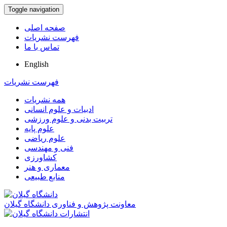
Toggle navigation
صفحه اصلی
فهرست نشریات
تماس با ما
English
فهرست نشریات
همه نشریات
ادبیات و علوم انسانی
تربیت بدنی و علوم ورزشی
علوم پایه
علوم ریاضی
فنی و مهندسی
کشاورزی
معماری و هنر
منابع طبیعی
معاونت پژوهش و فناوری دانشگاه گیلان