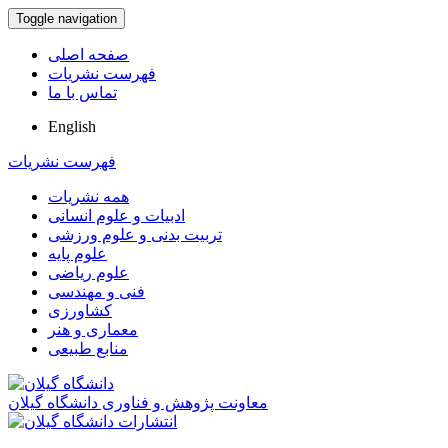
Toggle navigation
صفحه اصلی
فهرست نشریات
تماس با ما
English
فهرست نشریات
همه نشریات
ادبیات و علوم انسانی
تربیت بدنی و علوم ورزشی
علوم پایه
علوم ریاضی
فنی و مهندسی
کشاورزی
معماری و هنر
منابع طبیعی
معاونت پژوهش و فناوری دانشگاه گیلان