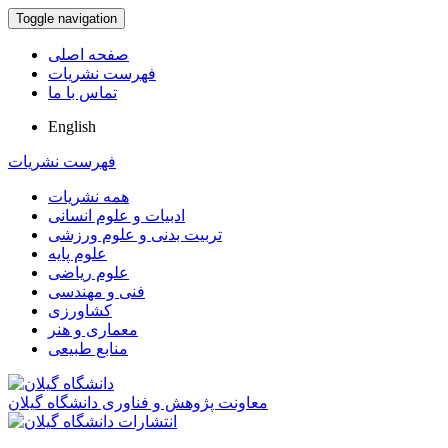
Toggle navigation
صفحه اصلی
فهرست نشریات
تماس با ما
English
فهرست نشریات
همه نشریات
ادبیات و علوم انسانی
تربیت بدنی و علوم ورزشی
علوم پایه
علوم ریاضی
فنی و مهندسی
کشاورزی
معماری و هنر
منابع طبیعی
معاونت پژوهش و فناوری دانشگاه گیلان