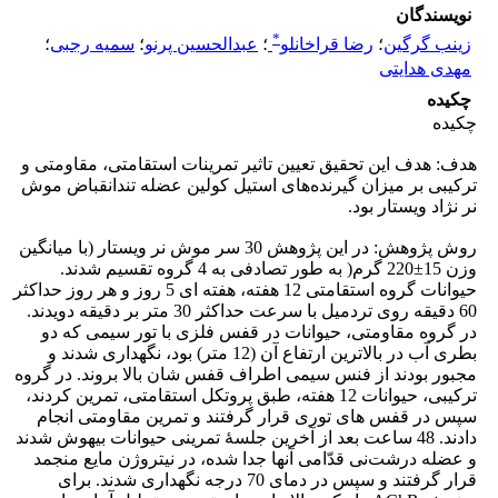
نویسندگان
*
زینب گرگین
؛
رضا قراخانلو
؛
عبدالحسین پرنو
؛
سمیه رجبی
؛
مهدی هدایتی
چکیده
چکیده
هدف: هدف این تحقیق تعیین تاثیر تمرینات استقامتی، مقاومتی و
ترکیبی بر میزان گیرنده‌های استیل کولین عضله تندانقباض موش
نر نژاد ویستار بود.
روش پژوهش: در این پژوهش 30 سر موش نر ویستار (با میانگین
وزن 15±220 گرم( به طور تصادفی به 4 گروه تقسیم شدند.
حیوانات گروه استقامتی 12 هفته، هفته ای 5 روز و هر روز حداکثر
60 دقیقه روی تردمیل با سرعت حداکثر 30 متر بر دقیقه دویدند.
در گروه مقاومتی، حیوانات در قفس فلزی با تور سیمی که دو
بطری آب در بالاترین ارتفاع آن (12 متر) بود، نگهداری شدند و
مجبور بودند از فنس سیمی اطراف قفس شان بالا بروند. در گروه
ترکیبی، حیوانات 12 هفته، طبق پروتکل استقامتی، تمرین کردند،
سپس در قفس های توری قرار گرفتند و تمرین مقاومتی انجام
دادند. 48 ساعت بعد از آخرین جلسۀ تمرینی حیوانات بیهوش شدند
و عضله درشت‌نی قدّامی آنها جدا شده، در نیتروژن مایع منجمد
قرار گرفتند و سپس در دمای 70 درجه نگهداری شدند. برای