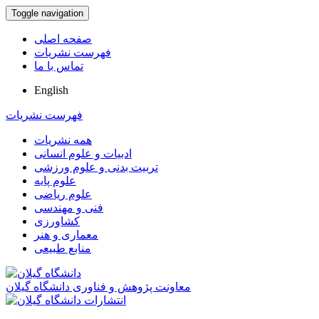
Toggle navigation
صفحه اصلی
فهرست نشریات
تماس با ما
English
فهرست نشریات
همه نشریات
ادبیات و علوم انسانی
تربیت بدنی و علوم ورزشی
علوم پایه
علوم ریاضی
فنی و مهندسی
کشاورزی
معماری و هنر
منابع طبیعی
معاونت پژوهش و فناوری دانشگاه گیلان