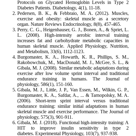
Protocols on Glycated Hemoglobin Levels in Type 2
Diabetes Patients. Diabetology, 4(1), 11-18.
Pedersen, B. K., & Febbraio, M. A. (2012). Muscles,
exercise and obesity: skeletal muscle as a secretory
organ. Nature Reviews Endocrinology, 8(8), 457-465.
Perry, C. G., Heigenhauser, G. J., Bonen, A., & Spriet, L.
L. (2008). High-intensity aerobic interval training
increases fat and carbohydrate metabolic capacities in
human skeletal muscle. Applied Physiology, Nutrition,
and Metabolism, 33(6), 1112-1123.
Burgomaster, K. A., Howarth, K. R., Phillips, S. M.,
Rakobowchuk, M., MacDonald, M. J., McGee, S. L., &
Gibala, M. J. (2008). Similar metabolic adaptations during
exercise after low volume sprint interval and traditional
endurance training in humans. The Journal of
physiology, 586(1), 151-160.
Gibala, M. J., Little, J. P., Van Essen, M., Wilkin, G. P.,
Burgomaster, K. A., Safdar, A., ... & Tarnopolsky, M. A.
(2006). Short‐term sprint interval versus traditional
endurance training: similar initial adaptations in human
skeletal muscle and exercise performance. The Journal of
physiology, 575(3), 901-911.
Gibala, M. J. (2018). Functional high‐intensity training: A
HIT to improve insulin sensitivity in type 2
diabetes. Experimental Physiology, 103(7), 937-938.