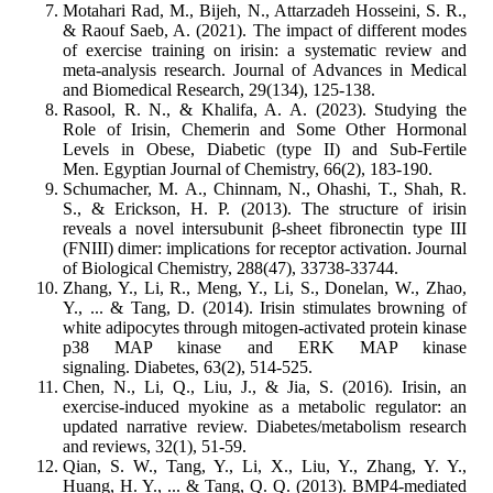
Motahari Rad, M., Bijeh, N., Attarzadeh Hosseini, S. R.,
& Raouf Saeb, A. (2021). The impact of different modes
of exercise training on irisin: a systematic review and
meta-analysis research. Journal of Advances in Medical
and Biomedical Research, 29(134), 125-138.
Rasool, R. N., & Khalifa, A. A. (2023). Studying the
Role of Irisin, Chemerin and Some Other Hormonal
Levels in Obese, Diabetic (type II) and Sub-Fertile
Men. Egyptian Journal of Chemistry, 66(2), 183-190.
Schumacher, M. A., Chinnam, N., Ohashi, T., Shah, R.
S., & Erickson, H. P. (2013). The structure of irisin
reveals a novel intersubunit β-sheet fibronectin type III
(FNIII) dimer: implications for receptor activation. Journal
of Biological Chemistry, 288(47), 33738-33744.
Zhang, Y., Li, R., Meng, Y., Li, S., Donelan, W., Zhao,
Y., ... & Tang, D. (2014). Irisin stimulates browning of
white adipocytes through mitogen-activated protein kinase
p38 MAP kinase and ERK MAP kinase
signaling. Diabetes, 63(2), 514-525.
Chen, N., Li, Q., Liu, J., & Jia, S. (2016). Irisin, an
exercise‐induced myokine as a metabolic regulator: an
updated narrative review. Diabetes/metabolism research
and reviews, 32(1), 51-59.
Qian, S. W., Tang, Y., Li, X., Liu, Y., Zhang, Y. Y.,
Huang, H. Y., ... & Tang, Q. Q. (2013). BMP4-mediated