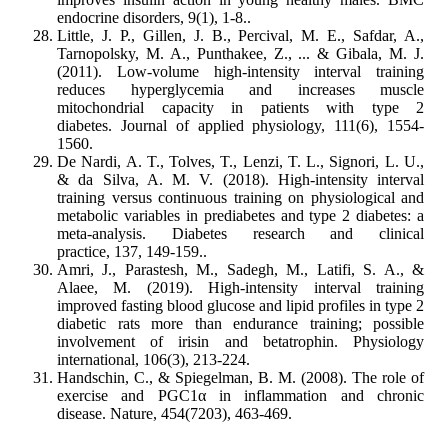
endocrine disorders, 9(1), 1-8..
Little, J. P., Gillen, J. B., Percival, M. E., Safdar, A.,
Tarnopolsky, M. A., Punthakee, Z., ... & Gibala, M. J.
(2011). Low-volume high-intensity interval training
reduces hyperglycemia and increases muscle
mitochondrial capacity in patients with type 2
diabetes. Journal of applied physiology, 111(6), 1554-
1560.
De Nardi, A. T., Tolves, T., Lenzi, T. L., Signori, L. U.,
& da Silva, A. M. V. (2018). High-intensity interval
training versus continuous training on physiological and
metabolic variables in prediabetes and type 2 diabetes: a
meta-analysis. Diabetes research and clinical
practice, 137, 149-159..
Amri, J., Parastesh, M., Sadegh, M., Latifi, S. A., &
Alaee, M. (2019). High-intensity interval training
improved fasting blood glucose and lipid profiles in type 2
diabetic rats more than endurance training; possible
involvement of irisin and betatrophin. Physiology
international, 106(3), 213-224.
Handschin, C., & Spiegelman, B. M. (2008). The role of
exercise and PGC1α in inflammation and chronic
disease. Nature, 454(7203), 463-469.