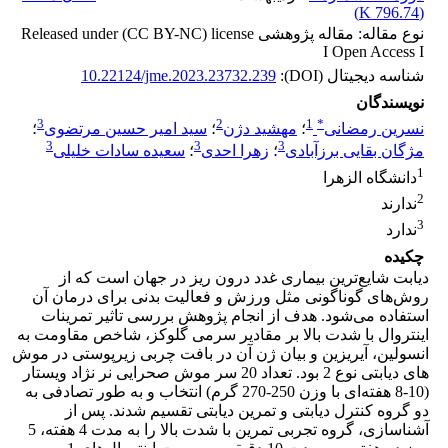
)
796.74 K
(
نوع مقاله: مقاله پژوهشی Released under (CC BY-NC) license
I Open Access I
شناسه دیجیتال (DOI):
10.22124/jme.2023.23732.239
نویسندگان
3
2
1
*
نسرین رمضانی
؛
مهشید دژن
؛
سید امیر حسین مرتضوی
؛
3
3
3
مژگان بقایی برزآبادی
؛
زهرا احدی
؛
سعیده سادات خلیلی
1
دانشگاه الزهرا
2
ندارند
3
ندارد
چکیده
دیابت شایع‌ترین بیماری غدد درون ریز در جهان است که از
روش‌های گوناگونی مثل ورزش و فعالیت بدنی برای درمان آن
استفاده می‌شود. هدف از انجام پژوهش بررسی تاثیر تمرینات
اینتروال با شدت بالا بر مقادیر سرمی گلوکز، شاخص مقاومت به
انسولین، آیریزین و بیان ژن آن در بافت چربی زیرپوستی در موش
های دیابتی نوع 2 بود. تعداد 20 سر موش صحرایی نر نژاد ویستار
(10-8 هفته‌ای با وزن 250-270 گرم) انتخاب و به طور تصادفی به
دو گروه کنترل دیابتی و تمرین دیابتی تقسیم شدند. پس از
آشناسازی، گروه تجربی تمرین با شدت بالا را به مدت 4 هفته، 5