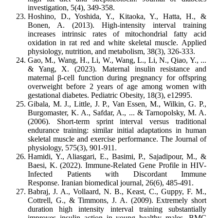
investigation, 5(4), 349-358.
Hoshino, D., Yoshida, Y., Kitaoka, Y., Hatta, H., &
Bonen, A. (2013). High-intensity interval training
increases intrinsic rates of mitochondrial fatty acid
oxidation in rat red and white skeletal muscle. Applied
physiology, nutrition, and metabolism, 38(3), 326-333.
Gao, M., Wang, H., Li, W., Wang, L., Li, N., Qiao, Y., ...
& Yang, X. (2023). Maternal insulin resistance and
maternal β‐cell function during pregnancy for offspring
overweight before 2 years of age among women with
gestational diabetes. Pediatric Obesity, 18(3), e12995.
Gibala, M. J., Little, J. P., Van Essen, M., Wilkin, G. P.,
Burgomaster, K. A., Safdar, A., ... & Tarnopolsky, M. A.
(2006). Short‐term sprint interval versus traditional
endurance training: similar initial adaptations in human
skeletal muscle and exercise performance. The Journal of
physiology, 575(3), 901-911.
Hamidi, Y., Aliasgari, E., Basimi, P., Sajadipour, M., &
Baesi, K. (2022). Immune-Related Gene Profile in HIV-
Infected Patients with Discordant Immune
Response. Iranian biomedical journal, 26(6), 485-491.
Babraj, J. A., Vollaard, N. B., Keast, C., Guppy, F. M.,
Cottrell, G., & Timmons, J. A. (2009). Extremely short
duration high intensity interval training substantially
improves insulin action in young healthy males. BMC