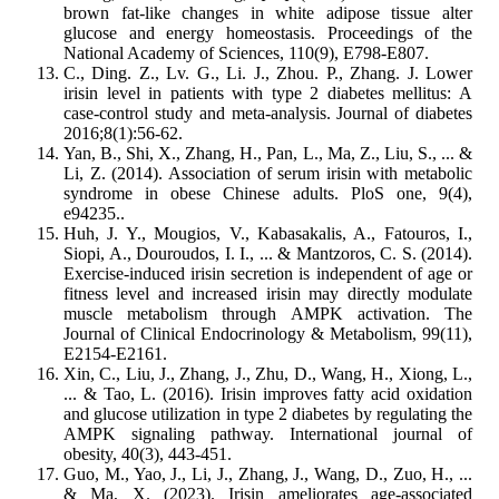
brown fat-like changes in white adipose tissue alter
glucose and energy homeostasis. Proceedings of the
National Academy of Sciences, 110(9), E798-E807.
C., Ding. Z., Lv. G., Li. J., Zhou. P., Zhang. J. Lower
irisin level in patients with type 2 diabetes mellitus: A
case‐control study and meta‐analysis. Journal of diabetes
2016;8(1):56-62.
Yan, B., Shi, X., Zhang, H., Pan, L., Ma, Z., Liu, S., ... &
Li, Z. (2014). Association of serum irisin with metabolic
syndrome in obese Chinese adults. PloS one, 9(4),
e94235..
Huh, J. Y., Mougios, V., Kabasakalis, A., Fatouros, I.,
Siopi, A., Douroudos, I. I., ... & Mantzoros, C. S. (2014).
Exercise-induced irisin secretion is independent of age or
fitness level and increased irisin may directly modulate
muscle metabolism through AMPK activation. The
Journal of Clinical Endocrinology & Metabolism, 99(11),
E2154-E2161.
Xin, C., Liu, J., Zhang, J., Zhu, D., Wang, H., Xiong, L.,
... & Tao, L. (2016). Irisin improves fatty acid oxidation
and glucose utilization in type 2 diabetes by regulating the
AMPK signaling pathway. International journal of
obesity, 40(3), 443-451.
Guo, M., Yao, J., Li, J., Zhang, J., Wang, D., Zuo, H., ...
& Ma, X. (2023). Irisin ameliorates age‐associated