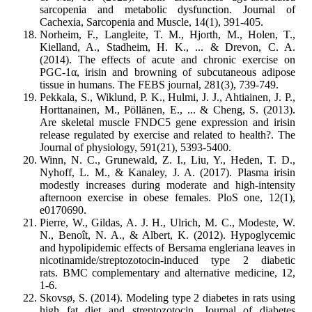
sarcopenia and metabolic dysfunction. Journal of
Cachexia, Sarcopenia and Muscle, 14(1), 391-405.
Norheim, F., Langleite, T. M., Hjorth, M., Holen, T.,
Kielland, A., Stadheim, H. K., ... & Drevon, C. A.
(2014). The effects of acute and chronic exercise on
PGC‐1α, irisin and browning of subcutaneous adipose
tissue in humans. The FEBS journal, 281(3), 739-749.
Pekkala, S., Wiklund, P. K., Hulmi, J. J., Ahtiainen, J. P.,
Horttanainen, M., Pöllänen, E., ... & Cheng, S. (2013).
Are skeletal muscle FNDC5 gene expression and irisin
release regulated by exercise and related to health?. The
Journal of physiology, 591(21), 5393-5400.
Winn, N. C., Grunewald, Z. I., Liu, Y., Heden, T. D.,
Nyhoff, L. M., & Kanaley, J. A. (2017). Plasma irisin
modestly increases during moderate and high-intensity
afternoon exercise in obese females. PloS one, 12(1),
e0170690.
Pierre, W., Gildas, A. J. H., Ulrich, M. C., Modeste, W.
N., Benoît, N. A., & Albert, K. (2012). Hypoglycemic
and hypolipidemic effects of Bersama engleriana leaves in
nicotinamide/streptozotocin-induced type 2 diabetic
rats. BMC complementary and alternative medicine, 12,
1-6.
Skovsø, S. (2014). Modeling type 2 diabetes in rats using
high fat diet and streptozotocin. Journal of diabetes