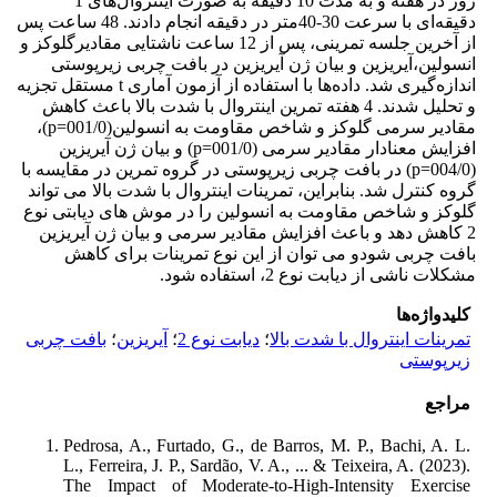
روز در هفته و به مدت 10 دقیقه به صورت اینتروال‌های 1
دقیقه‌ای با سرعت 30-40متر در دقیقه انجام دادند. 48 ساعت پس
از آخرین جلسه تمرینی، پس از 12 ساعت ناشتایی مقادیرگلوکز و
انسولین،آیریزین و بیان ژن آیریزین در بافت چربی زیرپوستی
اندازه‌گیری شد. داده‌ها با استفاده از آزمون آماری t مستقل تجزیه
و تحلیل شدند. 4 هفته تمرین اینتروال با شدت بالا باعث کاهش
مقادیر سرمی گلوکز و شاخص مقاومت به انسولین(001/0=p)،
افزایش معنا‌دار مقادیر سرمی (001/0=p) و بیان ژن آیریزین
(004/0=p) در بافت چربی زیرپوستی در گروه تمرین در مقایسه با
گروه کنترل شد. بنابراین، تمرینات اینتروال با شدت بالا می تواند
گلوکز و شاخص مقاومت به انسولین را در موش های دیابتی نوع
2 کاهش دهد و باعث افزایش مقادیر سرمی و بیان ژن آیریزین
بافت چربی شودو می توان از این نوع تمرینات برای کاهش
مشکلات ناشی از دیابت نوع 2، استفاده شود.
کلیدواژه‌ها
تمرینات اینتروال با شدت بالا
؛
دیابت نوع 2
؛
آیریزین
؛
بافت چربی
زیرپوستی
مراجع
Pedrosa, A., Furtado, G., de Barros, M. P., Bachi, A. L.
L., Ferreira, J. P., Sardão, V. A., ... & Teixeira, A. (2023).
The Impact of Moderate-to-High-Intensity Exercise