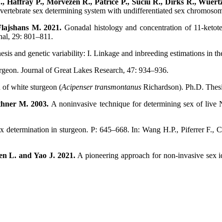
 Haffray P., Morvezen R., Patrice P., Suciu R., Dirks R., Wuert
 vertebrate sex determining system with undifferentiated sex chromoso
Flajshans M. 2021.
Gonadal histology and concentration of 11-ketot
onal, 29: 801–811.
sis and genetic variability: I. Linkage and inbreeding estimations in t
urgeon. Journal of Great Lakes Research, 47: 934–936.
 of white sturgeon (
Acipenser transmontanus
Richardson). Ph.D. Thesi
ithner M. 2003.
A noninvasive technique for determining sex of live
x determination in sturgeon. P: 645–668. In: Wang H.P., Piferrer F.,
en L. and Yao J. 2021.
A pioneering approach for non-invasive sex id