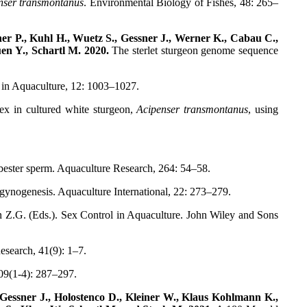
nser transmontanus
. Environmental Biology of Fishes, 48: 265–
her P., Kuhl H., Wuetz S., Gessner J., Werner K., Cabau C.,
en Y., Schartl M. 2020.
The sterlet sturgeon genome sequence
 in Aquaculture, 12: 1003–1027.
 sex in cultured white sturgeon,
Acipenser transmontanus
, using
 bester sperm. Aquaculture Research, 264: 54–58.
 gynogenesis. Aquaculture International, 22: 273–279.
en Z.G. (Eds.). Sex Control in Aquaculture. John Wiley and Sons
esearch, 41(9): 1–7.
09(1-4): 287–297.
Gessner J., Holostenco D., Kleiner W., Klaus Kohlmann K.,