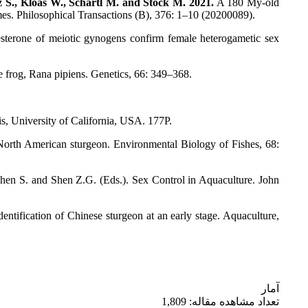
z S., Kloas W., Schartl M. and Stock M. 2021.
A 180 My-old
mes. Philosophical Transactions (B), 376: 1–10 (20200089).
esterone of meiotic gynogens confirm female heterogametic sex
he frog, Rana pipiens. Genetics, 66: 349–368.
s, University of California, USA. 177P.
 North American sturgeon. Environmental Biology of Fishes, 68:
 Chen S. and Shen Z.G. (Eds.). Sex Control in Aquaculture. John
entification of Chinese sturgeon at an early stage. Aquaculture,
آمار
تعداد مشاهده مقاله: 1,809