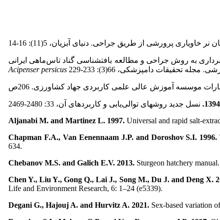
برداری به روش جراحی و مطالعه بافت­شناسی گناد تاس‌ماهی ایرانی
Acipenser persicus
Aljanabi M. and Martinez L. 1997.
Universal and rapid salt-ext
Chapman F.A., Van Eenennaam J.P. and Doroshov S.I. 1996.
634.
Chebanov M.S. and Galich E.V. 2013.
Sturgeon hatchery manual.
Chen Y., Liu Y., Gong Q., Lai J., Song M., Du J. and Deng X. 
Life and Environment Research, 6: 1–24 (e5339).
Degani G., Hajouj A. and Hurvitz A. 2021.
Sex-based variation of