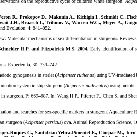
servations on the reproductive cycle of cultured white sturgeon,
Acipe
 Feron R., Prokopov D., Makunin A., Kichigin I., Schmidt C., Fisc
hwait J.H., Braasch I., Trifonov V., Warren W.C., Meyer A., Guigu
and Evolution, 4: 841–852.
w: Molecular mechanisms of sex differentiation in sturgeons. Reviews
Schneider R.P. and Fitzpatrick M.S. 2004.
Early identification of
ns. Experientia, 30: 739–742.
eiotic gynogenesis in sterlet (
Acipenser ruthenus
) using UV-irradiated
mination system in ship sturgeon (
Acipenser nudiventris
) using meiotic
n in sturgeon. P: 669–687. In: Wang H.P., Piferrer F., Chen S. and Sh
nation and searches for sex-specific markers in sturgeon. Aquaculture R
an sturgeon (
Acipenser persicus
) ova. Animal Reproduction Science, 1
pez-Roques C., Santidrian Yebra-Pimentel E., Ciorpac M., Jorn 