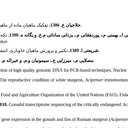
تفکیک ماهیان ماده از ماهیان نر خاویاری پرورشی از طریق جراحی. دنیای آبزیان، 5(11): 16-14.
حلاجیان ع. 1386.
همنی م.، پوردهقانی م.، یزدانی ساداتی م.ع. و یگانه ه. 1390.
تکه‌
‌پرورشی. مجله تحقیقات دامپزشکی، 66(3): 233-229.
تکثیر و پرورش ماهیان خاویاری. انتشارات موسسه آموزش عالی علمی کاربردی جهاد کشاورزی. 206ص.
شریعتی ا. 1389.
نسل جدید روش­های توالی‌یابی و کاربرد­های آن، 33: 2480-2469.
مصلایی م.، میرزایی ح.، سیمونیان و.م. و خیراله م. 1394.
raction of high quality genomic DNA for PCR-based techniques. Nuclei
The reproductive condition of white sturgeon,
Acipenser transmontan
 Food and Agriculture Organization of the United Nations (FAO). Fishe
2018.
Gonadal transcriptome sequencing of the critically endangered
Ac
 gene expression in the gonads and fins of Russian sturgeon (
Acipenser