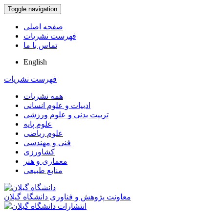
Toggle navigation
صفحه اصلی
فهرست نشریات
تماس با ما
English
فهرست نشریات
همه نشریات
ادبیات و علوم انسانی
تربیت بدنی و علوم ورزشی
علوم پایه
علوم ریاضی
فنی و مهندسی
کشاورزی
معماری و هنر
منابع طبیعی
معاونت پژوهش و فناوری دانشگاه گیلان