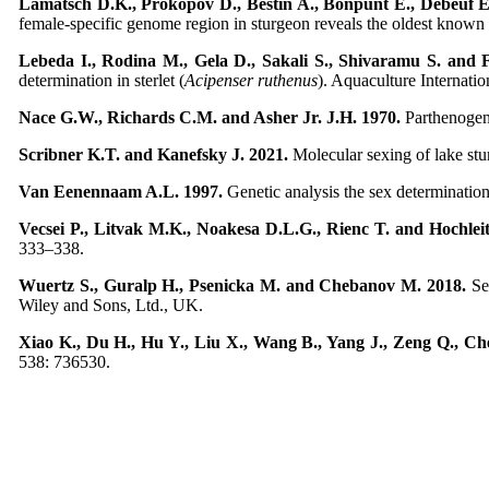
Lamatsch D.K., Prokopov D., Bestin A., Bonpunt E., Debeuf E.,
female-specific genome region in sturgeon reveals the oldest known
Lebeda I., Rodina M., Gela D., Sakali S., Shivaramu S. and 
determination in sterlet (
Acipenser ruthenus
). Aquaculture Internati
Nace G.W., Richards C.M. and Asher Jr. J.H. 1970.
Parthenogene
Scribner K.T. and Kanefsky J. 2021.
Molecular sexing of lake st
Van Eenennaam A.L. 1997.
Genetic analysis the sex determination
Vecsei P., Litvak M.K., Noakesa D.L.G., Rienc T. and Hochle
333–338.
Wuertz S., Guralp H., Psenicka M. and Chebanov M. 2018.
Se
Wiley and Sons, Ltd., UK.
Xiao K., Du H., Hu Y., Liu X., Wang B., Yang J., Zeng Q., Ch
538: 736530.