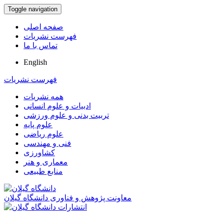
Toggle navigation
صفحه اصلی
فهرست نشریات
تماس با ما
English
فهرست نشریات
همه نشریات
ادبیات و علوم انسانی
تربیت بدنی و علوم ورزشی
علوم پایه
علوم ریاضی
فنی و مهندسی
کشاورزی
معماری و هنر
منابع طبیعی
معاونت پژوهش و فناوری دانشگاه گیلان