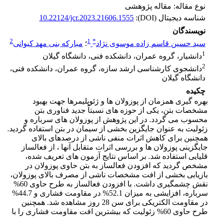
نوع مقاله: مقاله پژوهشی
شناسه دیجیتال (DOI):
10.22124/jcr.2023.21606.1555
نویسندگان
2
1
*
سید حسین قاسم زاده موسوی نژاد
؛
مبارکه بنی مهد کیوانی
1
دانشیار، گروه عمران، دانشکده فنی، دانشگاه گیلان
2
دانشجوی کارشناسی ارشد سازه، گروه عمران، دانشکده فنی،
دانشگاه گیلان
چکیده
بهره گیری همزمان از پوزولان ها و ژئوپلیمرها جهت بهبود
مشخصات بتن، یکی از حوزه های نسبتاً جدید فناوری بتن
محسوب می گردد. در این پژوهش از پوزولان های سرباره و
زئولیت به عنوان جایگزین بخشی از سیمان در بتن استفاده گردید.
همچنین برای کاهش اثرات منفی ناشی از درصدهای بالای
جایگزینی پوزولان ها و بررسی اثرات متقابل آنها ، از فعالساز
قلیایی استفاده شد. بر اساس نتایج آزمون های تعریف شده،
مشخص گردید که افزودن فعالساز به بتن حاوی پوزولان در
بازیابی بخشی از افت مشخصات ناشی از مصرف بالای پوزولان،
نقش چشمگیری داشت. با افزودن فعالساز به طرح حاوی 60%
سرباره، افزایشی به میزان 52.1% در مقاومت فشاری و 44.7%
در مقاومت الکتریکی برای سن 28 روز مشاهده شد. همچنین
طرح حاوی 60% زئولیت که بیشترین افت مقاومت فشاری را با