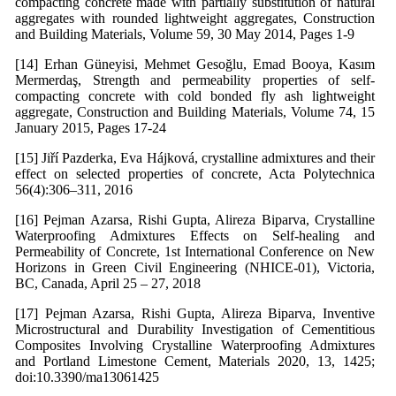
compacting concrete made with partially substitution of natural
aggregates with rounded lightweight aggregates, Construction
and Building Materials, Volume 59, 30 May 2014, Pages 1-9
[14] Erhan Güneyisi, Mehmet Gesoğlu, Emad Booya, Kasım
Mermerdaş, Strength and permeability properties of self-
compacting concrete with cold bonded fly ash lightweight
aggregate, Construction and Building Materials, Volume 74, 15
January 2015, Pages 17-24
[15] Jiří Pazderka, Eva Hájková, crystalline admixtures and their
effect on selected properties of concrete, Acta Polytechnica
56(4):306–311, 2016
[16] Pejman Azarsa, Rishi Gupta, Alireza Biparva, Crystalline
Waterproofing Admixtures Effects on Self-healing and
Permeability of Concrete, 1st International Conference on New
Horizons in Green Civil Engineering (NHICE-01), Victoria,
BC, Canada, April 25 – 27, 2018
[17] Pejman Azarsa, Rishi Gupta, Alireza Biparva, Inventive
Microstructural and Durability Investigation of Cementitious
Composites Involving Crystalline Waterproofing Admixtures
and Portland Limestone Cement, Materials 2020, 13, 1425;
doi:10.3390/ma13061425