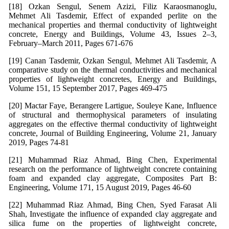
[18] Ozkan Sengul, Senem Azizi, Filiz Karaosmanoglu,
Mehmet Ali Tasdemir, Effect of expanded perlite on the
mechanical properties and thermal conductivity of lightweight
concrete, Energy and Buildings, Volume 43, Issues 2–3,
February–March 2011, Pages 671-676
[19] Canan Tasdemir, Ozkan Sengul, Mehmet Ali Tasdemir, A
comparative study on the thermal conductivities and mechanical
properties of lightweight concretes, Energy and Buildings,
Volume 151, 15 September 2017, Pages 469-475
[20] Mactar Faye, Berangere Lartigue, Souleye Kane, Influence
of structural and thermophysical parameters of insulating
aggregates on the effective thermal conductivity of lightweight
concrete, Journal of Building Engineering, Volume 21, January
2019, Pages 74-81
[21] Muhammad Riaz Ahmad, Bing Chen, Experimental
research on the performance of lightweight concrete containing
foam and expanded clay aggregate, Composites Part B:
Engineering, Volume 171, 15 August 2019, Pages 46-60
[22] Muhammad Riaz Ahmad, Bing Chen, Syed Farasat Ali
Shah, Investigate the influence of expanded clay aggregate and
silica fume on the properties of lightweight concrete,