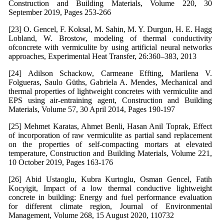
Construction and Building Materials, Volume 220, 30
September 2019, Pages 253-266
[23] O. Gencel, F. Koksal, M. Sahin, M. Y. Durgun, H. E. Hagg
Lobland, W. Brostow, modeling of thermal conductivity
ofconcrete with vermiculite by using artificial neural networks
approaches, Experimental Heat Transfer, 26:360–383, 2013
[24] Adilson Schackow, Carmeane Effting, Marilena V.
Folgueras, Saulo Güths, Gabriela A. Mendes, Mechanical and
thermal properties of lightweight concretes with vermiculite and
EPS using air-entraining agent, Construction and Building
Materials, Volume 57, 30 April 2014, Pages 190-197
[25] Mehmet Karatas, Ahmet Benli, Hasan Anil Toprak, Effect
of incorporation of raw vermiculite as partial sand replacement
on the properties of self-compacting mortars at elevated
temperature, Construction and Building Materials, Volume 221,
10 October 2019, Pages 163-176
[26] Abid Ustaoglu, Kubra Kurtoglu, Osman Gencel, Fatih
Kocyigit, Impact of a low thermal conductive lightweight
concrete in building: Energy and fuel performance evaluation
for different climate region, Journal of Environmental
Management, Volume 268, 15 August 2020, 110732