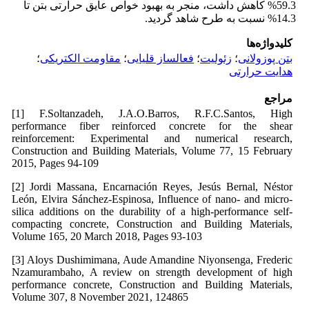
59.3% کاهش داشت، منجر به بهبود خواص عایق حرارتی بتن تا
14.3% نسبت به طرح شاهد گردید.
کلیدواژه‌ها
بتن پوزولانی
؛
زئولیت
؛
فعالساز قلیایی
؛
مقاومت الکتریکی
؛
هدایت حرارتی
مراجع
[1] F.Soltanzadeh, J.A.O.Barros, R.F.C.Santos, High
performance fiber reinforced concrete for the shear
reinforcement: Experimental and numerical research,
Construction and Building Materials, Volume 77, 15 February
2015, Pages 94-109
[2] Jordi Massana, Encarnación Reyes, Jesús Bernal, Néstor
León, Elvira Sánchez-Espinosa, Influence of nano- and micro-
silica additions on the durability of a high-performance self-
compacting concrete, Construction and Building Materials,
Volume 165, 20 March 2018, Pages 93-103
[3] Aloys Dushimimana, Aude Amandine Niyonsenga, Frederic
Nzamurambaho, A review on strength development of high
performance concrete, Construction and Building Materials,
Volume 307, 8 November 2021, 124865