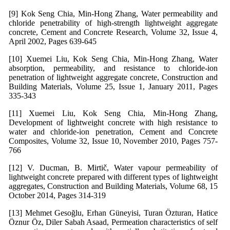
[9] Kok Seng Chia, Min-Hong Zhang, Water permeability and
chloride penetrability of high-strength lightweight aggregate
concrete, Cement and Concrete Research, Volume 32, Issue 4,
April 2002, Pages 639-645
[10] Xuemei Liu, Kok Seng Chia, Min-Hong Zhang, Water
absorption, permeability, and resistance to chloride-ion
penetration of lightweight aggregate concrete, Construction and
Building Materials, Volume 25, Issue 1, January 2011, Pages
335-343
[11] Xuemei Liu, Kok Seng Chia, Min-Hong Zhang,
Development of lightweight concrete with high resistance to
water and chloride-ion penetration, Cement and Concrete
Composites, Volume 32, Issue 10, November 2010, Pages 757-
766
[12] V. Ducman, B. Mirtič, Water vapour permeability of
lightweight concrete prepared with different types of lightweight
aggregates, Construction and Building Materials, Volume 68, 15
October 2014, Pages 314-319
[13] Mehmet Gesoğlu, Erhan Güneyisi, Turan Özturan, Hatice
Öznur Öz, Diler Sabah Asaad, Permeation characteristics of self