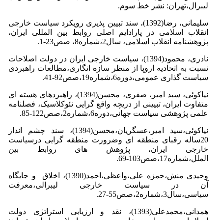
لیبرال،تهران: نشر خط سوم.
سلیمانی، رضا(1392)، سند تبیین پذیری رویکرد سیاست خارجی
انقلاب اسلامی در پارادایم اصلی روابط بین المللی ایران،
پژوهشنامه انقلاب اسلامی، سال2،شماره8، صص23-1.
نادری، محمود(1394)، سیاست خارجی ایران در دولت اصلاحات
نسبت به اتحادیه اروپا از منظر سازه انگاری،مطالعات راهبردی
سیاست گذاری عمومی،دوره6،شماره19،صص92-41.
نیاکوئی، سید امیر، صفری، محسن(1394)، راهبردهای هسته ای
متفاوت ایران، تبیینی از دریچه واقع گرایی نئوکلاسیک، فصلنامه
علمی پژوهشی سیاست جهانی،دوره6،شماره2،صص122-85.
نیاکوئی،سید امیر،عسگریان،محسن(1394)، سند چشم انداز
20ساله رقباى منطقه اى وضرورت منطقه گرایی درسیاست
خارجی ایران، پژوهش های روابط بین
الملل،شماره17،صص103-69.
وحیدی منش،حمزه علی،واعظی،احمد(1390)، اخلاق و جایگاه
آن در سیاست خارجی لیبرالی،معرفت
سیاسی،سال3،شماره2،صص55-27.
همدانی،محمدعلی(1393)، نقد و ارزیابی استراتژی دولت