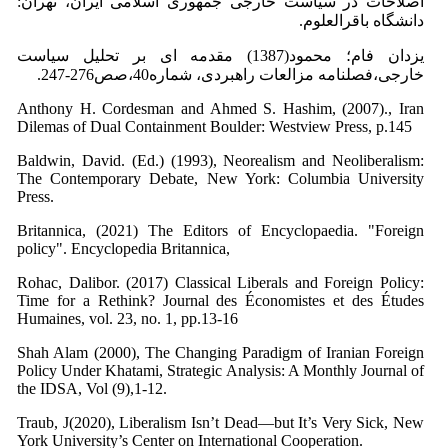
اصلاحات در سیاست خارجی جمهوری اسلامی ایران، تهران:
دانشگاه باقرالعلوم.
یزدان فام؛ محمود(1387) مقدمه ای بر تحلیل سیاست
خارجی،فصلنامه مزالعات راهبردی، شماره40،صص276-247.
Anthony H. Cordesman and Ahmed S. Hashim, (2007)., Iran
Dilemas of Dual Containment Boulder: Westview Press, p.145
Baldwin, David. (Ed.) (1993), Neorealism and Neoliberalism:
The Contemporary Debate, New York: Columbia University
Press.
Britannica, (2021) The Editors of Encyclopaedia. "Foreign
policy". Encyclopedia Britannica,
Rohac, Dalibor. (2017) Classical Liberals and Foreign Policy:
Time for a Rethink? Journal des Économistes et des Études
Humaines, vol. 23, no. 1, pp.13-16
Shah Alam (2000), The Changing Paradigm of Iranian Foreign
Policy Under Khatami, Strategic Analysis: A Monthly Journal of
the IDSA, Vol (9),1-12.
Traub, J(2020), Liberalism Isn’t Dead—but It’s Very Sick, New
York University’s Center on International Cooperation.