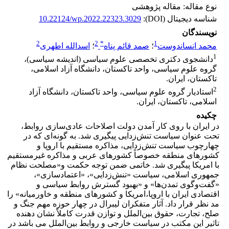
نوع مقاله: مقاله پژوهشی
شناسه دیجیتال (DOI):
10.22124/wp.2022.22323.3029
نویسندگان
2
2
*
1
محمد انساندوست
؛
صمد قائم پناه
؛
اسدالله اطهری
1
دانشجوی دکتری تخصصی علوم سیاسی (اندیشه سیاسی)،
گروه علوم سیاسی، واحد تاکستان، دانشگاه آزاد اسلامی،
تاکستان، ایران.
2
استادیار گروه علوم سیاسی، واحد تاکستان، دانشگاه آزاد
اسلامی، تاکستان، ایران.
چکیده
در ایران با روی کار آمدن دولت اصلاحات عادی‌سازی روابط،
تحت عنوان سیاست تنش‌زدایی پیگیری شد. به گونه‌ای که در
چهارچوب سیاست تنش‌زدایی، مذاکره مستقیم با اروپا و
کشورهای منطقه خصوصاً کشورهای عربی و مذاکره غیرمستقیم
با امریکا پیگیری شد. خاتمی ضمن توجه حکمت و«مصلحت نظام
جمهوری اسلامی، سیاست «تنش‌زدایی»، «اعتمادسازی»،
«گفت‌وگوی تمدن‌ها» و «بهبود گسترش روابط سیاسی و
اقتصادی ایران با اروپا،امریکا و کشورهای منطقه و خاورمیانه» را
مد نظر قرار داد. آثار متفکران لیبرال در چهار حوزه مهم جنگ و
صلح، تجارت، حقوق بین‌الملل و توازن قدرت کاملاً نشان دهنده
تاثیر این مکتب در سیاست خارجی و روابط بین‌الملل می باشد در