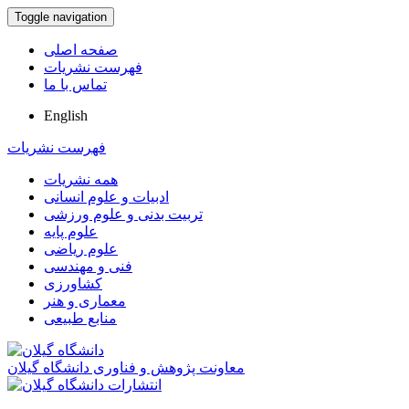
Toggle navigation
صفحه اصلی
فهرست نشریات
تماس با ما
English
فهرست نشریات
همه نشریات
ادبیات و علوم انسانی
تربیت بدنی و علوم ورزشی
علوم پایه
علوم ریاضی
فنی و مهندسی
کشاورزی
معماری و هنر
منابع طبیعی
معاونت پژوهش و فناوری دانشگاه گیلان