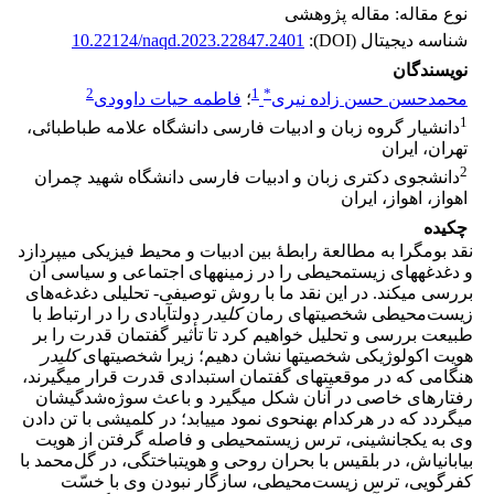
نوع مقاله: مقاله پژوهشی
شناسه دیجیتال (DOI):
10.22124/naqd.2023.22847.2401
نویسندگان
2
1
*
محمدحسن حسن زاده نیری
؛
فاطمه حیات داوودی
1
دانشیار گروه زبان و ادبیات فارسی دانشگاه علامه طباطبائی،
تهران، ایران
2
دانشجوی دکتری زبان و ادبیات فارسی دانشگاه شهید چمران
اهواز، اهواز، ایران
چکیده
نقد بوم­گرا به مطالعة رابطۀ بین ادبیات و محیط فیزیکی می­پردازد
و دغدغه­های زیست­محیطی را در زمینه­های اجتماعی و سیاسی آن
بررسی می­کند. در این نقد ما با روش توصیفی- تحلیلی دغدغه‌های
زیست‌محیطی شخصیت­های رمان
کلیدر
دولت­آبادی را در ارتباط با
طبیعت بررسی و تحلیل خواهیم کرد تا تأثیر گفتمان­ قدرت را بر
هویت اکولوژیکی شخصیت­ها نشان دهیم؛ زیرا شخصیت­های
کلیدر
هنگامی که در موقعیت­های گفتمان استبدادی قدرت قرار می­گیرند،
رفتارهای خاصی در آنان شکل­ می­گیرد و باعث سوژه‌شدگی­شان
می­گردد که در هرکدام به­نحوی نمود می­یابد؛ در کلمیشی با تن دادن
وی به یکجانشینی، ترس زیست­محیطی و فاصله گرفتن از هویت
بیابانی­اش، در بلقیس با بحران روحی و هویت­باختگی، در گل‌محمد با
کفرگویی، ترس زیست‌محیطی، سازگار نبودن وی با خسّت