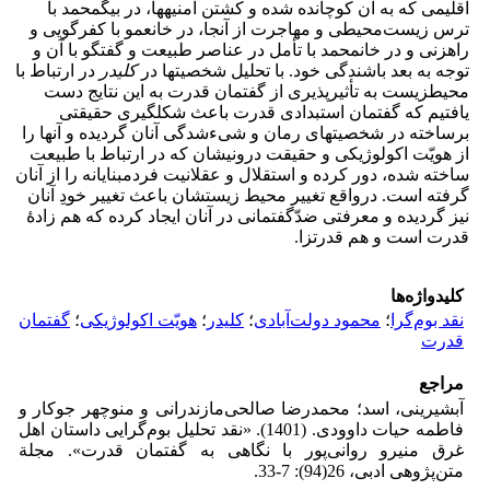
اقلیمی که به آن کوچانده شده­ و کشتن امنیه­ها، در بیگ­محمد با
ترس زیست‌محیطی و مهاجرت از آ­نجا، در خان­عمو با کفرگویی و
راهزنی و در خان­محمد با تأمل در عناصر طبیعت و گفتگو با آن و
توجه به بعد باشندگی خود. با تحلیل شخصیت­ها در
کلیدر
در ارتباط با
محیط­زیست به تأثیرپذیری از گفتمان قدرت به این نتایج دست
یافتیم که گفتمان­ استبدادی قدرت باعث شکل­گیری حقیقتی
برساخته در شخصیت­های رمان و شیء­شدگی آنان گردیده و آنها را
از هویّت اکولوژیکی­ و حقیقت درونی­شان که در ارتباط با طبیعت
ساخته شده، دور کرده و استقلال و عقلانیت فردمبنایانه را از آنان
گرفته است. درواقع تغییر محیط زیستشان باعث تغییر خودِ آنان
نیز گردیده و معرفتی ضدّگفتمانی در آنان ایجاد کرده ­که هم زادۀ
قدرت است و هم قدرت­زا.
کلیدواژه‌ها
نقد بوم‌گرا
؛
محمود دولت‌آبادی
؛
کلیدر
؛
هویّت اکولوژیکی
؛
گفتمان
قدرت
مراجع
آبشیرینی، اسد؛ محمدرضا صالحی‌مازندرانی و منوچهر جوکار و
فاطمه حیات داوودی. (1401). «نقد تحلیل بوم‌گرایی داستان اهل
غرق منیرو روانی‌پور با نگاهی به گفتمان قدرت». مجلة
متن‌پژوهی ادبی، 26(94): 7-33.