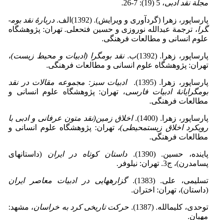
مجلة نقد ادبی
، 5 (19): 7-26.
پارساپور، زهرا (گردآوری و ویرایش). (1392)الف.
دربارۀ­ نقد بوم­
گرا
، ترجمة عبدالله نوروزی و حسین فتحعلی. تهران: پژوهشگاه
علوم انسانی و مطالعات فرهنگی.
پارساپور، زهرا. (1392)ب.
نقد بوم­گرا (ادبیات و محیط زیست)
،
تهران: پژوهشگاه علوم انسانی و مطالعات فرهنگی.
پارساپور، زهرا. (1395).
ادبیات سبز: مجموعه مقالات در نقد
بوم­گرایانۀ ادبیات فارسی
، تهران: پژوهشگاه علوم انسانی و
مطالعات فرهنگی.
پارساپور، زهرا. (1400).
اخلاق زمین(نقد متون عرفانی و ادبی با
رویکرد اخلاق زیست­محیطی)،
تهران: پژوهشگاه علوم انسانی و
مطالعات فرهنگی.
پاینده، حسین. (1390).
داستان کوتاه در ایران
(داستان­های
پسامدرن)، ج3. تهران:‌ نیلوفر.
تسلیمی، علی. (1383).
گزاره­هایی در ادبیات معاصر ایران
(داستان)، تهران: اختران.
توحدی، کلیم­الله. (1387).
حرکت تاریخی کرد به خراسان
، مشهد:
مهبان.