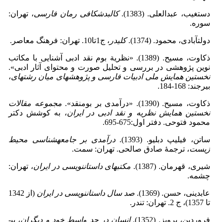
دستغیب، عبدالعلی. (1383).
کالبدشکافی رمان فارسی
، تهران:
سوره.
دولت­آبادی، محمود. (1374).
کلیدر
، ج1تا10. تهران: فرهنگ معاصر.
ذکاوت، مسیح. (1389). «نظریة بوم نقد ادبی آشنایی با مکاتب
نوین پژوهشی در بررسی و تحلیل صورت و محتوای آثار ادبی».
نخستین همایش ملی ادبیات فارسی و پژوهش­های میان رشته­ای
،
بیرجند: 168-184.
ذکاوت، مسیح. (1390). «درآمدی بر بوم­نقد».
مجموعه مقالات
نخستین همایش نظریه و نقد ادبی در ایران
، به کوشش دکتر
محمود فتوحی. دفتر اول:675-695.
ساتن، فیلیپ دبلیو. (1393).
درآمدی بر جامعه­شناسی محیط
زیست
، ترجمۀ صادق صالحی. تهران: سمت.
شیری، قهرمان. (1387).
مکتب­های داستان­نویسی در ایران
، تهران:
چشمه.
عابدینی، حسن. (1369).
صد سال داستان­نویسی در ایران
(از 1342
تا 1357)، ج 2. تهران: تندر.
فروردین، پرویز. (1352).
انسان در حد واسط خود و دیگران
، بی­