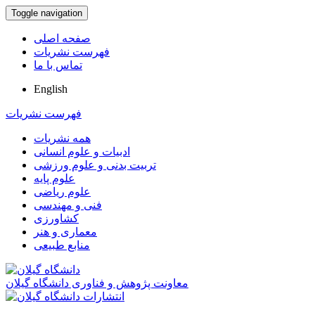
Toggle navigation
صفحه اصلی
فهرست نشریات
تماس با ما
English
فهرست نشریات
همه نشریات
ادبیات و علوم انسانی
تربیت بدنی و علوم ورزشی
علوم پایه
علوم ریاضی
فنی و مهندسی
کشاورزی
معماری و هنر
منابع طبیعی
معاونت پژوهش و فناوری دانشگاه گیلان