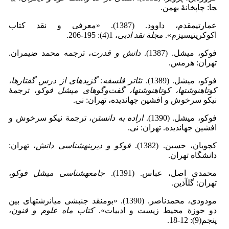
جا: چاپ­خانۀ بهمن.
عمارتی­مقدم، داوود. (1387). «معرفی و نقد کتاب
اکوکریتیسیزم».
مجلة نقد ادبی
، 1(4): 195-206.
فوکو، میشل. (1387).
دانش و قدرت
، ترجمه محمد ضیمران.
تهران: هرمس.
فوکو، میشل. (1389).
تئاتر فلسفه: گزیده­ای از درس گفتارها،
کوتاه­نوشت­ها، کوتاه­نوشت­ها، گفت‌وگوهای میشل فوکو
، ترجمۀ
نیکو سرخوش و افشین جهاندیده، تهران: نی.
فوکو، میشل. (1390).
اراده به دانستن
، ترجمة نیکو سرخوش و
افشین جهاندیده. تهران: نی.
کچویان، حسین. (1382).
فوکو و دیرینه­شناسی دانش
، تهران:
دانشگاه تهران.
محمدی اصل، عباس. (1391).
جامعه­شناسی میشل فوکو
،
تهران: گل­آذین.
مودودی، محمدناصر. (1390). «بوم­نقد جنبشی میان­رشته­ای بین
دو حوزة محیط زیست و ادبیات».
کتاب ماه علوم و فنون
،
پنجم(9): 12-18.