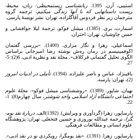
استیبی، آرن. 1395.
زبان­شناسی زیست­محیطی: زبان، محیط­
زیست داستان­هایی که با آنها زندگی می­کنیم
، ترجمه گروه
مترجمان زیر نظر فردوس آقاگل­زاده، تهران: نشر نویسۀ پارسی.
اسمارت، بری. (1385).
میشل فوکو
، ترجمة لیلا جوافشانی و
حسن چاوشیان. تهران: اختران.
اسماعیلی، زهرا و نگار مزاری. (1400). «بررسی گفتمان
اکوفمینیسم در رمان ره‌ش نوشته رضا امیرخانی براساس
الگوی تحلیل گفتمانی فرکلاف». مجلة نقد و نظریة ادبی، 6(2): 5-
27.
باقی­نژاد، عباس و ناصر علیزاده. (1394).
تأملی در ادبیات امروز
(2)
، تهران: پارسه.
بهیان، شاپور. (1389). «روش­شناسی میشل فوکو».
مجلۀ علوم
اجتماعی دانشگاه آزاد اسلامی واحد شوشتر
، سال چهارم(8): 1-
22.
پارساپور، زهرا (گردآوری و ویرایش). (1392)الف.
دربارۀ­ نقد بوم­
گرا
، ترجمة عبدالله نوروزی و حسین فتحعلی. تهران: پژوهشگاه
علوم انسانی و مطالعات فرهنگی.
پارساپور، زهرا. (1391). «نقد بوم­گرا، رویکردی نو در نقد ادبی».