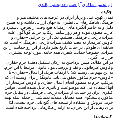
*
ابوالحسن شاکری
؛
حسن خدابخشی پالندی
چکیده
تمدن کهن، غنی و پربار ایران در عرصه های مختلف هنر و
فرهنگ، شاهکارهای بی نظیری به جهان ارزانی داشته و به همین
دلیل و به خاطر انگیزه های آزمندانه هیچ وقت از تعرض، دستبرد و
غارت مصون نبوده و هر روز شاهد ارتکاب جرایم گوناگون علیه
میراث تاریخی، فرهنگی هستیم. یکی از این جرایم، «حفاری و
کاوش غیرمجاز به قصد کشف میراث تاریخی، فرهنگی» است که
سابقه ای طولانی در حیات تاریخ بشر دارد. از این رو حمایت از این
میراث، خصوصاً حمایت کیفری همه جانبه، مورد توجه بیشتری
قرار می گیرد .
در این مقاله، ضمن پرداختن به ارکان تشکیل دهندۀ جرم حفاری
وکاوش غیرقانونی و نقد و بررسی مواد قانونی مرتبط با این جرم،
به این مهم می رسیم که؛ با ارتکاب هریک از افعال «حفاری» یا
«کاوش» جرم مذکور تحقق می یابد. قانونگذار برای وسیله ای که
مرتکب جرم به منظور انجام اعمال حفاری و کاوش غیرمجاز از
آنها استفاده می کند موضوعیت و تاثیری قایل نشده است. قوانین
کیفری ایران در حمایت از میراث تاریخی، فرهنگی در مقابل جرم
مذکور، پاسخگوی همه مسایل مبتلاٌبه نمیباشد، از جمله اینکه تهیه،
خرید، فروش و استفاده از نسخه های گنج یابی جرم نیست. لذا
برای رهایی از این بحران، به ارایه راهکارهایی پرداخته شده است.
کلیدواژه‌ها