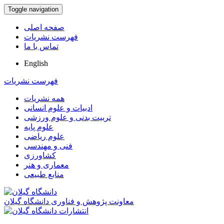
Toggle navigation
صفحه اصلی
فهرست نشریات
تماس با ما
English
فهرست نشریات
همه نشریات
ادبیات و علوم انسانی
تربیت بدنی و علوم ورزشی
علوم پایه
علوم ریاضی
فنی و مهندسی
کشاورزی
معماری و هنر
منابع طبیعی
معاونت پژوهش و فناوری دانشگاه گیلان