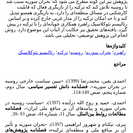
پژوهش نیز این گونه مطرح می شود که: بحران سوریه سبب شد
تا روسیه تلاش کند که ترکیه را از بازیگری فعال که قابلیت
کارشکنی در مسائل منطقه‌ای را دارد، به بازیگری همسو تبدیل
کند و تا حد امکان ترکیه را از مدار غربی خارج کرده و بر اساس
رئالیسم نئوکلاسیک راهبرد همکاری جویانه‌ای را با ترکیه در پیش
گیرد. یافته‌های تحقیق نیز حکایت از اثبات این موضوع دارد. روش
انجام این پژوهش توصیفی- تحلیلی می باشد.
کلیدواژه‌ها
راهبرد
؛
بحران سوریه
؛
روسیه
؛
ترکیه
؛
رئالیسم نئوکلاسیک
مراجع
احمدی یقین، محمدرضا (1399)، «تبیین سیاست خارجی روسیه
در بحران سوریه»،
فصلنامه دانش
تفسیر سیاسی
، سال دوم،
شماره پنجم، صص 149-114.
احمدی، حمید و روح الله درآینده (1397)، «سیاست روسیه در
بحران سوریه و پیامدهای آن بر منافع ملی ایران»،
فصلنامه
مطالعات روابط بین‌الملل
، سال 11، شماره 44، صص 93 -39.
ببری، نیکنام و شهروز ابراهیمی (1397)، «بحران سوریه و تأثیر
آن بر منافع ملی و منطقه‌ای ترکیه
»، فصلنامه پژوهش‌های