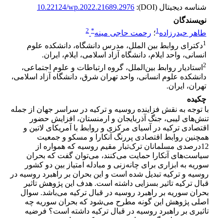
شناسه دیجیتال (DOI):
10.22124/wp.2022.21689.2976
نویسندگان
2
*
1
طاهر حیدرزاده
؛
رحمت حاجی مینه
1
دکترای روابط بین الملل، مدرس دانشگاه، دانشکده علوم
انسانی، واحد ایلام، دانشگاه آزاد اسلامی، ایلام، ایران.
2
استادیار روابط بین‌الملل، گروه ارتباطات و علوم اجتماعی،
دانشکده علوم انسانی، واحد تهران شرق، دانشگاه آزاد اسلامی،
تهران، ایران.
چکیده
با توجه به نقش فزاینده روسیه و ترکیه در سراسر جهان از جمله
تنش‌های لیبی، جنگ آذربایجان و ارمنستان، افزایش حضور
اقتصادی ترکیه در آسیای مرکزی و روابط با آمریکای لاتین و
همچنین روابط اقتصادی پررنگ آنکارا و مسکو و جمعیت
12درصدی مسلمانان ترک‌تبار مقیم روسیه که همواره از
سیاست‌های آنکارا حمایت می‌کنند، می‌توان گفت که بحران
سوریه به ابزاری برای چانه‌زنی و مبادله امتیاز بین دو کشور
روسیه و ترکیه تبدیل شده است و این بحران بر راهبرد روسیه در
قبال ترکیه تاثیر بسزایی داشته است. هدف این پژوهش تاثیر
بحران سوریه بر راهبرد روسیه در قبال ترکیه می‌باشد. سوال
اصلی پژوهش این گونه مطرح می‌شود که بحران سوریه چه
تاثیری بر راهبرد روسیه در قبال ترکیه داشته است؟ فرضیه