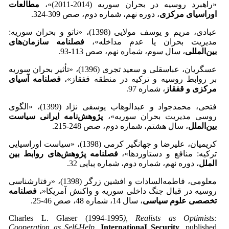
«راهبرد روسیه در بحران سوریه (2014-2011)»،
مطالعات
اوراسیای مرکزی
، دوره نهم، شماره دوم، صص 309-324.
عبادی، مریم و یوسف مولایی (1398)، «ناتو و بحران سوریه:
مدیریت بحران یا عدم مداخله»،
فصلنامه سازمان‌های
بین‌المللی
، سال سوم، شماره نهم، صص 113-93.
عسگریان، عباسقلی و سعید تجری (1396)، «تأثیر بحران سوریه
بر روابط روسیه و ترکیه در منطقه قفقاز»،
فصلنامه آسیای
مرکزی و قفقاز
، شماره 97.
فتحی، محمدجواد و عبدالوهاب یوسفی نژاد (1399)، «الگوی
روسی مدیریت بحران سوریه»،
پژوهش‌نامه ایرانی سیاست
بین‌الملل
، سال هشتم، شماره دوم، صص 248-215.
کریمیان، علیرضا و جهانگیر کرمی (1398)، «سیاست اوراسیایی
ترکیه: منافع و دستاوردها»،
فصلنامه پژوهش‌های روابط بین
الملل
، دوره نهم، شماره دوم، شماره پیاپی 32.
معلومی، فاطمه‌السادات و افشین زرگر (1398)، «رفتارشناسی
روسیه در قبال جنگ داخلی سوریه و واکنش آمریکا«،
فصلنامه
تخصصی علوم سیاسی
، سال 14، شماره 48، صص 46-25.
Charles L. Glaser (1994-1995
), Realists as Optimists:
Cooperation as Self-Help
,
InternationaI Security
, published