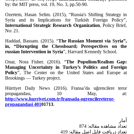
by: the MIT press, vol. 19, No. 3, pp.50-90.
Ozertem, Hasan Selim. (2015), “Russia's Shifting Strategy in
Syria and its Implications for Turkish Foreign Policy”,
International Strategic Research Organization
, Policy Brief,
No: 21.
Haddad, Bassam. (2015). “
The Russian Moment via Syria”,
in, “Disrupting the Chessboard; Perespectives on the
russian Intervention in Syria
”, Harvard Kennedy School.
Onar, Nora Fisher. (2016). “
The Populism/Realism Gap:
Managing Uncertainty in Turkey’s Politics and Foreign
Policy
”, The Center on the United States and Europe at
Brookings — Turkey project.
Hürriyet Daily News (2016). Fransa’da uğrencilere teror
propagandası, 10 May, at:
http://www.hurriyet.com.tr/fransada-ogrencilereteror-
propagandasi 401
01713
.
آمار
تعداد مشاهده مقاله: 874
تعداد دریافت فایل اصل مقاله: 419