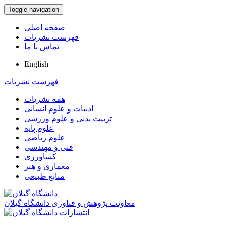
Toggle navigation
صفحه اصلی
فهرست نشریات
تماس با ما
English
فهرست نشریات
همه نشریات
ادبیات و علوم انسانی
تربیت بدنی و علوم ورزشی
علوم پایه
علوم ریاضی
فنی و مهندسی
کشاورزی
معماری و هنر
منابع طبیعی
معاونت پژوهش و فناوری دانشگاه گیلان