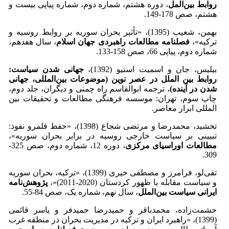
روابط بین‌المل
، دوره هشتم، شماره دوم، شماره پیاپی بیست و
هشتم، صص 178-149.
بهمن، شعیب (1395)، «تأثیر بحران سوریه بر روابط روسیه و
ترکیه»،
فصلنامه مطالعات راهبردی جهان اسلام
، سال هفدهم،
شماره دوم، پیاپی 66، صص 158-133.
بیلیس، جان و اسمیت استیو (1392)،
جهانی شدن سیاست:
روابط بین الملل در عصر نوین (موضوعات بین‌المللی، جهانی
شدن در آینده)
، ترجمه ابوالقاسم راه چمنی و دیگران، جلد دوم،
چاپ سوم، تهران: موسسه فرهنگی مطالعات و تحقیقات بین
المللی ابرار معاصر.
تخشید، محمدرضا و مرتضی شجاع (1398)، «حفظ قلمرو نفوذ:
تبیینی بر سیاست خارجی روسیه در برابر بحران سوریه»،
مطالعات اوراسیای مرکزی
، دوره 12، شماره دوم، صص 325-
309.
تقی‌لو، فرامرز و مصطفی خیری (1399)، «ترکیه، بحران سوریه
و سیاست مقابله با ظهور کردستان (2020-2011)»،
پژوهش‌نامه
ایرانی سیاست بین‌الملل
، سال نهم، شماره یک، صص 84-55.
حشمت‌زاده، محمدباقر و حمیدرضا حمیدفر و یاسر قائمی
(1399)، «راهبرد ایران و ترکیه در مدیریت بحران در منطقه غرب