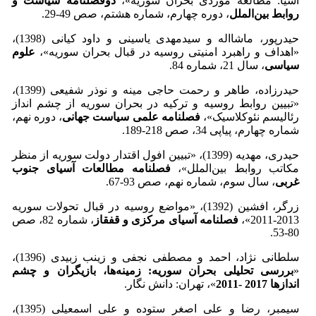
آسیا: مطالعه موردی بحران سوریه»،
دوفصلنامه سیاست و
روابط بین‌الملل
، دوره چهارم، شماره هشتم، صص 49-29.
حیدرپور، ماشااله و سیدمهدی یاسینی و داود کیانی (1398)،
«اهداف و راهبرد امنیتی روسیه در قبال بحران سوریه»،
علوم
سیاسی
، سال 21، شماره 84.
حیدرزاده، طاهر و رحمت حاجی مینه و نوذر شفیعی (1399)،
«تبیین روابط روسیه و ترکیه در بحران سوریه از چشم انداز
رئالیسم نئوکلاسیک»،
فصلنامه علمی سیاست جهانی
، دوره نهم،
شماره چهارم، پیاپی 34، صص 218-189.
حیدری، مهدیه (1399)، «تبیین افول اقتدار دولت سوریه از منظر
مکاتب روابط بین‌الملل»،
فصلنامه مطالعات آسیای جنوب
غربی
، سال سوم، شماره نهم، صص 93-67.
زرگر، افشین (1392)، «مواضع روسیه در قبال تحولات سوریه
2013-2011»،
فصلنامه آسیای مرکزی و قفقاز
، شماره 82، صص
80-53.
سلطانی نژاد، احمد و مصطفی نجفی و زینب زبیدی (1396)،
«
بررسی تحلیلی بحران سوریه: زمینه‌ها، بازیگران و چشم
اندازها 2017 -2011
»، تهران: دانش نگار.
سیمبر، رضا و علی اصغر ستوده و علی اسمعیلی (1395)،