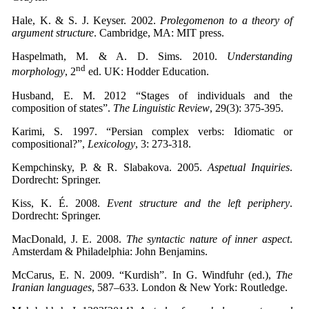
Hale, K. & S. J. Keyser. 2002.
Prolegomenon to a theory of
argument structure
. Cambridge, MA: MIT press.
Haspelmath, M. & A. D. Sims. 2010.
Understanding
nd
morphology
, 2
ed. UK: Hodder Education.
Husband, E. M. 2012 “Stages of individuals and the
composition of states”.
The Linguistic Review
, 29(3): 375-395.
Karimi, S. 1997. “Persian complex verbs: Idiomatic or
compositional?”,
Lexicology
, 3: 273-318.
Kempchinsky, P. & R. Slabakova. 2005.
Aspetual Inquiries
.
Dordrecht: Springer.
Kiss, K. É. 2008.
Event structure and the left periphery
.
Dordrecht: Springer.
MacDonald, J. E. 2008.
The syntactic nature of inner aspect
.
Amsterdam & Philadelphia: John Benjamins.
McCarus, E. N. 2009. “Kurdish”. In G. Windfuhr (ed.),
The
Iranian languages
, 587–633. London & New York: Routledge.