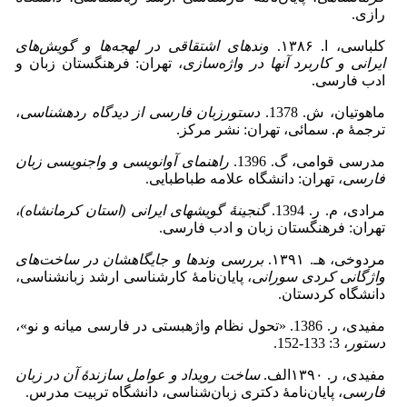
رازی.
کلباسی، ا. ۱۳۸۶.
وندهای اشتقاقی در لهجه‌ها و گویش‌های
ایرانی و کاربرد آنها در واژه‌سازی
، تهران: فرهنگستان زبان و
ادب فارسی.
ماهوتیان، ش. 1378.
دستورزبان فارسی از دیدگاه رده­شناسی
،
ترجمۀ م. سمائی، تهران: نشر مرکز.
مدرسی قوامی، گ. 1396.
راهنمای آوانویسی و واج­نویسی زبان
فارسی
، تهران: دانشگاه علامه طباطبایی.
مرادی، م. ر. 1394.
گنجینۀ گویش­های ایرانی (استان کرمانشاه)
،
تهران: فرهنگستان زبان و ادب فارسی.
مردوخی، هـ. ۱۳۹۱.
بررسی وندها و جایگاهشان در ساخت‌های
واژگانی کردی سورانی
، پایان‌نامۀ کارشناسی ارشد زبان­شناسی،
دانشگاه کردستان.
مفیدی، ر. 1386. «تحول نظام واژه­بستی در فارسی میانه و نو»،
دستور
، 3: 133-152.
مفیدی، ر. ۱۳۹۰الف.
ساخت رویداد و عوامل سازندۀ آن در زبان
فارسی
، پایان‌نامۀ دکتری زبان‌شناسی، دانشگاه تربیت مدرس.