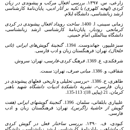
زارعی، س. ۱۳۹۷.
بررسی افعال مرکب و پیشوندی در زبان
کردی (لهجه‌ کلهری) با تکیه بر آثار ادبی
، پایان‌نامۀ کارشناسی
ارشد زبان­شناسی، دانشگاه ایلام.
زمانی سیبنی، ا. 1400.
ساخت رویداد افعال پیشوندی در کردی
کرمانجی رودبار
، پایان‌نامۀ کارشناسی ارشد زبان­شناسی،
دانشگاه بین­المللی امام خمینی.
سبزعلیپور، جهاندوست. 1394.
گنجینۀ گویش‌های ایرانی (تاتی
خلخال)
، تهران: فرهنگستان زبان و ادب فارسی.
شرفکندی، ع. 1369.
فرهنگ کردی-فارسی
، تهران: سروش.
شقاقی، و. 1386.
مبانی صرف
، تهران: سمت.
طاهری، ح. 1386. «بررسی تحلیلی و تاریخی فعل­های پیشوندی در
زبان فارسی»،
نشریة دانشکدة ادبیات دانشگاه شهید باهنر
کرمان
، 21 (پیاپی 18): 113-135.
علی­یاری بابلقانی، سلمان. 1396.
گنجینۀ گویش­های ایرانی (هفت
گویش از حاشیۀ زاگرس)
، تهران: فرهنگستان زبان و ادب
فارسی.
کبودی، ف. ۱۳۹۰.
بررسی ساختار فعل در گویش کردی
کرمانشاهی
، پایان‌نامۀ کارشناسی ارشد زبان­شناسی، دانشگاه