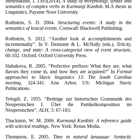
Mehrbakhsh, I. 1393[2014].
A study of morphology,
syntax and
semantics of complex
verbs in Kurmanji Kurdish
. M.A thesis in
Linguistics, Payame Noor University.
Rothstein, S. D. 2004.
Structuring events: A study in the
semantics of lexical events
. Cornwall: Blackwell Publishing.
Rothstein, S. 2012. “Another look at accomplishments and
incrementality”. In V. Demonte & L. McNally (eds.),
Telicity,
change, and state: A cross-categorial view of event structure
,
60-102. Oxford: Oxford University Press.
Slabakova, R. 2005. “Perfective prefixes: What they are, what
flavors they come in, and how they are acquired?” In
Formal
approaches to Slavic linguistics 13: The South Carolina
meeting,
324-341. Ann Arbor, US: Michigan Slavic
Publications.
Telegdi, Z. 1955. “Beiträge zur historischen Grammatik des
Neupersischen I. Über die Partikelkomposition im
Neupersischen”.
ALH
, 5: 67-183.
Thackston, W. M. 2006.
Kurmanji Kurdish: A reference guide
with selected readings
. New York: Renas Media.
Thompson, E. 2005.
Time in natural language: Syntactic