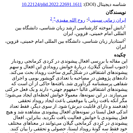
شناسه دیجیتال (DOI):
10.22124/plid.2022.22691.1611
نویسندگان
2
*
1
ایران زمانی سیبنی
؛
روح الله مفیدی
1
دانش آموخته کارشناسی ارشد زبان شناسی، دانشگاه بین
المللی امام خمینی، قزوین، ایران
2
استادیار زبان شناسی، دانشگاه بین المللی امام خمینی، قزوین،
ایران
چکیده
این مقاله با بررسی افعال پیشوندی در کردی کرمانجی رودبار
(جنوب استان گیلان)، دربارۀ خوانش رویدادیِ این افعال و سهم
پیشوندهای اشتقاقی در شکل‌گیری ساخت رویداد بحث می‌کند.
داده‌های پژوهش در مصاحبه با تعدادی گویشور بومی و اجرای
شفاهی پرسشنامه گردآوری شد. یافته‌ها حاکی از آن است که
پیشوندهای اشتقاقی غالبا «مفهوم جهتی» دارند و یک فعل حرکتی
می‌سازند. در این نمونه‌ها، معمولا خوانش لحظه‌ای ایجاد می‌شود؛
مگر آنکه بافت زبانی یا موقعیتی باعث ایجاد رویداد تحققی
(هدفمند و دارای قابلیت دیرش) شود. از سوی دیگر، فقط تعداد
اندکی فعل ایستا در نمونه‌های افعال پیشوندی مشاهده شد و هیچ
فعل پیشوندی با خوانش فعالیت یافت نگردید. بنابراین، افعال
پیشوندی در کردی کرمانجی گیلان می‌توانند در معناهای مختلف
خود فقط سه گونۀ رویداد ایستا، حصولی و تحققی را بیان کنند.