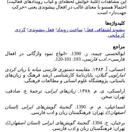
این مشاهدات (غلبۀ خوانش لحظه‌ای و غیاب رویدادهای فعالیت)
احتمالا همسو با معنای غالب در افعال پیشوندی یعنی «حرکتِ
جهت‌دار» است.
کلیدواژه‌ها
پیشوند اشتقاقی فعل
؛
ساخت رویداد
؛
فعل پیشوندی
؛
کردی
کرمانجی
مراجع
ابوالحسنی چیمه، ز. 1390. «انواع نمود واژگانی در افعال
فارسی»،
ادب فارسی
، 193: 101-120.
احسانی، آ. ۱۳۸۴.
مقایسه دستوری فارسی میانه با زبان کردی
امارلویی گیلان
، پایان‌نامۀ کارشناسی ارشد فرهنگ و زبان‌‌های
باستانی، پژوهشگاه علوم انسانی و مطالعات فرهنگی.
ارانسکی، ی. م. ۱۳۷۸.
زبان‌‌های ایرانی
، ترجمۀ ع. صادقی،
تهران: سخن.
اسماعیلی، م. م. 1390.
گنجینۀ گویش‌های ایرانی (استان
اصفهان1)
، تهران: فرهنگستان زبان و ادب فارسی.
برجیان، ح. 1394.
گنجینۀ گویش‌های ایرانی (استان اصفهان2)
،
تهران: فرهنگستان زبان و ادب فارسی.