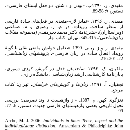
مفیدی، ر. ۱۳۹۰ب. «بودن و داشتن: دو فعل ایستای فارسی»،
دستور
، ۷: 58-89.
مفیدی، ر. ۱۳۹۶. «تمایز لازم-متعدی در فعل‌های سادۀ فارسی
از منظر ساخت رویداد». در م. ر. رضوی و م. صناعتی
(ویراستاران)،
جشن‌نامۀ دکتر محمد دبیرمقدم (مجموعه مقالات
زبان‌شناختی)
، 315-345. تهران: کتاب بهار.
مفیدی، ر. و ز. ربانی. 1399. «تعامل خوانش ماضی نقلی با گونۀ
رویداد افعال ساده در زبان فارسی»،
پژوهش­های زبان­شناسی
،
22: 201-216.
ملکیان، ک. ۱۳۹۲.
ساختمان فعل در گویش کردی دینوری
،
پایان‌نامۀ کارشناسی ارشد زبان‌شناسی، دانشگاه رازی.
نجفیان، آ. ۱۳۹۱.
زبان‌‌ها و گویش‌های خراسان
، تهران: کتاب
مرجع.
نغزگوی کهن، م. 1387. «از واژه­بست تا وند تصریفی: بررسی
تحول تاریخی بعضی واژه­بست­های فارسی جدید»،
دستور
، 6: 77-
99.
Arche, M. J. 2006.
Individuals in time: Tense, aspect and the
individual/stage distinction
. Amsterdam & Philadelphia: John