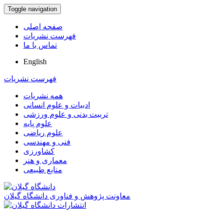
Toggle navigation
صفحه اصلی
فهرست نشریات
تماس با ما
English
فهرست نشریات
همه نشریات
ادبیات و علوم انسانی
تربیت بدنی و علوم ورزشی
علوم پایه
علوم ریاضی
فنی و مهندسی
کشاورزی
معماری و هنر
منابع طبیعی
معاونت پژوهش و فناوری دانشگاه گیلان