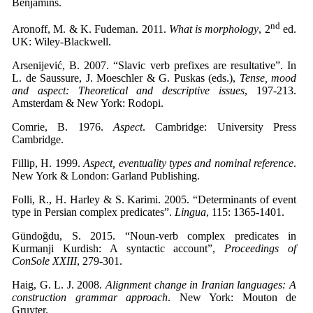
Benjamins.
nd
Aronoff, M. & K. Fudeman. 2011.
What is morphology
, 2
ed.
UK: Wiley-Blackwell.
Arsenijević, B. 2007. “Slavic verb prefixes are resultative”. In
L. de Saussure, J. Moeschler & G. Puskas (eds.),
Tense, mood
and aspect: Theoretical and descriptive issues
, 197-213.
Amsterdam & New York: Rodopi.
Comrie, B. 1976.
Aspect
. Cambridge: University Press
Cambridge.
Fillip, H. 1999.
Aspect, eventuality types and nominal reference
.
New York & London: Garland Publishing.
Folli, R., H. Harley & S. Karimi. 2005. “Determinants of event
type in Persian complex predicates”.
Lingua
, 115: 1365-1401.
Gündoğdu, S. 2015. “Noun-verb complex predicates in
Kurmanji Kurdish: A syntactic account”,
Proceedings of
ConSole XXIII
, 279-301.
Haig, G. L. J. 2008.
Alignment change in Iranian languages: A
construction grammar approach
. New York: Mouton de
Gruyter.