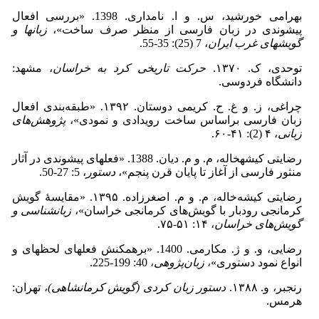
بهرامی خورشید، س. و ا. نامداری. 1398. «بررسی افعال
پیشوندی در زبان فارسی از منظر صرف ساخت»،
زبان­ها و
گویش­های غرب ایران
، 7 (25): 35-55.
توحدی، ک. ۱۳۷۰.
حرکت تاریخی کرد به خراسان
، مشهد:
دانشگاه فردوسی.
چراغی، ز. و غ. ح. کریمی دوستان. ۱۳۹۲. «طبقه‌بندی افعال
زبان فارسی براساس ساخت رویدادی و نمودی»،
پژوهش‌های
زبانی
، ۴ (2): ۴۱-۶۰.
رضایتی کیشه­خاله، م. و م. دیان. 1388. «فعل­های پیشوندی در آثار
منثور فارسی از آغاز تا پایان قرن پنجم»،
دستور
، 5: 27-50.
رضایتی کیشه‌خاله، م. و م. اصغرزاده. ۱۳۹۵. «مقایسۀ گویش
کرمانجی رودبار با گویش‌های کرمانجی خراسان»،
زبان­شناسی و
گویش‌های خراسان
، ۱۴: ۵۱-۷۵.
رضایی، و. و ژ. مکارمی. 1400. «برهم­کنش فعل­های لحظه­ای و
انواع نمود دستوری»،
زبان‌پژوهی
، 40: 199-225.
رنجبر، و. ۱۳۸۸.
دستور زبان کردی (گویش کرمانشاهی)
، تهران:
هرمس.