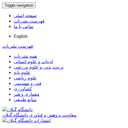
Toggle navigation
صفحه اصلی
فهرست نشریات
تماس با ما
English
فهرست نشریات
همه نشریات
ادبیات و علوم انسانی
تربیت بدنی و علوم ورزشی
علوم پایه
علوم ریاضی
فنی و مهندسی
کشاورزی
معماری و هنر
منابع طبیعی
معاونت پژوهش و فناوری دانشگاه گیلان