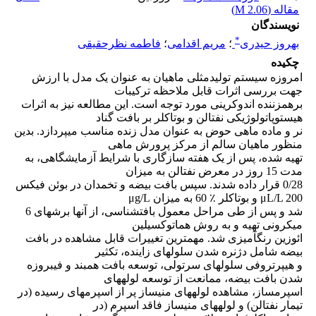
مقاله (
2.06 M
)
نویسندگان
*
بهروز حیدری
؛
مریم اقدامی
؛
فاطمه نظرحقیقی
چکیده
امروزه سیستم تولیدمثلی ماهیان به عنوان یک مدل با ارزش
جهت بررسی اثرات قابل ملاحظه ترکیبات
برهمزننده اندوکرینی مورد توجه است. این مطالعه نیز به اثرات
هیستوپاتولوژیکی نفتالن و بوتاکلر بر بافت گناد
نر و ماده ماهی حوض به عنوان مدل زنده مناسب میپردازد. بدین
منظور ماهیان سالم از مرکز پرورش ماهی
تهیه شده، پس از یک هفته سازگاری با شرایط آزمایشگاهی، به
مدت 15 روز در معرض نفتالن به میزان
0/28 قرار داده شدند. سپس بافت بیضه و تخمدان در بوئن فیکس
μL/L 200 و بوتاکلر ٪ 60 به میزان μg/L
شد و پس از طی مراحل معمول بافتشناسی، از آنها برشهای 6
میکرونی تهیه و به روش هماتوکسیلین
ائوزین رنگآمیزی شد. مهمترین تغییرات قابل مشاهده در بافت
بیضه شامل دژنره شدن سلولهای زاینده، تکثیر
و هیپرتروفی سلولهای سرتولی، توسعه بافت همبند و فیبروزه
شدن بافت بیضه، ممانعت از توسعه لولههای
اسپرمساز، مشاهده لولههای منیساز پر از اسپرمهای رسیده (در
تیمار نفتالن) و لولههای منیساز فاقد اسپرم (در