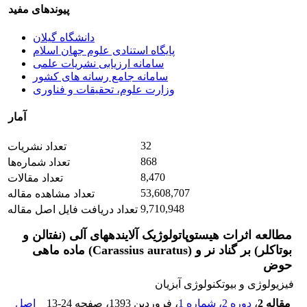
پیوندهای مفید
دانشگاه گیلان
پایگاه استنادی علوم جهان اسلام
سامانه ارزیابی نشریات علمی
سامانه جامع رسانه های کشور
وزارت علوم، تحقیقات و فناوری
آمار
32
تعداد نشریات
868
تعداد شماره‌ها
8,470
تعداد مقالات
53,608,707
تعداد مشاهده مقاله
9,710,948
تعداد دریافت فایل اصل مقاله
مطالعه اثرات هیستوپاتولوژیک آلایندههای آلی (نفتالن و
بوتاکلر) بر گناد نر و (Carassius auratus) ماده ماهی
حوض
فیزیولوژی و بیوتکنولوژی آبزیان
مقاله 2
،
دوره 2، شماره 1
، فروردین 1393
، صفحه
13-24
اصل