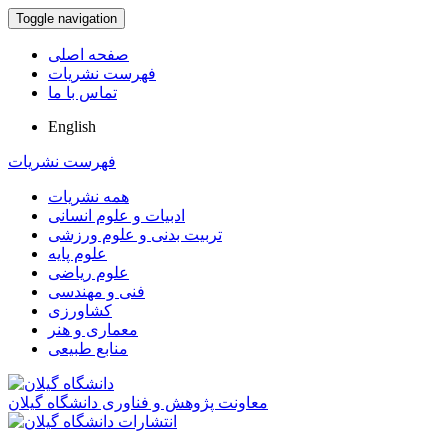
Toggle navigation
صفحه اصلی
فهرست نشریات
تماس با ما
English
فهرست نشریات
همه نشریات
ادبیات و علوم انسانی
تربیت بدنی و علوم ورزشی
علوم پایه
علوم ریاضی
فنی و مهندسی
کشاورزی
معماری و هنر
منابع طبیعی
معاونت پژوهش و فناوری دانشگاه گیلان