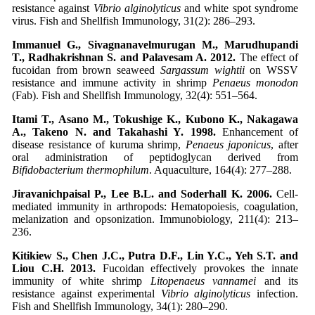
resistance against
Vibrio alginolyticus
and white spot syndrome
virus. Fish and Shellfish Immunology, 31(2): 286–293.
Immanuel G., Sivagnanavelmurugan
M., Marudhupandi
T., Radhakrishnan S. and Palavesam A. 2012.
The effect of
fucoidan from brown seaweed
Sargassum wightii
on WSSV
resistance and immune activity in shrimp
Penaeus monodon
(Fab). Fish and Shellfish Immunology, 32(4): 551–564.
Itami T., Asano M., Tokushige K., Kubono K., Nakagawa
A., Takeno N. and Takahashi Y. 1998.
Enhancement of
disease resistance of kuruma shrimp,
Penaeus japonicus
, after
oral administration of peptidoglycan derived from
Bifidobacterium thermophilum
. Aquaculture, 164(4): 277–288.
Jiravanichpaisal P., Lee B.L. and Soderhall K. 2006.
Cell-
mediated immunity in arthropods: Hematopoiesis, coagulation,
melanization and opsonization. Immunobiology, 211(4): 213–
236.
Kitikiew S., Chen J.C., Putra D.F., Lin Y.C., Yeh S.T. and
Liou C.H. 2013.
Fucoidan effectively provokes the innate
immunity of white shrimp
Litopenaeus vannamei
and its
resistance against experimental
Vibrio alginolyticus
infection.
Fish and Shellfish Immunology, 34(1): 280–290.