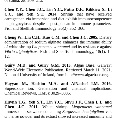
of China, 28: 209–215.
Chen Y.Y., Chen J.C., Lin Y.C., Putra D.F., Kitikiew S., Li
C.C. and Yeh S.T. 2014.
Shrimp that have received
carrageenan via immersion and diet exhibit immunocompetence
in phagocytosis despite a post-plateau in immune parameters.
Fish and Shellfish Immunology, 36(2): 352–366.
Cheng W., Liu C.H., Kuo C.M. and Chen J.C. 2005.
Dietary
administration of sodium alginate enhances the immune ability
of white shrimp
Litopenaeus vannamei
and its resistance against
Vibrio alginolyticus
. Fish and Shellfish Immunology, 18(1): 1–
12.
Guiry M.D. and Guiry G.M. 2013.
Algae Base. Galway:
World-Wide Electronic Publication. Retrieved March 11, 2021,
National University of Ireland, from http://www.algaebase.org.
Hayyan M., Hashim M.A. and AlNashef I.M. 2016.
Superoxide ion: Generation and chemical implications.
Chemical Reviews, 116(5): 3029–3085.
Huynh T.G., Yeh S.T., Lin Y.C., Shyu J.F., Chen L.L. and
Chen J.C. 2011.
White shrimp
Litopenaeus vannamei
immersed in seawater containing
Sargassum hemiphyllum
var.
chinense
powder and its extract showed increased immunity and