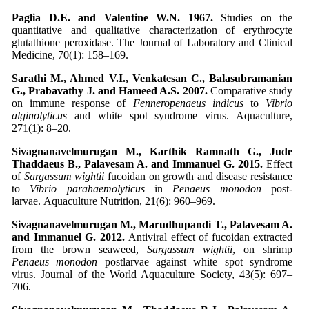
Paglia D.E. and Valentine W.N. 1967.
Studies on the
quantitative and qualitative characterization of erythrocyte
glutathione peroxidase. The Journal of Laboratory and Clinical
Medicine, 70(1): 158–169.
Sarathi M., Ahmed V.I., Venkatesan C., Balasubramanian
G., Prabavathy J. and Hameed A.S. 2007.
Comparative study
on immune response of
Fenneropenaeus indicus
to
Vibrio
alginolyticus
and white spot syndrome virus. Aquaculture,
271(1): 8–20.
Sivagnanavelmurugan M., Karthik Ramnath G., Jude
Thaddaeus B., Palavesam A. and Immanuel G. 2015.
Effect
of
Sargassum wightii
fucoidan on growth and disease resistance
to
Vibrio parahaemolyticus
in
Penaeus monodon
post‐
larvae. Aquaculture Nutrition, 21(6): 960–969.
Sivagnanavelmurugan M., Marudhupandi T., Palavesam A.
and Immanuel G. 2012.
Antiviral effect of fucoidan extracted
from the brown seaweed,
Sargassum wightii
, on shrimp
Penaeus monodon
postlarvae against white spot syndrome
virus. Journal of the World Aquaculture Society, 43(5): 697–
706.