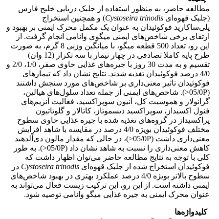
مطالعه حاضر، به منظور استفاده از جلبک دریایی خلیج فارس
(جلبک قهوه‌ای
trinodis
Cystoseira
) و همچنین استخراج
پلی‌ساکارید فوکوئیدان به عنوان یک مکمل محرک ایمنی بر بهبود و
ارتقای برخی شاخص‌های ایمنی میگوی وانامی انجام گرفت. از
این رو، تعداد 500 قطعه میگو، با میانگین وزنی 8 گرم، به صورت
طرح پایه کاملا تصادفی در چهار تیمار با سه تکرار (12 وان)
تقسیم و به مدت 30 روز با جیره‌های غذایی حاوی صفر، 1/0، 2/0 و
4/0 درصد فوکوئیدان تغذیه شدند. نتایج نشان داد که تیمارهای
فوکوئیدان تاثیر معنی‌داری بر شاخص‌های مورد سنجش داشتند
(05/0P<). شاخص‌های ایمنی از جمله تعداد سلول‌های هیالین،
گرانولار و هموسیت کل، آنیون سوپراکسید، فعالیت آنزیم‌های
فنول اکسیداز، سوپراکسید دیسموتاز، کاتالاز و گلوتاتیون
پراکسیداز در گروه‌های تغذیه شده با جیره غذایی حاوی سطوح
مختلف فوکوئیدان بویژه 4/0 درصد در مقایسه با شاهد افزایش
معنی‌داری داشت (05/0P<)، در حالی که مقدار مالون دی‌آلدهید
کاهش معنی‌داری را نسبت به شاهد نشان داد (05/0P<). به طور
کلی با توجه به نتایج مطالعه حاضر می‌توان اظهار داشت که
فوکوئیدان استخراج شده از جلبک قهوه‌ای
Cystoseira trinodis
در
سطوح بالاتر بویژه 4/0 درصد عملکرد بهتری در بهبود شاخص‌های
ایمنی داشته است. از این رو، این ترکیب زیست فعال می‌تواند به
عنوان محرک ایمنی به جیره غذایی میگو وانامی توصیه شود.
کلیدواژه‌ها