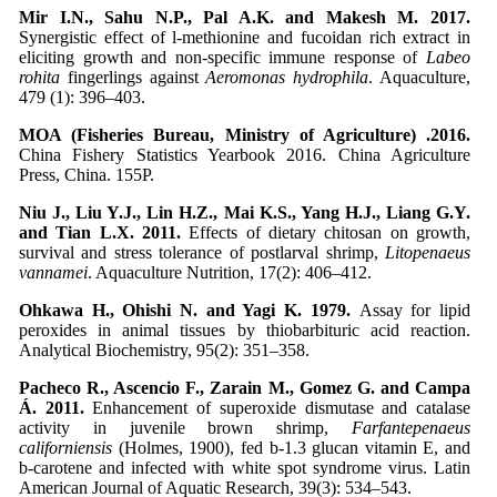
Mir I.N., Sahu N.P., Pal A.K. and Makesh M. 2017.
Synergistic effect of l-methionine and fucoidan rich extract in
eliciting growth and non-specific immune response of
Labeo
rohita
fingerlings against
Aeromonas hydrophila
. Aquaculture,
479 (1): 396–403.
MOA (Fisheries Bureau, Ministry of Agriculture) .2016.
China Fishery Statistics Yearbook 2016. China Agriculture
Press, China. 155P.
Niu J., Liu Y.J., Lin H.Z., Mai K.S., Yang H.J., Liang G.Y.
and Tian L.X. 2011.
Effects of dietary chitosan on growth,
survival and stress tolerance of postlarval shrimp,
Litopenaeus
vannamei
. Aquaculture Nutrition, 17(2): 406–412.
Ohkawa H., Ohishi N. and Yagi K. 1979.
Assay for lipid
peroxides in animal tissues by thiobarbituric acid reaction.
Analytical Biochemistry, 95(2): 351–358.
Pacheco R., Ascencio F., Zarain M., Gomez G. and Campa
Á. 2011.
Enhancement of superoxide dismutase and catalase
activity in juvenile brown shrimp,
Farfantepenaeus
californiensis
(Holmes, 1900), fed b-1.3 glucan vitamin E, and
b-carotene and infected with white spot syndrome virus. Latin
American Journal of Aquatic Research, 39(3): 534–543.