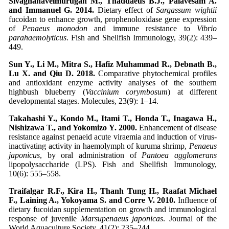
Sivagnanavelmurugan M., Thaddaeus B.J., Palavesam A.
and Immanuel G. 2014.
Dietary effect of
Sargassum wightii
fucoidan to enhance growth, prophenoloxidase gene expression
of
Penaeus monodon
and immune resistance to
Vibrio
parahaemolyticus
. Fish and Shellfish Immunology, 39(2): 439–
449.
Sun Y., Li M., Mitra S., Hafiz Muhammad R., Debnath B.,
Lu X. and Qiu D. 2018.
Comparative phytochemical profiles
and antioxidant enzyme activity analyses of the southern
highbush blueberry (
Vaccinium corymbosum
) at different
developmental stages. Molecules, 23(9): 1–14.
Takahashi Y., Kondo M., Itami T., Honda T., Inagawa H.,
Nishizawa T., and Yokomizo Y. 2000.
Enhancement of disease
resistance against penaeid acute viraemia and induction of virus-
inactivating activity in haemolymph of kuruma shrimp,
Penaeus
japonicus
, by oral administration of
Pantoea agglomerans
lipopolysaccharide (LPS). Fish and Shellfish Immunology,
10(6): 555–558.
Traifalgar R.F., Kira H., Thanh Tung H., Raafat Michael
F., Laining A., Yokoyama S. and Corre V. 2010.
Influence of
dietary fucoidan supplementation on growth and immunological
response of juvenile
Marsupenaeus japonicas
. Journal of the
World Aquaculture Society, 41(2): 235–244.