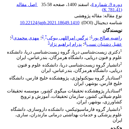
دوره 9، شماره 4
، اسفند 1400
، صفحه
35-58
اصل مقاله
)
781.41 K
(
نوع مقاله: مقاله پژوهشی
شناسه دیجیتال (DOI):
10.22124/japb.2021.18649.1410
نویسندگان
3
2
*
1
راضیه صالح پور
؛
نرگس امراللهی بیوکی
؛
مهدی محمدی
؛
5
4
عقیل دشتیان نسب
؛
پدرام ابراهیم نژاد
1
دکتری زیست‌شناسی دریا، گروه زیست‌شناسی دریا، دانشکده
علوم و فنون دریایی، دانشگاه هرمزگان، بندرعباس، ایران
2
دانشیار گروه زیست‌شناسی دریا، دانشکده علوم و فنون
دریایی، دانشگاه هرمزگان، بندرعباس، ایران
3
استادیار گروه بیوتکنولوژی، پژوهشکده خلیج فارس، دانشگاه
خلیج فارس، بوشهر، ایران
4
استادیار پژوهشکده تحقیقات میگوی کشور، موسسه تحقیقات
علوم شیلاتی کشور، سازمان تحقیقات، آموزش و ترویج
کشاورزی، بوشهر، ایران.
5
دانشیار گروه فارماسیوتیکس، دانشکده داروسازی، دانشگاه
علوم پزشکی و خدمات بهداشتی درمانی مازندران، ساری،
ایران
چکیده