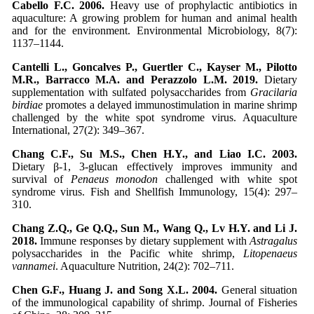
Cabello F.C. 2006.
Heavy use of prophylactic antibiotics in
aquaculture: A growing problem for human and animal health
and for the environment. Environmental Microbiology, 8(7):
1137–1144.
Cantelli L., Goncalves P., Guertler C., Kayser M., Pilotto
M.R., Barracco M.A. and Perazzolo L.M. 2019.
Dietary
supplementation with sulfated polysaccharides from
Gracilaria
birdiae
promotes a delayed immunostimulation in marine shrimp
challenged by the white spot syndrome virus. Aquaculture
International, 27(2): 349–367.
Chang C.F., Su M.S., Chen H.Y., and Liao I.C. 2003.
Dietary β-1, 3-glucan effectively improves immunity and
survival of
Penaeus monodon
challenged with white spot
syndrome virus. Fish and Shellfish Immunology, 15(4): 297–
310.
Chang Z.Q., Ge Q.Q., Sun M., Wang Q., Lv H.Y. and Li J.
2018.
Immune responses by dietary supplement with
Astragalus
polysaccharides in the Pacific white shrimp,
Litopenaeus
vannamei
. Aquaculture Nutrition, 24(2): 702–711.
Chen G.F., Huang J. and Song X.L. 2004.
General situation
of the immunological capability of shrimp. Journal of Fisheries