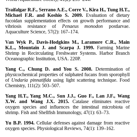
Traifalgar R.F., Serrano A.E., Corre V., Kira H., Tung H.T.,
Michael F.R. and Koshio S. 2009.
Evaluation of dietary
fucoidan supplementation effects on growth performance and
vibriosis resistance of
Penaeus monodon
postlarvae.
Aquaculture Science, 57(2): 167–174.
Van Wyk P., Davis-Hodgkins M., Laramore C.R., Main
K.L., Mountain J. and Scarpa J. 1999.
Farming Marine
Shrimp in Recirculating Freshwater Systems. Harbor Branch
Oceanographic Institution, USA. 220P.
Yang C., Chung D. and You S. 2008.
Determination of
physicochemical properties of sulphated fucans from sporophyll
of
Undaria pinnatifida
using light scattering technique. Food
Chemistry, 111(2): 503–507.
Yang H.T., Yang M.C., Sun J.J., Guo F., Lan J.F., Wang
X.W. and Wang J.X. 2015.
Catalase eliminates reactive
oxygen species and influences the intestinal microbiota of
shrimp. Fish and Shellfish Immunology, 47(1): 63–73.
Yu B.P. 1994.
Cellular defenses against damage from reactive
oxygen species. Physiological Reviews, 74(1): 139–162.