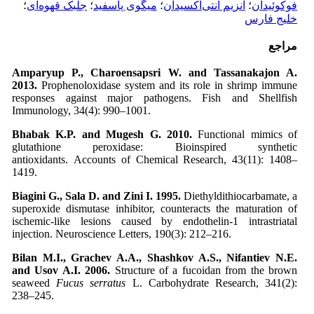
فوکوئیدان
؛
آنزیم آنتی‌اکسیدان
؛
میگوی پاسفید
؛
جلبک قهوه‌ای
؛
خلیج فارس
مراجع
Amparyup P., Charoensapsri W. and Tassanakajon A.
2013.
Prophenoloxidase system and its role in shrimp immune
responses against major pathogens. Fish and Shellfish
Immunology, 34(4): 990–1001.
Bhabak K.P. and Mugesh G. 2010.
Functional mimics of
glutathione peroxidase: Bioinspired synthetic
antioxidants. Accounts of Chemical Research, 43(11): 1408–
1419.
Biagini G., Sala D. and Zini I. 1995.
Diethyldithiocarbamate, a
superoxide dismutase inhibitor, counteracts the maturation of
ischemic-like lesions caused by endothelin-1 intrastriatal
injection. Neuroscience Letters, 190(3): 212–216.
Bilan M.I., Grachev A.A., Shashkov A.S., Nifantiev N.E.
and Usov A.I. 2006.
Structure of a fucoidan from the brown
seaweed
Fucus serratus
L. Carbohydrate Research, 341(2):
238–245.