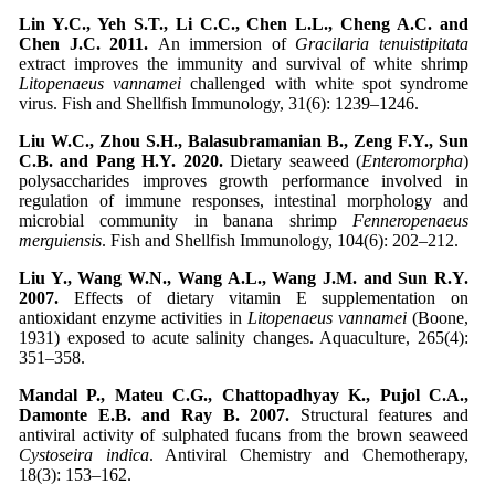
Lin Y.C., Yeh S.T., Li C.C., Chen L.L., Cheng A.C. and
Chen J.C. 2011.
An immersion of
Gracilaria tenuistipitata
extract improves the immunity and survival of white shrimp
Litopenaeus vannamei
challenged with white spot syndrome
virus. Fish and Shellfish Immunology, 31(6): 1239–1246.
Liu W.C., Zhou S.H., Balasubramanian B., Zeng F.Y., Sun
C.B. and Pang H.Y. 2020.
Dietary seaweed (
Enteromorpha
)
polysaccharides improves growth performance involved in
regulation of immune responses, intestinal morphology and
microbial community in banana shrimp
Fenneropenaeus
merguiensis
. Fish and Shellfish Immunology, 104(6): 202–212.
Liu Y., Wang W.N., Wang A.L., Wang J.M. and Sun R.Y.
2007.
Effects of dietary vitamin E supplementation on
antioxidant enzyme activities in
Litopenaeus vannamei
(Boone,
1931) exposed to acute salinity changes. Aquaculture, 265(4):
351–358.
Mandal P., Mateu C.G., Chattopadhyay K., Pujol C.A.,
Damonte E.B. and Ray B. 2007.
Structural features and
antiviral activity of sulphated fucans from the brown seaweed
Cystoseira indica
. Antiviral Chemistry and Chemotherapy,
18(3): 153–162.