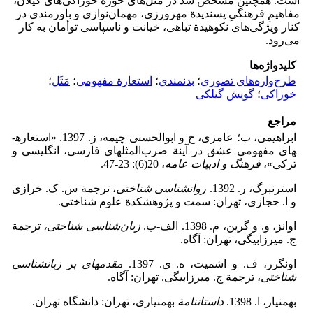
است. همچنین مشخص شد در مَثَل‌‌های حوزة خوراکی‌­های گیلان،
مفاهیمِ فرهنگیِ پسندیدة مهرورزی، مهمان‌‌نوازی و باورمندی در
کنار ویژگی‌­های نکوهیدة تباهی، خیانت و ناسپاسی توأمان به کار
می‌­رود.
کلیدواژه‌ها
طرح‌واره‌های تصوری
؛
بدنمندی
؛
استعارة مفهومی
؛
مَثَل
؛
خوراکی
؛
گویش گیلکی
مراجع
ابراهیمی، ب؛ عامری، ح و ابوالحسنی چیمه، ز. 1397. «استعاره­
های مفهومی عشق در آینة ضرب‌المثل­های فارسی، انگلیسی و
ترکی»،
فرهنگ و ادبیات عامه
، 20(6): 23-47.
استرنبرگ، ر. 1392.
روان­شناسی شناختی
، ترجمة س. ک. خرازی
و ا. حجازی، تهران: سمت و پژوهشکدة علوم شناختی.
اوانز، و. و گرین، م. 1398. الف-ب.
زبان‌شناسی شناختی،
ترجمة
ج. میرزابیگی، تهران: آگاه.
اونگرر، ف. و اشمیت، ه. ی. 1397.
­مقدمه­ای بر زبان­شناسی
شناختی
، ترجمة ج. میرزابیگی. تهران: آگاه.
بهمنیار، ا. 1398.
داستان­نامة
بهمنیاری، تهران: دانشگاه تهران.