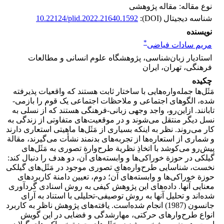
نوع مقاله: مقاله پژوهشی
شناسه دیجیتال (DOI):
10.22124/plid.2022.21640.1592
نویسنده
*
مریم سادات فیاضی
استادیار زبان‌شناسی، پژوهشگاه علوم انسانی و مطالعات
فرهنگی، تهران، ایران
چکیده
مَثَل‌­ها جمله‌­واره­‌هایی با ساختار ثابت هستند که واقعیات پذیرفته­‌
شده، الگوهای اجتماعی و ملاحظات اجتماعی یک قوم را بازمی‌­
تابانند. ازاین‌رو، واجد وجهی زبانی­-فرهنگی هستند که از نسلی به
نسل دیگر منتقل می‌­شوند و در موقعیت‌­های متفاوتی از زندگی به
کار می‌­روند. نظر به اینکه بسیاری از مَثَل‌­ها ماهیتی استعاری دارند
و شماری از استعاره‌­ها از تجربه‌­های بدنمند نشأت می‌­گیرند، مقالة
پیش‌‌رو می‌­کوشد با اتخاذِ نظریة طرح‌­وارة تصوری به مَثَل‌­های
گیلکی در حوزة خوراکی‌­ها و وابسته‌­‌های آن، دو هدف را دنبال ­کند:
نخست، شناسایی طرح‌­واره­‌های تصوری موجود در مَثَل‌­های گیلکی
حوزة خوراکی‌ها و وابسته‌های آن؛ دوم، تعیین دامنة کاربردهای
معنایی آنها. داده‌­های این پژوهش کیفی به روش اسنادی گردآوری
شده‌­اند و تحلیل آنها به روش توصیفی-تحلیلی با استناد به آرای
جانسون (1987) انجام شده‌است. یافته‌­های پژوهش ناظر به کاربرد
انواع طرح‌­وارها­ی حرکتی، مهارشدگی و فضایی در این گویش