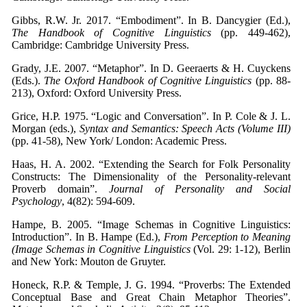
Gibbs, R.W. Jr. 2017. “Embodiment”. In B. Dancygier (Ed.),
The Handbook of Cognitive Linguistics
(pp. 449-462),
Cambridge: Cambridge University Press.
Grady, J.E. 2007. “Metaphor”. In D. Geeraerts & H. Cuyckens
(Eds.).
The Oxford Handbook of Cognitive Linguistics
(pp. 88-
213), Oxford: Oxford University Press.
Grice, H.P. 1975. “Logic and Conversation”. In P. Cole & J. L.
Morgan (eds.),
Syntax and Semantics: Speech Acts (Volume III)
(pp. 41-58), New York/ London: Academic Press.
Haas, H. A. 2002. “Extending the Search for Folk Personality
Constructs: The Dimensionality of the Personality-relevant
Proverb domain”.
Journal of Personality and Social
Psychology
, 4(82): 594-609.
Hampe, B. 2005. “Image Schemas in Cognitive Linguistics:
Introduction”. In B. Hampe (Ed.),
From Perception to Meaning
(Image Schemas in Cognitive Linguistics
(Vol. 29: 1-12), Berlin
and New York: Mouton de Gruyter.
Honeck, R.P. & Temple, J. G. 1994. “Proverbs: The Extended
Conceptual Base and Great Chain Metaphor Theories”.