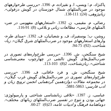
پاک­نژاد، م.؛ ویسی، ا. و نقی­زاده، م. 1396. «بررسی طرح­واره­های
موجود در ضرب­المثل­های شمال خوزستان در گویش دزفولی».
زبان­پژوهی
، (24): 111-138.
رضائی، م. مقیمی، ن. 1392. «استعاره­های مفهومی در ضرب­
المثل­های فارسی».
مطالعات زبانی و بلاغی
، (8): 91-116.
روشن، ب؛ یوسفی­راد، ف. و شعبانیان، ف. 1392. «مبنای طرح­
واره­ای استعاره­های موجود در ضرب‌المثل­های شرق گیلان».
زبان­
شناخت
، (92): 75-94.
شیخ سنگ­تجن، ش. 1396. «بررسی طرح‌واره‌های تصوری در
ضرب‌المثل‌‌های گویش تالشی در چهارچوب معنی‌شناسی
شناختی».
زبان‌شناخت
، 2(8): 103-113.
شیخ سنگ­تجن، ش. و فرد خاقانی، ف. 1396. «بررسی
طرح‌واره‌های تصوری در ضرب‌المثل‌های گویش غرب گیلان».
در
مجموعه مقالات
دوازدهمین گردهمایی انجمن ترویج زبان و
ادب فارسی:
5863-5881.
عباسی، ز. 1397. «تلاقی زبان­شناسی شناختی و پارمیولوژی:
جهانی بودن و تنوع در تفسیر ضرب‌المثل­های زبان­های مختلف».
دوماهنامة
فرهنگ و ادبیات عامه
، 23(6): 27-60.