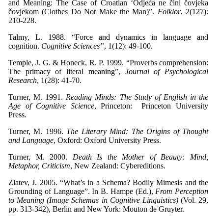
and Meaning: The Case of Croatian ‘Odjeća ne čini čovjeka
čovjekom (Clothes Do Not Make the Man)”.
Folklor
, 2(127):
210-228.
Talmy, L. 1988. “Force and dynamics in language and
cognition.
Cognitive Sciences”
, 1(12): 49-100.
Temple, J. G. & Honeck, R. P. 1999. “Proverbs comprehension:
The primacy of literal meaning”,
Journal of Psychological
Research
, 1(28): 41-70.
Turner, M. 1991.
Reading Minds: The Study of English in the
Age of Cognitive Science
, Princeton:
Princeton University
Press.
Turner, M. 1996.
The Literary Mind: The Origins of Thought
and Language
, Oxford: Oxford University Press.
Turner, M. 2000.
Death Is the Mother of Beauty: Mind,
Metaphor, Criticism
, New Zealand: Cybereditions.
Zlatev, J. 2005. “What’s in a Schema? Bodily Mimesis and the
Grounding of Language”. In B. Hampe (Ed.),
From Perception
to Meaning (Image Schemas in Cognitive Linguistics)
(Vol. 29,
pp. 313-342), Berlin and New York: Mouton de Gruyter.