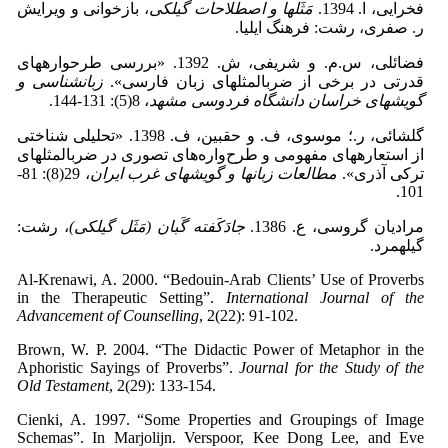
فخرایی، ا. 1394.
مَثَل­ها و اصطلاحات گیلکی
، بازخوانی و ویرایش
ر. صفری، رشت: فرهنگ ایلیا.
فضائلی، س.م. و شریفی، ش. 1392. «بررسی طرح­واره­های
قدرتی در برخی از ضرب­المثل­های زبان فارسی».
زبان­شناسی و
گویش­های خراسان دانشگاه فردوسی مشهد
، 8(5): 131-144.
گلشائی، ر.؛ موسوی، ف. و حق­بین، ف. 1398. «تحلیلی شناختی
از استعاره­های مفهومی و طرح‌واره‌های تصوری در ضرب­المثل­های
ترکی آذری».
مطالعات زبان­ها و گویش­های غرب ایران
، 29(8): 81-
101.
مرادیان گروسی، ع. 1386.
جادَکَفته گَبان (مَثَل گیلکی)
، رشت:
گیله­مرد.
Al-Krenawi, A. 2000. “Bedouin-Arab Clients’ Use of Proverbs
in the Therapeutic Setting”.
International Journal of the
Advancement of Counselling
, 2(22): 91-102.
Brown, W. P. 2004. “The Didactic Power of Metaphor in the
Aphoristic Sayings of Proverbs”.
Journal for the Study of the
Old Testament
, 2(29): 133-154.
Cienki, A. 1997. “Some Properties and Groupings of Image
Schemas”. In Marjolijn. Verspoor, Kee Dong Lee, and Eve