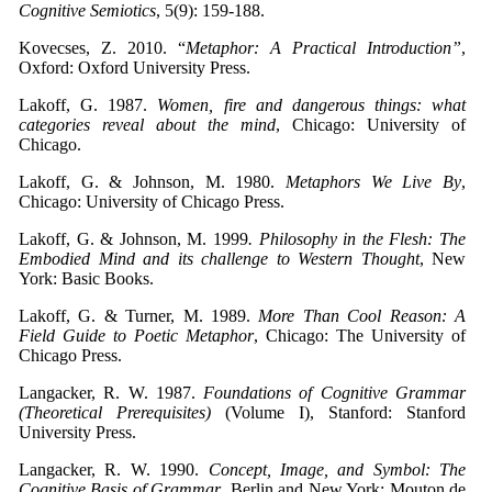
Cognitive Semiotics
, 5(9): 159-188.
Kovecses, Z. 2010. “
Metaphor: A Practical Introduction”
,
Oxford: Oxford University Press.
Lakoff, G. 1987.
Women, fire and dangerous
things: what
categories
reveal
about
the
mind
, Chicago: University of
Chicago.
Lakoff, G. & Johnson, M. 1980.
Metaphors We Live By
,
Chicago: University of Chicago Press.
Lakoff, G. & Johnson, M. 1999
. Philosophy in the Flesh: The
Embodied Mind and its challenge to Western Thought
, New
York: Basic Books.
Lakoff, G. & Turner, M. 1989.
More Than Cool Reason: A
Field Guide to Poetic Metaphor
, Chicago: The University of
Chicago Press.
Langacker, R. W. 1987.
Foundations of Cognitive Grammar
(Theoretical Prerequisites)
(Volume I), Stanford: Stanford
University Press.
Langacker, R. W. 1990.
Concept, Image, and Symbol: The
Cognitive Basis of Grammar
, Berlin and New York: Mouton de