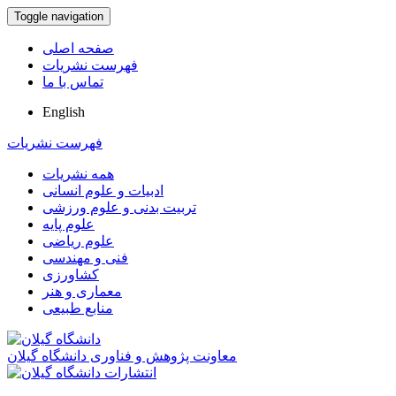
Toggle navigation
صفحه اصلی
فهرست نشریات
تماس با ما
English
فهرست نشریات
همه نشریات
ادبیات و علوم انسانی
تربیت بدنی و علوم ورزشی
علوم پایه
علوم ریاضی
فنی و مهندسی
کشاورزی
معماری و هنر
منابع طبیعی
معاونت پژوهش و فناوری دانشگاه گیلان