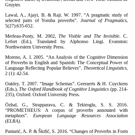
Gruyter.
Lawal, A., Ajayi, B. & Raji. W. 1997. “A pragmatic study of
selected pairs of Yoruba proverbs”.
Journal of Pragmatics
,
5(27):635-652.
Merleau-Ponty, M. 2002,
The Visible and The Invisible
. C.
Lefort (Ed.), Translated by Alphonso Lingi. Evanston:
Northwestern University Press.
Moreno, A. I. 2005. “An Analysis of the Cognitive Dimension
of Proverbs in English and Spanish: The Conceptual Power of
Language Reflecting Popular Believes”.
Theoretical Linguistics
,
2 (1): 42-54.
Oakley, T. 2007. “Image Schemas”. Geeraerts & H. Cuyckens
(Eds.),
The Oxford Handbook of Cognitive Linguistics
(pp. 214-
235), Oxford: Oxford University Press.
Özbal, G., Strapparava, C. & Tekiroglu, S. S. 2016.
“PROMETHEUS: A corpus of proverbs annotated with
metaphors”.
European Language Resources Association
(ELRA)
.
Pantarić, A. P. & Škifić, S. 2016. “Changes of Proverbs in Form