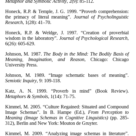
Metaphor and Symbolic Activity
, 2(9): 85-112.
Honeck, R.P. & Temple, J. G. 1999. “Proverb comprehension:
the primacy of literal meaning”.
Journal of Psycholinguistic
Research
, 1(28): 41–70.
Honeck, R.P. & Weldge, J. 1997. “Creation of proverbial
wisdom in the laboratory”.
Journal of Psychological Research
,
6(26): 605-629.
Johnson, M. 1987.
The
Body in the Mind: The Bodily Basis of
Meaning, Imagination, and Reason
, Chicago: Chicago
University Press.
Johnson, M. 1989. “Image schematic bases of meaning”.
Semiotic Inquiry
, 9: 109-118.
Katz, A. N. 1999. “Proverb in mind” (Book Review).
Metaphors & Symbols
, 1(14): 71-75.
Kimmel, M. 2005. “Culture Regained: Situated and Compound
Image Schemas”. In B. Hampe (Ed.),
From Perception to
Meaning
(Image Schemas in Cognitive Linguistics)
(pp. 285-
312), Berlin and New York: Mouton de Gruyter.
Kimmel, M. 2009. “Analyzing image schemas in literature”.