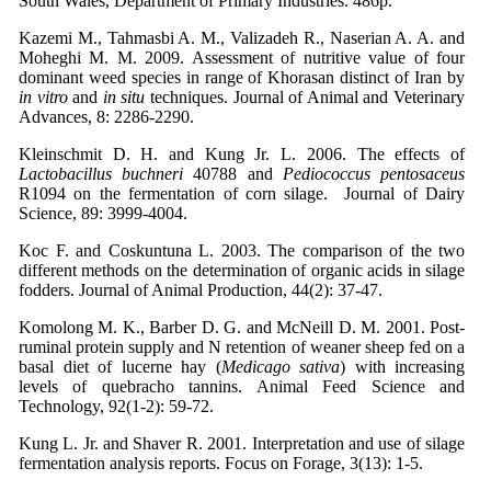
South Wales, Department of Primary Industries. 486p.
Kazemi M., Tahmasbi A. M., Valizadeh R., Naserian A. A. and
Moheghi M. M. 2009. Assessment of nutritive value of four
dominant weed species in range of Khorasan distinct of Iran by
in vitro
and
in situ
techniques. Journal of Animal and Veterinary
Advances, 8: 2286-2290.
Kleinschmit D. H. and Kung Jr. L. 2006. The effects of
Lactobacillus buchneri
40788 and
Pediococcus pentosaceus
R1094 on the fermentation of corn silage. Journal of Dairy
Science, 89: 3999-4004.
Koc F. and Coskuntuna L. 2003. The comparison of the two
different methods on the determination of organic acids in silage
fodders. Journal of Animal Production, 44(2): 37-47.
Komolong M. K., Barber D. G. and McNeill D. M. 2001. Post-
ruminal protein supply and N retention of weaner sheep fed on a
basal diet of lucerne hay (
Medicago sativa
) with increasing
levels of quebracho tannins. Animal Feed Science and
Technology, 92(1-2): 59-72.
Kung L. Jr. and Shaver R. 2001. Interpretation and use of silage
fermentation analysis reports. Focus on Forage, 3(13): 1-5.