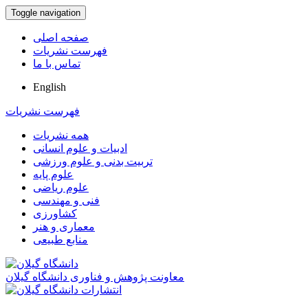
Toggle navigation
صفحه اصلی
فهرست نشریات
تماس با ما
English
فهرست نشریات
همه نشریات
ادبیات و علوم انسانی
تربیت بدنی و علوم ورزشی
علوم پایه
علوم ریاضی
فنی و مهندسی
کشاورزی
معماری و هنر
منابع طبیعی
معاونت پژوهش و فناوری دانشگاه گیلان