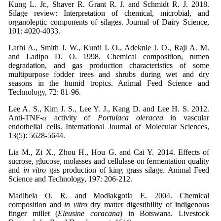
Kung L. Jr., Shaver R. Grant R. J. and Schmidt R. J. 2018.
Silage review: Interpretation of chemical, microbial, and
organoleptic components of silages. Journal of Dairy Science,
101: 4020-4033.
Larbi A., Smith J. W., Kurdi I. O., Adeknle I. O., Raji A. M.
and Ladipo D. O. 1998. Chemical composition, rumen
degradation, and gas production characteristics of some
multipurpose fodder trees and shrubs during wet and dry
seasons in the humid tropics. Animal Feed Science and
Technology, 72: 81-96.
Lee A. S., Kim J. S., Lee Y. J., Kang D. and Lee H. S. 2012.
Anti-TNF-𝛼 activity of
Portulaca oleracea
in vascular
endothelial cells. International Journal of Molecular Sciences,
13(5): 5628-5644.
Lia M., Zi X., Zhou H., Hou G. and Cai Y. 2014. Effects of
sucrose, glucose, molasses and cellulase on fermentation quality
and
in vitro
gas production of king grass silage. Animal Feed
Science and Technology, 197: 206-212.
Madibela O. R. and Modiakgotla E. 2004. Chemical
composition and
in vitro
dry matter digestibility of indigenous
finger millet (
Eleusine coracana
) in Botswana. Livestock