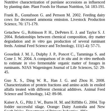
Nutritive characterization of purslane accessions as influenced
by planting date. Plant Foods for Human Nutrition, 54: 183-191.
Frank B., Gustafsson G. and Persson M. 2002. Feeding dairy
cows for decreased ammonia emission. Livestock Production
Science, 76: 171-179.
Getachew G., Robinson P. H., DePeters E. J. and Taylor S. J.
2004. Relationships between chemical composition, dry matter
degradation and
in vitro
gas production of several ruminant
feeds. Animal Feed Science and Technology, 111(1-4): 57-71.
Gosselink J. M. J., Dulphy J. P., Poncet C., Tamminga S. and
Cone J. W. 2004. A comparison of
in situ
and
in vitro
methods
to estimate
in vivo
fermentable organic matter of forages in
ruminants. NJAS Wageningen Journal of Life Sciences, 52: 29-
45.
Guo X. S., Ding W. R., Han J. G. and Zhou H. 2008.
Characterization of protein fractions and amino acids in ensiled
alfalfa treated with different chemical additives. Animal Feed
Science and Technology, 142: 89-98.
Kaiser A. G., Piltz J. W., Burns H. M. and Riffiths G. 2004. Top
fodder successful silage. Orange: Dairy Australia and New