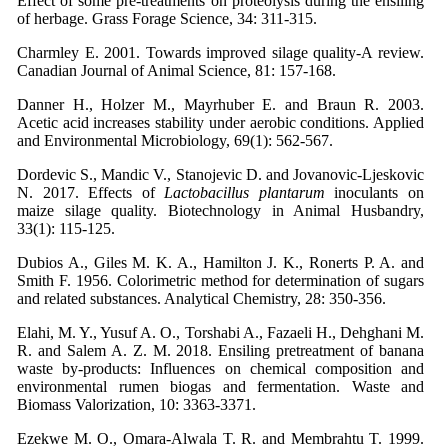
Effect of some pre-treatments on proteolysis during the ensiling
of herbage. Grass Forage Science, 34: 311-315.
Charmley E. 2001. Towards improved silage quality-A review.
Canadian Journal of Animal Science, 81: 157-168.
Danner H., Holzer M., Mayrhuber E. and Braun R. 2003.
Acetic acid increases stability under aerobic conditions. Applied
and Environmental Microbiology, 69(1): 562-567.
Dordevic S., Mandic V., Stanojevic D. and Jovanovic-Ljeskovic
N. 2017. Effects of
Lactobacillus plantarum
inoculants on
maize silage quality. Biotechnology in Animal Husbandry,
33(1): 115-125.
Dubios A., Giles M. K. A., Hamilton J. K., Ronerts P. A. and
Smith F. 1956. Colorimetric method for determination of sugars
and related substances. Analytical Chemistry, 28: 350-356.
Elahi, M. Y., Yusuf A. O., Torshabi A., Fazaeli H., Dehghani M.
R. and Salem A. Z. M. 2018. Ensiling pretreatment of banana
waste by‐products: Influences on chemical composition and
environmental rumen biogas and fermentation. Waste and
Biomass Valorization, 10: 3363-3371.
Ezekwe M. O., Omara-Alwala T. R. and Membrahtu T. 1999.