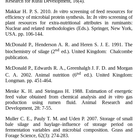
Research for Rural Development, 16(4).
Makkar H. P. S. 2010.
In vitro
screening of feed resources for
efficiency of microbial protein synthesis. In:
In vitro
screening of
plant resources for extra-nutritional attributes in ruminants:
Nuclear and related methodologies (Eds.). Springer, New York,
USA. pp. 106-144.
McDonald P., Henderson A. R. and Heren S. J. E. 1991. The
nd
biochemistry of silage (2
ed.). United Kingdom: Chalcombe
publication.
McDonald P., Edwards R. A., Greenhalgh J. F. D. and Morgan
nd
C. A. 2002. Animal nutrition (6
ed.). United Kingdom:
Longman. pp. 451-464.
Menke K. H. and Steingass H. 1988. Estimation of energetic
feed value obtained from chemical analysis and
in vitro
gas
production using rumen fluid. Animal Research and
Development, 28: 7-55.
Muller C. E., Pauly T. M. and Uden P. 2007. Storage of small
bale silage and haylage–influence of storage period on
fermentation variables and microbial composition. Grass and
Forage Science, 62(3): 274-283.