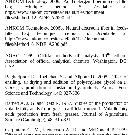
ANKOM Technology. 2006a. Acid detergent fiber in feeds-filter
bag technique method 5. Available at
https://www.ankom.com/sites/default/files/document-
files/Method_12_ADF_A2000.pdf
ANKOM Technology. 2006b. Neutral detergent fiber in feeds-
filter bag technique method 6. Available at
https://www.ankom.com/sites/default/files/document-
files/Method_6_NDF_A200.pdf
th
AOAC. 1999. Official methods of analysis. 16
edition,
Association of official analytical chemists, Washington, DC,
USA.
Bagheripour E., Rozbehan Y. and Alipour D. 2008. Effect of
ensiling, air-drying and addition of polyethylene glycol on
in
vitro
gas production of pistachio by-products. Animal Feed
Science and Technology, 146: 327-336.
Barnett A. J. G. and Reid R. 1957. Studies on the production of
volatile fatty acids from grass in artificial rumen. 1. Volatile fatty
acids production from fresh grasses. Journal of Agricultural
Science (Cambridge), 48: 315-321.
Carpintero C. M., Henderson A. R. and McDonald P. 1979.