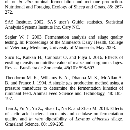
oil on
in vitro
ruminal fermentation and methane production.
Nutritional and Foraging Ecology of Sheep and Goats, 85: 267-
272.
SAS Institute. 2002. SAS user’s Guide: statistics. Statistical
Analysis Systems Institute Inc. Cary NC.
Seglar W. J. 2003. Fermentation analysis and silage quality
testing, In: Proceedings of the Minnesota Dairy Health, College
of Veterinary Medicine, University of Minnesota, May 2003.
Sucu E., Kalkan H., Canbolat O. and Filya I. 2016. Effects of
ensiling density on nutritive value of maize and sorghum silages.
Revista Brasileira de Zootecnia, 45(10): 596-603.
Theodorou M. K., Williams B. A., Dhanoa M. S., McAllan A.
B. and France J. 1994. A simple gas production method using a
pressure transducer to determine the fermentation kinetics of
ruminant feed. Animal Feed Science and Technology, 48: 185-
197.
Tian J., Yu Y., Yu Z., Shao T., Na R. and Zhao M. 2014. Effects
of lactic acid bacteria inoculants and cellulase on fermentation
quality and
in vitro
digestibility of
Leymus chinensis
silage.
Grassland Science, 60: 199-205.