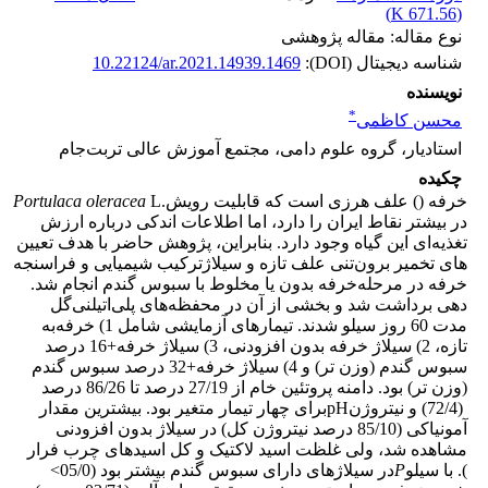
)
671.56 K
(
نوع مقاله: مقاله پژوهشی
شناسه دیجیتال (DOI):
10.22124/ar.2021.14939.1469
نویسنده
*
محسن کاظمی
استادیار، گروه علوم دامی، مجتمع آموزش عالی تربت‌جام
چکیده
خرفه (
) علف هرزی است که قابلیت رویش
L.
Portulaca oleracea
در بیشتر نقاط ایران را دارد، اما اطلاعات اندکی درباره ارزش
تغذیه‌ای این گیاه وجود دارد. بنابراین، پژوهش حاضر با هدف تعیین
های تخمیر برون‌تنی علف تازه و سیلاژ
ترکیب شیمیایی و فراسنجه
خرفه‌ در مرحله‌
خرفه‌ بدون یا مخلوط با سبوس گندم انجام شد.
دهی برداشت شد و بخشی از آن در محفظه‌های پلی‌اتیلنی
گل
‌مدت 60 روز سیلو شدند. تیمارهای آزمایشی شامل 1) خرفه‌
به
تازه، 2) سیلاژ خرفه بدون افزودنی، 3) سیلاژ خرفه+16 درصد
سبوس گندم (وزن تر) و 4) سیلاژ خرفه+32 درصد سبوس گندم
(وزن تر) بود. دامنه‌ پروتئین خام از 27/19 درصد تا 86/26 درصد
(72/4) و نیتروژن
pH
برای چهار تیمار متغیر بود. بیشترین مقدار
آمونیاکی (85/10 درصد نیتروژن کل) در سیلاژ بدون افزودنی
مشاهده شد، ولی غلظت اسید لاکتیک و کل اسیدهای چرب فرار
). با سیلو
P
در سیلاژهای دارای سبوس گندم بیشتر بود (05/0>