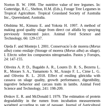
Norton B. W. 1998. The nutritive value of tree legumes. In:
Gutteridge, R.C., Shelton, H.M. (Eds.), Forage Tree Legumes in
Tropical Agriculture. Tropical Grassland Society of Australia
Inc., Queensland, Australia.
Ohshima M., Kimura E. and Yokota H. 1997. A method of
making good quality silage from direct cut alfalfa by spraying
previously fermented juice. Animal Feed Science and
Technology, 66: 129-137.
Ojeda F. and Montejo I. 2001. Conservacio´n de morera (
Morus
alba
) como ensilaje (Storage of morera (
Morus alba
) as silage).
I. Efecto sobre los compuestos nitrogenados. Pastos y Forrajes,
24: 147-155.
Oliveira A. P. D., Bagaldo A. R., Loures D. R. S., Bezerra L.
R., Moraes S. A., Yamamoto S. M., Araujo F. L., Cirne L. G.
and Oliveira R. L. 2018. Effect of ensiling gliricidia with
cassava on silage quality, growth performance, digestibility,
ingestive behavior and carcass traits in lambs. Animal Feed
Science and Technology, 241: 198-209.
Ørskov E. R. and McDonald I. 1979. The estimation of protein
degradability in the rumen from incubation measurements
weighted according to rate of passage. Journal of Agricultural