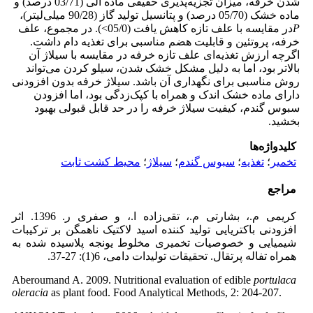
شدن خرفه، میزان تجزیه‌پذیری حقیقی ماده آلی (03/71 درصد) و
ماده خشک (05/70 درصد) و پتانسیل تولید گاز (90/28 میلی‌لیتر)،
P
در مقایسه با علف تازه کاهش یافت (05/0>
). در مجموع، علف
خرفه، پروتئین و قابلیت هضم مناسبی برای تغذیه دام داشت.
اگرچه ارزش تغذیه‌ای علف تازه‌ خرفه در مقایسه با سیلاژ آن
بالاتر بود، اما به ‌دلیل مشکل خشک شدن، سیلو کردن می‌تواند
روش مناسبی برای نگهداری آن باشد. سیلاژ خرفه‌ بدون افزودنی
دارای ماده خشک اندک و همراه با کپک‌زدگی بود، اما افزودن
سبوس گندم، کیفیت سیلاژ خرفه را در حد قابل قبولی بهبود
بخشید.
کلیدواژه‌ها
تخمیر
؛
تغذیه
؛
سبوس گندم
؛
سیلاژ
؛
محیط کشت ثابت
مراجع
کریمی م.، بشارتی م.، تقی‌زاده ا.، و صفری ر. 1396. اثر
افزودنی باکتریایی تولید کننده اسید لاکتیک ناهمگن بر ترکیبات
شیمیایی و خصوصیات تخمیری مخلوط یونجه پلاسیده شده به
همراه تفاله پرتقال. تحقیقات تولیدات دامی، 6(1): 27-37.
Aberoumand A. 2009. Nutritional evaluation of edible
portulaca
oleracia
as plant food. Food Analytical Methods, 2: 204-207.