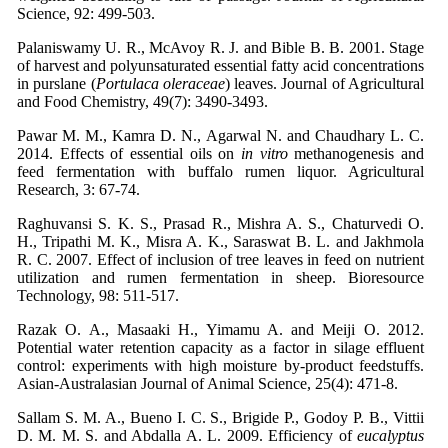
Science, 92: 499-503.
Palaniswamy U. R., McAvoy R. J. and Bible B. B. 2001. Stage
of harvest and polyunsaturated essential fatty acid concentrations
in purslane (
Portulaca oleraceae
) leaves. Journal of Agricultural
and Food Chemistry, 49(7): 3490-3493.
Pawar M. M., Kamra D. N., Agarwal N. and Chaudhary L. C.
2014. Effects of essential oils on
in vitro
methanogenesis and
feed fermentation with buffalo rumen liquor. Agricultural
Research, 3: 67-74.
Raghuvansi S. K. S., Prasad R., Mishra A. S., Chaturvedi O.
H., Tripathi M. K., Misra A. K., Saraswat B. L. and Jakhmola
R. C. 2007. Effect of inclusion of tree leaves in feed on nutrient
utilization and rumen fermentation in sheep. Bioresource
Technology, 98: 511-517.
Razak O. A., Masaaki H., Yimamu A. and Meiji O. 2012.
Potential water retention capacity as a factor in silage effluent
control: experiments with high moisture by-product feedstuffs.
Asian-Australasian Journal of Animal Science, 25(4): 471-8.
Sallam S. M. A., Bueno I. C. S., Brigide P., Godoy P. B., Vittii
D. M. M. S. and Abdalla A. L. 2009. Efficiency of
eucalyptus