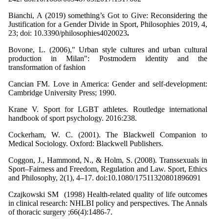
Bianchi, A (2019) something’s Got to Give: Reconsidering the
Justification for a Gender Divide in Sport, Philosophies 2019, 4,
23; doi: 10.3390/philosophies4020023
.
Bovone, L. (2006)," Urban style cultures and urban cultural
production in Milan": Postmodern identity and the
transformation of fashion
Cancian FM. Love in America: Gender and self-development:
Cambridge University Press; 1990.
Krane V. Sport for LGBT athletes. Routledge international
handbook of sport psychology. 2016:238.
Cockerham, W. C. (2001). The Blackwell Companion to
Medical Sociology. Oxford: Blackwell Publishers.
Coggon, J., Hammond, N., & Holm, S. (2008). Transsexuals in
Sport–Fairness and Freedom, Regulation and Law. Sport, Ethics
and Philosophy, 2(1), 4–17. doi:10.1080/17511320801896091
Czajkowski SM (1998) Health-related quality of life outcomes
in clinical research: NHLBI policy and perspectives. The Annals
of thoracic surgery ;66(4):1486-7.