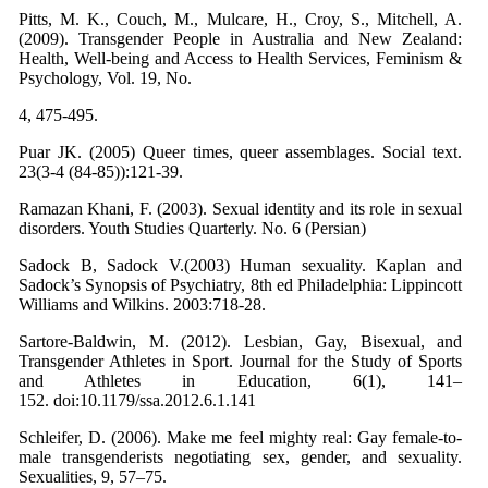
Pitts, M. K., Couch, M., Mulcare, H., Croy, S., Mitchell, A.
(2009). Transgender People in Australia and New Zealand:
Health, Well-being and Access to Health Services, Feminism &
Psychology, Vol. 19, No.
4, 475-495.
Puar JK. (2005) Queer times, queer assemblages. Social text.
23(3-4 (84-85)):121-39.
Ramazan Khani, F. (2003). Sexual identity and its role in sexual
disorders. Youth Studies Quarterly. No. 6 (Persian)
Sadock B, Sadock V.(2003) Human sexuality. Kaplan and
Sadock’s Synopsis of Psychiatry, 8th ed Philadelphia: Lippincott
Williams and Wilkins. 2003:718-28.
Sartore-Baldwin, M. (2012). Lesbian, Gay, Bisexual, and
Transgender Athletes in Sport. Journal for the Study of Sports
and Athletes in Education, 6(1), 141–
152. doi:10.1179/ssa.2012.6.1.141
Schleifer, D. (2006). Make me feel mighty real: Gay female-to-
male transgenderists negotiating sex, gender, and sexuality.
Sexualities, 9, 57–75.