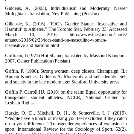
Giddens, A. (2003). Individualism and Modernity, Nasser
Mofeghian's translation, Ney Publishing (Persian)
Gillepsie, K. (2016). “IOC’s Gender Stance ‘Insensitive and
Harmful’ to Athletes.” The Toronto Star, February 23. Accessed
March 10, 2016. http://www.thestar.com/sports/
amateur/2016/02/23/iocs-stand-on-masculine-women-
insensitive-and-harmful.html
Goffman, I (1975) Hot Shame, translated by Massoud Kianpour,
2007, Center Publication (Persian)
Griffin, P. (1998). Strong women, deep closets. Champaign, IL:
Human Kinetics. Giddens A. Modernity and self-identity: Self
and society in the late modern age: Stanford University press
Griffin P, Carroll HJ. (2010) on the team: Equal opportunity for
transgender student athletes: NCLR, National Center for
Lesbian Rights
Hargie, O. D., Mitchell, D. H., & Somerville, I. J. (2015).
“People have a knack of making you feel excluded if they catch
on to your difference”: Transgender experiences of exclusion in
sport. International Review for the Sociology of Sport, 52(2),