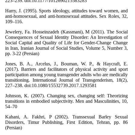
223–239. doi:10.1177/1012690215583283
Harry, J. (1995). Sports ideology, attitudes toward women, and
anti-homosexual, and anti-homosexual attitudes. Sex Roles, 32,
109–116.
Jewelery, Fa. Hosseinzadeh (Kassmani), M (2011). The Social
Consequences of Sexual Identity Disorder: An Investigation of
Social Capital and Quality of Life for Gender-Change Change
in Iran, Iranian Journal of Social Studies, Volume 5, Number 3,
pp. 3-22 (Persian)
Jones, B. A., Arcelus, J., Bouman, W. P., & Haycraft, E.
(2017). Barriers and facilitators of physical activity and sport
participation among young transgender adults who are medically
transitioning. International Journal of Transgenderism, 18(2),
227–238. doi:10.1080/15532739.2017.1293581
Johnson, K. (2007). Changing sex, changing self: Theorizing
transitions in embodied subjectivity. Men and Masculinities, 10,
54–70
Kahani, A. Fakhri, P (2002). Transsexual Barley Sexual
Disorders, Timur Publishing, First Edition, Tehran, pp. 86
(Persian)