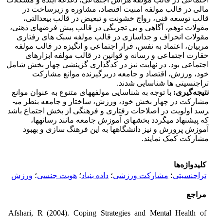
مالی در قالب مولفه امنیت اقتصاد، مشاوره و زیرساخت در
قالب توسعه فنی، رواج خشونت و تبعیض در قالب بی­عدالتی،
مقولات توهم، آگاهی و بی تجربگی در قالب پیش فرض­های ذهنی،
مقولات انحراف و جداسازی در قالب مولفه سبک های رفتاری
مربیان، اعتماد به نفس، فرار اجتماعی و انگیزه در قالب مولفه
حقارت اجتماعی و رسانه و قوانین در قالب مولفه ابزارهای
اجتماعی بود. در نهایت نیز در کدگذاری گزینشی چهار بخش شامل
خود، ورزش، اقتصاد و جامعه دربرگیرنده موانع مشارکت
تراجنسیتی ها شناسایی شدند.
نتیجه‌گیری
:
با توجه به شناسایی مولفه­های متنوع به عنوان موانع
مشارکت در چهار بخش خود، ورزش، ساختار و جامعه بنطر می­
رسد اولویت در اصلاحات رفتاری و فرهنگی از بخش اجتماع باشد
که پیشنهاد می­گردد بخش­های آموزش جامعه مانند رسانه­ها،
آموزش پرورش و نیز دانشگاه­ها به این فرهنگ سازی و بهبود
مشارکت کمک نمایند.
کلیدواژه‌ها
تراجنسیتی
؛
مشارکت ورزشی
؛
داده بنیاد
؛
هویت جنسی
؛
ورزش
مراجع
Afshari, R (2004). Coping Strategies and Mental Health of