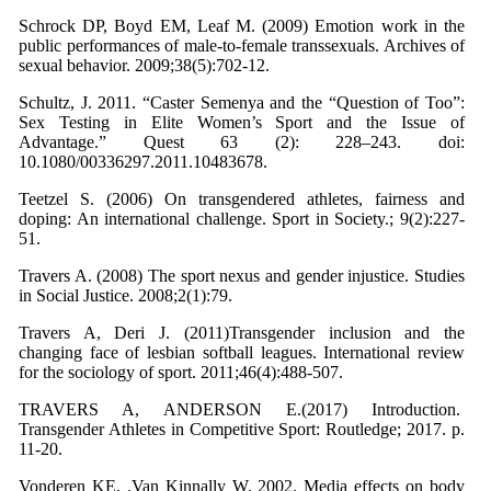
Schrock DP, Boyd EM, Leaf M. (2009) Emotion work in the
public performances of male-to-female transsexuals. Archives of
sexual behavior. 2009;38(5):702-12.
Schultz, J. 2011. “Caster Semenya and the “Question of Too”:
Sex Testing in Elite Women’s Sport and the Issue of
Advantage.” Quest 63 (2): 228–243. doi:
10.1080/00336297.2011.10483678.
Teetzel S. (2006) On transgendered athletes, fairness and
doping: An international challenge. Sport in Society.; 9(2):227-
51.
Travers A. (2008) The sport nexus and gender injustice. Studies
in Social Justice. 2008;2(1):79.
Travers A, Deri J. (2011)Transgender inclusion and the
changing face of lesbian softball leagues. International review
for the sociology of sport. 2011;46(4):488-507.
TRAVERS A, ANDERSON E.(2017) Introduction.
Transgender Athletes in Competitive Sport: Routledge; 2017. p.
11-20.
Vonderen KE, .Van Kinnally W. 2002. Media effects on body