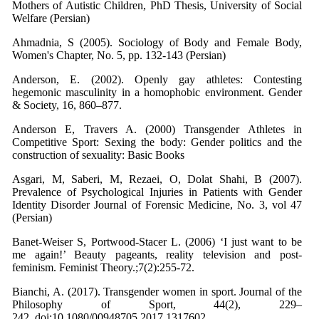
Mothers of Autistic Children, PhD Thesis, University of Social
Welfare (Persian)
Ahmadnia, S (2005). Sociology of Body and Female Body,
Women's Chapter, No. 5, pp. 132-143 (Persian)
Anderson, E. (2002). Openly gay athletes: Contesting
hegemonic masculinity in a homophobic environment. Gender
& Society, 16, 860–877.
Anderson E, Travers A. (2000) Transgender Athletes in
Competitive Sport: Sexing the body: Gender politics and the
construction of sexuality: Basic Books
Asgari, M, Saberi, M, Rezaei, O, Dolat Shahi, B (2007).
Prevalence of Psychological Injuries in Patients with Gender
Identity Disorder Journal of Forensic Medicine, No. 3, vol 47
(Persian)
Banet-Weiser S, Portwood-Stacer L. (2006) ‘I just want to be
me again!’ Beauty pageants, reality television and post-
feminism. Feminist Theory.;7(2):255-72.
Bianchi, A. (2017). Transgender women in sport. Journal of the
Philosophy of Sport, 44(2), 229–
242. doi:10.1080/00948705.2017.1317602