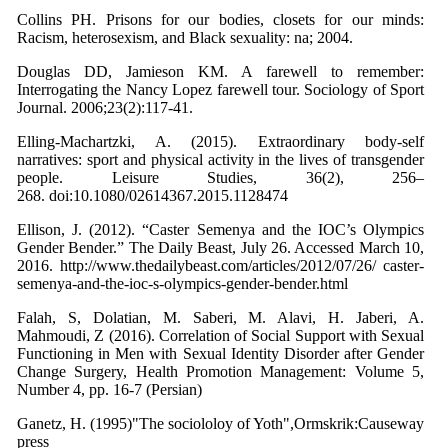
Collins PH. Prisons for our bodies, closets for our minds:
Racism, heterosexism, and Black sexuality: na; 2004.
Douglas DD, Jamieson KM. A farewell to remember:
Interrogating the Nancy Lopez farewell tour. Sociology of Sport
Journal. 2006;23(2):117-41.
Elling-Machartzki, A. (2015). Extraordinary body-self
narratives: sport and physical activity in the lives of transgender
people. Leisure Studies, 36(2), 256–
268. doi:10.1080/02614367.2015.1128474
Ellison, J. (2012). “Caster Semenya and the IOC’s Olympics
Gender Bender.” The Daily Beast, July 26. Accessed March 10,
2016. http://www.thedailybeast.com/articles/2012/07/26/ caster-
semenya-and-the-ioc-s-olympics-gender-bender.html
Falah, S, Dolatian, M. Saberi, M. Alavi, H. Jaberi, A.
Mahmoudi, Z (2016). Correlation of Social Support with Sexual
Functioning in Men with Sexual Identity Disorder after Gender
Change Surgery, Health Promotion Management: Volume 5,
Number 4, pp. 16-7 (Persian)
Ganetz, H. (1995)"The sociololoy of Yoth",Ormskrik:Causeway
press