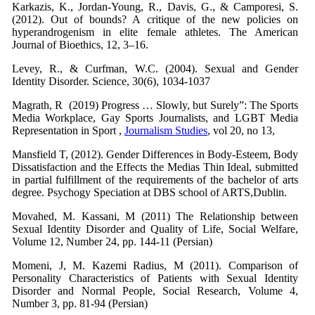
Karkazis, K., Jordan-Young, R., Davis, G., & Camporesi, S.
(2012). Out of bounds? A critique of the new policies on
hyperandrogenism in elite female athletes. The American
Journal of Bioethics, 12, 3–16.
Levey, R., & Curfman, W.C. (2004). Sexual and Gender
Identity Disorder. Science, 30(6), 1034-1037
Magrath, R (2019) Progress … Slowly, but Surely”: The Sports
Media Workplace, Gay Sports Journalists, and LGBT Media
Representation in Sport ,
Journalism Studies
, vol 20, no 13,
Mansfield T, (2012). Gender Differences in Body-Esteem, Body
Dissatisfaction and the Effects the Medias Thin Ideal, submitted
in partial fulfillment of the requirements of the bachelor of arts
degree. Psychogy Speciation at DBS school of ARTS,Dublin.
Movahed, M. Kassani, M (2011) The Relationship between
Sexual Identity Disorder and Quality of Life, Social Welfare,
Volume 12, Number 24, pp. 144-11 (Persian)
Momeni, J, M. Kazemi Radius, M (2011). Comparison of
Personality Characteristics of Patients with Sexual Identity
Disorder and Normal People, Social Research, Volume 4,
Number 3, pp. 81-94 (Persian)