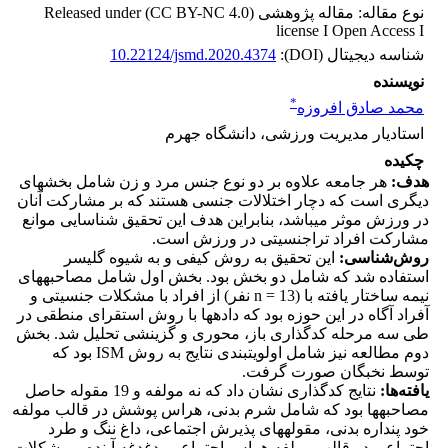
نوع مقاله: مقاله پژوهشی Released under (CC BY-NC 4.0)
license I Open Access I
شناسه دیجیتال (DOI):
10.22124/jsmd.2020.4374
نویسنده
*
محمد صادق افروزه
استادیار مدیریت ورزشی، دانشگاه جهرم
چکیده
هدف
:
هر جامعه علاوه بر دو نوع جنس مرد و زن شامل بخش­های
دیگری است که دچار اختلالات جنسی هستند که بر مشارکت آنان
در ورزش موثر می­باشد، بنابراین هدف این تحقیق شناسایی موانع
مشارکت افراد تراجنسیتی در ورزش است.
روش‌شناسی:
این تحقیق به روش کیفی و به شیوه گلیسر
استفاده شد که شامل دو بخش بود. بخش اول شامل مصاحبه­های
نیمه ساختار یافته­ با (13 = n نفر) از افراد با مشکلات جنسیتی و
آفراد آگاه در این حوزه بود که داده­ها با روش استقرای منطقی در
طی سه مرحله کدگذاری باز، محوری و گزینشی تحلیل شد. بخش
دوم مطالعه نیز شامل اولویت­بندی نتایج به روش ISM بود که
توسط نخبگان صورت گرفت.
یافته‌ها
:
نتایج کدگذاری نشان داد که نه مولفه و 19 مقوله حاصل
مصاحبه­ها بود که شامل شرم بدنی، هراس پوشش در قالب مولفه
خود پنداره بدنی، مقوله­های پذیرش اجتماعی، داغ ننگ و طرد
اجتماعی در قالب مولفه هراس اجتماعی، دغدغه آینده و مشکلات