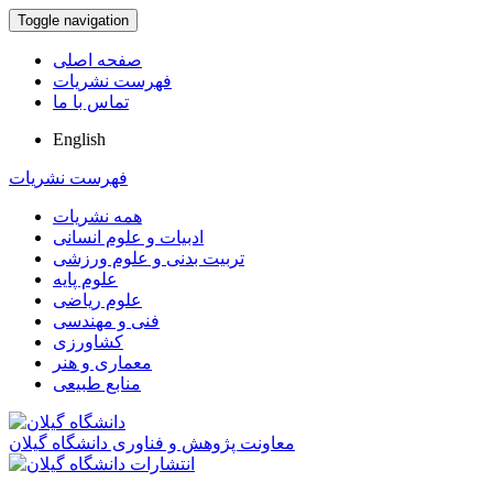
Toggle navigation
صفحه اصلی
فهرست نشریات
تماس با ما
English
فهرست نشریات
همه نشریات
ادبیات و علوم انسانی
تربیت بدنی و علوم ورزشی
علوم پایه
علوم ریاضی
فنی و مهندسی
کشاورزی
معماری و هنر
منابع طبیعی
معاونت پژوهش و فناوری دانشگاه گیلان