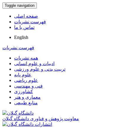
Toggle navigation
صفحه اصلی
فهرست نشریات
تماس با ما
English
فهرست نشریات
همه نشریات
ادبیات و علوم انسانی
تربیت بدنی و علوم ورزشی
علوم پایه
علوم ریاضی
فنی و مهندسی
کشاورزی
معماری و هنر
منابع طبیعی
معاونت پژوهش و فناوری دانشگاه گیلان