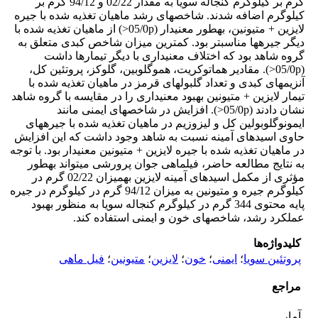
گرم بر کیلوگرم کنجاله سویا به مقدار 02/22 و 94/12 گرم بر
کیلوگرم اضافه شدند. شاخص­های رشد ماهیان تغذیه شده با جیره
لایزین + متیونین، به­طور معنی‏دار (05/0p<) از ماهیان تغذیه شده با
دیگر جیره‏ها مناسب‏تر بود. کمترین میزان شاخص کبدی متعلق به
گروه شاهد بود که اختلاف معنی­داری با دیگر تیمارها داشت
(05/0p<). مقادیر هماتوکریت، هموگلوبین، گلوکز، پروتئین کل،
آنزیم­های کبدی و تعداد گلبول­های قرمز در ماهیان تغذیه شده با
تیمار لایزین + متیونین بهبود معنی­داری را در مقایسه با گروه شاهد
نشان دادند (05/0p<). افزایش در شاخص­های ایمنی مانند
ایمونوگلوبولین کل و لیزوزیم در ماهیان تغذیه شده با جیره­های
حاوی اسیدهای آمینه نسبت به شاهد وجود داشت که این افزایش
در ماهیان تغذیه شده با جیره لایزین + متیونین معنی­دار بود. با توجه
به نتایج مطالعه حاضر، فیل‏ماهی جوان پرورشی می‏تواند به­طور
مؤثری از مکمل اسیدهای آمینه لایزین به‏میزان 02/22 گرم در
کیلوگرم جیره و متیونین به‏ میزان 94/12 گرم در کیلوگرم در جیره
پایه محتوی 344 گرم در کیلوگرم کنجاله سویا به منظور بهبود
عملکرد رشد، شاخص­های خون و ایمنی استفاده کند.
کلیدواژه‌ها
پروتئین سویا
؛
ایمنی
؛
خون
؛
لایزین
؛
متیونین
؛
فیل ماهی
مراجع
آمار