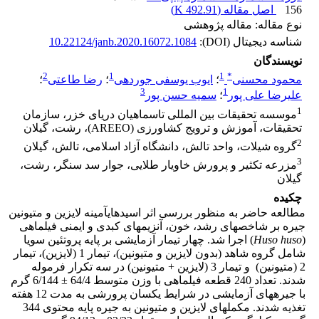
156
اصل مقاله (
492.91 K
)
نوع مقاله: مقاله پژوهشی
شناسه دیجیتال (DOI):
10.22124/janb.2020.16072.1084
نویسندگان
2
1
1
*
محمود محسنی
؛
ایوب یوسفی جوردهی
؛
رضا طاعتی
؛
3
1
علیرضا علی پور
؛
سمیه حسن پور
1
موسسه تحقیقات بین المللی تاسماهیان دریای خزر، سازمان
تحقیقات، آموزش و ترویج کشاورزی (AREEO)، رشت، گیلان
2
گروه شیلات، واحد تالش، دانشگاه آزاد اسلامی، تالش، گیلان
3
مزرعه تکثیر و پرورش خاویار طلایی، جوار سد سنگر، رشت،
گیلان
چکیده
مطالعه حاضر به منظور بررسی اثر اسیدهای­آمینه لایزین و متیونین
جیره بر شاخص­های رشد، خون، آنزیم­های کبدی و ایمنی فیل‏ماهی
(
Huso huso
) اجرا شد. چهار تیمار آزمایشی بر پایه پروتئین سویا
شامل گروه شاهد (بدون لایزین و متیونین)، تیمار 1 (لایزین)، تیمار
2 (متیونین) و تیمار 3 (لایزین + متیونین) در سه تکرار فرموله
شدند. تعداد 240 قطعه فیل­ماهی با وزن متوسط 64/4 ± 6/144 گرم
با جیره­های آزمایشی در شرایط یکسان پرورشی به ‏مدت 12 هفته
تغذیه شدند. مکمل­های لایزین و متیونین به جیره پایه محتوی 344