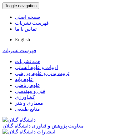
Toggle navigation
صفحه اصلی
فهرست نشریات
تماس با ما
English
فهرست نشریات
همه نشریات
ادبیات و علوم انسانی
تربیت بدنی و علوم ورزشی
علوم پایه
علوم ریاضی
فنی و مهندسی
کشاورزی
معماری و هنر
منابع طبیعی
معاونت پژوهش و فناوری دانشگاه گیلان