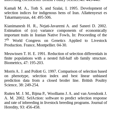
Kamali M. A., Toth S. and Szalai, I. 1995. Development of
selection indices for indigenous hens of Iran. Allattenyeszt es
Takarmanyozas, 44: 495-506.
Kianimanesh H. R., Nejati-Javaremi A. and Saneei D. 2002.
Estimation of (co) variance components of economically
important traits in Iranian Native Fowls, In: Proceeding of the
th
7
World Congress on Genetics Applied to Livestock
Production. France, Montpellier. 04-30.
Meuwissen T. H. E. 1991. Reduction of selection differentials in
finite populations with a nested full-half sib family structure.
Biometrics, 47: 195-203.
Morris A. J. and Pollott G. 1997. Comparison of selection based
on phenotype, selection index and best linear unbiased
prediction data from a closed broiler line. British Poultry
Science, 38: 249-254.
Rutten M. J. M., Bijma P., Woolliams J. A. and van Arendonk J.
A. M. 2002. SelAction: software to predict selection response
and rate of inbreeding in livestock breeding programs. Journal of
Heredity, 93: 456-458.