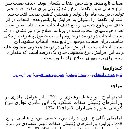
صفات تابع هدف و شاخص انتخاب یکسان بودند. حذف صفت سن
بلوغ جنسی سبب کاهش نرخ رشد ژنتیکی برای صفت تعداد تخم
تولیدی در سه ماه اول تولید و همچنین کاهش صحت انتخاب شد.
البته این کاهش را می­توان به افزایش واریانس هدف انتخاب در اثر
حذف سن بلوغ جنسی از تابع هدف انتخاب نسبت داد. تغییر نسبت
تعداد خروس­های انتخاب شده در برنامه اصلاح نژاد نیز نشان داد که
نسبت انتخاب دو درصد در خروس­ها سبب حصول پیشرفت ژنتیکی
مناسبی برای صفات موجود در تابع هدف انتخاب می­شود. این
نسبت انتخاب سبب افزایش اندکی در درصد هم­خونی می­شود، علی­
رغم این افزایش، نرخ هم­خونی حدود یک درصد است که مقداری
بهینه برای برنامه­های اصلاح نژاد طیور است.
کلیدواژه‌ها
تابع هدف انتخاب
؛
رشد ژنتیکی
؛
ضریب هم خونی
؛
مرغ بومی
مراجع
احمدپناه ج.، و واعظ ترشیزی ر. 1391. اثر عوامل مادری بر
پارامترهای ژنتیکی صفات عملکرد یک لاین مادری تجاری مرغ
گوشتی. علوم دامی ایران، 43(1): 113-122.
امامقلی بگلی ح.، زره داران س.، حسنی س، و عباسی م. ع.
1388. برآورد پارامترهای ژنتیکی صفات مهم اقتصادی در مرغ­
های بومی استان یزد. علوم دامی ایران، 4(4): 63 -71.