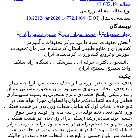
مقاله (
632.49 K
)
نوع مقاله: مقاله پژوهشی
شناسه دیجیتال (DOI):
10.22124/ar.2020.14772.1464
نویسندگان
1
2
1
*
جواد احمدپناه
؛
محمد سجاد ربانی
؛
حسن خمیس آبادی
1
بخش تحقیقات علوم دامی، مرکز تحقیقات و آموزش
کشاورزی و منابع طبیعی استان کرمانشاه، سازمان تحقیقات،
آموزش و ترویج کشاورزی، کرمانشاه، ایران
2
دانشجوی دکتری حرفه ای دامپزشکی، دانشگاه آزاد اسلامی
واحد سنندج، سنندج، ایران
چکیده
هدف تحقیق حاضر، بررسی اثر حذف صفت سن بلوغ جنسی از
تابع هدف انتخاب مرغ­های بومی بود. بدین منظور، پیش­بینی میزان
رشد ژنتیکی، پاسخ اقتصادی و نرخ هم­خونی به وسیله شبیه­سازی
قطعی برنامه انتخاب تک­مرحله­ای با نسل­های مجزا انجام شد. در
تابع هدف انتخاب اول که شامل صفات وزن بدن در هشت هفتگی،
وزن تخم، تعداد تخم تولیدی در سه ماه اول تولید و سن بلوغ
جنسی بود، مقادیر رشد ژنتیکی برای وزن بدن در هشت هفتگی،
وزن تخم و تعداد تخم تولیدی در سه ماه اول تولید به ترتیب برابر
19/53، 207/0- و 02/13 در هر نسل بدست آمدند. در حالت دوم،
صفت سن بلوغ جنسی از تابع هدف انتخاب حذف شد، در حالی­که