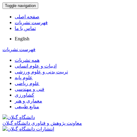
Toggle navigation
صفحه اصلی
فهرست نشریات
تماس با ما
English
فهرست نشریات
همه نشریات
ادبیات و علوم انسانی
تربیت بدنی و علوم ورزشی
علوم پایه
علوم ریاضی
فنی و مهندسی
کشاورزی
معماری و هنر
منابع طبیعی
معاونت پژوهش و فناوری دانشگاه گیلان