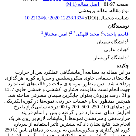
صفحه
81-97
اصل مقاله (
1 M
)
نوع مقاله: مقاله پژوهشی
شناسه دیجیتال (DOI):
10.22124/jcr.2020.12238.1334
نویسندگان
3
2
*
1
قاسم پاچیده
؛
مجید قلهکی
؛
امین مشتاق
1
دانشگاه سمنان
2
هیات علمی
3
دانشگاه گرمسار
چکیده
در این مقاله به مطالعه آزمایشگاهی عملکرد پس از حرارت
ملات‌های سیمانی حاوی میکروسیلیس و سرباره کوره آهن‌گدازی
پرداخته شد. بدین منظور نمونه‌های ملات در قالب‌های استاندارد
جهت انجام تست مقاومت فشاری، کششی و خمشی حاوی 7، 14
و 21 درصد پوزولان بعنوان جایگزین سیمان مصرفی ساخته شد.
همچنین بمنظور انجام عملیات حرارتی، نمونه‌ها در کوره الکتریکی
در دماهای 100، 250، 500، 700 و 900 درجه سانتی‌گراد با نرخ
افزایش دمای استاندارد قرار گرفته و پس از اتمام فرآیند
حرارت‌دهی و سرد‌شدن نمونه‌ها، آزمایشات لازم بر روی هر یک
انجام شد. نتایج نشان داد که بیشترین تأثیر استفاده از سرباره
کوره آهن‌گدازی و میکروسیلیس به ترتیب در دماهای پایین (تا 250
درجه سانتی‌گراد) و دماهای بالا (500 درجه سانتی‌گراد و بالاتر) با