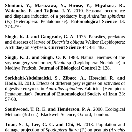
Shintani, Y., Masuzawa, Y., Hirose, Y., Miyahara, R.,
Watanabe, F. and Tajima, J. Y.
2010. Seasonal occurrence
and diapause induction of a predatory bug
Andrallus spinidens
(F.) (Heteroptera: Pentatomidae).
Entomological Science
13:
273-279.
Singh, K. J. and Gangrade, G. A.
1975. Parasites, predators
and diseases of larvae of
Diacrisia obliqua
Walker (Lepidoptera:
Arctiidae) on soybean.
Current Science
44: 481-482.
Singh, K. J. and Singh, O. P.
1988. Natural enemies of the
soybean gery semilooper,
Rivula
sp. (Lepidoptera: Noctuidae) in
Madhya Pradesh.
Journal of Biological Control
2: 128.
Sorkhabi-Abdolmaleki, S., Zibaee, A., Hosseini, R. and
Hoda, H.
2013. Effects of different prey regimes on activities of
digestive enzymes in
Andrallus spinidens
Fabricius (Hemiptera:
Pentatomidae).
Journal of Entomological Society of Iran
33:
57-68.
Southwood, T. R. E. and Henderson, P. A.
2000. Ecological
Methods (3rd ed.). Blackwell Science, Oxford, London.
Tuan, S. J., Lee, C. C. and Chi, H.
2013. Population and
damage projection of
Spodoptera litura
(F.) on peanuts (
Arachis