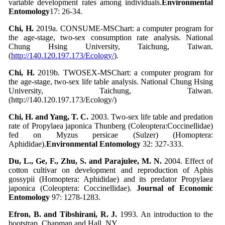
variable development rates among individuals.
Environmental
Entomology
17: 26-34.
Chi, H.
2019a. CONSUME-MSChart: a computer program for
the age-stage, two-sex consumption rate analysis. National
Chung Hsing University, Taichung, Taiwan.
(
http://140.120.197.173/Ecology/
).
Chi, H.
2019b. TWOSEX-MSChart: a computer program for
the age-stage, two-sex life table analysis. National Chung Hsing
University, Taichung, Taiwan.
(http://140.120.197.173/Ecology/)
Chi, H. and Yang, T. C.
2003. Two-sex life table and predation
rate of Propylaea japonica Thunberg (Coleoptera:Coccinellidae)
fed on Myzus persicae (Sulzer) (Homoptera:
Aphididae).
Environmental Entomology
32: 327-333.
Du, L., Ge, F., Zhu, S. and Parajulee, M. N.
2004. Effect of
cotton cultivar on development and reproduction of Aphis
gossypii (Homoptera: Aphididae) and its predator Propylaea
japonica (Coleoptera: Coccinellidae).
Journal of Economic
Entomology
97: 1278-1283.
Efron, B. and Tibshirani, R. J.
1993. An introduction to the
bootstrap. Chapman and Hall, NY.