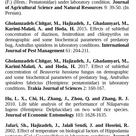
(F.) (Hem.: Pentatomidae) under laboratory condition.
Journal
of Agricultural Science and Natural Resources
9: 39-50. (In
Persian).
Gholamzadeh-Chitgar, M., Hajizadeh, J., Ghadamyari, M.,
Karimi-Malati, A. and Hoda, H.
2015. Effects of sublethal
concentration of diazinon, fenitrothion and chlorpyrifos on
demographic and some biochemical parameters of predatory
bug, Andrallus spinidens in laboratory conditions.
International
Journal of Pest Management
61: 204-211.
Gholamzadeh-Chitgar, M., Hajizadeh, J., Ghadamyari, M.,
Karimi-Malati, A. and Hoda, H.
2017. Effect of sublethal
concentration of
Beauveria bassiana
fungus on demographic
and some biochemical parameters of predatory bug,
Andrallus
spinidens
fabricius (Hemiptera: pentatomidae) in laboratory
conditions.
Trakia Journal of Sciences
2: 160-167.
Hu, L. X., Chi, H., Zhang, J., Zhou, Q. and Zhang, R. J.
2010. Life table analysis of the performance of Nilaparvata
lugens (Hemiptera: Delphacidae) on two wild rice species.
Journal of Economic Entomology
103: 1628-1635
.
Jafari, Sh., Hajizadeh, J., Jalali Sendi, J. and Hoseini, R.
2002. Effect of temperature on biological factors of Hippodamia