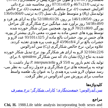
به ­ترتیب 21/0±46/7 و 41/0±07/31 روز محاسبه شد. نرخ ذاتی
افزایش جمعیت (
r
)، نرخ متناهی افزایش جمعیت (
λ
)، نرخ خالص
تولیدمثل (
R
) و متوسط طول یک نسل (
T
) به ­ترتیب 004/0±136/0
0
بر روز، 005/0±146/1 بر روز، 61/26±52/188 نتاج به ازای هر فرد و
49/0±54/38 روز برآورد شد. میانگین نرخ شکارگری کل مراحل
پورگی 80/0±70/21 لارو بود. همچنین میزان شکار خورده شده
توسط پوره ­های جنس ماده به صورت معنی­ داری بیش­تر از پوره­
های جنس نر بود. حشرات بالغ ماده از 32/5±93/101 عدد لارو و
حشرات بالغ نر از 8/4±43/96 لارو شب ­پره هندی تغذیه کردند.
علاوه بر­این، نرخ خالص شکارگری (
C
) سن آندرالوس
0
22/6±32/104 لارو به ازای هر شکارگر بود. نرخ تبدیل شکار خورده
شده به نتاج (
Q
) نشان داد که سن شکارگر
. spinidens
A
برای
p
تولید یک تخم بارور به 55/0 لارو
P. interpunctella
نیاز داشت. با
توجه به پراسنجه­ های نرخ شکارگری و جدول زندگی، به نظر می­
رسد می­توان لارو شب ­پره هندی را به عنوان یک طعمه واسط
مناسب برای پرورش سن آندرالوس در ­نظر گرفت.
کلیدواژه‌ها
سن آندرالوس
؛
جمعیت‌نگاری
؛
کارایی شکارگر
؛
نرخ مصرف
مراجع
Chi, H.
1988.Life table analysis incorporating both sexes and