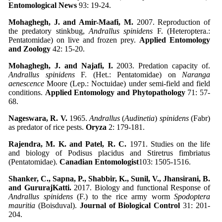
Entomological News
93: 19-24.
Mohaghegh, J. and Amir-Maafi, M.
2007. Reproduction of
the predatory stinkbug,
Andrallus spinidens
F. (Heteroptera.:
Pentatomidae) on live and frozen prey.
Applied Entomology
and Zoology
42: 15-20.
Mohaghegh, J. and Najafi, I.
2003. Predation capacity of.
Andrallus spinidens
F. (Het.: Pentatomidae) on
Naranga
aenescence
Moore (Lep.: Noctuidae) under semi-field and field
conditions.
Applied Entomology and Phytopathology
71: 57-
68.
Nageswara, R. V.
1965.
Andrallus
(
Audinetia
)
spinidens
(Fabr)
as predator of rice pests.
Oryza
2: 179-181.
Rajendra, M. K. and Patel, R. C.
1971. Studies on the life
and biology of Podisus placidus and Stiretrus fimbriatus
(Pentatomidae).
Canadian Entomologist
103: 1505-1516.
Shanker, C., Sapna, P., Shabbir, K., Sunil, V., Jhansirani, B.
and GururajKatti.
2017. Biology and functional Response of
Andrallus spinidens
(F.) to the rice army worm
Spodoptera
mauritia
(Boisduval).
Journal of Biological Control
31: 201-
204.