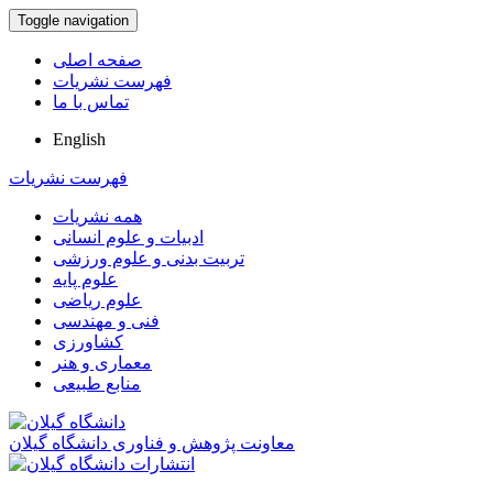
Toggle navigation
صفحه اصلی
فهرست نشریات
تماس با ما
English
فهرست نشریات
همه نشریات
ادبیات و علوم انسانی
تربیت بدنی و علوم ورزشی
علوم پایه
علوم ریاضی
فنی و مهندسی
کشاورزی
معماری و هنر
منابع طبیعی
معاونت پژوهش و فناوری دانشگاه گیلان