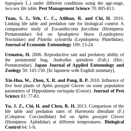
hypogaea
L.) under different conditions using the age-stage,
two-sex life table.
Pest
Management Science
70: 805-813.
Tuan, S. J., Yeh, C. C., Atlihan, R. and Chi, H.
2016.
Linking life table and predation rate for biological control: A
comparative study of
Eocanthecona
furcellata
(Hemiptera:
Pentatomidae) fed on
Spodoptera litura
(Lepidoptera:
Noctuidae) and
Plutella xylostella
(Lepidoptera: Plutellidae).
Journal of Economic Entomology
109: 13-24.
Uematsu, H.
2006. Reproductive rate and predatory ability of
the pentatomid bug,
Andrallus spinidens
(Fab.) (Het.:
Pentatomidae).
Japan Journal of Applied Entomology and
Zoology
50: 145-150. [In Japanese with English summary].
Xiu-Hua, W., Zhou, X. R. and Pang, B. P.
2010. Influence of
five host plants of
Aphis gossypii
Glover on some population
parameters of
Hippodamia variegata
(Goeze).
Journal of Pest
Science
83: 77-83.
Yu, J. Z., Chi, H. and Chen, B. H.
2013. Comparison of the
life table and predation rates of
Harmonia dimidiate
(F.)
(Coleptera: Coccinellidae) fed on
Aphis gossypii
Glover
(Hemiptera: Aphididae) at different temperatures.
Biological
Control
64: 1-9
.