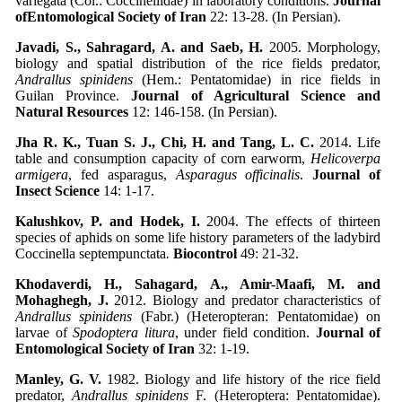
variegata (Col.: Coccinellidae) in laboratory conditions.
Journal
of
Entomological Society of Iran
22: 13-28. (In Persian).
Javadi, S., Sahragard, A. and Saeb, H.
2005. Morphology,
biology and spatial distribution of the rice fields predator,
Andrallus spinidens
(Hem.: Pentatomidae) in rice fields in
Guilan Province.
Journal of Agricultural Science and
Natural Resources
12: 146-158. (In Persian).
Jha R. K., Tuan S. J., Chi, H. and Tang, L. C.
2014. Life
table and consumption capacity of corn earworm,
Helicoverpa
armigera
, fed asparagus,
Asparagus officinalis
.
Journal of
Insect Science
14: 1-17.
Kalushkov, P. and Hodek, I.
2004. The effects of thirteen
species of aphids on some life history parameters of the ladybird
Coccinella septempunctata
.
Biocontrol
49: 21-32.
Khodaverdi, H., Sahagard, A., Amir-Maafi, M. and
Mohaghegh, J.
2012. Biology and predator characteristics of
Andrallus spinidens
(Fabr.) (Heteropteran: Pentatomidae) on
larvae of
Spodoptera litura
, under field condition.
Journal of
Entomological Society of Iran
32: 1-19.
Manley, G. V.
1982. Biology and life history of the rice field
predator,
Andrallus spinidens
F. (Heteroptera: Pentatomidae).