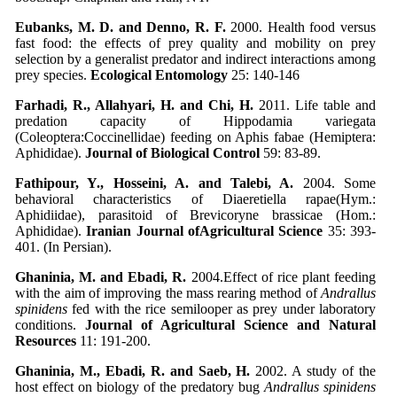
Eubanks, M. D. and Denno, R. F.
2000. Health food versus
fast food: the effects of prey quality and mobility on prey
selection by a generalist predator and indirect interactions among
prey species.
Ecological Entomology
25: 140-146
Farhadi, R., Allahyari, H. and Chi, H.
2011. Life table and
predation capacity of Hippodamia variegata
(Coleoptera:Coccinellidae) feeding on Aphis fabae (Hemiptera:
Aphididae).
Journal of Biological Control
59: 83-89.
Fathipour, Y., Hosseini, A. and Talebi, A.
2004. Some
behavioral characteristics of Diaeretiella rapae(Hym.:
Aphidiidae), parasitoid of Brevicoryne brassicae (Hom.:
Aphididae).
Iranian Journal of
Agricultural Science
35: 393-
401. (In Persian).
Ghaninia, M. and Ebadi, R.
2004.Effect of rice plant feeding
with the aim of improving the mass rearing method of
Andrallus
spinidens
fed with the rice semilooper as prey under laboratory
conditions.
Journal of Agricultural Science and Natural
Resources
11: 191-200.
Ghaninia, M., Ebadi, R. and Saeb, H.
2002. A study of the
host effect on biology of the predatory bug
Andrallus spinidens