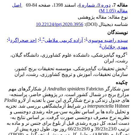
مقاله 7
،
دوره 9، شماره 4
، اسفند 1398
، صفحه
69-84
اصل
مقاله (
1.05 M
)
نوع مقاله: مقاله پژوهشی
شناسه دیجیتال (DOI):
10.22124/iprj.2020.3956
نویسندگان
1
1
*
1
سیده راضیه موسوی
؛
آزاده کریمی ملاطی
؛
احد صحراگرد
؛
2
مهدی جلائیان
1
گروه گیاه‌‌‌پزشکی، دانشکده علوم کشاورزی، دانشگاه گیلان،
رشت، ایران
2
بخش تحقیقات گیاه‌پزشکی، موسسه تحقیقات برنج کشور،
سازمان تحقیقات، آموزش و ترویج کشاورزی، رشت، ایران
چکیده
سن شکارگر
Andrallus spinidens
Fabricius از شکارگرهای مهم
مزارع برنج در شمال کشور است. در پژوهش حاضر، پراسنجه­
های جدول زندگی و نرخ شکارگری این سن با تغذیه از لارو
Plodia
interpunctella
Hübner در شرایط آزمایشگاهی بررسی شد. تجزیه
و تحلیل داده ­ها بر اساس نظریه سن-مرحله رشدی دوجنسی و
نظریه نرخ مصرف دوجنسی صورت گرفت. بر اساس نتایج به­
دست­ آمده، کل دوره رشدی قبل از بلوغ برای جنس نر و ماده به
ترتیب 23/0±39/23 و 29/0±66/23 روز بود. طول دوره پیش از
تخمگذاری (APOP) و طول کل دوره پیش از تخمگذاری (TPOP)