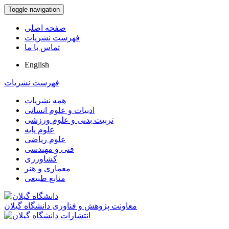
Toggle navigation
صفحه اصلی
فهرست نشریات
تماس با ما
English
فهرست نشریات
همه نشریات
ادبیات و علوم انسانی
تربیت بدنی و علوم ورزشی
علوم پایه
علوم ریاضی
فنی و مهندسی
کشاورزی
معماری و هنر
منابع طبیعی
معاونت پژوهش و فناوری دانشگاه گیلان