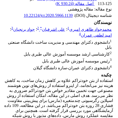
113-125
اصل مقاله (
930.24 K
)
نوع مقاله: مقاله پژوهشی
شناسه دیجیتال (DOI):
10.22124/jcr.2020.5966.1139
نویسندگان
3
2
*
1
محمدجواد طاهری امیری
؛
علی اشرفیان
؛
جواد برنجیان
؛
4
امید لطفی عمران
1
دانشجوی دکترای مهندسی و مدیریت ساخت دانشگاه صنعتی
بابل
2
کارشناسی ارشد موسسه آموزش عالی طبری بابل
3
رئیس موسسه آموزش عالی طبری بابل
4
دانشجوی دکترای عمران-سازه دانشگاه گیلان
چکیده
استفاده از بتن خودتراکم علاوه بر کاهش زمان ساخت، به کاهش
هزینه نیز می‌انجامد، از اینرو استفاده از روش‌های نوین هوشمند
مصنوعی جهت تخمین مقادیر خواص بتن خودتراکم ضروری به
نظر می‌رسد. هدف اصلی در این مقاله، امکان استفاده از روش
اسپلاین رگرسیونی چندمتغیره (مارس) برای پیش‌بینی مقاومت
فشاری 28 روزه بتن خودتراکم می‌باشد. در این مطالعه، 109 داده
آزمایشگاهی مورد بررسی قرار گرفته است. همچنین برای
مقایسه عملکرد روش مارس، داده‌های مذبور با روش شبکه