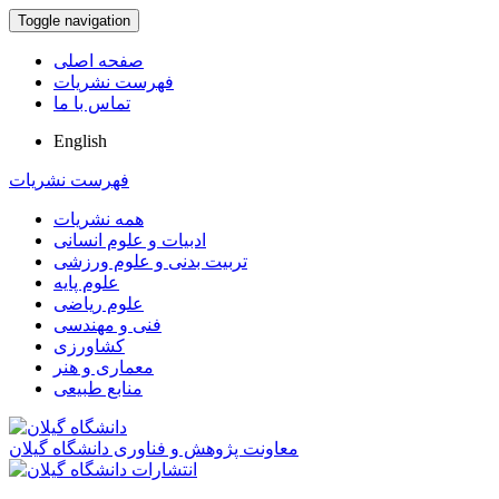
Toggle navigation
صفحه اصلی
فهرست نشریات
تماس با ما
English
فهرست نشریات
همه نشریات
ادبیات و علوم انسانی
تربیت بدنی و علوم ورزشی
علوم پایه
علوم ریاضی
فنی و مهندسی
کشاورزی
معماری و هنر
منابع طبیعی
معاونت پژوهش و فناوری دانشگاه گیلان