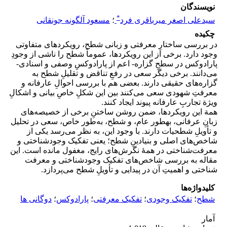
نویسندگان
*
سیدعلی اصغر میرباقری فرد
؛
مسعود آلگونه جونقانی
چکیده
در بررسی ساختارِ معرفتی و زبانی شطح، رویکردهای متفاوتی
وجود دارد. برخی از این رویکردها، عموماً شطح را ناشی از وجودِ
پارادوکس در سطحِ گزاره- اعم از پارادوکسِ وصفی و اسنادی-
می‌دانند. برخی دیگر سعی در رفعِ تناقض و تقلیلِ شطح به
گزاره‌های حقیقی دارند. بعضی هم با بررسی احوالِ عارفانه و
معرفتِ شهودی سعی می‌کنند بین این شکلِ خاصِ بیانی و اشکالِ
ویژة تجاربِ عارفانه پیوند ایجاد کنند.
همة این رویکردها، ضمن روشن ساختنِ برخی از خصیصه‌های
زبانِ عرفانی، بهطور عام، و شطح، به‌طور خاص، سعی در تحلیل
و تأویلِ شطحیات دارند. با وجود این، به نظر می‌رسد یکی از
شاخص‌های اصلی و بنیادینِ شطح؛ یعنی تفکیک وجودشناختی و
معرفت‌شناختی در همۀ نگرش‌های رایج، مغفول مانده است. این
مقاله به بررسی شاخص‌های تفکیک وجودشناختی و معرفت
شناختی و اهمیتِ آن در پیدایی و تأویلِ شطح می‌پردازد.
کلیدواژه‌ها
شطح
؛
تفکیک وجودی
؛
تفکیک معرفتی
؛
پارادوکس
؛
دوگانی ها
آمار